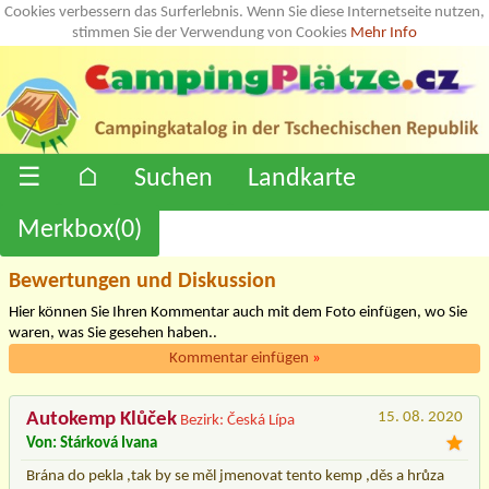
Cookies verbessern das Surferlebnis. Wenn Sie diese Internetseite nutzen,
stimmen Sie der Verwendung von Cookies
Mehr Info
☰
⌂
Suchen
Landkarte
Merkbox(
0
)
Bewertungen und Diskussion
Hier können Sie Ihren Kommentar auch mit dem Foto einfügen, wo Sie
waren, was Sie gesehen haben..
Kommentar einfügen
»
Autokemp Klůček
15. 08. 2020
Bezirk: Česká Lípa
Von: Stárková Ivana
Brána do pekla ,tak by se měl jmenovat tento kemp ,děs a hrůza