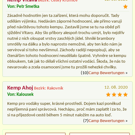
Kemp Vltava
Bezirk: Český Krumlov
Von: Petr Smetka
Zásadně hodnotím jen ta zařízení, která mohu doporučit. Tady
udělám výjimku. Nedávám záporné hodnocení, ale přímo varuji
před návštěvou tohoto kempu. Zastavili jsme se tu na oběd při
sjíždění Vltavy. Aby šlo příbory alespoň trochu umýt, bylo nejdřív
nutné z nich oloupat vrstvy zaschlých jídel. Shnilé brambory
smrděly na dálku a bylo naprosto nemožné, aby ten kdo nám je
servíroval si toho nevšimnul. Záchody raději nepopisuji, aby se
čtenářům tohoto hodnocení neudělalo špatně. Vyhněre se kempu
obloukem, tak jak to dělali všichni ostatní vodáci. Škoda, že nás to
nevarovalo a zcela osamoceni jsme tu prožili nehezké chvilky.
(10)
Camp Bewertungen
»
Kemp Ahoj
12. 08. 2020
Bezirk: Rakovník
Von: Kalousek
Kemp pro vodáky super, krásné prostředí. Dojem kazí poněkud
nepříjemná paní správcová. Nechápu, proč mám zaplatit i za to, že
si na přijezdové cestě během 5 minut naložím na auto loď.
(7)
Camp Bewertungen
»