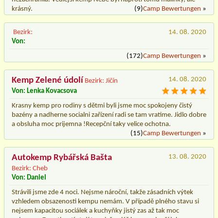
krásný.
(9)
Camp Bewertungen
»
Bezirk:
14. 08. 2020
Von:
(172)
Camp Bewertungen
»
Kemp Zelené údolí
14. 08. 2020
Bezirk: Jičín
Von: Lenka Kovacsova
Krasny kemp pro rodiny s dětmi byli jsme moc spokojeny čistý
bazény a nadherne socialni zařízení radi se tam vratime. Jidlo dobre
a obsluha moc prijemna !Recepční taky velice ochotna.
(15)
Camp Bewertungen
»
Autokemp Rybářská Bašta
13. 08. 2020
Bezirk: Cheb
Von: Daniel
Strávili jsme zde 4 noci. Nejsme nároční, takže zásadních výtek
vzhledem obsazenosti kempu nemám. V případě plného stavu si
nejsem kapacitou sociálek a kuchyňky jistý zas až tak moc