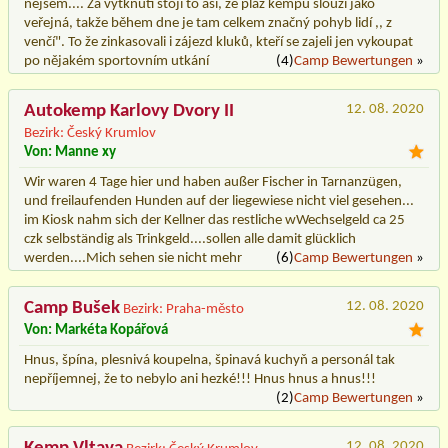
nejsem.... Za vytknutí stojí to asi, že pláž kempu slouží jako
veřejná, takže během dne je tam celkem značný pohyb lidí ,, z
venčí". To že zinkasovali i zájezd kluků, kteří se zajeli jen vykoupat
po nějakém sportovním utkání
(4)
Camp Bewertungen
»
Autokemp Karlovy Dvory II
12. 08. 2020
Bezirk: Český Krumlov
Von: Manne xy
Wir waren 4 Tage hier und haben außer Fischer in Tarnanzügen,
und freilaufenden Hunden auf der liegewiese nicht viel gesehen...
im Kiosk nahm sich der Kellner das restliche wWechselgeld ca 25
czk selbständig als Trinkgeld....sollen alle damit glücklich
werden....Mich sehen sie nicht mehr
(6)
Camp Bewertungen
»
Camp Bušek
12. 08. 2020
Bezirk: Praha-město
Von: Markéta Kopářová
Hnus, špína, plesnivá koupelna, špinavá kuchyň a personál tak
nepříjemnej, že to nebylo ani hezké!!! Hnus hnus a hnus!!!
(2)
Camp Bewertungen
»
12. 08. 2020