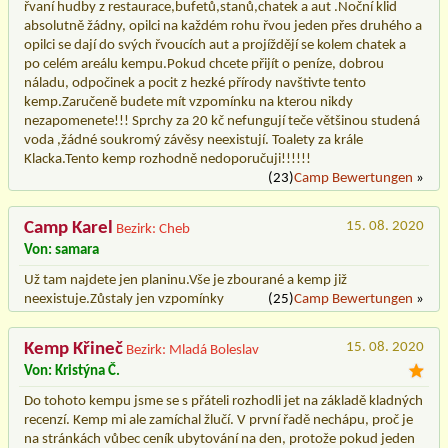
řvaní hudby z restaurace,bufetů,stanů,chatek a aut .Noční klid
absolutně žádny, opilci na každém rohu řvou jeden přes druhého a
opilci se dají do svých řvoucích aut a projíždějí se kolem chatek a
po celém areálu kempu.Pokud chcete přijít o peníze, dobrou
náladu, odpočinek a pocit z hezké přírody navštivte tento
kemp.Zaručeně budete mít vzpomínku na kterou nikdy
nezapomenete!!! Sprchy za 20 kč nefungují teče většinou studená
voda ,žádné soukromý závěsy neexistují. Toalety za krále
Klacka.Tento kemp rozhodně nedoporučuji!!!!!!
(23)
Camp Bewertungen
»
Camp Karel
15. 08. 2020
Bezirk: Cheb
Von: samara
Už tam najdete jen planinu.Vše je zbourané a kemp již
neexistuje.Zůstaly jen vzpomínky
(25)
Camp Bewertungen
»
Kemp Křineč
15. 08. 2020
Bezirk: Mladá Boleslav
Von: Kristýna Č.
Do tohoto kempu jsme se s přáteli rozhodli jet na základě kladných
recenzí. Kemp mi ale zamíchal žlučí. V první řadě nechápu, proč je
na stránkách vůbec ceník ubytování na den, protože pokud jeden