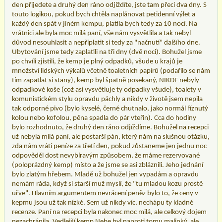
den přijedete a druhý den ráno odjíždíte, jste tam přeci dva dny. S
touto logikou, pokud bych chtěla naplánovat petidenní výlet a
každý den spát v jiném kempu, platila bych tedy za 10 nocí. Na
vrátnici ale byla moc milá paní, vše nám vysvětlila a tak nebyl
důvod nesouhlasit a nepřiplatit si tedy za "načnutí" dalšího dne.
Ubytování jsme tedy zaplatili na tři dny (dvě noci). Bohužel jsme
po chvíli zjistili, že kemp je plný odpadků, všude u krajů je
množství lidských výkalů včetně toaletních papírů (podařilo se nám
tím zapatlat si stany), kemp byl špatně posekaný, NIKDE nebyly
odpadkové koše (což asi vysvětluje ty odpadky všude), toalety v
komunistickém stylu opravdu páchly a nikdy v životě jsem nepila
tak odporné pivo (bylo kyselé, černé chutnalo, jako normál říznutý
kolou nebo kofolou, pěna spadla do pár vteřin). Cca do hodiny
bylo rozhodnuto, že druhý den ráno odjíždíme. Bohužel na recepci
už nebyla milá paní, ale postarší pán, který nám na slušnou otázku,
zda nám vrátí peníze za třetí den, pokud zůstaneme jen jednu noc
odpověděl dost nevybíravým způsobem, že máme rezervované
(poloprázdný kemp) místo a že jsme se asi zbláznili. Jeho jednání
bylo zlatým hřebem. Mladě už bohužel jen vypadám a opravdu
nemám ráda, když si starší muž myslí, že "tu mladou kozu prostě
uřve". Hlavním argumentem nevrácení peněz bylo to, že ceny v
kepmu jsou už tak nízké. Sem už nikdy víc, nechápu ty kladné
recenze. Paní na recepci byla nakonec moc milá, ale celkový dojem
nezachránila. Vedlejší kemp Nebe byl naproti tomu malinký, ale