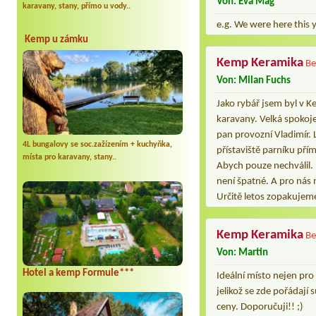
Von: Éva Mag
karavany, stany, přímo u vody..
e.g. We were here this 
Kemp u zámku
Kemp Keramika
Be
Von: Milan Fuchs
Jako rybář jsem byl v 
karavany. Velká spokoj
pan provozní Vladimír. 
4L bungalovy se soc.zažízením + kuchyňka,
přístaviště parníku př
místa pro karavany, stany..
Abych pouze nechválil. N
není špatné. A pro nás 
Určitě letos zopakujem
Kemp Keramika
Be
Von: Martin
Hotel a kemp Formule***
Ideální místo nejen pro
jelikož se zde pořádají
ceny. Doporučuji!! ;)