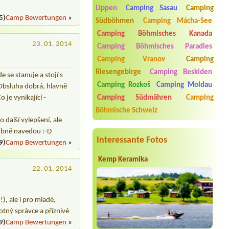
(chivava)
Lippen
Camping Sasau
Camping
5)
Camp Bewertungen
»
Termin ab 2026-08-08 |
Autocamping
Südböhmen
Camping Mácha-See
Pod Černým lesem
Camping Böhmisches Kanada
2 stan, 4 osoby, el. přípojka
23. 01. 2014
Camping Böhmisches Paradies
Termin ab 2026-07-27 |
CAMP
Camping Vranov
Camping
HERZOG
1 (Length 7,50m + Height 2,90m)
Riesengebirge
Camping Beskiden
 se stanuje a stojí s
Termin ab 2026-08-05 |
Autokemp
Camping Rozkoš
Camping Moldau
 Obsluha dobrá, hlavně
Kamencové jezero
 je vynikající -
Camping Südmähren
Camping
Termin ab 2026-08-12 |
Stanové
Böhmische Schweiz
tábořiště Petrův palouk
 další vylepšení, ale
1 chatka 2 osoby
hybně navedou :-D
Interessante Fotos
9)
Camp Bewertungen
»
Kemp Keramika
22. 01. 2014
), ale i pro mladé,
otný správce a příznivé
9)
Camp Bewertungen
»