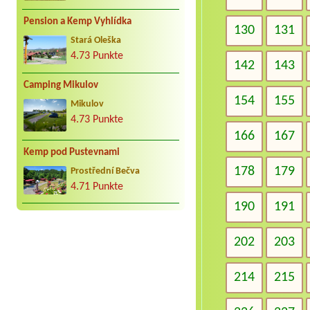
Pension a Kemp Vyhlídka
130
131
Stará Oleška
4.73 Punkte
142
143
Camping Mikulov
154
155
Mikulov
4.73 Punkte
166
167
Kemp pod Pustevnami
178
179
Prostřední Bečva
4.71 Punkte
190
191
202
203
214
215