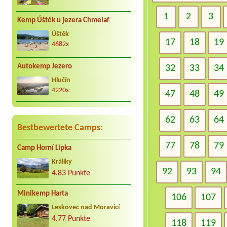
1
2
3
Kemp Úštěk u jezera Chmelař
Úštěk
17
18
19
4682x
Autokemp Jezero
32
33
34
Hlučín
4220x
47
48
49
62
63
64
Bestbewertete Camps:
77
78
79
Camp Horní Lipka
Králíky
92
93
94
4.83 Punkte
Minikemp Harta
106
107
Leskovec nad Moravicí
4.77 Punkte
118
119