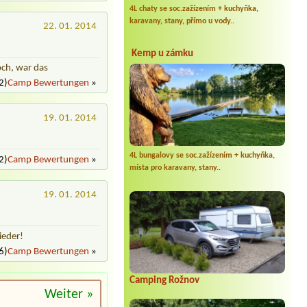
4L chaty se soc.zažízením + kuchyňka,
karavany, stany, přímo u vody..
22. 01. 2014
Kemp u zámku
och, war das
2)
Camp Bewertungen
»
19. 01. 2014
4L bungalovy se soc.zažízením + kuchyňka,
2)
Camp Bewertungen
»
místa pro karavany, stany..
19. 01. 2014
ieder!
6)
Camp Bewertungen
»
Camping Rožnov
Weiter »