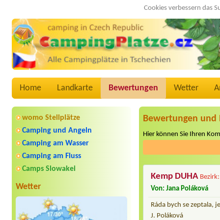
Cookies verbessern das S
Home
Landkarte
Bewertungen
Wetter
A
womo Stellplätze
Bewertungen und 
Camping und Angeln
Hier können Sie Ihren Ko
Camping am Wasser
Camping am Fluss
Camps Slowakei
Kemp DUHA
Bezirk
Wetter
Von: Jana Poláková
Ráda bych se zeptala, 
J. Poláková