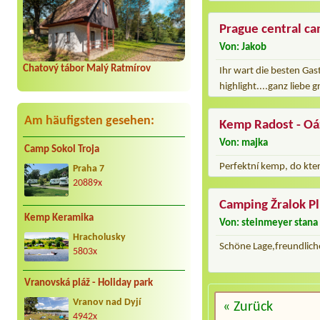
Prague central c
Von: Jakob
Chatový tábor Malý Ratmírov
Ihr wart die besten Gas
highlight....ganz liebe 
Am häufigsten gesehen:
Kemp Radost - Oá
Von: majka
Camp Sokol Troja
Perfektní kemp, do kter
Praha 7
20889x
Camping Žralok P
Kemp Keramika
Von: steinmeyer stana
Hracholusky
Schöne Lage,freundlich
5803x
Vranovská pláž - Holiday park
Vranov nad Dyjí
« Zurück
4942x