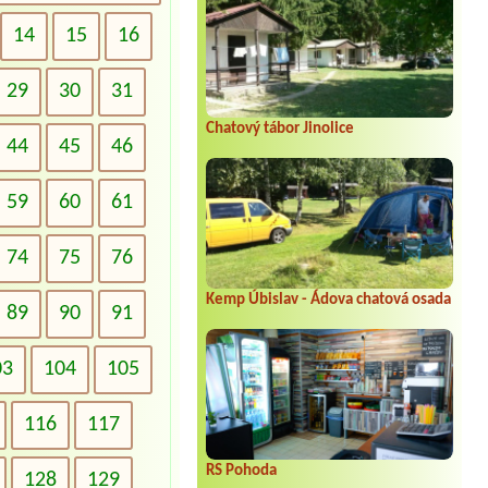
14
15
16
29
30
31
Chatový tábor Jinolice
44
45
46
59
60
61
74
75
76
Kemp Úbislav - Ádova chatová osada
89
90
91
03
104
105
116
117
RS Pohoda
128
129