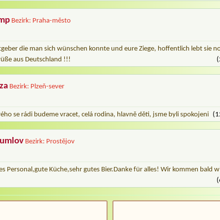
amp
Bezirk: Praha-město
tgeber die man sich wünschen konnte und eure Ziege, hoffentlich lebt sie n
grüße aus Deutschland !!!
(
za
Bezirk: Plzeň-sever
ého se rádi budeme vracet, celá rodina, hlavně děti, jsme byli spokojeni
(1
lumlov
Bezirk: Prostějov
es Personal,gute Küche,sehr gutes Bier.Danke für alles! Wir kommen bald w
(