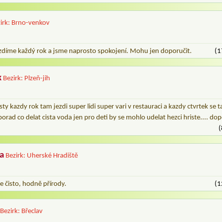
irk: Brno-venkov
zdíme každý rok a jsme naprosto spokojení. Mohu jen doporučit.
(1
k
Bezirk: Plzeň-jih
ty kazdy rok tam jezdi super lidi super vari v restauraci a kazdy ctvrtek se t
orad co delat cista voda jen pro deti by se mohlo udelat hezci hriste.... do
(
a
Bezirk: Uherské Hradiště
e čisto, hodně přírody.
(1
Bezirk: Břeclav