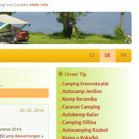
dung von Cookies
Mehr Info
DE
CZ
EN
🌞 Unser Tip
Camping Vranovská pláž
..
Autocamp Jenišov
Kemp Keramika
Caravan Camping
20. 02. 2014
Autokemp Kačer
Camping Olšina
rvence 2014.
Autocamping Rozkoš
1)
Camp Bewertungen
»
Kemp u Kukačků