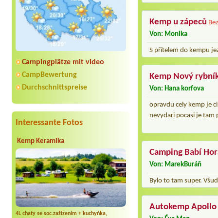
Kemp u zápeců
Bez
Von: Monika
S přítelem do kempu je
Campingplätze mit video
CampBewertung
Kemp Nový rybní
Durchschnittspreise
Von: Hana korfova
opravdu cely kemp je cis
nevydari pocasi je tam p
Interessante Fotos
Kemp Keramika
Camping Babí Hor
Von: MarekBuráň
Bylo to tam super. Všud
Autokemp Apollo
4L chaty se soc.zažízením + kuchyňka,