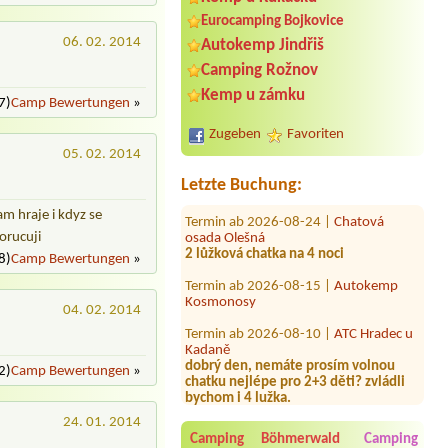
Eurocamping Bojkovice
06. 02. 2014
Autokemp Jindřiš
Camping Rožnov
Termin ab 2026-08-08 |
Kemp
Kemp u zámku
Domaslavice
7)
Camp Bewertungen
»
domek dla dwóch osób i jeden piesek
Zugeben
Favoriten
Termin ab 2026-08-08 |
Camping
05. 02. 2014
Mlýn Boskovice
Letzte Buchung:
Termin ab 2026-08-24 |
Chatová
osada Olešná
am hraje i kdyz se
2 lůžková chatka na 4 noci
porucuji
8)
Camp Bewertungen
»
Termin ab 2026-08-15 |
Autokemp
Kosmonosy
Termin ab 2026-08-10 |
ATC Hradec u
04. 02. 2014
Kadaně
dobrý den, nemáte prosím volnou
chatku nejlépe pro 2+3 děti? zvládli
2)
Camp Bewertungen
»
bychom i 4 lužka.
Termin ab 2026-08-15 |
Kemp
Domaslavice
24. 01. 2014
4L chatka a 2dospeli jedno dítě a pes
Camping Böhmerwald
Camping