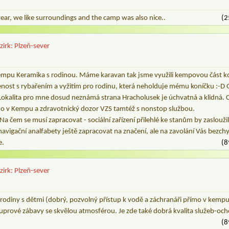
year, we like surroundings and the camp was also nice..
(2
zirk: Plzeň-sever
Kempu Keramika s rodinou. Máme karavan tak jsme využili kempovou část kde
enost s rybařením a vyžitím pro rodinu, která neholduje mému koníčku :-D
Lokalita pro mne dosud neznámá strana Hracholusek je úchvatná a klidná. Co
ímo v Kempu a zdravotnický dozor VZS tamtéž s nonstop službou.
a čem se musí zapracovat - sociální zařízení přilehlé ke stanům by zasloužilo
navigační analfabety ještě zapracovat na značení, ale na zavolání Vás bezc
e.
(8
zirk: Plzeň-sever
 rodiny s dětmi (dobrý, pozvolný přístup k vodě a záchranáři přímo v kempu!
 suprové zábavy se skvělou atmosférou. Je zde také dobrá kvalita služeb-och
(8