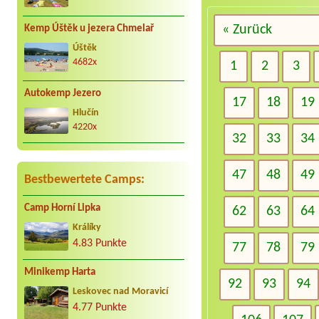
« Zurück
Kemp Úštěk u jezera Chmelař
Úštěk
4682x
1
2
3
Autokemp Jezero
17
18
19
Hlučín
4220x
32
33
34
47
48
49
Bestbewertete Camps:
Camp Horní Lipka
62
63
64
Králíky
4.83 Punkte
77
78
79
Minikemp Harta
92
93
94
Leskovec nad Moravicí
4.77 Punkte