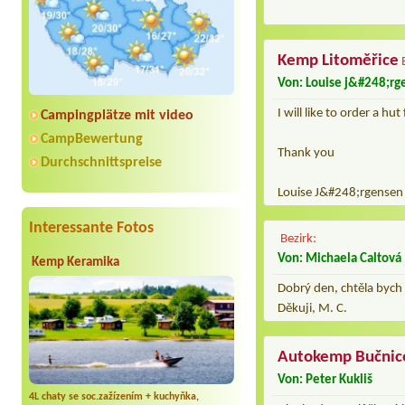
Kemp Litoměřice
Von: Louise j&#248;rg
I will like to order a hut
Campingplätze mit video
CampBewertung
Thank you
Durchschnittspreise
Louise J&#248;rgensen
Interessante Fotos
Bezirk:
Von: Michaela Caltová
Kemp Keramika
Dobrý den, chtěla bych 
Děkuji, M. C.
Autokemp Bučnic
Von: Peter Kukliš
4L chaty se soc.zažízením + kuchyňka,