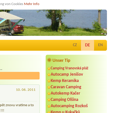
dung von Cookies
Mehr Info
DE
CZ
EN
🌞 Unser Tip
Camping Vranovská pláž
..
Autocamp Jenišov
Kemp Keramika
Caravan Camping
10. 06. 2011
Autokemp Kačer
Camping Olšina
opět znovu vratíme a to
Autocamping Rozkoš
!!!
Kemp u Kukačků