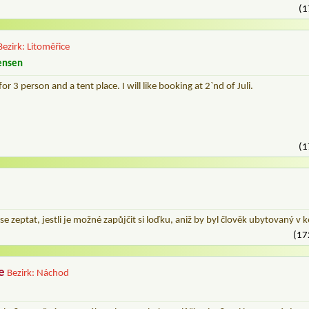
(1
Bezirk: Litoměřice
ensen
 for 3 person and a tent place. I will like booking at 2`nd of Juli.
(1
se zeptat, jestli je možné zapůjčit si loďku, aniž by byl člověk ubytovaný v
(17
e
Bezirk: Náchod