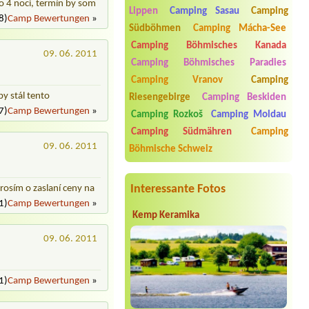
 4 noci, termín by som
Lippen
Camping Sasau
Camping
Termin ab 2026-08-15 |
Autokemp
8)
Camp Bewertungen
»
Jezero
Südböhmen
Camping Mácha-See
4L Bungalov 4 osoby
Camping Böhmisches Kanada
09. 06. 2011
Termin ab 2026-08-05 |
Kemp
Camping Böhmisches Paradies
Rožmberk
Camping Vranov
Camping
2x4B Bungalow, 4 Personen+Kind 15
Jahre Alt
y stál tento
Riesengebirge
Camping Beskiden
7)
Camp Bewertungen
»
Termin ab 2026-09-05 |
Camping Fox
Camping Rozkoš
Camping Moldau
Český Krumlov
Camping Südmähren
Camping
1x Stellplatz für Renault Trafic (Größe
09. 06. 2011
wie VW Bulli), Strom, 2 Erw., gerne
Böhmische Schweiz
am Wasser
Termin ab 2026-07-30 |
Autokemp
Interessante Fotos
rosím o zaslaní ceny na
Červený Hrádek
3L 2 dospely 1 dite
1)
Camp Bewertungen
»
Kemp Keramika
09. 06. 2011
1)
Camp Bewertungen
»