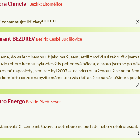
era Chmelař
Bezirk: Litoměřice
i zapamatujte lidi zlatý!!!!!!!!!
(6
urant BEZDREV
Bezirk: České Budějovice
eme, do vašeho kempu už jako malý jsem jezdil z rodiči asi tak 1982 jsem ta
uzlo tohoto kempu byla zde vždy pohodová nálada, a proto jsem se po něko
i po osmé naposledy jsem zde byl 2007 a ted sdcerou a ženou už se nemužem
a komfortu co zde nabýzíte máme to u vás rádi a už se na vás těšíme s pozdr
(7
uro Energo
Bezirk: Plzeň-sever
stanovat? Chceme jet Sázavu a potřebujeme bud zde nebo v okolí přespat. 
(