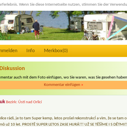
urferlebnis. Wenn Sie diese Internetseite nutzen, stimmen Sie der Verwen
nmelden
Info
Merkbox(
0
)
Diskussion
mmentar auch mit dem Foto einfügen, wo Sie waren, was Sie gesehen haben
Kommentar einfügen
»
ouk
Bezirk: Ústí nad Orlicí
ce rádi, je to tam Super kemp, letos prošel rekonstrukcÍ a vim, že se tam 
mů už 10 let. PROSTĚ SUPER LETOS ZASE HURÁ!!! UŽ SE TĚŠÍME I S DĚTMI!!