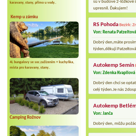
sú v budove 2-lôžkové 
karavany, stany, přímo u vody..
upresnil. Ďakujem!
Kemp u zámku
RS Pohoda
Bezirk: 
Von: Renata Patzeltov
Dobrý den,máte prosím 
týden,děkuji Patzeltov
4L bungalovy se soc.zažízením + kuchyňka,
Autokemp Semín
místa pro karavany, stany..
Von: Zdenka Kvapilová
Dobrý den chci se opta
celý týden.Je nás 2dosp
Autokemp Betlé
Von: Janča
Camping Rožnov
Dobrý den, můžu požáda