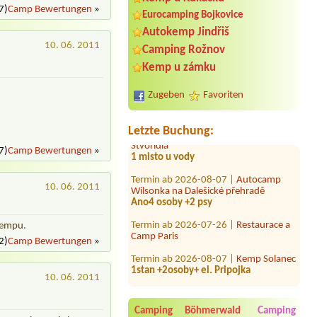
7)
Camp Bewertungen
»
Eurocamping Bojkovice
Autokemp Jindřiš
10. 06. 2011
Camping Rožnov
Termin ab 2026-08-05 |
Camping
Kemp u zámku
Mikulov
1x place electric clouse to water 2
adults one child 8 yeras old
Zugeben
Favoriten
Termin ab 2026-08-06 |
Tábořiště
Stvořidla
Letzte Buchung:
1 misto u vody
7)
Camp Bewertungen
»
Termin ab 2026-08-07 |
Autocamp
Wilsonka na Dalešické přehradě
Ano4 osoby +2 psy
10. 06. 2011
Termin ab 2026-07-26 |
Restaurace a
Camp Paris
 kempu.
2)
Camp Bewertungen
»
Termin ab 2026-08-07 |
Kemp Solanec
1stan +2osoby+ el. Pripojka
Termin ab 2026-08-04 |
Autocamp
10. 06. 2011
Wilsonka na Dalešické přehradě
1 místo u vody, karavan,auto,2
osoby,el. přípojka
Camping Böhmerwald
Camping