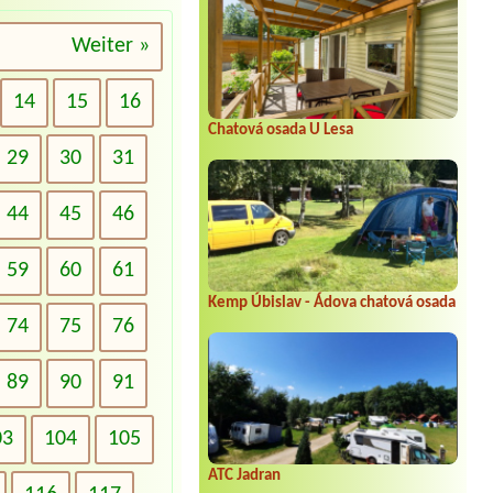
Weiter »
14
15
16
Chatová osada U Lesa
29
30
31
44
45
46
59
60
61
Kemp Úbislav - Ádova chatová osada
74
75
76
89
90
91
03
104
105
ATC Jadran