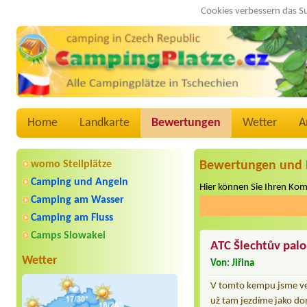
Cookies verbessern das S
Home
Landkarte
Bewertungen
Wetter
A
womo Stellplätze
Bewertungen und 
Camping und Angeln
Hier können Sie Ihren Ko
Camping am Wasser
Camping am Fluss
Camps Slowakei
ATC Šlechtův pal
Wetter
Von: Jiřina
V tomto kempu jsme veli
už tam jezdíme jako do