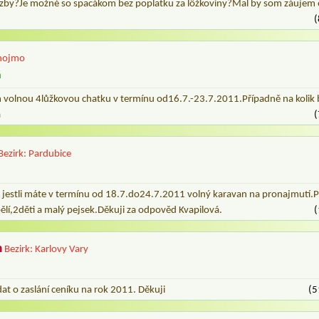
izby?Je možné so spacákom bez poplatku za lôžkoviny?Mal by som záujem o
(
Znojmo
á
volnou 4lůžkovou chatku v termínu od16.7.-23.7.2011.Případně na kolik b
á
(
Bezirk: Pardubice
t jestli máte v termínu od 18.7.do24.7.2011 volný karavan na pronajmutí.P
ělí,2děti a malý pejsek.Děkuji za odpověd Kvapilová.
(
m
Bezirk: Karlovy Vary
t o zaslání ceníku na rok 2011. Děkuji
(5