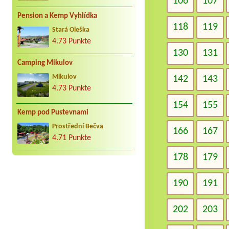
106
107
Pension a Kemp Vyhlídka
118
119
Stará Oleška
4.73 Punkte
130
131
Camping Mikulov
Mikulov
142
143
4.73 Punkte
154
155
Kemp pod Pustevnami
Prostřední Bečva
166
167
4.71 Punkte
178
179
190
191
202
203