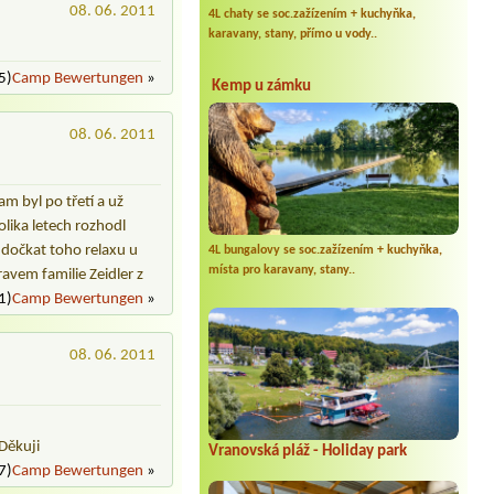
08. 06. 2011
4L chaty se soc.zažízením + kuchyňka,
karavany, stany, přímo u vody..
5)
Camp Bewertungen
»
Kemp u zámku
08. 06. 2011
m byl po třetí a už
lika letech rozhodl
 dočkat toho relaxu u
4L bungalovy se soc.zažízením + kuchyňka,
místa pro karavany, stany..
avem familie Zeidler z
1)
Camp Bewertungen
»
08. 06. 2011
Děkuji
Vranovská pláž - Holiday park
7)
Camp Bewertungen
»