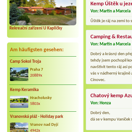
Kemp Úštěk u jez
Von: Martin a Marcela
Ůštěk je ráj na zemi to s
Rekreační zařízení U Kapličky
Camping & Resta
Von: Martin a Marcela
Am häufigsten gesehen:
Dobrý a krásný den přej
tehdy jsem pochopil ko
Camp Sokol Troja
navštívit tento ráj as
Praha 7
vás v nádherný krajině 
20889x
Cínovec.
Kemp Keramika
Chatový kemp Az
Hracholusky
Von: Honza
5803x
Dobrý den,
Vranovská pláž - Holiday park
dá se v kempu Vaníček 
Vranov nad Dyjí
4942x