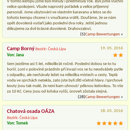
V tomto kempu jsme byli minulý i předminulý rok. Byli jsme všichni
velice spokojeni. Všude naprostý pořádek a velice příjemný
personál. Jsme ubytováni ve vlastním karavanu a letos se do
tohoto kempu chcene i s vnučkama vrátit. Doufáme, že se nám
opět dovolená vydaří jako poslední dva roky. Ještě jednou
děkujeme za dvě krásné dovolené. Drahovzalovi.
(5)
Camp Bewertungen
»
Camp Borný
19. 05. 2016
Bezirk: Česká Lípa
Von: Jana
Sem jezdíme asi 5 let, několikrát ročně. Poslední dobou se to tu
horší. Loni v polovině prázdnin při invazi vos se tu neodvážely pytle
s odpadky, ale nechávaly ležet na několika místech u cesty. Teplá
voda ve sprchách netekla, zato jste byli zliti včetně hlavy /sprchové
kouty jsou tak malé, že není kam uhnout/ pěknou ledovkou. To vše
za 10 Kč. Ceny jsou od loňska vyšší, úroveň zůstala stejná.
(28)
Camp Bewertungen
»
Chatová osada OÁZA
18. 05. 2016
Bezirk: Česká Lípa
Von: Tomek