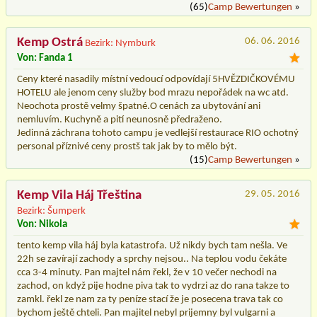
(65)
Camp Bewertungen
»
Kemp Ostrá
06. 06. 2016
Bezirk: Nymburk
Von: Fanda 1
Ceny které nasadily místní vedoucí odpovídají 5HVĚZDIČKOVÉMU
HOTELU ale jenom ceny služby bod mrazu nepořádek na wc atd.
Neochota prostě velmy špatné.O cenách za ubytování ani
nemluvím. Kuchyně a pití neunosně předraženo.
Jedinná záchrana tohoto campu je vedlejší restaurace RIO ochotný
personal příznivé ceny prostš tak jak by to mělo být.
(15)
Camp Bewertungen
»
Kemp Vila Háj Třeština
29. 05. 2016
Bezirk: Šumperk
Von: Nikola
tento kemp vila háj byla katastrofa. Už nikdy bych tam nešla. Ve
22h se zavírají zachody a sprchy nejsou.. Na teplou vodu čekáte
cca 3-4 minuty. Pan majtel nám řekl, že v 10 večer nechodi na
zachod, on když pije hodne piva tak to vydrzi az do rana takze to
zamkl. řekl ze nam za ty peníze stací že je posecena trava tak co
bychom ještě chteli. Pan majitel nebyl prijemny byl vulgarni a