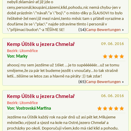
nebyli zklamáni-ať již jde o
ceny,personál,koupáni,zázemi,klid,pohodu,nic nemá chybu-jen v
době prázdnin \"nával\"a \"boj\" o místo-díky p.ŠLAJSOVI to bylo
řešitelné-žel není již mezi námi,tento měsíc tam s přáteli vyrazíme a
doufáme že se \"plac\" najde-zdravíme tímto i personál v
\"přijímaci budce\"-a TĚŠÍME SE!
(14)
Camp Bewertungen
»
Kemp Úštěk u jezera Chmelař
09. 06. 2016
Bezirk: Litoměřice
Von: Marky
ahoooj my sem jezdíme už 16let ...je to supéééééér...už se tomu
smějeme,že za pár let budeme jezdit s vnoučaty...to tak strašně
letíí...těšíme se letos zas a hlavně na piráty :)) tak zdar!
(65)
Camp Bewertungen
»
Kemp Úštěk u jezera Chmelař
06. 06. 2016
Bezirk: Litoměřice
Von: Vostrovská Martina
Jezdíme na Úštěk každý rok na pár dnů už asi pět let.Milujeme
městečko,výjezd a sjezd na kole na Ostré,jezero Chmelař a
procházky po okolí. Doporučuji všem,kdo má rád klid a pohodu.