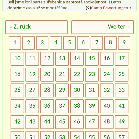
Byli jsme loni parta z Třebenic a naprostá spokojenost :) Letos
dorazíme zas a už se moc těšíme.
(9)
Camp Bewertungen
»
« Zurück
Weiter »
1
2
3
4
5
6
7
8
9
10
11
12
13
14
15
16
17
18
19
20
21
22
23
24
25
26
27
28
29
30
31
32
33
34
35
36
37
38
39
40
41
42
43
44
45
46
47
48
49
50
51
52
53
54
55
56
57