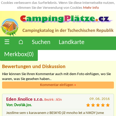
Cookies verbessern das Surferlebnis. Wenn Sie diese Internetseite nutzen,
stimmen Sie der Verwendung von Cookies
Mehr Info
☰
⌂
Suchen
Landkarte
Merkbox(
0
)
Bewertungen und Diskussion
Hier können Sie Ihren Kommentar auch mit dem Foto einfügen, wo Sie
waren, was Sie gesehen haben..
Kommentar einfügen
»
Eden Jinolice s.r.o.
09. 06. 2016
Bezirk: Jičín
Von: Dvořák.jos.
Jezdíme sem s karavanem z BESKYD již mnoho let a NIKDY jsme