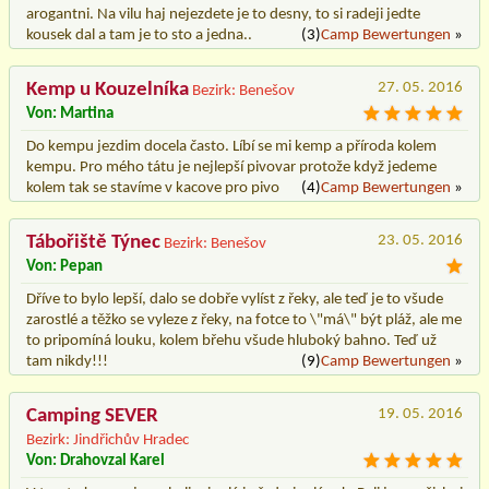
arogantni. Na vilu haj nejezdete je to desny, to si radeji jedte
kousek dal a tam je to sto a jedna..
(3)
Camp Bewertungen
»
Kemp u Kouzelníka
27. 05. 2016
Bezirk: Benešov
Von: Martina
Do kempu jezdim docela často. Líbí se mi kemp a příroda kolem
kempu. Pro mého tátu je nejlepší pivovar protože když jedeme
kolem tak se stavíme v kacove pro pivo
(4)
Camp Bewertungen
»
Tábořiště Týnec
23. 05. 2016
Bezirk: Benešov
Von: Pepan
Dříve to bylo lepší, dalo se dobře vylíst z řeky, ale teď je to všude
zarostlé a těžko se vyleze z řeky, na fotce to \"má\" být pláž, ale me
to pripomíná louku, kolem břehu všude hluboký bahno. Teď už
tam nikdy!!!
(9)
Camp Bewertungen
»
Camping SEVER
19. 05. 2016
Bezirk: Jindřichův Hradec
Von: Drahovzal Karel