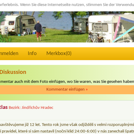
urferlebnis. Wenn Sie diese Internetseite nutzen, stimmen Sie der Verwen
nmelden
Info
Merkbox(
0
)
Diskussion
mmentar auch mit dem Foto einfügen, wo Sie waren, was Sie gesehen haben
Kommentar einfügen
»
tlas
Bezirk: Jindřichův Hradec
vštěvujeme již 12 let. Tento rok jsme však odjížděli s velmi rozporuplným
 pravidel, které si sám nastavil (noční klid 24:00-6:00) v nás zanechali š