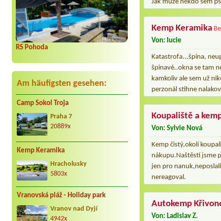
Jak může někdo sem psát
Kemp Keramika
Be
Von: lucie
RS Pohoda
Katastrofa...špína, neu
špinavé..okna se tam n
kamkoliv ale sem už nik
Am häufigsten gesehen:
perzonál stihne nalakov
Camp Sokol Troja
Koupaliště a kem
Praha 7
20889x
Von: Sylvie Nová
Kemp čistý,okolí koupa
Kemp Keramika
nákupu.Naštěstí jsme p
Hracholusky
jen pro nanuk,neposlal
5803x
nereagoval.
Vranovská pláž - Holiday park
Autokemp Křivon
Vranov nad Dyjí
Von: Ladislav Z.
4942x