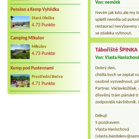
Von: nemček
Pension a Kemp Vyhlídka
Nevim jak kdo,ale my t
Stará Oleška
spletli neměla od polov
4.73 Punkte
restauraci nevybaveny z
se zdaleka vyhnout.
Camping Mikulov
Mikulov
Tábořiště ŠPINKA
4.73 Punkte
Von: Vlasta Hanischov
Dobrý den,
Kemp pod Pustevnami
chtěla bych se zeptat n
Prostřední Bečva
osobně vyzvednout, pří
4.71 Punkte
Partner, Václavkožíšek,
dřevěný trám pánské tri
zodpovídá návštěvník. I
Děkuji
S pozdravem
Vlasta Hanischová
(vlasta.bezdekov@sezn