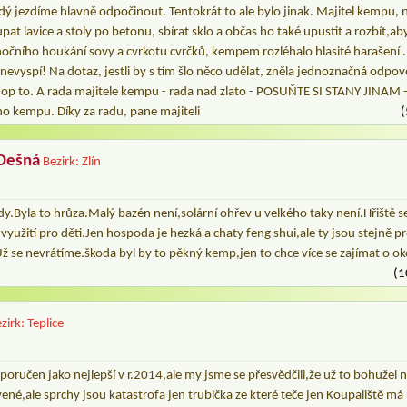
ždý jezdíme hlavně odpočinout. Tentokrát to ale bylo jinak. Majitel kempu, n
pat lavice a stoly po betonu, sbírat sklo a občas ho také upustit a rozbít,aby
nočního houkání sovy a cvrkotu cvrčků, kempem rozléhalo hlasité harašení .
i nevyspí! Na dotaz, jestli by s tím šlo něco udělat, zněla jednoznačná odpov
op to. A rada majitele kempu - rada nad zlato - POSUŇTE SI STANY JINAM - 
ho kempu. Díky za radu, pane majiteli
(
Dešná
Bezirk: Zlín
y.Byla to hrůza.Malý bazén není,solární ohřev u velkého taky není.Hřiště 
využití pro děti.Jen hospoda je hezká a chaty feng shui,ale ty jsou stejně p
ž se nevrátíme.škoda byl by to pěkný kemp,jen to chce více se zajímat o ok
(1
zirk: Teplice
ručen jako nejlepší v r.2014,ale my jsme se přesvědčili,že už to bohužel 
vené,ale sprchy jsou katastrofa jen trubička ze které teče jen Koupaliště má