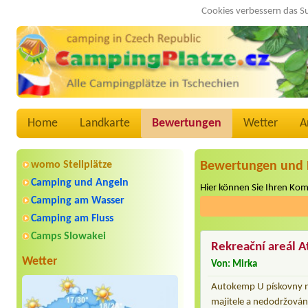
Cookies verbessern das S
Home
Landkarte
Bewertungen
Wetter
A
womo Stellplätze
Bewertungen und 
Camping und Angeln
Hier können Sie Ihren Ko
Camping am Wasser
Camping am Fluss
Camps Slowakei
Rekreační areál A
Wetter
Von: Mirka
Autokemp U pískovny na
majitele a nedodržování