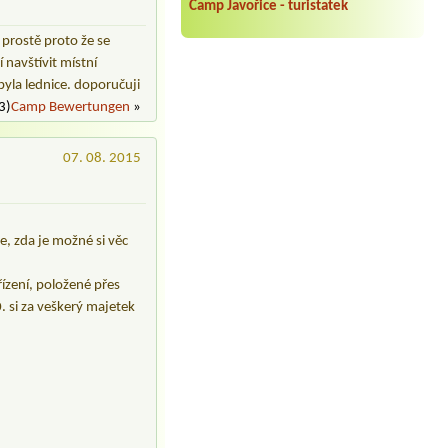
Camp Javořice - turistatek
prostě proto že se
 navštívit místní
byla lednice. doporučuji
3)
Camp Bewertungen
»
07. 08. 2015
e, zda je možné si věc
řízení, položené přes
. si za veškerý majetek