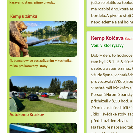
ještě se platilo za tepl
karavany, stany, přímo u vody..
má rozbité dno,které se
bordelu.A pivo tu stojí
Kemp u zámku
nepojedeme a ani ho 
Kemp Kolčava
Bezi
Von: viktor ryšavý
Dobrý den, to hodnocení
4L bungalovy se soc.zažízením + kuchyňka,
tam byli 28.7.-2.8.2015
místa pro karavany, stany..
s sebou a stejně zima..
Všude špína, v chatkác
provozovat???Kde jsou 
V místě měl být krám s p
Personál-kromě baristy,
přicházeli v 8,50 hod. a
20 min. asi nás chtěli \
Jídlo - švédské stoly-z
Autokemp Kraskov
předchozí den zbylo.
Na faktuře napsáno tak,