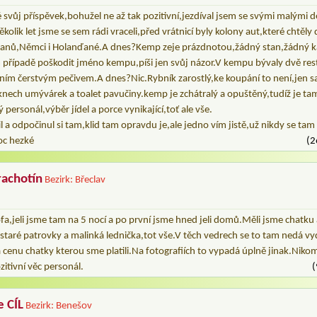
svůj příspěvek,bohužel ne až tak pozitivní,jezdíval jsem se svými malými 
kolik let jsme se sem rádi vraceli,před vrátnicí byly kolony aut,které chtěly
avanů,Němci i Holanďané.A dnes?Kemp zeje prázdnotou,žádný stan,žádný k
 případě poškodit jméno kempu,píši jen svůj názor.V kempu bývaly dvě res
nním čerstvým pečivem.A dnes?Nic.Rybník zarostlý,ke koupání to není,jen 
knech umývárek a toalet pavučiny.kemp je zchátralý a opuštěný,tudíž je tam
personál,výběr jídel a porce vynikající,toť ale vše.
il a odpočinul si tam,klid tam opravdu je,ale jedno vím jistě,už nikdy se tam
oc hezké
(2
rachotín
Bezirk: Břeclav
a,jeli jsme tam na 5 nocí a po první jsme hned jeli domů.Měli jsme chatku 
 staré patrovky a malinká lednička,tot vše.V těch vedrech se to tam nedá vy
a cenu chatky kterou sme platili.Na fotografiích to vypadá úplně jinak.Niko
itivní věc personál.
(
e CÍL
Bezirk: Benešov