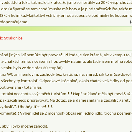
ou vodu,která tekla tak málo a krátce,že jsme se nestihly za 20kč vysprchova
 drolí a špatně se tam chodí musíte mít boty a je plné sražených řas,takže 
 33kč v kelímku.Majitel,byl vstřícný,příroda super,ale podmínky ke koupání 
nedoporučujeme.
(
rk: Strakonice
 od jiných lidí nemůže být pravda!! Příroda je sice krásná, ale v kempu to 
,v chatkách zima, sice jsem z hor, zvyklý na zimu, ale tady jsem měl na sob
 ( venku bylo ve dne přes 30 stupňů).
h,na WC ani nemluvím, záchody bez krytů, špína, smrad, jak to může dovol
všechny ty kontroloři.Odpadkové koše plné, okolo chatek velké díry od po
otravinami - totální lež.
 totální neochota a výsměch turistům!!!! Např. snídaně měla být mezi 8 až
 pak začali něco připravovat. Na dotaz, že si dáme snídani si zapálili cigarety 
"vydusit\". Ubohé,otřesné!!!!!.
apomeňte!!! Výběr jídel ze 2 možností-občas jen jedno jídlo, trochu pozměn
 aby ji bylo možné zahodit.