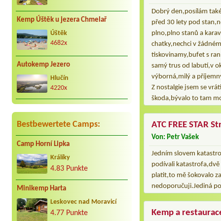
Dobrý den,posílám také 
Kemp Úštěk u jezera Chmelař
před 30 lety pod stan,ně
plno,plno stanů a kar
Úštěk
4682x
chatky,nechci v žádném
tiskovinamy,bufet s ra
Autokemp Jezero
samý trus od labutí,v o
výborná,milý a příjemný 
Hlučín
Z nostalgie jsem se vrát
4220x
škoda,bývalo to tam m
Bestbewertete Camps:
ATC FREE STAR St
Von: Petr Vašek
Camp Horní Lipka
Jedním slovem katastrof
Králíky
podívali katastrofa,dvě
4.83 Punkte
platit,to mě šokovalo z
nedoporučuji.Jediná poz
Minikemp Harta
Leskovec nad Moravicí
Kemp a restaurac
4.77 Punkte