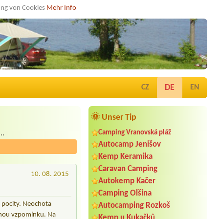
dung von Cookies
Mehr Info
DE
CZ
EN
🌞 Unser Tip
Camping Vranovská pláž
..
Autocamp Jenišov
Kemp Keramika
Caravan Camping
10. 08. 2015
Autokemp Kačer
Camping Olšina
i pocity. Neochota
Autocamping Rozkoš
patnou vzpomínku. Na
Kemp u Kukačků