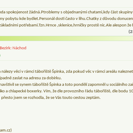
eda spokojenost žádná.Ptroblemy s objednanými chatami,kdy část skupiny 
iny pobytu kde bydlet.Personál dosti často v lihu.Chatky z důvodu donucení
ákladními potřebami.Tzn.Hrnce ,sklenice,hrníčky prostě nic.Ale alespon že 
(2
Bezirk: Náchod
á
a nálezy věcí v rámci tábořiště Špinka, zda pokud věc v rámci areálu naleznet
padně zaslat na adresu za dobírku.
 navštívil se synem tábořiště Špinka a toto pondělí zapomněl u sociálního za
ko a chlapecké boxerky. Vím, že dle provozního řádu tábořiště, dle bodu 10
 přesto jsem se rozhodla, že se Vás touto cestou zeptám.
am.cz)