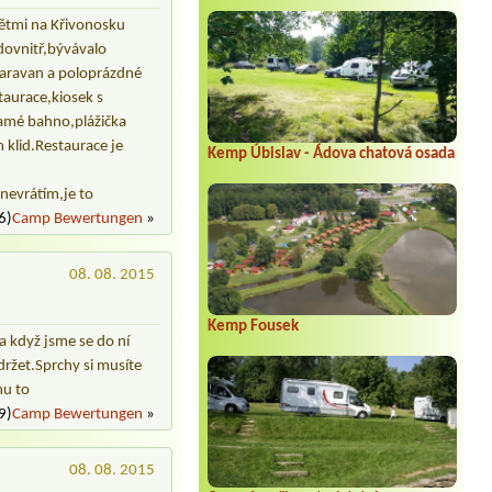
dětmi na Křivonosku
 dovnitř,bývávalo
aravan a poloprázdné
taurace,kiosek s
samé bahno,plážička
 klid.Restaurace je
Kemp Úbislav - Ádova chatová osada
 nevrátím,je to
6)
Camp Bewertungen
»
08. 08. 2015
Kemp Fousek
a když jsme se do ní
držet.Sprchy si musíte
mu to
9)
Camp Bewertungen
»
08. 08. 2015