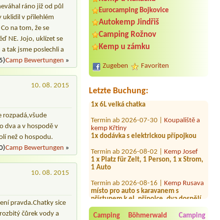
eváhal ráno již od půl
Eurocamping Bojkovice
 uklidil v přilehlém
Autokemp Jindřiš
 Co na tom, že se
Camping Rožnov
ěď NE. Jojo, uklízet se
Termin ab 2026-07-29 |
Sporthotel
Kemp u zámku
a tak jsme poslechli a
Barborka
5)
Camp Bewertungen
»
velký stan + 2 dospělí + 2 děti
Zugeben
Favoriten
Termin ab 2026-08-01 |
Autokemp
Ždáň
10. 08. 2015
Letzte Buchung:
1x 6L velká chatka
Termin ab 2026-07-30 |
Koupaliště a
se rozpadá,všude
kemp Křtiny
1x dodávka s elektrickou přípojkou
ro dva a v hospodě v
olí než o hospodu.
Termin ab 2026-08-02 |
Kemp Josef
1 x Platz für Zelt, 1 Person, 1 x Strom,
0)
Camp Bewertungen
»
1 Auto
Termin ab 2026-08-16 |
Kemp Rusava
10. 08. 2015
místo pro auto s karavanem s
přístupem k el. přípojce, dva dospělí
Termin ab 2026-08-09 |
Volnočasový
není pravda.Chatky sice
areál a kemp Bakov nad Jizerou
 rozbitý čůrek vody a
Camping Böhmerwald
Camping
Chatka s kuchyňkou