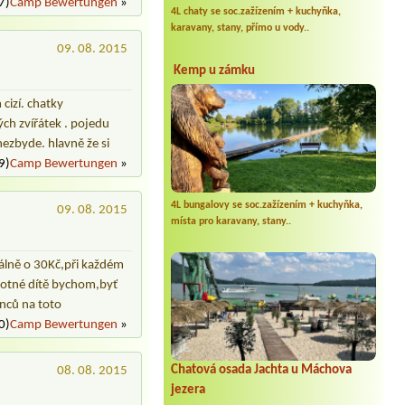
7)
Camp Bewertungen
»
4L chaty se soc.zažízením + kuchyňka,
karavany, stany, přímo u vody..
09. 08. 2015
Kemp u zámku
cizí. chatky
ch zvířátek . pojedu
nezbyde. hlavně že si
9)
Camp Bewertungen
»
4L bungalovy se soc.zažízením + kuchyňka,
09. 08. 2015
místa pro karavany, stany..
málně o 30Kč,při každém
amotné dítě bychom,byť
nců na toto
0)
Camp Bewertungen
»
Chatová osada Jachta u Máchova
08. 08. 2015
jezera