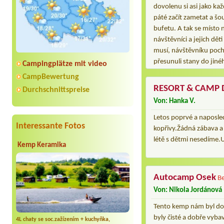
dovolenu si asi jako ka
páté začít zametat a šou
bufetu. A tak se místo 
návštěvníci a jejich dět
musí, návštěvníku poch
přesunuli stany do jiné
Campingplätze mit video
CampBewertung
RESORT & CAMP 
Durchschnittspreise
Von: Hanka V.
Letos poprvé a naposled
Interessante Fotos
kopřivy.Žádná zábava a 
létě s dětmi nesedíme.U
Kemp Keramika
Autocamp Osek
Be
Von: Nikola Jordánová
Tento kemp nám byl dopo
byly čisté a dobře vyba
4L chaty se soc.zažízením + kuchyňka,