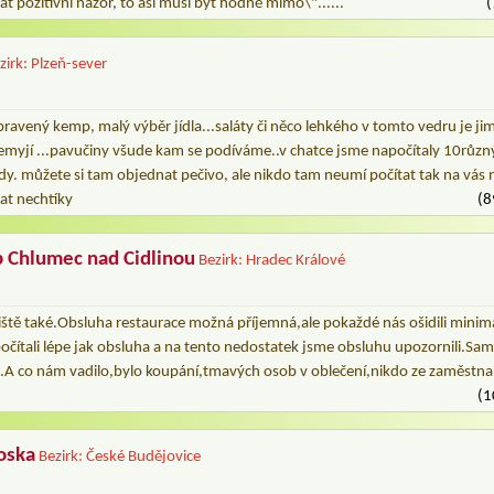
 pozitivní názor, to asi musí být hodně mimo\"......
(
zirk: Plzeň-sever
pravený kemp, malý výběr jídla...saláty či něco lehkého v tomto vedru je jim 
emyjí ...pavučiny všude kam se podíváme..v chatce jsme napočítaly 10různý
dy. můžete si tam objednat pečivo, ale nikdo tam neumí počítat tak na vás 
at nechtíky
(8
p Chlumec nad Cidlinou
Bezirk: Hradec Králové
liště také.Obsluha restaurace možná příjemná,ale pokaždé nás ošidili mini
očítali lépe jak obsluha a na tento nedostatek jsme obsluhu upozornili.S
i.A co nám vadilo,bylo koupání,tmavých osob v oblečení,nikdo ze zaměstna
(1
oska
Bezirk: České Budějovice