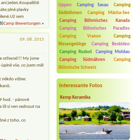
t ani jeden.Koupaliště
Lippen
Camping Sasau
Camping
Termin ab 2026-08-03 |
Autokemp
máte plné plavky
Südböhmen
Camping Mácha-See
Bílina Kyselka
šílené.Už sem
3L chatka + lůžkoviny
Camping Böhmisches Kanada
8)
Camp Bewertungen
»
Camping Böhmisches Paradies
Termin ab 2026-08-07 |
Bylinkový
kemp Srbsko
Camping Vranov
Camping
1 místo pro 1 malý stan, 1 osoba
09. 08. 2015
Riesengebirge
Camping Beskiden
Termin ab 2026-08-08 |
Camp Borný
Camping Rozkoš
Camping Moldau
3l chatka 3 osoby
je otřesné!!! My jsme
Camping Südmähren
Camping
Termin ab 2026-08-14 |
Kemp Vranov
ě úplně vše, co jsem měl
Böhmische Schweiz
it někdo vůbec
Interessante Fotos
tkanů.
Kemp Keramika
 9 hod. - pánové
a šli si ven sednout na
ěné z toho, co