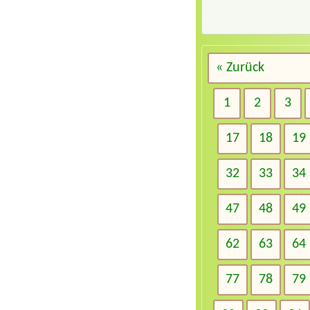
« Zurück
1
2
3
17
18
19
32
33
34
47
48
49
62
63
64
77
78
79