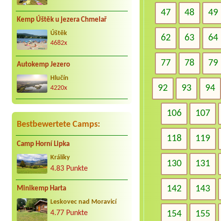
47
48
49
Kemp Úštěk u jezera Chmelař
Úštěk
62
63
64
4682x
77
78
79
Autokemp Jezero
Hlučín
92
93
94
4220x
106
107
Bestbewertete Camps:
118
119
Camp Horní Lipka
Králíky
130
131
4.83 Punkte
142
143
Minikemp Harta
Leskovec nad Moravicí
154
155
4.77 Punkte