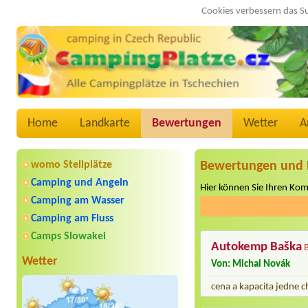
Cookies verbessern das S
Home
Landkarte
Bewertungen
Wetter
A
womo Stellplätze
Bewertungen und 
Camping und Angeln
Hier können Sie Ihren Ko
Camping am Wasser
Camping am Fluss
Camps Slowakei
Autokemp Baška
Wetter
Von: Michal Novák
cena a kapacita jedne c