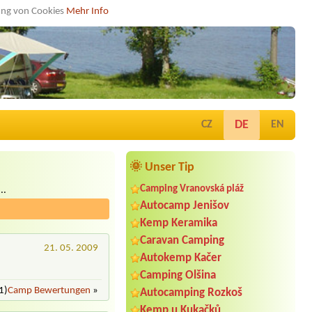
dung von Cookies
Mehr Info
DE
CZ
EN
🌞 Unser Tip
Camping Vranovská pláž
..
Autocamp Jenišov
Kemp Keramika
Caravan Camping
21. 05. 2009
Autokemp Kačer
Camping Olšina
1)
Camp Bewertungen
»
Autocamping Rozkoš
Kemp u Kukačků