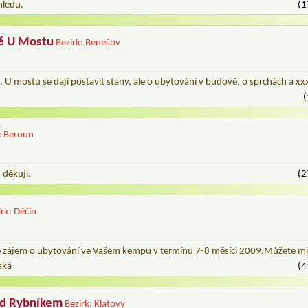
hledu.
(1
ě U Mostu
Bezirk: Benešov
 U mostu se dají postavit stany, ale o ubytování v budově, o sprchách a xx
(
: Beroun
 děkuji.
(2
irk: Děčín
 zájem o ubytování ve Vašem kempu v termínu 7-8 měsíci 2009.Můžete mi 
ská
(4
ad Rybníkem
Bezirk: Klatovy