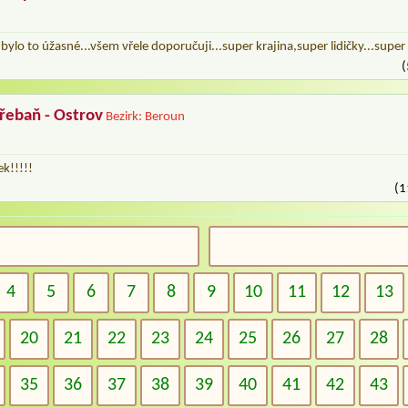
 bylo to úžasné...všem vřele doporučuji...super krajina,super lidičky...supe
(
řebaň - Ostrov
Bezirk: Beroun
ek!!!!!
(1
4
5
6
7
8
9
10
11
12
13
20
21
22
23
24
25
26
27
28
35
36
37
38
39
40
41
42
43