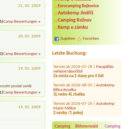
21. 05. 2009
Eurocamping Bojkovice
Autokemp Jindřiš
Camping Rožnov
6)
Camp Bewertungen
»
Kemp u zámku
Termin ab 2026-08-03 |
Autocamping
a hotel Na Špici
20. 05. 2009
2L Chatka se sprchou a WC
Zugeben
Favoriten
Termin ab 2026-08-04 |
Camping
Praha Klánovice*****
Letzte Buchung:
3)
Camp Bewertungen
»
Termin ab 2026-07-28 |
Paraplíčko
veřejné tábořiště
19. 05. 2009
2x místa na 2 stany pro 4 lidi
Termin ab 2026-08-05 |
Autokemp
Bílina Kyselka
rosím poslat ceník
3L nebo 4L chatka
1)
Camp Bewertungen
»
Termin ab 2026-07-26 |
Autokemp
Marin Mělice
2 osoby /1 pokoj
19. 05. 2009
Termin ab 2026-08-18 |
Camping
Železná Ruda
4L chatka standard
Camping Böhmerwald
Camping