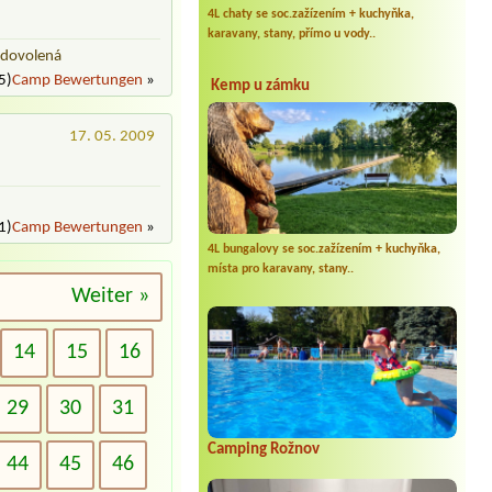
4L chaty se soc.zažízením + kuchyňka,
karavany, stany, přímo u vody..
r dovolená
5)
Camp Bewertungen
»
Kemp u zámku
17. 05. 2009
1)
Camp Bewertungen
»
4L bungalovy se soc.zažízením + kuchyňka,
místa pro karavany, stany..
Weiter »
14
15
16
29
30
31
Camping Rožnov
44
45
46