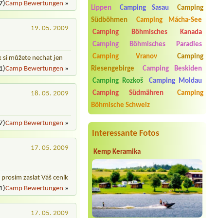
7)
Camp Bewertungen
»
Termin ab 2026-08-16 |
Cyklokempy
Lippen
Camping Sasau
Camping
Loděnice
Südböhmen
Camping Mácha-See
1x Retro cabin
19. 05. 2009
Camping Böhmisches Kanada
Termin ab 2026-08-06 |
Kemp Václav
Camping Böhmisches Paradies
Termin ab 2026-08-07 |
Penzion a
Camping Vranov
Camping
x si můžete nechat jen
Camp Havraníky
1)
Camp Bewertungen
»
Riesengebirge
Camping Beskiden
1 místo u vody + el.přípojka + 2
dospělí + děti
Camping Rozkoš
Camping Moldau
Termin ab 2026-07-24 |
Bohemian
Camping Südmähren
Camping
18. 05. 2009
Camp
Böhmische Schweiz
Hütte
7)
Camp Bewertungen
»
Interessante Fotos
17. 05. 2009
Kemp Keramika
prosím zaslat Váš ceník
1)
Camp Bewertungen
»
17. 05. 2009