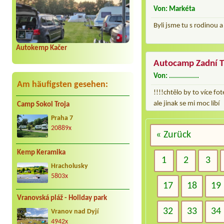
Von: Markéta
Byli jsme tu s rodinou a
Autokemp Kačer
Autocamp Zadní T
Von: ...............
Am häufigsten gesehen:
!!!!chtělo by to více fot
ale jinak se mi moc líbí
Camp Sokol Troja
Praha 7
20889x
« Zurück
Kemp Keramika
1
2
3
Hracholusky
5803x
17
18
19
Vranovská pláž - Holiday park
32
33
34
Vranov nad Dyjí
4942x