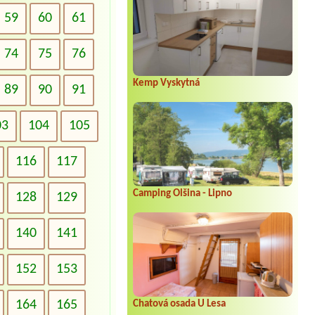
59
60
61
74
75
76
Kemp Vyskytná
89
90
91
03
104
105
116
117
Camping Olšina - Lipno
128
129
140
141
152
153
164
165
Chatová osada U Lesa