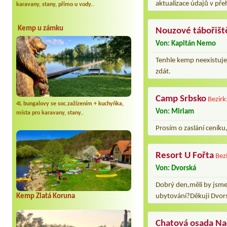
aktualizace údajů v pře
karavany, stany, přímo u vody..
Kemp u zámku
Nouzové tábořišt
Von: Kapitán Nemo
Tenhle kemp neexistuje.
zdát.
Camp Srbsko
Bezirk
4L bungalovy se soc.zažízením + kuchyňka,
Von: Miriam
místa pro karavany, stany..
Prosím o zaslání ceníku,
Resort U Fořta
Bez
Von: Dvorská
Dobrý den,měli by jsme
Kemp Zlatá Koruna
ubytování?Děkuji Dvor
Chatová osada N