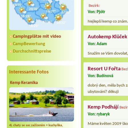
Bezirk:
Von: Pjótr
Nejlepší kemp co znám.
Campingplätze mit video
Autokemp Klůček
CampBewertung
Von: Adam
Durchschnittspreise
Snažím se Vám dovolat, 
Resort U Fořta
Bez
Interessante Fotos
Von: Budínová
Kemp Keramika
dobrý den, měla bych z
ubytování? děkuji
Kemp Podhájí
Bezi
Von: rybaryk
Máme květen 2009 škod
4L chaty se soc.zažízením + kuchyňka,