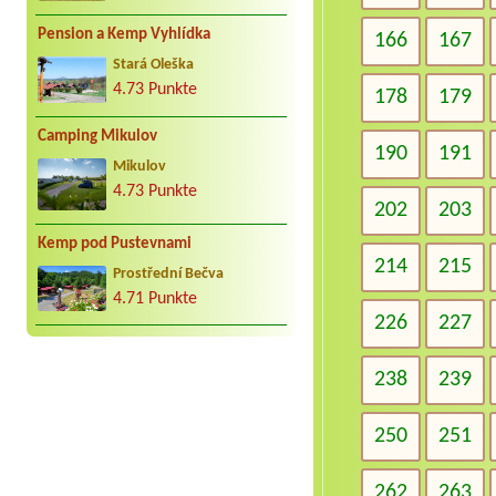
Pension a Kemp Vyhlídka
166
167
Stará Oleška
4.73 Punkte
178
179
Camping Mikulov
190
191
Mikulov
4.73 Punkte
202
203
Kemp pod Pustevnami
214
215
Prostřední Bečva
4.71 Punkte
226
227
238
239
250
251
262
263