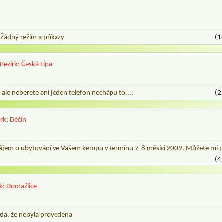
Žádný režim a příkazy
(1
Bezirk: Česká Lípa
ale neberete ani jeden telefon nechápu to....
(2
irk: Děčín
ájem o ubytování ve Vašem kempu v termínu 7-8 měsíci 2009. Můžete mi p
(4
rk: Domažlice
a, že nebyla provedena