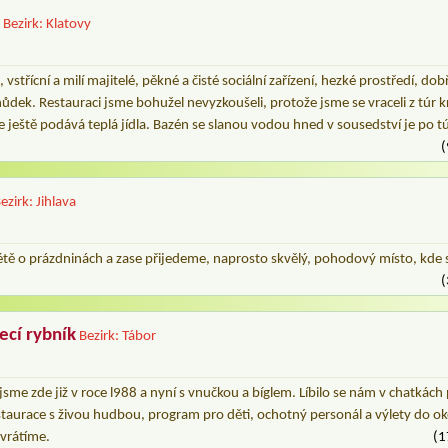
o
Bezirk: Klatovy
vstřícní a milí majitelé, pěkné a čisté sociální zařízení, hezké prostředí, d
dek. Restauraci jsme bohužel nevyzkoušeli, protože jsme se vraceli z túr 
e ještě podává teplá jídla. Bazén se slanou vodou hned v sousedství je po 
(
ezirk: Jihlava
 létě o prázdninách a zase přijedeme, naprosto skvělý, pohodový místo, kde
(
ecí rybník
Bezirk: Tábor
jsme zde již v roce l988 a nyní s vnučkou a bíglem. Líbilo se nám v chatkách 
restaurace s živou hudbou, program pro děti, ochotný personál a výlety do ok
 vrátíme.
(1