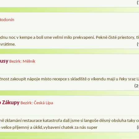
(
 Hodonín
jednu noc v kempe a boli sme veľmi milo prekvapení. Pekné čisté priestory, ti
 vrátime.
(
rusy
Bezirk: Mělník
nost zakoupit nápoje místo recepce s skladiště o víkendu mají u řeky sraz Uk
(2
p Zákupy
Bezirk: Česká Lípa
ině zklamání restaurace katastrofa dali jsme si langoše děsný obsluha taky
e velice příjemný a úklid,vybavení chatek za nás super
(