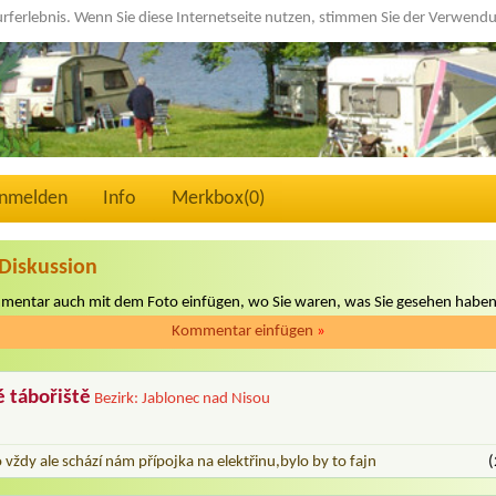
urferlebnis. Wenn Sie diese Internetseite nutzen, stimmen Sie der Verwen
nmelden
Info
Merkbox(
0
)
Diskussion
mmentar auch mit dem Foto einfügen, wo Sie waren, was Sie gesehen haben
Kommentar einfügen
»
é tábořiště
Bezirk: Jablonec nad Nisou
 vždy ale schází nám přípojka na elektřinu,bylo by to fajn
(