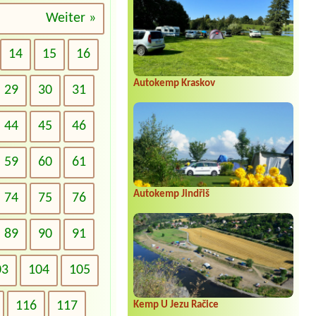
Weiter »
14
15
16
Autokemp Kraskov
29
30
31
44
45
46
59
60
61
Autokemp Jindřiš
74
75
76
89
90
91
03
104
105
116
117
Kemp U Jezu Račice