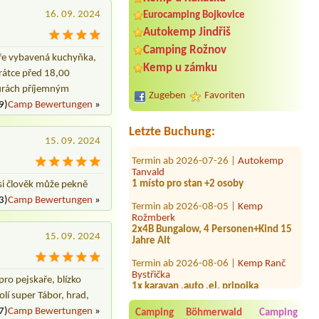
16. 09. 2024
Eurocamping Bojkovice
Autokemp Jindřiš
Camping Rožnov
obře vybavená kuchyňka,
Termin ab 2026-08-01 |
Rekreační
Kemp u zámku
krátce před 18,00
zařízení ORION
chata Trhovky1
túrách příjemným
Zugeben
Favoriten
9)
Camp Bewertungen
»
Termin ab 2026-07-30 |
Camp Borný
1x
Letzte Buchung:
15. 09. 2024
Termin ab 2026-07-26 |
Autokemp
Tanvald
1 místo pro stan +2 osoby
 si člověk může pekně
Termin ab 2026-08-05 |
Kemp
3)
Camp Bewertungen
»
Rožmberk
2x4B Bungalow, 4 Personen+Kind 15
Jahre Alt
15. 09. 2024
Termin ab 2026-08-06 |
Kemp Ranč
Bystřička
1x karavan ,auto ,el. pripojka
pro pejskaře, blízko
Termin ab 2026-08-07 |
Kemp U Fíka -
olí super Tábor, hrad,
Nahořany
7)
Camp Bewertungen
»
Camping Böhmerwald
Camping