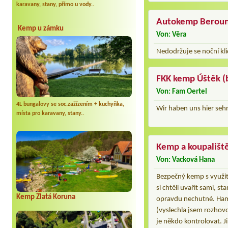
karavany, stany, přímo u vody..
Autokemp Beroun
Kemp u zámku
Von: Věra
Nedodržuje se noční klid
FKK kemp Úštěk (
Von: Fam Oertel
4L bungalovy se soc.zažízením + kuchyňka,
Wir haben uns hier seh
místa pro karavany, stany..
Kemp a koupališt
Von: Vacková Hana
Bezpečný kemp s využití
si chtěli uvařit sami, s
Kemp Zlatá Koruna
opravdu nechutné. Hambu
(vyslechla jsem rozhovo
je někdo kontrolovat. Ji