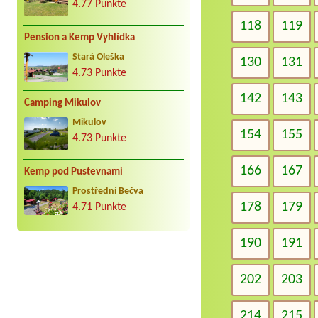
4.77 Punkte
118
119
Pension a Kemp Vyhlídka
Stará Oleška
130
131
4.73 Punkte
142
143
Camping Mikulov
Mikulov
154
155
4.73 Punkte
166
167
Kemp pod Pustevnami
Prostřední Bečva
178
179
4.71 Punkte
190
191
202
203
214
215