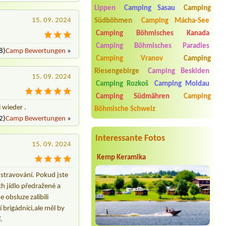
Termin ab 2026-07-29 |
Srubový
Lippen
Camping Sasau
Camping
kemp Rozkoš
15. 09. 2024
Südböhmen
Camping Mácha-See
Chatka, srub 2 osoby
Camping Böhmisches Kanada
Termin ab 2026-08-04 |
Kemp Radava
1 stan + motorkajedno místo poblíž
Camping Böhmisches Paradies
8)
Camp Bewertungen
»
vody 1 dospělý a stan
Camping Vranov
Camping
Termin ab 2026-08-25 |
RS U Brodu
Riesengebirge
Camping Beskiden
15. 09. 2024
5L chata
Camping Rozkoš
Camping Moldau
Termin ab 2026-08-07 |
Camp Pálava -
Camping Südmähren
Camping
Nové Mlýny
 wieder .
Böhmische Schweiz
1 dospělého a 2 děti
2)
Camp Bewertungen
»
Interessante Fotos
15. 09. 2024
Kemp Keramika
 stravování. Pokud jste
ch jídlo předražené a
obsluze zalibili
 brigádníci,ale měl by
.