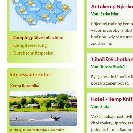
Autokemp Nýrsk
Von: Sarka Mar
Příjemný rodinný kemp, 
výborně zásobený obchů
hodinou, kdy restaurac
Campingplätze mit video
zpestřením.
CampBewertung
Durchschnittspreise
Tábořiště Lhotka
B
Von: Tereza Straků
Interessante Fotos
Byli jsme zde tábořit v
postaru zakempovat.
Kemp Keramika
Hotel - Kemp Kníž
Von: Zlata
Velká spokojenost, byli 
čisté toalety, sprchy, 
jeskyně, farma. Rádi se
4L chaty se soc.zažízením + kuchyňka,