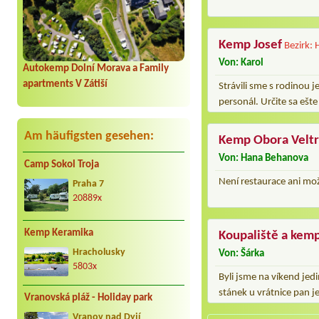
Kemp Josef
Bezirk:
Von: Karol
Autokemp Dolní Morava a Family
apartments V Zátiší
Strávili sme s rodinou 
personál. Určite sa ešte
Am häufigsten gesehen:
Kemp Obora Velt
Von: Hana Behanova
Camp Sokol Troja
Není restaurace ani mož
Praha 7
20889x
Kemp Keramika
Koupaliště a kem
Hracholusky
Von: Šárka
5803x
Byli jsme na víkend jed
stánek u vrátnice pan j
Vranovská pláž - Holiday park
Vranov nad Dyjí