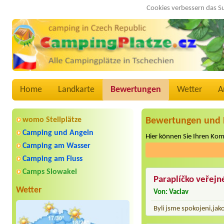
Cookies verbessern das S
Home
Landkarte
Bewertungen
Wetter
A
womo Stellplätze
Bewertungen und 
Camping und Angeln
Hier können Sie Ihren Ko
Camping am Wasser
Camping am Fluss
Camps Slowakei
Paraplíčko veřejn
Wetter
Von: Vaclav
Byli jsme spokojeni,jako