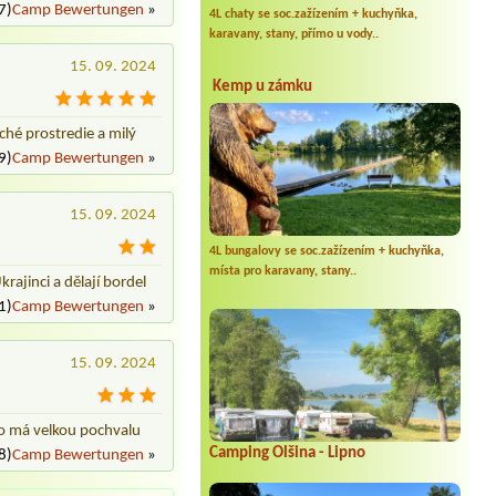
7)
Camp Bewertungen
»
4L chaty se soc.zažízením + kuchyňka,
karavany, stany, přímo u vody..
15. 09. 2024
Kemp u zámku
ché prostredie a milý
9)
Camp Bewertungen
»
15. 09. 2024
4L bungalovy se soc.zažízením + kuchyňka,
místa pro karavany, stany..
rajinci a dělají bordel
1)
Camp Bewertungen
»
15. 09. 2024
 co má velkou pochvalu
Camping Olšina - Lipno
8)
Camp Bewertungen
»