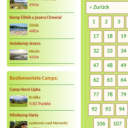
4942x
« Zurück
Kemp Úštěk u jezera Chmelař
1
2
3
Úštěk
4682x
17
18
19
Autokemp Jezero
32
33
34
Hlučín
4220x
47
48
49
Bestbewertete Camps:
62
63
64
Camp Horní Lipka
77
78
79
Králíky
4.83 Punkte
92
93
94
Minikemp Harta
106
107
Leskovec nad Moravicí