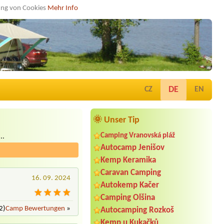
dung von Cookies
Mehr Info
DE
CZ
EN
🌞 Unser Tip
Camping Vranovská pláž
..
Autocamp Jenišov
Kemp Keramika
Caravan Camping
16. 09. 2024
Autokemp Kačer
Camping Olšina
2)
Camp Bewertungen
»
Autocamping Rozkoš
Kemp u Kukačků