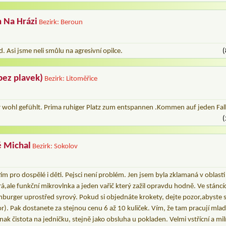
 Na Hrázi
Bezirk: Beroun
. Asi jsme neli smůlu na agresivní opilce.
(
bez plavek)
Bezirk: Litoměřice
r wohl gefühlt. Prima ruhiger Platz zum entspannen .Kommen auf jeden Fall
(
ě Michal
Bezirk: Sokolov
m pro dospělé i děti. Pejsci není problém. Jen jsem byla zklamaná v oblasti
tará,ale funkční mikrovlnka a jeden vařič který zažil opravdu hodně. Ve stáncí
rger uprostřed syrový. Pokud si objednáte krokety, dejte pozor,abyste se 
r). Pak dostanete za stejnou cenu 6 až 10 kuliček. Vím, že tam pracují mladí
nak čistota na jedničku, stejně jako obsluha u pokladen. Velmi vstřícní a milí