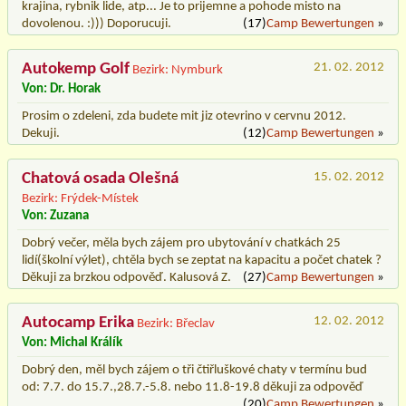
krajina, rybnik lide, atp... Je to prijemne a pohode misto na
dovolenou. :))) Doporucuji.
(17)
Camp Bewertungen
»
Autokemp Golf
21. 02. 2012
Bezirk: Nymburk
Von: Dr. Horak
Prosim o zdeleni, zda budete mit jiz otevrino v cervnu 2012.
Dekuji.
(12)
Camp Bewertungen
»
Chatová osada Olešná
15. 02. 2012
Bezirk: Frýdek-Místek
Von: Zuzana
Dobrý večer, měla bych zájem pro ubytování v chatkách 25
lidí(školní výlet), chtěla bych se zeptat na kapacitu a počet chatek ?
Děkuji za brzkou odpověď. Kalusová Z.
(27)
Camp Bewertungen
»
Autocamp Erika
12. 02. 2012
Bezirk: Břeclav
Von: Michal Králík
Dobrý den, měl bych zájem o tři čtiřluškové chaty v termínu bud
od: 7.7. do 15.7.,28.7.-5.8. nebo 11.8-19.8 děkuji za odpověď
(20)
Camp Bewertungen
»