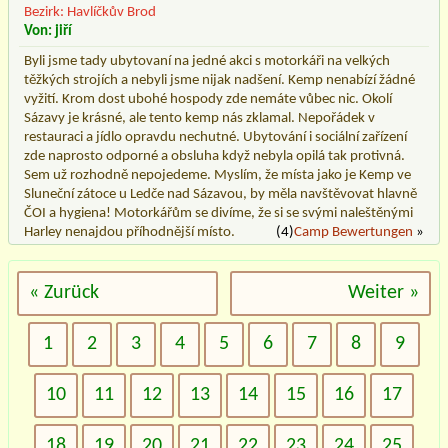
Bezirk: Havlíčkův Brod
Von: jiří
Byli jsme tady ubytovaní na jedné akci s motorkáři na velkých
těžkých strojích a nebyli jsme nijak nadšení. Kemp nenabízí žádné
vyžití. Krom dost ubohé hospody zde nemáte vůbec nic. Okolí
Sázavy je krásné, ale tento kemp nás zklamal. Nepořádek v
restauraci a jídlo opravdu nechutné. Ubytování i sociální zařízení
zde naprosto odporné a obsluha když nebyla opilá tak protivná.
Sem už rozhodně nepojedeme. Myslím, že místa jako je Kemp ve
Sluneční zátoce u Ledče nad Sázavou, by měla navštěvovat hlavně
ČOI a hygiena! Motorkářům se divíme, že si se svými naleštěnými
Harley nenajdou příhodnější místo.
(4)
Camp Bewertungen
»
« Zurück
Weiter »
1
2
3
4
5
6
7
8
9
10
11
12
13
14
15
16
17
18
19
20
21
22
23
24
25