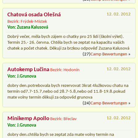
Chatová osada Olešná
12. 02. 2012
Bezirk: Frýdek-Místek
Von: Zuzana Kalusová
Dobrý večer, měla bych zájem o chatky pro 25 lidí (školní výlet).
Termín 25.- 26. června. Chtěla bych se zeptat na kapacitu vaších
chatek a počet chatek. Děkuji za brzkou odpověď Zuzana Kalusová
(27)
Camp Bewertungen
»
Autokemp Lučina
12. 02. 2012
Bezirk: Hodonín
Von: J.Grunova
dobry den.potrebovala bych rezervovat 3krat 4lužkovou chatu na
termín od7.7-15.7,nebo od 28.7-5.8,nebo od 11.8-19.8.pokud
mate volny termín děkuji za odpověd grunova
(24)
Camp Bewertungen
»
Minikemp Apollo
12. 02. 2012
Bezirk: Břeclav
Von: J.Grunova
dobry den.chtěla bych se zeptat zda mate volny termín na