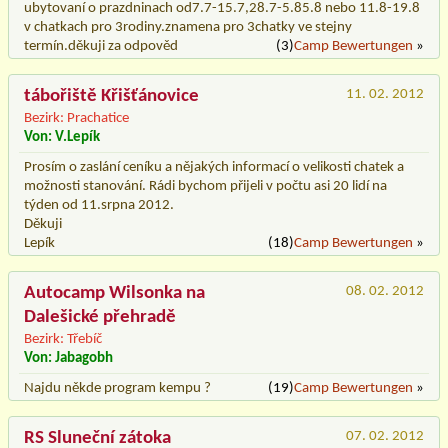
ubytovaní o prazdninach od7.7-15.7,28.7-5.85.8 nebo 11.8-19.8
v chatkach pro 3rodiny.znamena pro 3chatky ve stejny
termín.děkuji za odpověd
(3)
Camp Bewertungen
»
tábořiště Křišťánovice
11. 02. 2012
Bezirk: Prachatice
Von: V.Lepík
Prosím o zaslání ceníku a nějakých informací o velikosti chatek a
možnosti stanování. Rádi bychom přijeli v počtu asi 20 lidí na
týden od 11.srpna 2012.
Děkuji
Lepík
(18)
Camp Bewertungen
»
Autocamp Wilsonka na
08. 02. 2012
Dalešické přehradě
Bezirk: Třebíč
Von: Jabagobh
Najdu někde program kempu ?
(19)
Camp Bewertungen
»
RS Sluneční zátoka
07. 02. 2012