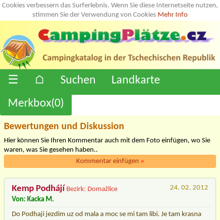
Cookies verbessern das Surferlebnis. Wenn Sie diese Internetseite nutzen,
stimmen Sie der Verwendung von Cookies
Mehr Info
☰
⌂
Suchen
Landkarte
Merkbox(
0
)
Bewertungen und Diskussion
Hier können Sie Ihren Kommentar auch mit dem Foto einfügen, wo Sie
waren, was Sie gesehen haben..
Kommentar einfügen
»
Kemp Podhájí
24. 02. 2012
Bezirk: Domažlice
Von: Kacka M.
Do Podhaji jezdim uz od mala a moc se mi tam libi. Je tam krasna