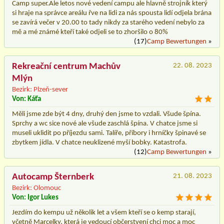
Camp super.Ale letos nové vedení campu ale hlavně strojník který
si hraje na správce areálu řve na lidi za nás spousta lidí odjela brána
se zavírá večer v 20.00 to tady nikdy za starého vedení nebylo za
mě a mé známé kteří také odjeli se to zhoršilo o 80%
(17)
Camp Bewertungen
»
Rekreační centrum Machův
22. 08. 2023
Mlýn
Bezirk: Plzeň-sever
Von: Káťa
Měli jsme zde být 4 dny, druhý den jsme to vzdali. Všude špína.
Sprchy a wc sice nové ale všude zaschlá špína. V chatce jsme si
museli uklidit po příjezdu sami. Talíře, příbory i hrníčky špinavé se
zbytkem jídla. V chatce neuklizené myší bobky. Katastrofa.
(12)
Camp Bewertungen
»
Autocamp Šternberk
21. 08. 2023
Bezirk: Olomouc
Von: Igor Lukes
Jezdím do kempu už několik let a všem kteří se o kemp starají,
včetně Marcelky, která je vedoucí občerstvení chci moc a moc