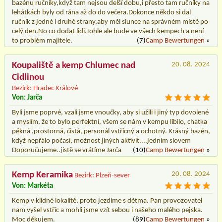
bazénu ručníky,když tam nejsou delší dobu,i přesto tam ručníky na
lehátkách byly od rána až do do večera.Dokonce někdo si dal
ručník z jedné i druhé strany,aby měl slunce na správném místě po
celý den.No co dodat lidi.Tohle ale bude ve všech kempech a není
to problém majitele.
(7)
Camp Bewertungen
»
Koupaliště a kemp Chlumec nad
20. 08. 2024
Cidlinou
Bezirk: Hradec Králové
Von: Jarča
Byli jsme poprvé, vzali jsme vnoučky, aby si užili i jiný typ dovolené
a myslím, že to bylo perfektní, všem se nám v kempu líbilo, chatka
pěkná ,prostorná, čistá, personál vstřícný a ochotný. Krásný bazén,
když nepřálo počasí, možnost jiných aktivit....jedním slovem
Doporučujeme..jistě se vrátíme Jarča
(10)
Camp Bewertungen
»
Kemp Keramika
20. 08. 2024
Bezirk: Plzeň-sever
Von: Markéta
Kemp v klidné lokalitě, proto jezdíme s dětma. Pan provozovatel
nam vyšel vstříc a mohli jsme vzít sebou i našeho malého pejska.
Moc děkujem.
(89)
Camp Bewertungen
»