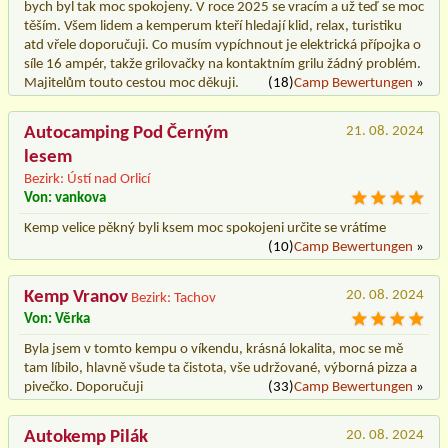
bych byl tak moc spokojeny. V roce 2025 se vracím a už teď se moc
těším. Všem lidem a kemperum kteří hledají klid, relax, turistiku
atd vřele doporučuji. Co musím vypíchnout je elektrická přípojka o
síle 16 ampér, takže grilovačky na kontaktním grilu žádný problém.
Majitelům touto cestou moc děkuji.
(18)
Camp Bewertungen
»
Autocamping Pod Černým
21. 08. 2024
lesem
Bezirk: Ústí nad Orlicí
Von: vankova
Kemp velice pěkný byli ksem moc spokojeni určite se vrátíme
(10)
Camp Bewertungen
»
Kemp Vranov
20. 08. 2024
Bezirk: Tachov
Von: Věrka
Byla jsem v tomto kempu o víkendu, krásná lokalita, moc se mě
tam líbilo, hlavně všude ta čistota, vše udržované, výborná pizza a
pivečko. Doporučuji
(33)
Camp Bewertungen
»
Autokemp Pilák
20. 08. 2024