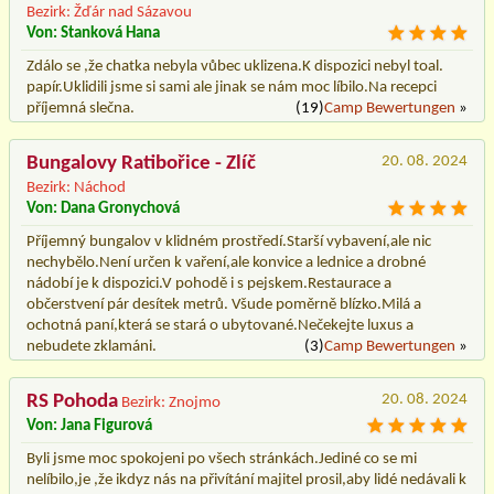
Bezirk: Žďár nad Sázavou
Von: Stanková Hana
Zdálo se ,že chatka nebyla vůbec uklizena.K dispozici nebyl toal.
papír.Uklidili jsme si sami ale jinak se nám moc líbilo.Na recepci
příjemná slečna.
(19)
Camp Bewertungen
»
Bungalovy Ratibořice - Zlíč
20. 08. 2024
Bezirk: Náchod
Von: Dana Gronychová
Příjemný bungalov v klidném prostředí.Starší vybavení,ale nic
nechybělo.Není určen k vaření,ale konvice a lednice a drobné
nádobí je k dispozici.V pohodě i s pejskem.Restaurace a
občerstvení pár desítek metrů. Všude poměrně blízko.Milá a
ochotná paní,která se stará o ubytované.Nečekejte luxus a
nebudete zklamáni.
(3)
Camp Bewertungen
»
RS Pohoda
20. 08. 2024
Bezirk: Znojmo
Von: Jana Figurová
Byli jsme moc spokojeni po všech stránkách.Jediné co se mi
nelíbilo,je ,že ikdyz nás na přivítání majitel prosil,aby lidé nedávali k