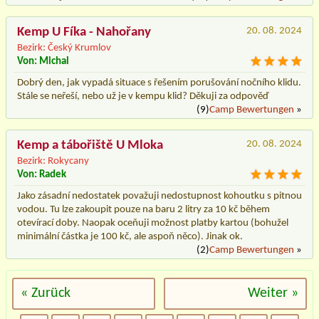
Kemp U Fíka - Nahořany
20. 08. 2024
Bezirk: Český Krumlov
Von: Michal
Dobrý den, jak vypadá situace s řešením porušování nočního klidu.
Stále se neřeší, nebo už je v kempu klid? Děkuji za odpověď
(9)
Camp Bewertungen
»
Kemp a tábořiště U Mloka
20. 08. 2024
Bezirk: Rokycany
Von: Radek
Jako zásadní nedostatek považuji nedostupnost kohoutku s pitnou
vodou. Tu lze zakoupit pouze na baru 2 litry za 10 kč během
otevírací doby. Naopak oceňuji možnost platby kartou (bohužel
minimální částka je 100 kč, ale aspoň něco). Jinak ok.
(2)
Camp Bewertungen
»
« Zurück
Weiter »