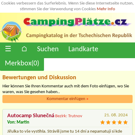
Cookies verbessern das Surferlebnis. Wenn Sie diese Internetseite nutzen,
stimmen Sie der Verwendung von Cookies
Mehr Info
☰
⌂
Suchen
Landkarte
Merkbox(
0
)
Bewertungen und Diskussion
Hier können Sie Ihren Kommentar auch mit dem Foto einfügen, wo Sie
waren, was Sie gesehen haben..
Kommentar einfügen
»
Autocamp Slunečná
21. 08. 2024
Bezirk: Trutnov
Von: Martin
Jiřulka to vše vystihla. Strávili jsme tu 14 dní a nepamatuji si kde