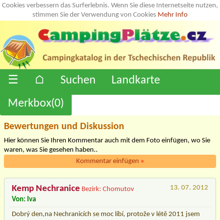
Cookies verbessern das Surferlebnis. Wenn Sie diese Internetseite nutzen,
stimmen Sie der Verwendung von Cookies
Mehr Info
☰
⌂
Suchen
Landkarte
Merkbox(
0
)
Bewertungen und Diskussion
Hier können Sie Ihren Kommentar auch mit dem Foto einfügen, wo Sie
waren, was Sie gesehen haben..
Kommentar einfügen
»
Kemp Nechranice
13. 07. 2012
Bezirk: Chomutov
Von: Iva
Dobrý den,na Nechranicích se moc líbí, protože v létě 2011 jsem