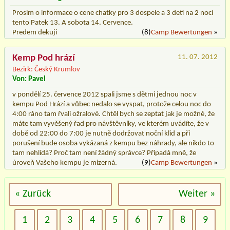
Prosim o informace o cene chatky pro 3 dospele a 3 deti na 2 noci
tento Patek 13. A sobota 14. Cervence.
Predem dekuji
(8)
Camp Bewertungen
»
Kemp Pod hrází
11. 07. 2012
Bezirk: Český Krumlov
Von: Pavel
v pondělí 25. července 2012 spali jsme s dětmi jednou noc v
kempu Pod Hrází a vůbec nedalo se vyspat, protože celou noc do
4:00 ráno tam řvali ožralové. Chtěl bych se zeptat jak je možné, že
máte tam vyvěšený řad pro návštěvníky, ve kterém uvádíte, že v
době od 22:00 do 7:00 je nutně dodržovat noční klid a při
porušení bude osoba vykázaná z kempu bez náhrady, ale nikdo to
tam nehlídá? Proč tam není žádný správce? Připadá mně, že
úroveň Vašeho kempu je mizerná.
(9)
Camp Bewertungen
»
« Zurück
Weiter »
1
2
3
4
5
6
7
8
9