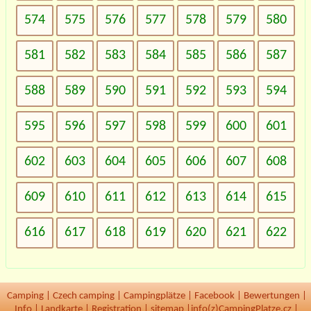
574
575
576
577
578
579
580
581
582
583
584
585
586
587
588
589
590
591
592
593
594
595
596
597
598
599
600
601
602
603
604
605
606
607
608
609
610
611
612
613
614
615
616
617
618
619
620
621
622
Camping
|
Czech camping
|
Campingplätze
|
Facebook
|
Bewertungen
|
Info
|
Landkarte
|
Registration
|
sitemap
|
info(z)CampingPlatze.cz |