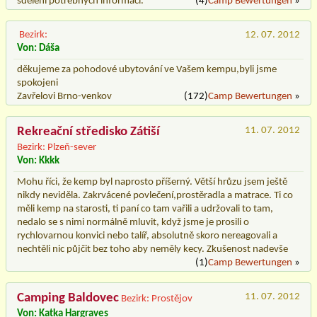
sdělení potřebných informací.
(4)
Camp Bewertungen
»
Bezirk:
12. 07. 2012
Von: Dáša
děkujeme za pohodové ubytování ve Vašem kempu,byli jsme
spokojeni
Zavřelovi Brno-venkov
(172)
Camp Bewertungen
»
Rekreační středisko Zátiší
11. 07. 2012
Bezirk: Plzeň-sever
Von: Kkkk
Mohu říci, že kemp byl naprosto příšerný. Větší hrůzu jsem ještě
nikdy neviděla. Zakrvácené povlečení,prostěradla a matrace. Ti co
měli kemp na starosti, ti paní co tam vařili a udržovali to tam,
nedalo se s nimi normálně mluvit, když jsme je prosili o
rychlovarnou konvici nebo talíř, absolutně skoro nereagovali a
nechtěli nic půjčit bez toho aby neměly kecy. Zkušenost nadevše
(1)
Camp Bewertungen
»
Camping Baldovec
11. 07. 2012
Bezirk: Prostějov
Von: Katka Hargraves