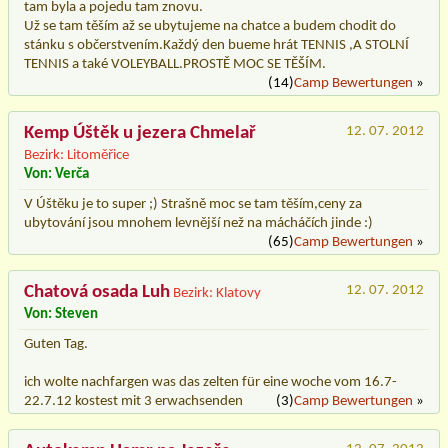
tam byla a pojedu tam znovu.
Už se tam těším až se ubytujeme na chatce a budem chodit do
stánku s občerstvením.Každý den bueme hrát TENNIS ,A STOLNÍ
TENNIS a také VOLEYBALL.PROSTĚ MOC SE TĚŠÍM.
(14)
Camp Bewertungen
»
Kemp Úštěk u jezera Chmelař
12. 07. 2012
Bezirk: Litoměřice
Von: Verča
V Úštěku je to super ;) Strašně moc se tam těším,ceny za
ubytování jsou mnohem levnější než na mácháčích jinde :)
(65)
Camp Bewertungen
»
Chatová osada Luh
12. 07. 2012
Bezirk: Klatovy
Von: Steven
Guten Tag.
ich wolte nachfargen was das zelten für eine woche vom 16.7-
22.7.12 kostest mit 3 erwachsenden
(3)
Camp Bewertungen
»