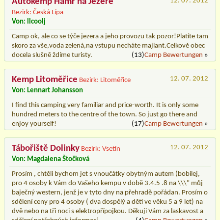
Autokemp Hamr na Jezeře
12. 07. 2012
Bezirk: Česká Lípa
Von: llcoolj
Camp ok, ale co se týče jezera a jeho provozu tak pozor!Platíte tam
skoro za vše,voda zelená,na vstupu necháte majlant.Celkově obec
docela slušně ždíme turisty.
(13)
Camp Bewertungen
»
Kemp Litoměřice
12. 07. 2012
Bezirk: Litoměřice
Von: Lennart Johansson
I find this camping very familiar and price-worth. It is only some
hundred meters to the centre of the town. So just go there and
enjoy yourself!
(17)
Camp Bewertungen
»
Tábořiště Dolinky
12. 07. 2012
Bezirk: Vsetín
Von: Magdalena Štočková
Prosím , chtěli bychom jet s vnoučátky obytným autem (bobilej,
pro 4 osoby k Vám do Vašeho kempu v době 3.4.5 .8 na \\\" můj
baječný western, jenž je v tyto dny na přehradě pořádan. Prosím o
sdělení ceny pro 4 osoby ( dva dospělý a děti ve věku 5 a 9 let) na
dvě nebo na tři noci s elektropřípojkou. Děkuji Vám za laskavost a