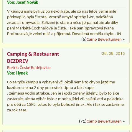
Von: Josef Novák
V kempu jsme byli už po několikáté, ale co nás letos velmi mile
překvapilo byla čistota. Vzorně umyté sprchy i wc, naleštěná
zrcadla i umyvadla. Zařízení je staré a něco již pamatuje ale díky
paní Markétě Čochnářové je čisté. Také paní správcová Ivana
Profousová je velmi milá a příjemná. Dovolená neměla chybu. JN
(6)
Camp Bewertungen
»
Camping & Restaurant
28. 08. 2015
BEZDREV
Bezirk: České Budějovice
Von: Hynek
Co se týče kempu a vybavení vč. okolí nemá to chybu jezdime
kazdorocne na 2 dny po ceste k Lipnu a fakt super
, zejména vodní atrakce. Jen je škoda změny jídelny, bylo to sice
zastarale, ale na výběr bylo z mnoha jídel vč. salátů atd a palacinka
pro děti za 15Kč. Letos to bylo bohuzel jinak. Ale i tak se zastavíme
za rok zase.
(71)
Camp Bewertungen
»