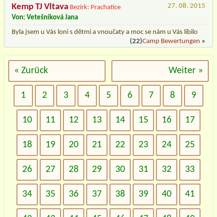
Kemp TJ Vltava
27. 08. 2015
Bezirk: Prachatice
Von: Vetešníková Jana
Byla jsem u Vás loni s dětmi a vnoučaty a moc se nám u Vás líbilo
(22)
Camp Bewertungen
»
« Zurück
Weiter »
1
2
3
4
5
6
7
8
9
10
11
12
13
14
15
16
17
18
19
20
21
22
23
24
25
26
27
28
29
30
31
32
33
34
35
36
37
38
39
40
41