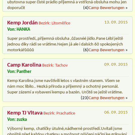
ubytovna super čisté prádlo příjemná a vstřícná obsluha mohu jen
doporučit
(4)
Camp Bewertungen
»
Kemp Jordán
13. 09. 2015
Bezirk: Litoměřice
Von: HANKA
Super prostředí,,příjemná obsluha ,ůžasnéé jídlo.Pane Lébl ještě
jednou díky rádi se vrátíme.Nejen já ale i dalsích 60 spokojených
motorkářůůůů
(6)
Camp Bewertungen
»
Camp Karolina
09. 09. 2015
Bezirk: Tachov
Von: Panther
Kemp Karolina jsme navštívili letos s vlastním stanem. Všem se
nám moc líbilo.. Hezká příroda a příjemný a ochotný personál.
Super zázemí a vybavení kempu a bazén. Určitě se ještě vrátíme.
(23)
Camp Bewertungen
»
Kemp TJ Vltava
06. 09. 2015
Bezirk: Prachatice
Von: zuzka
Výborný kemp, chatičky útulné,nádherné prostředí.Uvítali jsme
ohniště před každou chatkou a možnost půjčení náčiní ke grilování