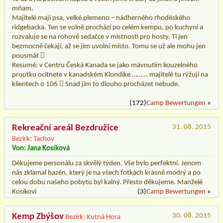
mňam.
Majitelé mají psa, velké plemeno – nádherného rhodéského
ridgebacka. Ten se volně prochází po celém kempu, po kuchyni a
rozvaluje se na rohové sedačce v místnosti pro hosty. Ti jen
bezmocně čekají, až se jim uvolní místo. Tomu se už ale mohu jen
pousmát 
Resumé: v Centru Česká Kanada se jako mávnutím kouzelného
proutku ocitnete v kanadském Klondike ……... majitelé tu rýžují na
klientech o 106  Snad jim to dlouho procházet nebude.
(172)
Camp Bewertungen
»
Rekreační areál Bezdružice
31. 08. 2015
Bezirk: Tachov
Von: Jana Kosíková
Děkujeme personálu za skvělý týden. Vše bylo perfektní. Jenom
nás zklamal bazén, který je na všech fotkách krásně modrý a po
celou dobu našeho pobytu byl kalný. Přesto děkujeme. Manželé
Kosíkovi
(3)
Camp Bewertungen
»
Kemp Zbýšov
30. 08. 2015
Bezirk: Kutná Hora