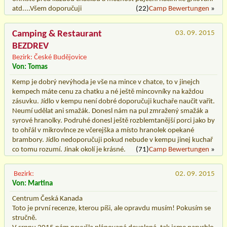
atd....Všem doporučuji
(22)
Camp Bewertungen
»
Camping & Restaurant
03. 09. 2015
BEZDREV
Bezirk: České Budějovice
Von: Tomas
Kemp je dobrý nevýhoda je vše na mince v chatce, to v jinejch
kempech máte cenu za chatku a né ještě mincovníky na každou
zásuvku. Jídlo v kempu není dobré doporučuji kuchaře naučit vařit.
Neumí udělat ani smažák. Donesl nám na pul zmražený smažák a
syrové hranolky. Podruhé donesl ještě rozblemtanější porci jako by
to ohřál v mikrovlnce ze včerejška a místo hranolek opekané
brambory. Jídlo nedoporučuji pokud nebude v kempu jinej kuchař
co tomu rozumí. Jinak okolí je krásné.
(71)
Camp Bewertungen
»
Bezirk:
02. 09. 2015
Von: Martina
Centrum Česká Kanada
Toto je první recenze, kterou píši, ale opravdu musím! Pokusím se
stručně.