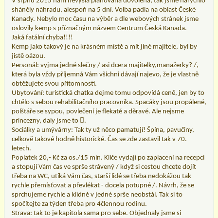
V srpnu 2015 nám nevyšla plánovaná dovolená, tak jsme narychlo
sháněly náhradu, alespoň na 5 dní. Volba padla na oblast České
Kanady. Nebylo moc času na výběr a dle webových stránek jsme
oslovily kemp s příznačným názvem Centrum Česká Kanada.
Jaká fatální chyba!!!!
Kemp jako takový je na krásném místě a mít jiné majitele, byl by
jistě oázou.
Personál: vyjma jedné slečny / asi dcera majitelky,manažerky? /,
která byla vždy příjemná Vám všichni dávají najevo, že je vlastně
obtěžujete svou přítomností.
Ubytování: turistická chatka dejme tomu odpovídá ceně, jen by to
chtělo s sebou rehabilitačního pracovníka. Spacáky jsou propálené,
polštáře se sypou, povlečení je flekaté a děravé. Ale nejsme
princezny, daly jsme to .
Sociálky a umývárny: Tak ty už něco pamatují! Špína, pavučiny,
celkově takové hodně historické. Čas se zde zastavil tak v 70.
letech.
Poplatek 20,- Kč za os./15 min. Klíče vydají po zaplacení na recepci
a stopují Vám čas ve sprše strávený / když si cestou chcete dojít
třeba na WC, utíká Vám čas, starší lidé se třeba nedokážou tak
rychle přemísťovat a převlékat - docela potupné /. Návrh, že se
sprchujeme rychle a klidně v jedné sprše neobstál. Tak si to
spočítejte za týden třeba pro 4člennou rodinu.
Strava: tak to je kapitola sama pro sebe. Objednaly jsme si