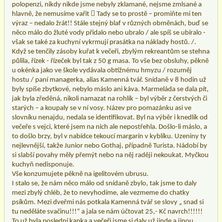
polopenzi, nikdy nikde jsme nebyly zklamané, nejsme zmlsané a
hlavně, že nemusíme vařit  Tady se to prostě – promiňte mi ten
výraz – nedalo žrát!! Stále stejný blaf v různých obměnách, buď se
něco málo do žluté vody přidalo nebo ubralo / ale spíš se ubíralo -
však se také za kuchyní vykrmují prasátka na náklady hostů. /.
Když se tenčily zásoby kuřat k večeři, zbylým rekreantům se stehna
půlila, řízek - řízeček byl tak z 50 g masa. To vše bez obsluhy, pěkně
u okénka jako ve škole vydávala obtížnému hmyzu / rozuměj
hostu / paní managerka, alias Kamenná tvář. Snídaně v 8 hodin už
byly spíše zbytkové, nebylo máslo ani káva. Marmeláda se dala pít,
jak byla zředěná, nikoli namazat na rohlík – byl výběr z čerstvých či
starých – a koupaly se v ní vosy. Název pro pomazánku asi ve
slovníku nenajdu, nedala se identifikovat. Byl na výběr i knedlík od
večeře s vejci, které jsem na nich ale nepostřehla. Došlo-li máslo, a
to došlo brzy, byl v nabídce tekoucí margarín v kyblíku. Uzeniny ty
nejlevnější, takže Junior nebo Gothaj, případně Turista. Nádobí by
si slabší povahy měly přemýt nebo na něj raději nekoukat. Myčkou
kuchyň nedisponuje.
Vše konzumujete pěkně na igelitovém ubrusu.
I stalo se, že nám něco málo od snídaně zbylo, tak jsme to daly
mezi zbylý chléb, že to nevyhodíme, ale vezmeme do chatky
psíkům. Mezi dveřmi nás potkala Kamenná tvář se slovy „ snad si
tu neděláte svačinu!!!“ a jala se nám účtovat 25,- Kč navrch!!!!!!
To už byla poslední kapka a večeři jsme si daly už jinde a jinou…