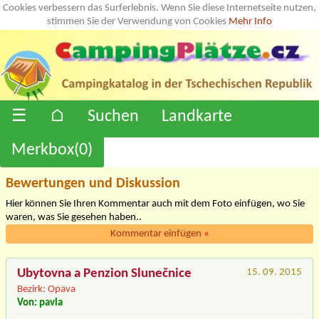
Cookies verbessern das Surferlebnis. Wenn Sie diese Internetseite nutzen,
stimmen Sie der Verwendung von Cookies
Mehr Info
☰
⌂
Suchen
Landkarte
Merkbox(
0
)
Bewertungen und Diskussion
Hier können Sie Ihren Kommentar auch mit dem Foto einfügen, wo Sie
waren, was Sie gesehen haben..
Kommentar einfügen
»
Ubytovna a Penzion Slunečnice
15. 09. 2015
Bezirk: Opava
Von: pavla