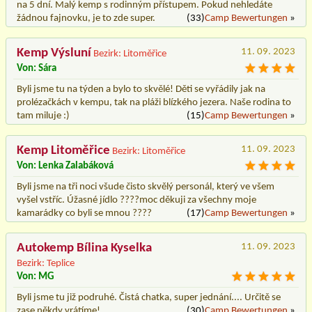
na 5 dní. Malý kemp s rodinným přístupem. Pokud nehledáte
žádnou fajnovku, je to zde super.
(33)
Camp Bewertungen
»
Kemp Výsluní
11. 09. 2023
Bezirk: Litoměřice
Von: Sára
Byli jsme tu na týden a bylo to skvělé! Děti se vyřádily jak na
prolézačkách v kempu, tak na pláži blízkého jezera. Naše rodina to
tam miluje :)
(15)
Camp Bewertungen
»
Kemp Litoměřice
11. 09. 2023
Bezirk: Litoměřice
Von: Lenka Zalabáková
Byli jsme na tři noci všude čisto skvělý personál, který ve všem
vyšel vstříc. Úžasné jídlo ????moc děkuji za všechny moje
kamarádky co byli se mnou ????
(17)
Camp Bewertungen
»
Autokemp Bílina Kyselka
11. 09. 2023
Bezirk: Teplice
Von: MG
Byli jsme tu již podruhé. Čistá chatka, super jednání.... Určitě se
zase někdy vrátíme!
(30)
Camp Bewertungen
»