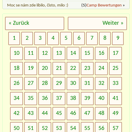
Moc se nám zde líbilo, čisto, milo :)
(5)
Camp Bewertungen
»
« Zurück
Weiter »
1
2
3
4
5
6
7
8
9
10
11
12
13
14
15
16
17
18
19
20
21
22
23
24
25
26
27
28
29
30
31
32
33
34
35
36
37
38
39
40
41
42
43
44
45
46
47
48
49
50
51
52
53
54
55
56
57