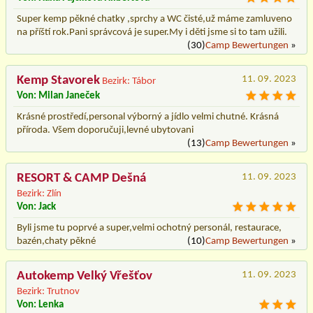
Super kemp pěkné chatky ,sprchy a WC čisté,už máme zamluveno
na příští rok.Pani správcová je super.My i děti jsme si to tam užili.
(30)
Camp Bewertungen
»
Kemp Stavorek
11. 09. 2023
Bezirk: Tábor
Von: Milan Janeček
Krásné prostředí,personal výborný a jídlo velmi chutné. Krásná
příroda. Všem doporučuji,levné ubytovani
(13)
Camp Bewertungen
»
RESORT & CAMP Dešná
11. 09. 2023
Bezirk: Zlín
Von: Jack
Byli jsme tu poprvé a super,velmi ochotný personál, restaurace,
bazén,chaty pěkné
(10)
Camp Bewertungen
»
Autokemp Velký Vřešťov
11. 09. 2023
Bezirk: Trutnov
Von: Lenka