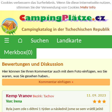
Cookies verbessern das Surferlebnis. Wenn Sie diese Internetseite nutzen,
stimmen Sie der Verwendung von Cookies
Mehr Info
☰
⌂
Suchen
Landkarte
Merkbox(
0
)
Bewertungen und Diskussion
Hier können Sie Ihren Kommentar auch mit dem Foto einfügen, wo Sie
waren, was Sie gesehen haben..
Kommentar einfügen
»
Kemp Vranov
11. 09. 2023
Bezirk: Tachov
Von: Irena
Byla jsem zde s dětmi 1 týden a následně jsme se sem vrátili ještě