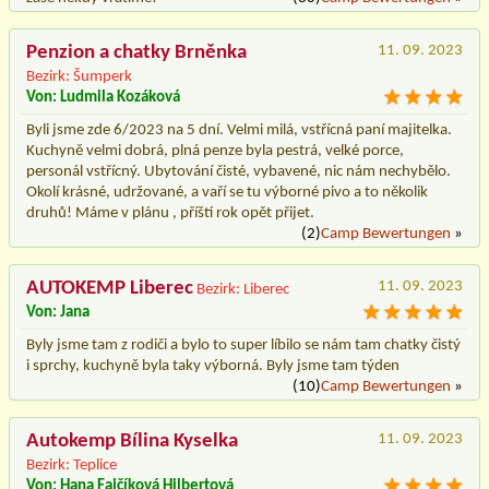
Penzion a chatky Brněnka
11. 09. 2023
Bezirk: Šumperk
Von: Ludmila Kozáková
Byli jsme zde 6/2023 na 5 dní. Velmi milá, vstřícná paní majitelka.
Kuchyně velmi dobrá, plná penze byla pestrá, velké porce,
personál vstřícný. Ubytování čisté, vybavené, nic nám nechybělo.
Okolí krásné, udržované, a vaří se tu výborné pivo a to několik
druhů! Máme v plánu , příští rok opět přijet.
(2)
Camp Bewertungen
»
AUTOKEMP Liberec
11. 09. 2023
Bezirk: Liberec
Von: Jana
Byly jsme tam z rodiči a bylo to super líbilo se nám tam chatky čistý
i sprchy, kuchyně byla taky výborná. Byly jsme tam týden
(10)
Camp Bewertungen
»
Autokemp Bílina Kyselka
11. 09. 2023
Bezirk: Teplice
Von: Hana Fajčíková Hilbertová