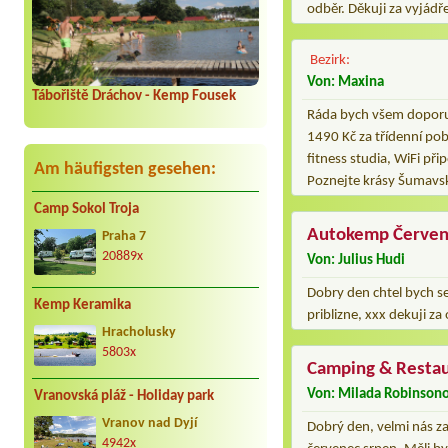
odběr. Děkuji za vyjádř
Bezirk:
Von: Maxina
Tábořiště Dráchov - Kemp Fousek
Ráda bych všem doporuč
1490 Kč za třídenní po
fitness studia, WiFi přip
Am häufigsten gesehen:
Poznejte krásy Šumavs
Camp Sokol Troja
Autokemp Červen
Praha 7
20889x
Von: Julius Hudi
Dobry den chtel bych se 
Kemp Keramika
priblizne, xxx dekuji z
Hracholusky
5803x
Camping & Resta
Von: Milada Robinson
Vranovská pláž - Holiday park
Vranov nad Dyjí
Dobrý den, velmi nás z
4942x