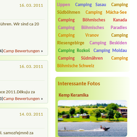
Termin ab 2026-08-20 |
Autokemp
Lippen
Camping Sasau
Camping
16. 03. 2011
Ždáň
Südböhmen
Camping Mácha-See
2 x 4L
Camping Böhmisches Kanada
Termin ab 2026-07-30 |
Kemp Olšovec
führen. Wir sind ca 20
Camping Böhmisches Paradies
1x místo pro dodávku s přípojkou na
elektřinu
Camping Vranov
Camping
Riesengebirge
Camping Beskiden
Termin ab 2026-07-31 |
Kemp Na
Břečkárně
Camping Rozkoš
Camping Moldau
4)
Camp Bewertungen
»
1 stan, dvě dospělé osoby1 místo na
stan, jedno kde; 1 parkovací místo (1
Camping Südmähren
Camping
auto)
Böhmische Schweiz
16. 03. 2011
Termin ab 2026-08-29 |
Camping
Amerika
Bungalow 2 Personen
Interessante Fotos
ence 2011.Děkuju za
Kemp Keramika
3)
Camp Bewertungen
»
14. 03. 2011
el. samozřejmně za