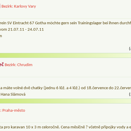
j
Bezirk: Karlovy Vary
erein SV Eintracht 67 Gotha möchte gern sein Trainingslager bei ihnen durch
t vom 21.07.11 - 24.07.11
en
(
eč
Bezirk: Chrudim
da máte volné dvě chatky (jednu 6 lůž. a 4 lůž.) od 18.července do 22.červ
 Hana Slámová
(
k: Praha-město
a pro karavan 10 x 3 m celoročně. Cena měsíčně ? včetně přípojky vody a 