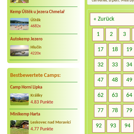
červenec srpen. Měli by
Kemp Úštěk u jezera Chmelař
« Zurück
Úštěk
4682x
1
2
3
Autokemp Jezero
Hlučín
17
18
19
4220x
32
33
34
Bestbewertete Camps:
47
48
49
Camp Horní Lipka
62
63
64
Králíky
4.83 Punkte
77
78
79
Minikemp Harta
Leskovec nad Moravicí
92
93
94
4.77 Punkte