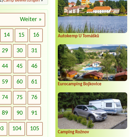
1)
Camp Bewertungen
»
Weiter »
14
15
16
Autokemp U Tomášků
29
30
31
44
45
46
59
60
61
Eurocamping Bojkovice
74
75
76
89
90
91
03
104
105
Camping Rožnov