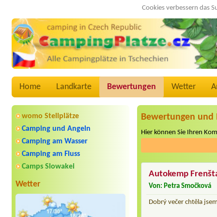
Cookies verbessern das S
Home
Landkarte
Bewertungen
Wetter
A
womo Stellplätze
Bewertungen und 
Camping und Angeln
Hier können Sie Ihren Ko
Camping am Wasser
Camping am Fluss
Camps Slowakei
Autokemp Frenšt
Wetter
Von: Petra Smočková
Dobrý večer chtěla jsem