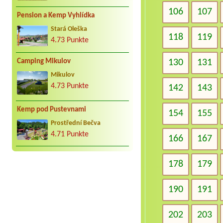
106
107
Pension a Kemp Vyhlídka
Stará Oleška
118
119
4.73 Punkte
130
131
Camping Mikulov
Mikulov
4.73 Punkte
142
143
Kemp pod Pustevnami
154
155
Prostřední Bečva
4.71 Punkte
166
167
178
179
190
191
202
203