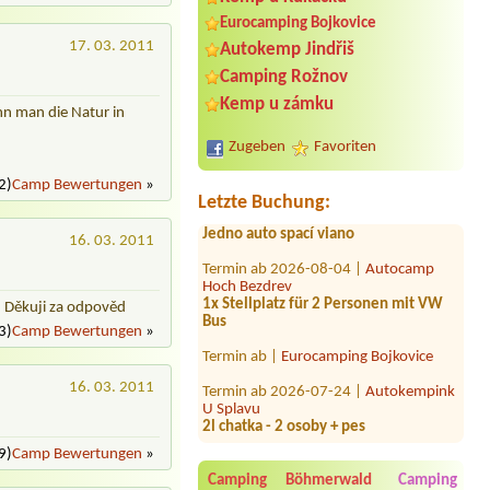
Eurocamping Bojkovice
17. 03. 2011
Autokemp Jindřiš
Camping Rožnov
Termin ab 2026-07-26 |
Stanové
Kemp u zámku
nn man die Natur in
tábořiště Petrův palouk
4 osoby
Zugeben
Favoriten
Termin ab 2026-07-30 |
Kemp a
2)
Camp Bewertungen
»
stánek u Padyho
Letzte Buchung:
Jedno auto spací viano
16. 03. 2011
Termin ab 2026-08-04 |
Autocamp
Hoch Bezdrev
1x Stellplatz für 2 Personen mit VW
Bus
nu Děkuji za odpověd
Termin ab |
Eurocamping Bojkovice
3)
Camp Bewertungen
»
Termin ab 2026-07-24 |
Autokempink
U Splavu
16. 03. 2011
2l chatka - 2 osoby + pes
Termin ab 2026-09-01 |
Kemp a
tábořiště U Mloka
9)
Camp Bewertungen
»
8x chatka
Camping Böhmerwald
Camping