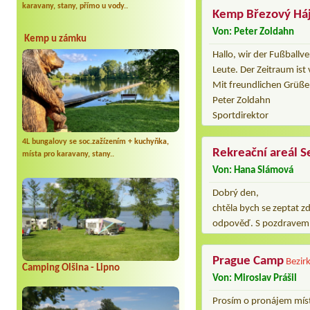
karavany, stany, přímo u vody..
Kemp Březový Há
Von: Peter Zoldahn
Kemp u zámku
Hallo, wir der Fußballv
Leute. Der Zeitraum is
Mit freundlichen Grüß
Peter Zoldahn
Sportdirektor
4L bungalovy se soc.zažízením + kuchyňka,
Rekreační areál S
místa pro karavany, stany..
Von: Hana Slámová
Dobrý den,
chtěla bych se zeptat z
odpověď. S pozdravem
Prague Camp
Bezir
Camping Olšina - Lipno
Von: Miroslav Prášil
Prosím o pronájem míst