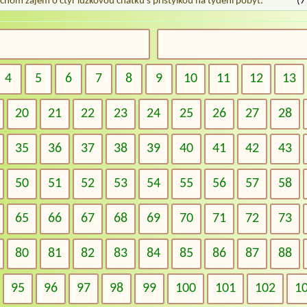
chom zájem o čtyř lůžkovou chatku s přistýlkou na týdení pobyt.
(7
4
5
6
7
8
9
10
11
12
13
20
21
22
23
24
25
26
27
28
35
36
37
38
39
40
41
42
43
50
51
52
53
54
55
56
57
58
65
66
67
68
69
70
71
72
73
80
81
82
83
84
85
86
87
88
95
96
97
98
99
100
101
102
1