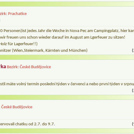
zirk: Prachatice
d
10 Personen)ist jedes Jahr die Woche in Nova Pec am Campingplatz, hier ka
 wir freuen uns schon wieder darauf im August am Lgerfeuer zu sitzen!
olz für Lagerfeuer!!)
chnitzer (Wien,Steiermark, Kärnten und München)
(
rka
Bezirk: České Budějovice
estli máte volný termín poslední týden v červenci a nebo první týden v srp
(
: České Budějovice
zervovali chatku od 2.7. do 9.7.
(