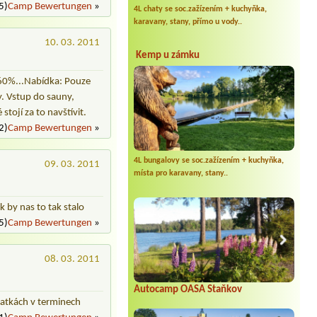
5)
Camp Bewertungen
»
4L chaty se soc.zažízením + kuchyňka,
karavany, stany, přímo u vody..
10. 03. 2011
Kemp u zámku
 60%...Nabídka: Pouze
. Vstup do sauny,
stojí za to navštívit.
2)
Camp Bewertungen
»
4L bungalovy se soc.zažízením + kuchyňka,
09. 03. 2011
místa pro karavany, stany..
k by nas to tak stalo
5)
Camp Bewertungen
»
08. 03. 2011
Autocamp OASA Staňkov
hatkách v terminech