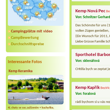
Kemp Nová Pec
Be
Von: Schnitzer Gerhar
Das Schönste für uns (
vollen Zügen genießen,
Campingplätze mit video
(Ein Wunsch für 2011, H
CampBewertung
Liebe Grüsse Familie S
Durchschnittspreise
Sporthotel Barbo
Von: sklenářová
Interessante Fotos
CHtěla bych se zeptat j
Kemp Keramika
Kemp Kapřík
Bezirk
Von: foralová
rádi bychom si u vás re
4L chaty se soc.zažízením + kuchyňka,