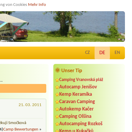
dung von Cookies
Mehr Info
DE
CZ
EN
🌞 Unser Tip
Camping Vranovská pláž
..
Autocamp Jenišov
Kemp Keramika
Caravan Camping
21. 03. 2011
Autokemp Kačer
Camping Olšina
Děkuji Smočková
Autocamping Rozkoš
4)
Camp Bewertungen
»
Kemp u Kukačků