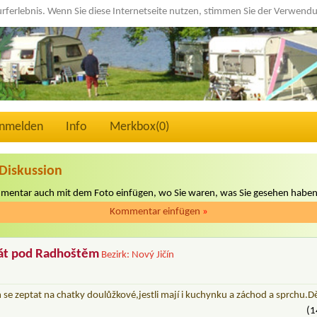
urferlebnis. Wenn Sie diese Internetseite nutzen, stimmen Sie der Verwen
nmelden
Info
Merkbox(
0
)
Diskussion
mmentar auch mit dem Foto einfügen, wo Sie waren, was Sie gesehen haben
Kommentar einfügen
»
át pod Radhoštěm
Bezirk: Nový Jičín
 se zeptat na chatky doulůžkové,jestli mají i kuchynku a záchod a sprchu.
(1