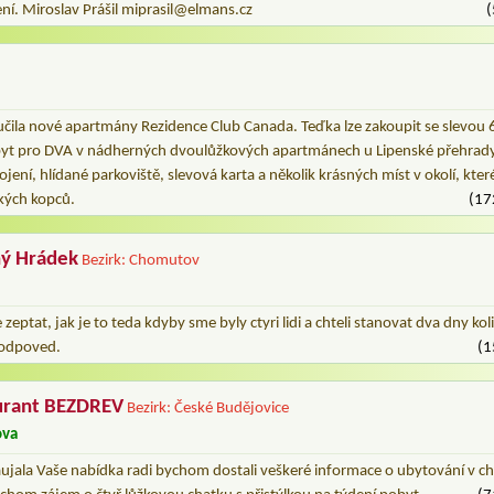
ení. Miroslav Prášil miprasil@elmans.cz
(
ila nové apartmány Rezidence Club Canada. Teďka lze zakoupit se slevou
byt pro DVA v nádherných dvoulůžkových apartmánech u Lipenské přehrady
ojení, hlídané parkoviště, slevová karta a několik krásných míst v okolí, které 
kých kopců.
(17
ý Hrádek
Bezirk: Chomutov
zeptat, jak je to teda kdyby sme byly ctyri lidi a chteli stanovat dva dny koli
a odpoved.
(1
urant BEZDREV
Bezirk: České Budějovice
ova
aujala Vaše nabídka radi bychom dostali veškeré informace o ubytování v c