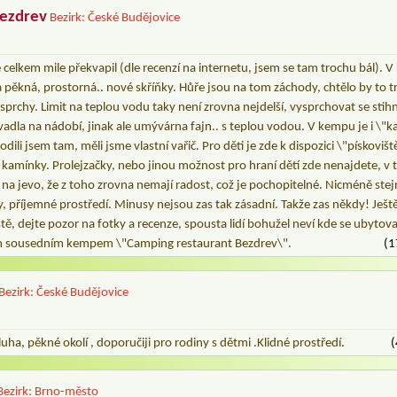
ezdrev
Bezirk: České Budějovice
elkem mile překvapil (dle recenzí na internetu, jsem se tam trochu bál). V
 pěkná, prostorná.. nové skříňky. Hůře jsou na tom záchody, chtělo by to t
sprchy. Limit na teplou vodu taky není zrovna nejdelší, vysprchovat se stihn
adla na nádobí, jinak ale umývárna fajn.. s teplou vodou. V kempu je i \"k
li jsem tam, měli jsme vlastní vařič. Pro děti je zde k dispozici \"pískovišt
 kamínky. Prolejzačky, nebo jinou možnost pro hraní dětí zde nenajdete, v
 na jevo, že z toho zrovna nemají radost, což je pochopitelné. Nicméně s
y, příjemné prostředí. Minusy nejsou zas tak zásadní. Takže zas někdy! Je
tě, dejte pozor na fotky a recenze, spousta lidí bohužel neví kde se ubytoval
m sousedním kempem \"Camping restaurant Bezdrev\".
(1
Bezirk: České Budějovice
ha, pěkné okolí , doporučiji pro rodiny s dětmi .Klidné prostředí.
(
Bezirk: Brno-město