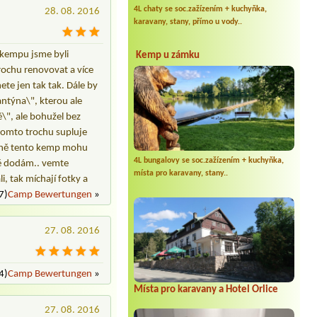
4L chaty se soc.zažízením + kuchyňka,
28. 08. 2016
karavany, stany, přímo u vody..
 kempu jsme byli
Kemp u zámku
rochu renovovat a více
ete jen tak tak. Dále by
antýna\", kterou ale
ě\", ale bohužel bez
 tomto trochu supluje
tejně tento kemp mohu
4L bungalovy se soc.zažízením + kuchyňka,
ště dodám.. vemte
místa pro karavany, stany..
i, tak míchají fotky a
7)
Camp Bewertungen
»
27. 08. 2016
4)
Camp Bewertungen
»
Místa pro karavany a Hotel Orlice
27. 08. 2016