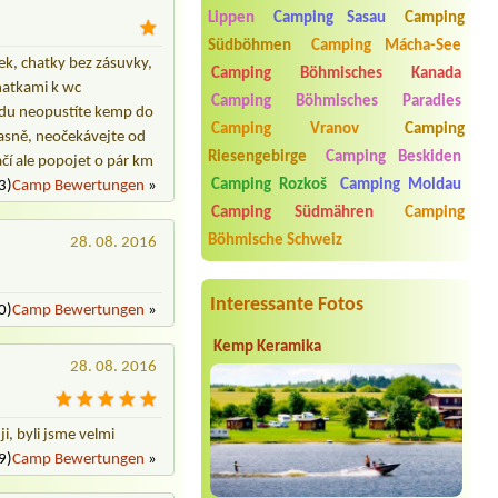
1 místo, el. přípojka 10A
Lippen
Camping Sasau
Camping
Termin ab 2026-08-09 |
Stellplatz
Südböhmen
Camping Mácha-See
Uhelna
ek, chatky bez zásuvky,
Camping Böhmisches Kanada
hatkami k wc
Termin ab 2026-08-03 |
Kemp Pod
Camping Böhmisches Paradies
Císařem
ezdu neopustíte kemp do
1x Zelt, 2 Personen + 2 Kinder
Camping Vranov
Camping
časně, neočekávejte od
Riesengebirge
Camping Beskiden
čí ale popojet o pár km
Termin ab 2026-07-24 |
Kemp
Domaslavice
Camping Rozkoš
Camping Moldau
3)
Camp Bewertungen
»
1chatka 2osoby
Camping Südmähren
Camping
Termin ab 2026-08-10 |
Kemp Pod
Böhmische Schweiz
28. 08. 2016
hrází
3 stany + 7 osob
Interessante Fotos
0)
Camp Bewertungen
»
Kemp Keramika
28. 08. 2016
, byli jsme velmi
9)
Camp Bewertungen
»