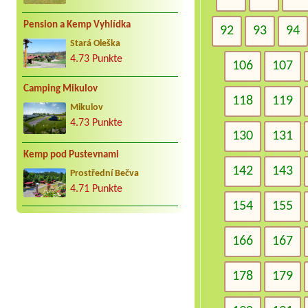
Pension a Kemp Vyhlídka
92
93
94
Stará Oleška
4.73 Punkte
106
107
Camping Mikulov
118
119
Mikulov
4.73 Punkte
130
131
Kemp pod Pustevnami
142
143
Prostřední Bečva
4.71 Punkte
154
155
166
167
178
179