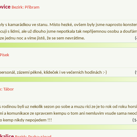
vice
Bezirk: Příbram
ly s kamarádkou ve stanu. Místo hezké, ovšem byly jsme naprosto konst
acuji s lidmi, ale už dlouho jsme nepotkala tak nepříjemnou osobu a douf
e jednu noc a víme jistě, že se sem nevrátíme.
(
 Písek
ersonál, zázemí pěkné, klídeček i ve večerních hodinách :-)
(
k: Tábor
odinou byli uz nekolik sezon po sobe a muzu rici ze je to rok od roku horsi
mi a komunikace ze spravcem kempu o tom ani nemluvim vsude sama neoch
o kemp nikdy nepojedem !!!
(1
kalice