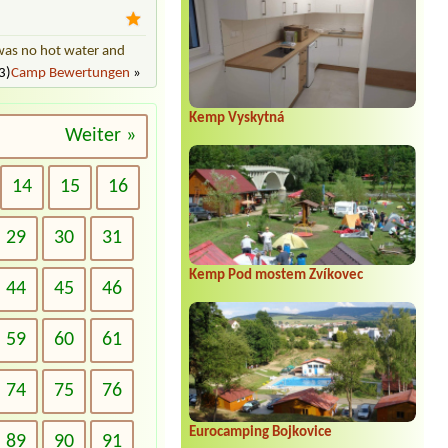
e was no hot water and
3)
Camp Bewertungen
»
Kemp Vyskytná
Weiter »
14
15
16
29
30
31
Kemp Pod mostem Zvíkovec
44
45
46
59
60
61
74
75
76
Eurocamping Bojkovice
89
90
91