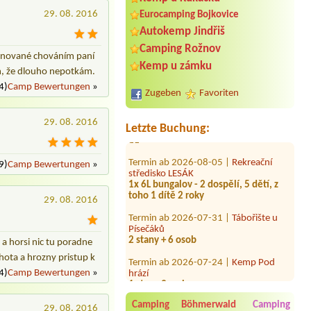
29. 08. 2016
Eurocamping Bojkovice
Autokemp Jindřiš
Camping Rožnov
ernované chováním paní
Termin ab 2026-08-07 |
Camping
Kemp u zámku
Praha Klánovice*****
ám, že dlouho nepotkám.
Wohnmobil PM-BM7069
4)
Camp Bewertungen
»
Zugeben
Favoriten
Termin ab 2026-07-31 |
Autocamp
Ostrov Malá Skála
29. 08. 2016
11
Letzte Buchung:
Termin ab 2026-08-05 |
Rekreační
středisko LESÁK
9)
Camp Bewertungen
»
1x 6L bungalov - 2 dospělí, 5 dětí, z
toho 1 dítě 2 roky
29. 08. 2016
Termin ab 2026-07-31 |
Tábořište u
Písečáků
2 stany + 6 osob
 a horsi nic tu poradne
Termin ab 2026-07-24 |
Kemp Pod
hrází
ota a hrozny pristup k
1 stan +3osoby
4)
Camp Bewertungen
»
Termin ab 2026-07-26 |
Koupaliště a
kemp Křtiny
Camping Böhmerwald
Camping
29. 08. 2016