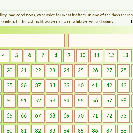
irty, bad conditions, expensive for what it offers. In one of the days ther
 english. In the last night we were stolen while we were sleeping.
(1
4
5
6
7
8
9
10
11
12
13
20
21
22
23
24
25
26
27
28
35
36
37
38
39
40
41
42
43
50
51
52
53
54
55
56
57
58
65
66
67
68
69
70
71
72
73
80
81
82
83
84
85
86
87
88