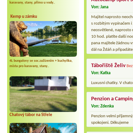
karavany, stany, přímo u vody..
Von: Jana
Kemp u zámku
Majitel naprosto neoch
s rozbitým vypínačem i
neosvětlené, naprosto 
10 hod. platíte další n
pana majitele žádnou vs
dál na Ždáň a připadáte si
4L bungalovy se soc.zažízením + kuchyňka,
Tábořiště Želiv
Bez
místa pro karavany, stany..
Von: Katka
Luxusní chatky. V chatc
Penzion a Campi
Von: Zdenka
Chatový tábor na Střele
Penzion velmi příjemný
spokojeni. Děkujeme