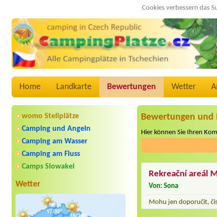
Cookies verbessern das S
Home
Landkarte
Bewertungen
Wetter
A
womo Stellplätze
Bewertungen und 
Camping und Angeln
Hier können Sie Ihren Ko
Camping am Wasser
Camping am Fluss
Camps Slowakei
Rekreační areál M
Wetter
Von: Sona
Mohu jen doporučit, čis