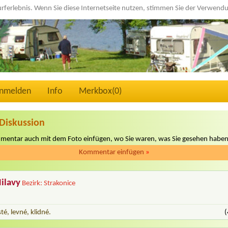
urferlebnis. Wenn Sie diese Internetseite nutzen, stimmen Sie der Verwen
nmelden
Info
Merkbox(
0
)
Diskussion
mmentar auch mit dem Foto einfügen, wo Sie waren, was Sie gesehen haben
Kommentar einfügen
»
ilavy
Bezirk: Strakonice
té, levné, klidné.
(