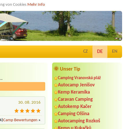
dung von Cookies
Mehr Info
DE
CZ
EN
🌞 Unser Tip
Camping Vranovská pláž
..
Autocamp Jenišov
Kemp Keramika
Caravan Camping
30. 08. 2016
Autokemp Kačer
Camping Olšina
4)
Camp Bewertungen
»
Autocamping Rozkoš
Kemp u Kukačků