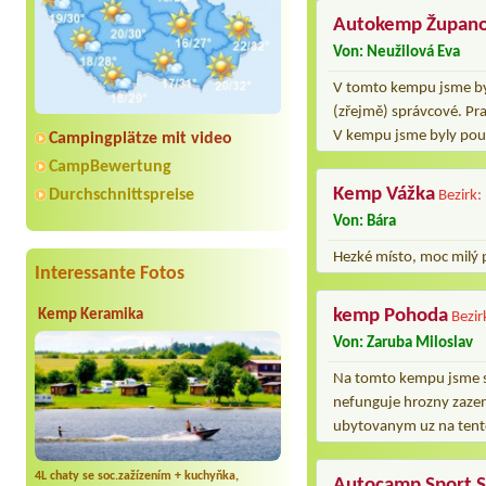
Autokemp Župano
Von: Neužilová Eva
V tomto kempu jsme by
(zřejmě) správcové. Pr
V kempu jsme byly pouz
Campingplätze mit video
CampBewertung
Kemp Vážka
Durchschnittspreise
Bezirk:
Von: Bára
Hezké místo, moc milý p
Interessante Fotos
kemp Pohoda
Kemp Keramika
Bezir
Von: Zaruba Miloslav
Na tomto kempu jsme s r
nefunguje hrozny zaze
ubytovanym uz na tent
4L chaty se soc.zažízením + kuchyňka,
Autocamp Sport S