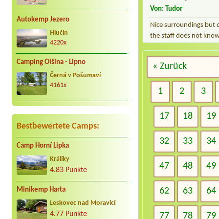
Von: Tudor
Autokemp Jezero
Nice surroundings but d
Hlučín
the staff does not know
4220x
Camping Olšina - Lipno
« Zurück
Černá v Pošumaví
4161x
1
2
3
17
18
19
Bestbewertete Camps:
32
33
34
Camp Horní Lipka
Králíky
47
48
49
4.83 Punkte
Minikemp Harta
62
63
64
Leskovec nad Moravicí
4.77 Punkte
77
78
79