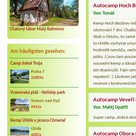
Autocamp Hoch B
Von: Tomáš
Kemp Hoch Bezdrev mě c
Chatový tábor Malý Ratmírov
ubytováni 7 dní. Chatka
dbát o čistotu, to samé 
to chtělo vychytat umyv
hodnotit nemůžu, nechodi
Am häufigsten gesehen:
písku :) jsou tam pouze
Camp Sokol Troja
sousedni kemp a dávají
jen doporučit. Fajn cen
Praha 7
repelent! :) Závěrem ješ
20889x
recenze s konkurenční
Vranovská pláž - Holiday park
Autocamp Veveří
Vranov nad Dyjí
4942x
Von: Matěj Opatřil
Super camp, dobrá obslu
Kemp Úštěk u jezera Chmelař
Úštěk
Autocamp Obora
4682x