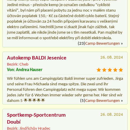
Jediné mínus - přestože kemp je označen cedulkou "cyklisté
vítáni", byl nám při placení pobytu za jednu noc v malém stanu
účtován poplatek 150,- Kč za částečné dobití cyklo baterií. Stejný
poplatek je účtován za 24 hodin připojení karavanu s veškerými
elektro zařízeními. Nechtěli jsme si zkazit jinak fajn zážitek, tak
jsme zaplatili, ale nikde jinde jsme se s tím nesetkali. Pan majitel by
se měl informovat o spotřebě elektřiny při dobití elektrokola.
(23)
Camp Bewertungen
»
Autokemp BALDI Jesenice
26. 08. 2024
Bezirk: Cheb
Von: Andrea Hauser
Wir fühlen uns am Campingplatz Baldi immer super zufrieden. Jirga
und seine Frau Michaela sind mega spitze. Die zwei und ihr
Personal führen den Campingplatz echt mega super. Wir kommen
jedes Jahr für 6 Wochen immer wieder sehr gerne her. Hier sind wir
dahom 5 🌟🌟🌟🌟🌟
(5)
Camp Bewertungen
»
Sportkemp-Sportcentrum
26. 08. 2024
Doubí
Bezirk: Jindřichův Hradec