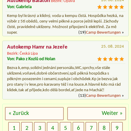
Autokemp Balaton
26. 08. 2024
Bezirk: Opava
Von: Gabriela
Kemp byl krásný a klidný, voda u kempu čistá. Hospůdka hezká, na
výběr z 5ti obědů, ceny velmi pěkné a porce ještě lepší. Záchody
čisté, pravidelně uklízeny. Možnost připojení k elektřině. Za mě
super.
(19)
Camp Bewertungen
»
Autokemp Hamr na Jezeře
25. 08. 2024
Bezirk: Česká Lípa
Von: Pako z Kozlů od Holan
Bezva k,emp,solidní jednání personálu,WC,sprchy,vše stále
uklizené,voňavé,dobré občerstvení,spíš pěkná hospůdka s
pěkným posezením i cenami,supluje i obchůdek.Kp je bezva jak
pro stany i v lese,pro karavany též i na louce.A hlavně kdo má rád
klídek,tak ať přijede,kdo dělá bordel,ať jede na Macháč!
(13)
Camp Bewertungen
»
« Zurück
Weiter »
1
2
3
4
5
6
7
8
9