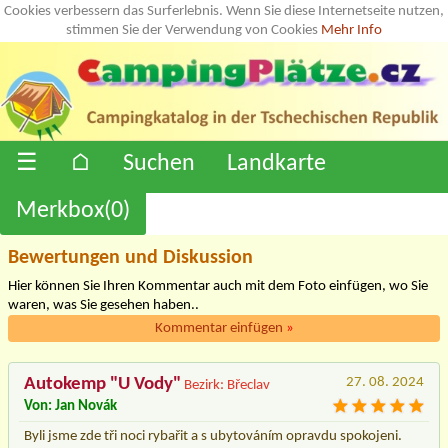
Cookies verbessern das Surferlebnis. Wenn Sie diese Internetseite nutzen,
stimmen Sie der Verwendung von Cookies
Mehr Info
☰
⌂
Suchen
Landkarte
Merkbox(
0
)
Bewertungen und Diskussion
Hier können Sie Ihren Kommentar auch mit dem Foto einfügen, wo Sie
waren, was Sie gesehen haben..
Kommentar einfügen
»
Autokemp "U Vody"
27. 08. 2024
Bezirk: Břeclav
Von: Jan Novák
Byli jsme zde tři noci rybařit a s ubytováním opravdu spokojeni.