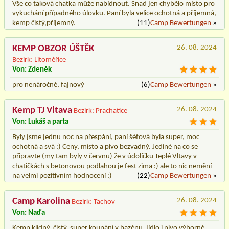
Vše co taková chatka může nabídnout. Snad jen chybělo místo pro
vykuchání případného úlovku. Paní byla velice ochotná a příjemná,
kemp čistý,příjemný.
(11)
Camp Bewertungen
»
KEMP OBZOR ÚŠTĚK
26. 08. 2024
Bezirk: Litoměřice
Von: Zdeněk
pro nenáročné, fajnový
(6)
Camp Bewertungen
»
Kemp TJ Vltava
26. 08. 2024
Bezirk: Prachatice
Von: Lukáš a parta
Byly jsme jednu noc na přespání, paní šéfová byla super, moc
ochotná a svá :) Ceny, místo a pivo bezvadný. Jediné na co se
připravte (my tam byly v červnu) že v údolíčku Teplé Vltavy v
chatičkách s betonovou podlahou je fest zima :) ale to nic nemění
na velmi pozitivním hodnocení :)
(22)
Camp Bewertungen
»
Camp Karolina
26. 08. 2024
Bezirk: Tachov
Von: Naďa
Kemp klidný, čistý, super koupání v bazénu, jídlo i pivo výborné.