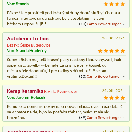
Von: Standa
Pěkné čisté prostředí pod krásnými duby,dobré služby i čistota a
famózní rautové snídaně,které byly absolutním hzlatým
hřebem.Doporučuji!!!
(10)
Camp Bewertungen
»
Autokemp Třeboň
26. 08. 2024
Bezirk: České Budějovice
Von: Standa Hradečný
Super přístup majitelů,krásné placy na stany i karavany,wc i jinak
super čistota,velký výběr jídel za příznivé ceny,kousek od
města.Vřele doporučuji i pro radiny s dětmi.Určitě se tam
vrátíme.Děkuji!!!
(10)
Camp Bewertungen
»
Kemp Keramika
26. 08. 2024
Bezirk: Plzeň-sever
Von: Jaromír Holeček
Kemp je to poměrně pěkný na cenovou relaci... ovšem pár detailů
se v chatce najde, bylo by potřeba třeba vymalovat ale nic
hrozného.
(89)
Camp Bewertungen
»