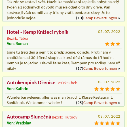
Tak zde se zastavil svět. Navíc, kamarádka si zaplatila pobyt na celý
týden a z rodinných důvodů musela odjet o tři dny dříve. Pan
správce jí však odmítl za ty tři dny vrátit peníze se slovy, že to
jednoduše nejde.
(10)
Camp Bewertungen
»
Hotel - Kemp Knížecí rybník
05. 07. 2022
Bezirk: Tábor
Von: Roman
Jsme tu třetí den a nemít to předplacené, odjedu. Proti nám v
chatičkách asi 30ti člená skupina, která dělá rámus do tří hodin.
Kempu je to jedno. Hlavně že se kasají kempem pro rodiny. Sem už
nikdy
(17)
Camp Bewertungen
»
Autokempink Dřenice
03. 07. 2022
Bezirk: Cheb
Von: Kathrin
Wunderbar gelegen, alles was man braucht. Klasse Restaurant.
Sanitär ok. Wir kommen wieder !
(25)
Camp Bewertungen
»
Autocamp Slunečná
03. 07. 2022
Bezirk: Trutnov
Von: Vratislav