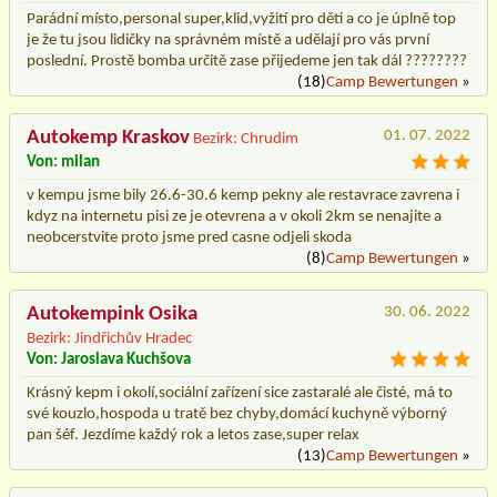
Parádní místo,personal super,klid,vyžití pro děti a co je úplně top
je že tu jsou lidičky na správném místě a udělají pro vás první
poslední. Prostě bomba určitě zase přijedeme jen tak dál ????????
(18)
Camp Bewertungen
»
Autokemp Kraskov
01. 07. 2022
Bezirk: Chrudim
Von: milan
v kempu jsme bily 26.6-30.6 kemp pekny ale restavrace zavrena i
kdyz na internetu pisi ze je otevrena a v okoli 2km se nenajite a
neobcerstvite proto jsme pred casne odjeli skoda
(8)
Camp Bewertungen
»
Autokempink Osika
30. 06. 2022
Bezirk: Jindřichův Hradec
Von: Jaroslava Kuchšova
Krásný kepm i okolí,sociální zařízení sice zastaralé ale čisté, má to
své kouzlo,hospoda u tratě bez chyby,domácí kuchyně výborný
pan šéf. Jezdíme každý rok a letos zase,super relax
(13)
Camp Bewertungen
»