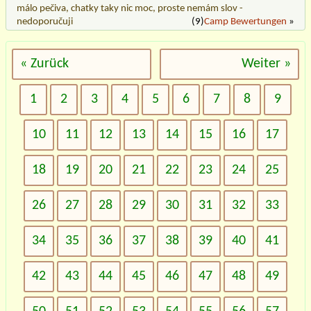
málo pečiva, chatky taky nic moc, proste nemám slov -
nedoporučuji
(9)
Camp Bewertungen
»
« Zurück
Weiter »
1
2
3
4
5
6
7
8
9
10
11
12
13
14
15
16
17
18
19
20
21
22
23
24
25
26
27
28
29
30
31
32
33
34
35
36
37
38
39
40
41
42
43
44
45
46
47
48
49