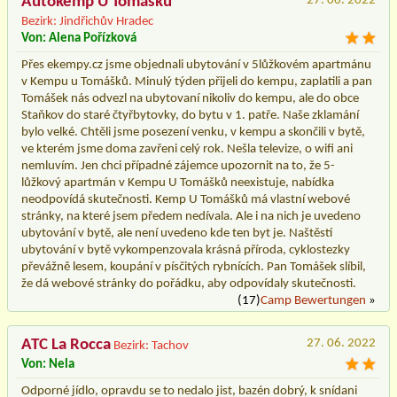
Autokemp U Tomášků
27. 06. 2022
Bezirk: Jindřichův Hradec
Von: Alena Pořízková
Přes ekempy.cz jsme objednali ubytování v 5lůžkovém apartmánu
v Kempu u Tomášků. Minulý týden přijeli do kempu, zaplatili a pan
Tomášek nás odvezl na ubytovaní nikoliv do kempu, ale do obce
Staňkov do staré čtyřbytovky, do bytu v 1. patře. Naše zklamání
bylo velké. Chtěli jsme posezení venku, v kempu a skončili v bytě,
ve kterém jsme doma zavřeni celý rok. Nešla televize, o wifi ani
nemluvím. Jen chci případné zájemce upozornit na to, že 5-
lůžkový apartmán v Kempu U Tomášků neexistuje, nabídka
neodpovídá skutečnosti. Kemp U Tomášků má vlastní webové
stránky, na které jsem předem nedívala. Ale i na nich je uvedeno
ubytování v bytě, ale není uvedeno kde ten byt je. Naštěstí
ubytování v bytě vykompenzovala krásná příroda, cyklostezky
převážně lesem, koupání v písčitých rybnících. Pan Tomášek slíbil,
že dá webové stránky do pořádku, aby odpovídaly skutečnosti.
(17)
Camp Bewertungen
»
ATC La Rocca
27. 06. 2022
Bezirk: Tachov
Von: Nela
Odporné jídlo, opravdu se to nedalo jist, bazén dobrý, k snídani