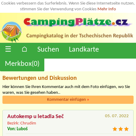
Cookies verbessern das Surferlebnis. Wenn Sie diese Internetseite nutzen,
stimmen Sie der Verwendung von Cookies
Mehr Info
☰
⌂
Suchen
Landkarte
Merkbox(
0
)
Bewertungen und Diskussion
Hier können Sie Ihren Kommentar auch mit dem Foto einfügen, wo Sie
waren, was Sie gesehen haben..
Kommentar einfügen
»
Autokemp u letadla Seč
05. 07. 2022
Bezirk: Chrudim
Von: Luboš