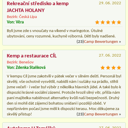
Rekreační středisko a kemp
29. 06. 2022
JACHTA HOLANY
Bezirk: Česká Lípa
Von: Věra
Byli jsme zde s vnoučaty na víkend v maringotce. Útulné
ubytování, ceny rozumné, kuchyně výborná. Děti byly nadšené.
(23)
Camp Bewertungen
»
Kemp a restaurace CÍL
27. 06. 2022
Bezirk: Benešov
Von: Zdenka Staňková
V kempu Cíl jsme zakotvili v pátek večer v silném dešti. Personál byl
skvělý, vše ochotně vysvětlil, nabídli nám i sušáky na prádlo, stihli
jsme večeři - i večer byl výběr z několika hlavních jídel. A také bylo k
dispozici krásné sociální zázemí. Protože hrozil silný vítr, přišla nám
paní majitelka nabídnout alternativy kvůli naší bezpečnosti. Druhý
den si mohli dát zájemci bohatou snídani i později oběd. V
nepříznivém počasí jsme měli k dispozici terasu. Moc děkujeme za
skvělý přístup!
(23)
Camp Bewertungen
»