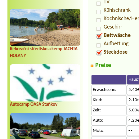
TV
Kühlschrank
Kochnische/He
Geschirr
Bettwäsche
Aufbettung
Rekreační středisko a kemp JACHTA
Steckdose
HOLANY
Preise
Haupt
Erwachsene:
5.40€
Kind:
2.10€
Autocamp OASA Staňkov
Zelt:
5.00€
Auto:
4.20€
Moto:
- -