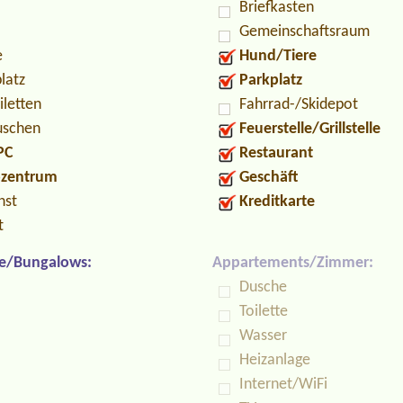
Briefkasten
Gemeinschaftsraum
e
Hund/Tiere
latz
Parkplatz
iletten
Fahrrad-/Skidepot
uschen
Feuerstelle/Grillstelle
PC
Restaurant
ozentrum
Geschäft
nst
Kreditkarte
t
e/Bungalows:
Appartements/Zimmer:
Dusche
Toilette
Wasser
Heizanlage
Internet/WiFi