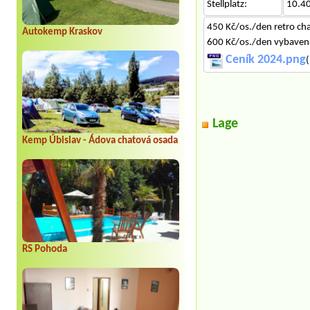
Stellplatz:
10.4
450 Kč/os./den retro ch
Autokemp Kraskov
600 Kč/os./den vybaven
Ceník 2024.png
(
Lage
Kemp Úbislav - Ádova chatová osada
RS Pohoda