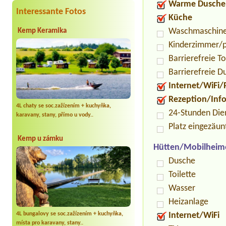
Warme Dusche
Interessante Fotos
Küche
Waschmaschin
Kemp Keramika
Kinderzimmer/p
Barrierefreie To
Barrierefreie D
Internet/WiFi/
Rezeption/Inf
4L chaty se soc.zažízením + kuchyňka,
24-Stunden Die
karavany, stany, přímo u vody..
Platz eingezäun
Kemp u zámku
Hütten/Mobilheim
Dusche
Toilette
Wasser
Heizanlage
4L bungalovy se soc.zažízením + kuchyňka,
Internet/WiFi
místa pro karavany, stany..