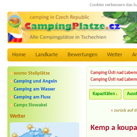
Cookies verbessern das S
Home
Landkarte
Bewertungen
Wetter
A
Camping Ústí nad Labem
womo Stellplätze
Camping Ústí nad Labem
Camping und Angeln
Camping am Wasser
Kapazitäten
Auss
Camping am Fluss
Camps Slowakei
«
zurück auf d
Wetter
Kemp a koupal