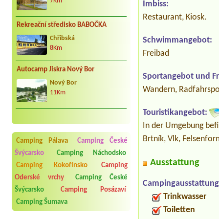
7Km
Imbiss:
Restaurant, Kiosk.
Rekreační středisko BABOČKA
Chřibská
Schwimmangebot:
8Km
Freibad
Autocamp Jiskra Nový Bor
Sportangebot und Fre
Nový Bor
Wandern, Radfahrspo
11Km
Touristikangebot:
In der Umgebung befin
Brtník, Vlk, Felsenf
Camping Pálava
Camping České
Švýcarsko
Camping Náchodsko
Ausstattung
Camping Kokořínsko
Camping
Oderské vrchy
Camping České
Campingausstattung
Švýcarsko
Camping Posázaví
Trinkwasser
Camping Šumava
Toiletten