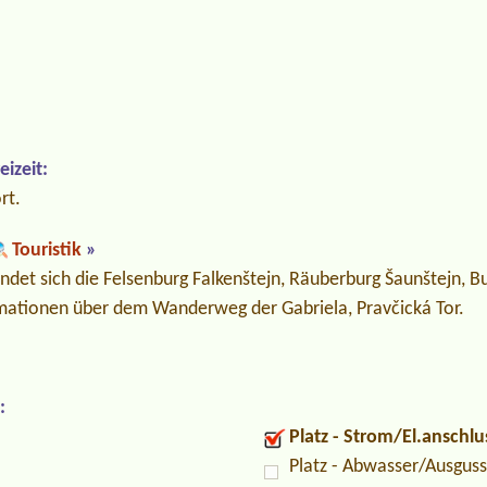
izeit:
rt.
Touristik
»
det sich die Felsenburg Falkenštejn, Räuberburg Šaunštejn, Bur
ormationen über dem Wanderweg der Gabriela, Pravčická Tor.
:
Platz - Strom/El.anschlu
Platz - Abwasser/Ausguss