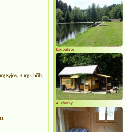
koupaliště
g Kyjov, Burg Chřib,
4L chatky
ss