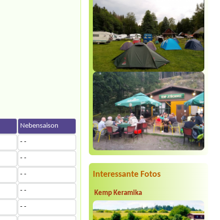
n
Nebensaison
- -
- -
Interessante Fotos
- -
- -
Kemp Keramika
- -