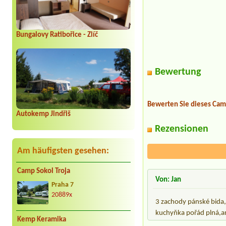
Bungalovy Ratibořice - Zlíč
Bewertung
Bewerten Sie dieses Cam
Autokemp Jindřiš
Rezensionen
Am häufigsten gesehen:
Camp Sokol Troja
Von: Jan
Praha 7
20889x
3 zachody pánské bida, 
kuchyňka pořád plná,a
Kemp Keramika