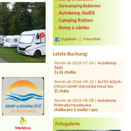
Eurocamping Bojkovice
Autokemp Jindřiš
Termin ab 2026-08-19 |
Tábořiště
Camping Rožnov
Soumarský Most
1chata pro 3 osoby
Kemp u zámku
Termin ab 2026-08-07 |
Rekreační
Zugeben
Favoriten
areál Kristýna
5L CHATKA PRO 6OSOB
Letzte Buchung:
Termin ab 2026-07-24 |
Autokemp
Ždáň
1x 6L chatka
Termin ab 2026-08-10 |
AUTO-AQUA-
CYCLO CAMP Ostrožská Nová Ves
2L chata
Termin ab 2026-08-08 |
Autokemp
Přehrada Mostkovice
chatka pro 2 osoby + pes
Termin ab 2026-07-24 |
Autocamp
Osek
Hütte 2 Personen 2 hunde
Fotogalerie
Merkbox
Termin ab 2026-07-20 |
Camp Villa