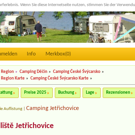
urferlebnis. Wenn Sie diese Internetseite nutzen, stimmen Sie der Verwen
nmelden
Info
Merkbox(
0
)
 Region
»
Camping Děčín
»
Camping České Švýcarsko
»
 Region Karte
»
Camping České Švýcarsko Karte
»
tattung
Preise 2025
Buchung
Lage
Rezensionen
Camping Jetřichovice
ie Auflistung
|
iště Jetřichovice