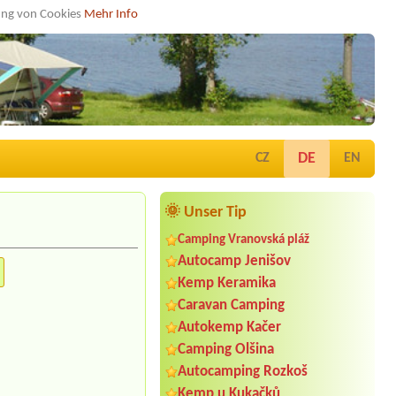
dung von Cookies
Mehr Info
DE
CZ
EN
🌞 Unser Tip
Camping Vranovská pláž
Autocamp Jenišov
Kemp Keramika
Caravan Camping
Autokemp Kačer
Camping Olšina
Autocamping Rozkoš
Kemp u Kukačků