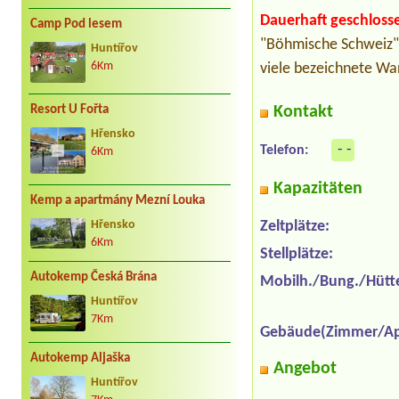
Dauerhaft geschloss
Camp Pod lesem
"Böhmische Schweiz". 
Huntířov
6Km
viele bezeichnete Wan
Resort U Fořta
Kontakt
Hřensko
- -
Telefon:
6Km
Kapazitäten
Kemp a apartmány Mezní Louka
Zeltplätze:
Hřensko
6Km
Stellplätze:
Autokemp Česká Brána
Mobilh./Bung./Hütt
Huntířov
7Km
Gebäude(Zimmer/Ap
Autokemp Aljaška
Angebot
Huntířov