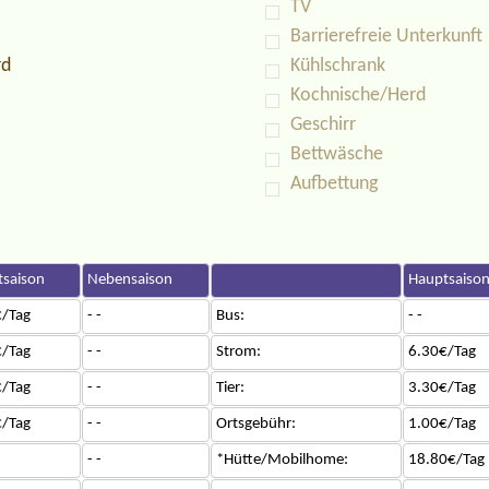
TV
Barrierefreie Unterkunft
rd
Kühlschrank
Kochnische/Herd
Geschirr
Bettwäsche
Aufbettung
saison
Nebensaison
Hauptsaiso
/Tag
- -
Bus:
- -
/Tag
- -
Strom:
6.30€/Tag
/Tag
- -
Tier:
3.30€/Tag
/Tag
- -
Ortsgebühr:
1.00€/Tag
- -
*Hütte/Mobilhome:
18.80€/Tag