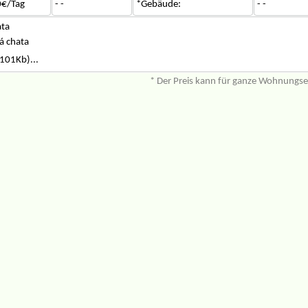
0€/Tag
- -
*Gebäude:
- -
ata
á chata
101Kb)...
* Der Preis kann für ganze Wohnungs