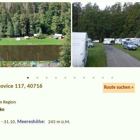
chovice 117, 40716
Route suchen »
m Region
sko
Meereshöhe:
 - 31.10.
245 m ü.M.