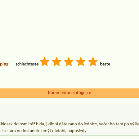
ping:
schlechteste
beste
Kommentar einfügen
»
kiosek do osmi též bida, jidlo si dáte rano do lednice, večer ho tam po výš
ni se tam nedostanete umýt nádobí, naposledy.