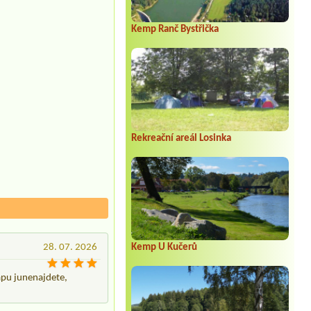
Kemp Ranč Bystřička
Rekreační areál Losinka
Kemp U Kučerů
28. 07. 2026
lapu junenajdete,