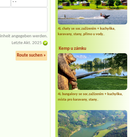
- -
4L chaty se soc.zažízením + kuchyňka,
karavany, stany, přímo u vody..
einheit angegeben werden.
Letzte Akt. 2025
Kemp u zámku
Route suchen »
4L bungalovy se soc.zažízením + kuchyňka,
místa pro karavany, stany..