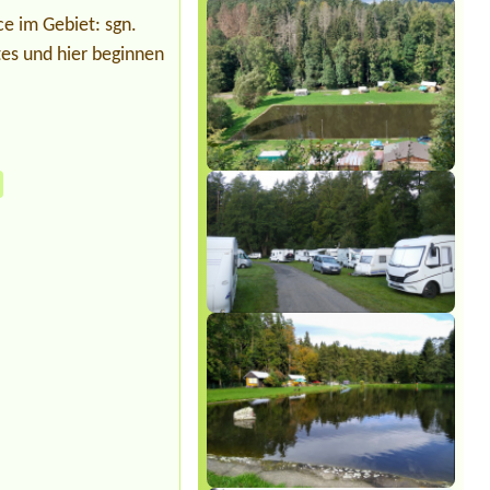
Bohemia
e im Gebiet: sgn.
1x Zelt, 1x Motorrad, 1 Person
tes und hier beginnen
Termin ab 2026-08-12 |
Autocamping
Rozkoš
2 osoby, 1 chatka
Termin ab 2026-08-11 |
Autokemp
Bučnice
13
Termin ab 2026-08-12 |
Marina
Glamping Nová Živohošť
Stan safary