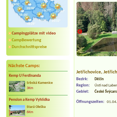
Campingplätze mit video
CampBewertung
Durchschnittspreise
Nächste Camps:
Jetřichovice
, Jetři
Kemp U Ferdinanda
Bezirk:
Děčín
Srbská Kamenice
Region:
Ústí nad Labe
3Km
Gebiet:
České Švýcar
Pension a Kemp Vyhlídka
Öffnungszeiten:
01.04.
Stará Oleška
6Km