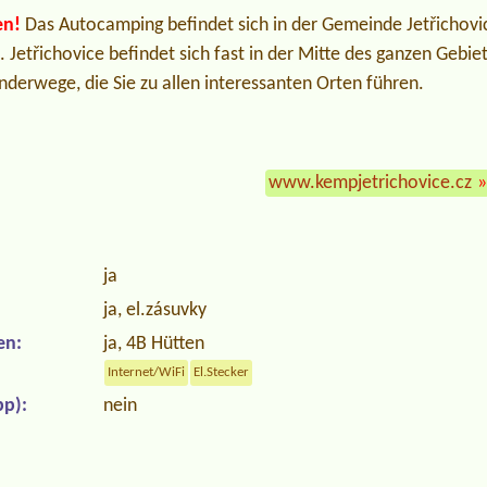
en!
Das Autocamping befindet sich in der Gemeinde Jetřichovic
Jetřichovice befindet sich fast in der Mitte des ganzen Gebie
derwege, die Sie zu allen interessanten Orten führen.
www.kempjetrichovice.cz
»
ja
ja, el.zásuvky
en:
ja, 4B Hütten
Internet/WiFi
El.Stecker
p):
nein