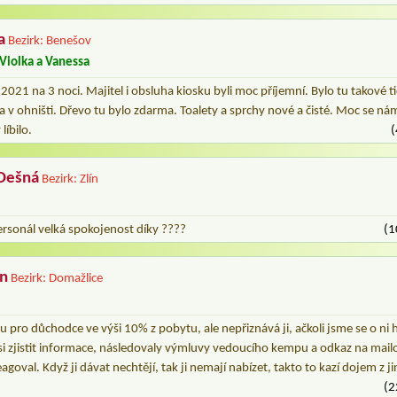
a
Bezirk: Benešov
Violka a Vanessa
 2021 na 3 noci. Majitel i obsluha kiosku byli moc příjemní. Bylo tu takové t
va v ohništi. Dřevo tu bylo zdarma. Toalety a sprchy nové a čisté. Moc se 
líbilo.
(
Dešná
Bezirk: Zlín
ersonál velká spokojenost díky ????
(1
n
Bezirk: Domažlice
pro důchodce ve výši 10% z pobytu, ale nepřiznává ji, ačkoli jsme se o ni hl
 si zjistit informace, následovaly výmluvy vedoucího kempu a odkaz na mai
eagoval. Když ji dávat nechtějí, tak ji nemají nabízet, takto to kazí dojem 
(2