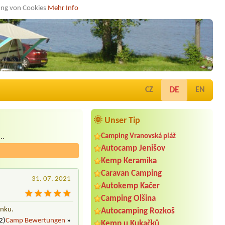
dung von Cookies
Mehr Info
DE
CZ
EN
🌞 Unser Tip
Camping Vranovská pláž
..
Autocamp Jenišov
Kemp Keramika
Caravan Camping
31. 07. 2021
Autokemp Kačer
Camping Olšina
inku.
Autocamping Rozkoš
2)
Camp Bewertungen
»
Kemp u Kukačků