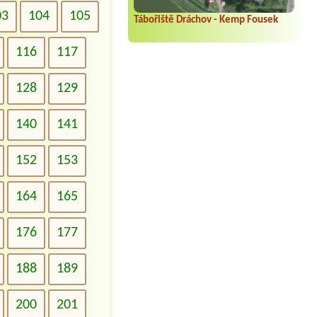
03
104
105
Tábořiště Dráchov - Kemp Fousek
116
117
128
129
140
141
152
153
164
165
176
177
188
189
200
201