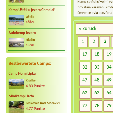
Kemp splňující velmi vy
pro stan/karavan. Prof
Kemp Úštěk u jezera Chmelař
července byla otevřena
Úštěk
4682x
« Zurück
Autokemp Jezero
Hlučín
1
2
3
4220x
17
18
19
Bestbewertete Camps:
32
33
34
Camp Horní Lipka
47
48
49
Králíky
4.83 Punkte
62
63
64
Minikemp Harta
Leskovec nad Moravicí
77
78
79
4.77 Punkte