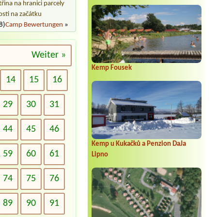
řina na hranici parcely
sti na začátku
8)
Camp Bewertungen
»
Weiter »
Kemp Fousek
14
15
16
29
30
31
44
45
46
Kemp u Kukačků a Penzion DaJa
59
60
61
Lipno
74
75
76
89
90
91