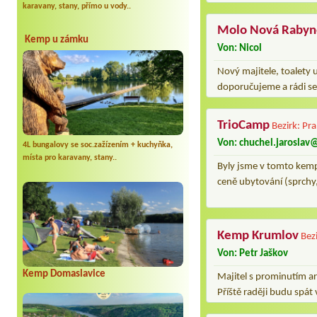
karavany, stany, přímo u vody..
Molo Nová Rabyn
Kemp u zámku
Von: Nicol
Nový majitele, toalety u
doporučujeme a rádi se
TrioCamp
Bezirk: Pr
Von: chuchel.jaroslav@
4L bungalovy se soc.zažízením + kuchyňka,
místa pro karavany, stany..
Byly jsme v tomto kemp
ceně ubytování (sprchy,
Kemp Krumlov
Bez
Von: Petr Jaškov
Kemp Domaslavice
Majitel s prominutím ar
Příště raději budu spá