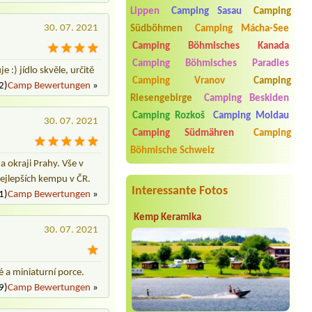
Termin ab 2026-08-10 |
Camping
Lippen
Camping Sasau
Camping
Olšina - Lipno
4L chatka
30. 07. 2021
Südböhmen
Camping Mácha-See
Camping Böhmisches Kanada
Termin ab 2026-07-24 |
Kemp Ahoj
Misto u vody,karavan,2
Camping Böhmisches Paradies
osoby,el.pripojka
 :) jídlo skvěle, určitě
Camping Vranov
Camping
2)
Camp Bewertungen
»
Termin ab |
Riesengebirge
Camping Beskiden
Termin ab 2026-08-04 |
Kemp Ostrá
Camping Rozkoš
Camping Moldau
30. 07. 2021
1 místo pro karavan a auto, dve
Camping Südmähren
Camping
dospělé osoby a jedno dite
Böhmische Schweiz
 okraji Prahy. Vše v
nejlepších kempu v ČR.
Interessante Fotos
1)
Camp Bewertungen
»
Kemp Keramika
30. 07. 2021
é a miniaturní porce.
9)
Camp Bewertungen
»