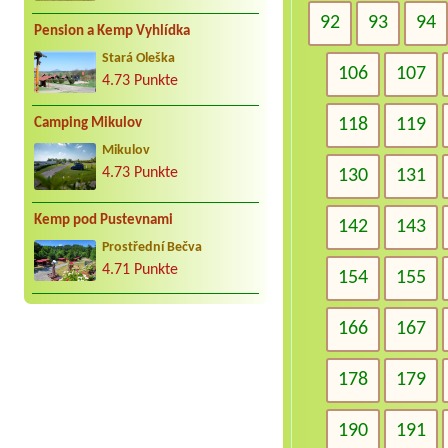
92
93
94
Pension a Kemp Vyhlídka
Stará Oleška
106
107
4.73 Punkte
118
119
Camping Mikulov
Mikulov
4.73 Punkte
130
131
Kemp pod Pustevnami
142
143
Prostřední Bečva
4.71 Punkte
154
155
166
167
178
179
190
191