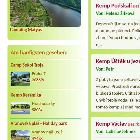
Kemp Podskalí
Bez
Von: Helena Žitková
Doporučuji max. na jed
Camping Matyáš
dlouho po půlnoci. Poli
ztlumí řvoucí hudbu v j
nic.
Am häufigsten gesehen:
Kemp Úštěk u jez
Camp Sokol Troja
Von: Petr
Praha 7
Z pobytu jsme celkově v
20889x
výbava. Prostředí v areá
blízkosti toalet. Cítit 
Kemp Keramika
Chybí teplá voda. Ta j
Hracholusky
tomto kempu (snad mož
5803x
Kemp Václav
Vranovská pláž - Holiday park
Bezirk
Von: Ladislav Jelínek
Vranov nad Dyjí
4942x