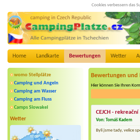
Cookies verbessern das S
Home
Landkarte
Bewertungen
Wetter
A
womo Stellplätze
Bewertungen und 
Camping und Angeln
Hier können Sie Ihren Ko
Camping am Wasser
Camping am Fluss
Camps Slowakei
CEJCH - rekreační 
Wetter
Von: Tomáš Kadem
Byli jsme tady, velice s