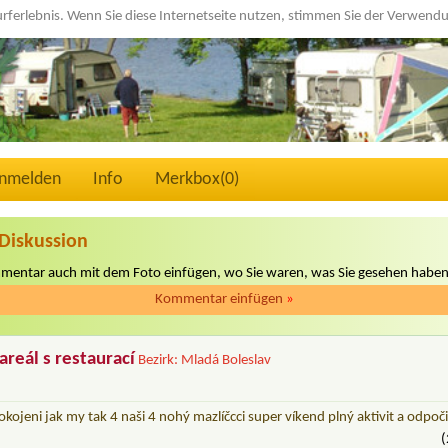
urferlebnis. Wenn Sie diese Internetseite nutzen, stimmen Sie der Verwen
nmelden
Info
Merkbox(
0
)
Diskussion
mmentar auch mit dem Foto einfügen, wo Sie waren, was Sie gesehen haben
Kommentar einfügen
»
areál s restaurací
Bezirk: Mladá Boleslav
pokojeni jak my tak 4 naši 4 nohý mazlíčcci super víkend plný aktivit a odpoč
(