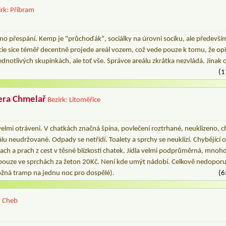
irk: Příbram
no přespání. Kemp je "průchoďák", sociálky na úrovni socíku, ale předevší
cie sice téměř decentně projede areál vozem, což vede pouze k tomu, že opil
ednotlivých skupinkách, ale toť vše. Správce areálu zkrátka nezvládá. Jinak 
(1
era Chmelař
Bezirk: Litoměřice
elmi otráveni. V chatkách značná špína, povlečení roztrhané, neuklizeno, 
lu neudržované. Odpady se netřídí. Toalety a sprchy se neuklízí. Chybějící os
zápach a prach z cest v těsné blízkosti chatek. Jídla velmi podprůměrná, mnoh
e pouze ve sprchách za žeton 20Kč. Není kde umýt nádobí. Celkově nedopor
ná tramp na jednu noc pro dospělé).
(6
: Cheb