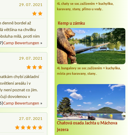
4L chaty se soc.zažízením + kuchyňka,
29. 07. 2021
karavany, stany, přímo u vody..
m denně bordel až
Kemp u zámku
á většina na chvilku
obsluha milá, proti nim
7)
Camp Bewertungen
»
29. 07. 2021
4L bungalovy se soc.zažízením + kuchyňka,
místa pro karavany, stany..
chatkám chybí základní
větlení areálu i v
dy není poznat co jím.
učuji dovolenou v
5)
Camp Bewertungen
»
27. 07. 2021
Chatová osada Jachta u Máchova
jezera