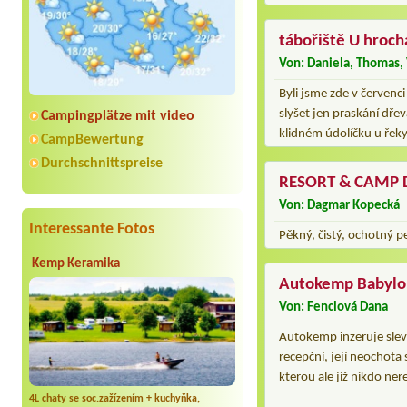
tábořiště U hroch
Von: Daniela, Thomas, 
Byli jsme zde v červenci
slyšet jen praskání dře
Campingplätze mit video
klidném údolíčku u řeky 
CampBewertung
Durchschnittspreise
RESORT & CAMP 
Von: Dagmar Kopecká
Interessante Fotos
Pěkný, čistý, ochotný p
Kemp Keramika
Autokemp Babylo
Von: Fenclová Dana
Autokemp inzeruje slevu 
recepční, její neochota
kterou ale již nikdo ner
4L chaty se soc.zažízením + kuchyňka,