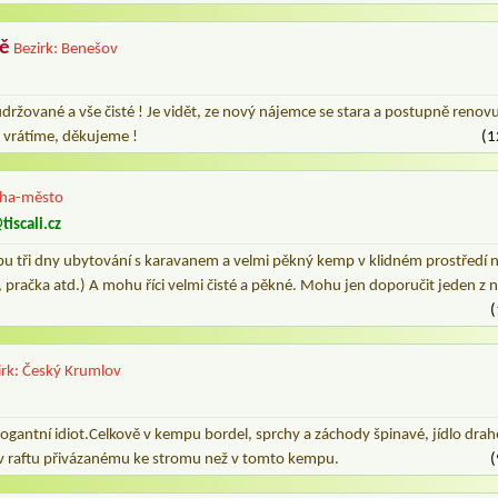
ě
Bezirk: Benešov
držované a vše čisté ! Je vidět, ze nový nájemce se stara a postupně renovuje
 vrátíme, děkujeme !
(1
aha-město
tiscali.cz
u tři dny ubytování s karavanem a velmi pěkný kemp v klidném prostředí na
 pračka atd.) A mohu říci velmi čisté a pěkné. Mohu jen doporučit jeden z 
(
irk: Český Krumlov
ogantní idiot.Celkově v kempu bordel, sprchy a záchody špinavé, jídlo drah
t v raftu přivázanému ke stromu než v tomto kempu.
(