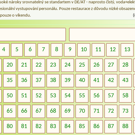
soké nároky srovnatelný se standartem v DE/AT - naprosto čistý, voda+elekt
esionální vystupování personálu. Pouze restaurace z důvodu nízké obsazeno
 pouze o víkendu.
(
4
5
6
7
8
9
10
11
12
13
20
21
22
23
24
25
26
27
28
35
36
37
38
39
40
41
42
43
50
51
52
53
54
55
56
57
58
65
66
67
68
69
70
71
72
73
80
81
82
83
84
85
86
87
88