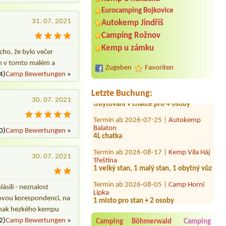
Eurocamping Bojkovice
31. 07. 2021
Autokemp Jindřiš
Camping Rožnov
Termin ab 2026-08-03 |
Annín Tree
Kemp u zámku
Park Camp
icho, že bylo večer
1 místo pro stan, 2 dospělí
nám v tomto malém a
Zugeben
Favoriten
4)
Camp Bewertungen
»
Termin ab 2026-08-13 |
Kemp Pod
lesem
Ubytování v chatce pro 4 osoby
Letzte Buchung:
30. 07. 2021
Termin ab 2026-07-25 |
Autokemp
Balaton
4L chatka
0)
Camp Bewertungen
»
Termin ab 2026-08-17 |
Kemp Vila Háj
Třeština
1 velký stan, 1 malý stan, 1 obytný vůz
30. 07. 2021
Termin ab 2026-08-05 |
Camp Horní
Lipka
ásili - neznalost
1 misto pro stan + 2 osoby
lovou korespondenci, na
Termin ab 2026-07-24 |
Kemp Suchý
z jinak hezkého kempu
Chatka 2osoby
2)
Camp Bewertungen
»
Camping Böhmerwald
Camping