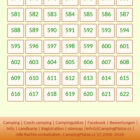
581
582
583
584
585
586
587
588
589
590
591
592
593
594
595
596
597
598
599
600
601
602
603
604
605
606
607
608
609
610
611
612
613
614
615
616
617
618
619
620
621
622
Camping
|
Czech camping
|
Campingplätze
|
Facebook
|
Bewertungen
|
Info
|
Landkarte
|
Registration
|
sitemap
|
info(z)CampingPlatze.cz |
Alle Rechte vorbehalten, CampingPlatze.cz (c) 2006-2026