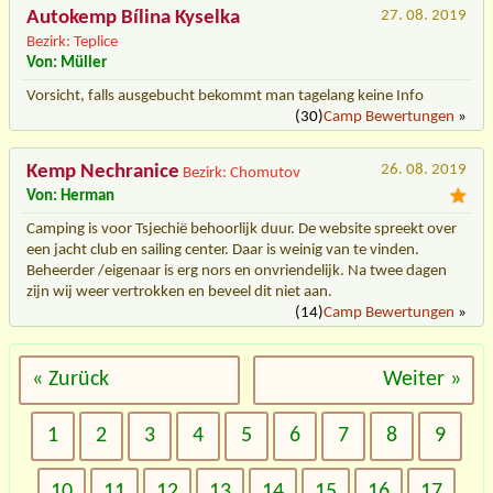
Autokemp Bílina Kyselka
27. 08. 2019
Bezirk: Teplice
Von: Müller
Vorsicht, falls ausgebucht bekommt man tagelang keine Info
(30)
Camp Bewertungen
»
Kemp Nechranice
26. 08. 2019
Bezirk: Chomutov
Von: Herman
Camping is voor Tsjechië behoorlijk duur. De website spreekt over
een jacht club en sailing center. Daar is weinig van te vinden.
Beheerder /eigenaar is erg nors en onvriendelijk. Na twee dagen
zijn wij weer vertrokken en beveel dit niet aan.
(14)
Camp Bewertungen
»
« Zurück
Weiter »
1
2
3
4
5
6
7
8
9
10
11
12
13
14
15
16
17