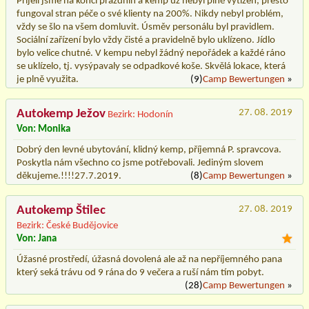
Přijeli jsme na konci prázdnin a kemp už nebyl plně vytížen, přesto
fungoval stran péče o své klienty na 200%. Nikdy nebyl problém,
vždy se šlo na všem domluvit. Úsměv personálu byl pravidlem.
Sociální zařízení bylo vždy čisté a pravidelně bylo uklízeno. Jídlo
bylo velice chutné. V kempu nebyl žádný nepořádek a každé ráno
se uklízelo, tj. vysýpavaly se odpadkové koše. Skvělá lokace, která
je plně využita.
(9)
Camp Bewertungen
»
Autokemp Ježov
27. 08. 2019
Bezirk: Hodonín
Von: Monika
Dobrý den levné ubytování, klidný kemp, příjemná P. spravcova.
Poskytla nám všechno co jsme potřebovali. Jediným slovem
děkujeme.!!!!27.7.2019.
(8)
Camp Bewertungen
»
Autokemp Štilec
27. 08. 2019
Bezirk: České Budějovice
Von: Jana
Úžasné prostředí, úžasná dovolená ale až na nepříjemného pana
který seká trávu od 9 rána do 9 večera a ruší nám tím pobyt.
(28)
Camp Bewertungen
»