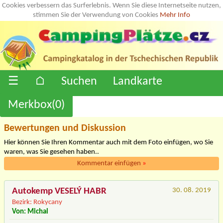
Cookies verbessern das Surferlebnis. Wenn Sie diese Internetseite nutzen,
stimmen Sie der Verwendung von Cookies
Mehr Info
☰
⌂
Suchen
Landkarte
Merkbox(
0
)
Bewertungen und Diskussion
Hier können Sie Ihren Kommentar auch mit dem Foto einfügen, wo Sie
waren, was Sie gesehen haben..
Kommentar einfügen
»
Autokemp VESELÝ HABR
30. 08. 2019
Bezirk: Rokycany
Von: Michal