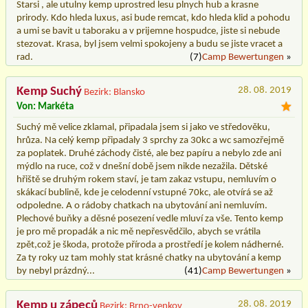
Starsi , ale utulny kemp uprostred lesu plnych hub a krasne
prirody. Kdo hleda luxus, asi bude remcat, kdo hleda klid a pohodu
a umi se bavit u taboraku a v prijemne hospudce, jiste si nebude
stezovat. Krasa, byl jsem velmi spokojeny a budu se jiste vracet a
rad.
(7)
Camp Bewertungen
»
Kemp Suchý
28. 08. 2019
Bezirk: Blansko
Von: Markéta
Suchý mě velice zklamal, připadala jsem si jako ve středověku,
hrůza. Na celý kemp připadaly 3 sprchy za 30kc a wc samozřejmě
za poplatek. Druhé záchody čisté, ale bez papíru a nebylo zde ani
mýdlo na ruce, což v dnešní době jsem nikde nezažila. Dětské
hřiště se druhým rokem staví, je tam zakaz vstupu, nemluvím o
skákací bublině, kde je celodenní vstupné 70kc, ale otvírá se až
odpoledne. A o rádoby chatkach na ubytování ani nemluvím.
Plechové buňky a děsné posezení vedle mluví za vše. Tento kemp
je pro mě propadák a nic mě nepřesvědčilo, abych se vrátila
zpět,což je škoda, protože příroda a prostředí je kolem nádherné.
Za ty roky uz tam mohly stat krásné chatky na ubytování a kemp
by nebyl prázdný...
(41)
Camp Bewertungen
»
Kemp u zápeců
28. 08. 2019
Bezirk: Brno-venkov