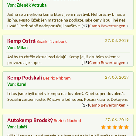
Von: Zdeněk Votruba
Jedná se o nejhorší kemp který jsem navštívil. Nehorázný binec a
špína. Místo lůžek jen matrace na podlaze.Take ceny jsou jiné než
uvádí. Rozhodně nedoporučuji navštívit
(17)
Camp Bewertungen
»
Kemp Ostrá
27. 08. 2019
Bezirk: Nymburk
Von: Milan
Asi by to chtělo aktualizaci údajů. Kemp je již druhým rokem v
provozu a je super.
(15)
Camp Bewertungen
»
Kemp Podskalí
27. 08. 2019
Bezirk: Příbram
Von: Karel
Letos jsme byli opět v kempu na dovolený. Opět super dovolená.
Sociální zařízení čisté. Půjčovna lodí super. Počasí krásné. Děkujem.
(17)
Camp Bewertungen
»
Autokemp Brodský
27. 08. 2019
Bezirk: Náchod
Von: Lukáš