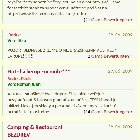
Myslím, že ty sobotní večery jsou nejen o country. Měli jsme
fantastický steak za supoer cenu! Běžte se podívat na
http://www.liscifarma.cz/leto-na-grilu.htm.
(11)
Camp Bewertungen
»
Bezirk:
29. 06. 2009
Von: Jitka
POZOR - JEDNÁ SE ZŘEJMĚ O NEJDRAŽŠÍ KEMP VE STŘEDNÍ
EVROPĚ!!!!!!!
(2)
Camp Bewertungen
»
Hotel a kemp Formule***
29. 06. 2009
Bezirk: Děčín
Von: Roman Juhn
Autorce Panuškové bych doporučil se nikde veřejně
nevyjadřovat.S takovou gramatikou může v TESCU snad jen
uklízet.Navíc jen sklady a personální zázemí,mezi lidi určitě
nemůže.Je to ostudné.
(14)
Camp Bewertungen
»
Camping & Restaurant
29. 06. 2009
BEZDREV