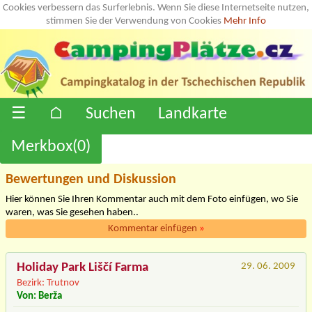
Cookies verbessern das Surferlebnis. Wenn Sie diese Internetseite nutzen,
stimmen Sie der Verwendung von Cookies
Mehr Info
☰
⌂
Suchen
Landkarte
Merkbox(
0
)
Bewertungen und Diskussion
Hier können Sie Ihren Kommentar auch mit dem Foto einfügen, wo Sie
waren, was Sie gesehen haben..
Kommentar einfügen
»
Holiday Park Liščí Farma
29. 06. 2009
Bezirk: Trutnov
Von: Berža