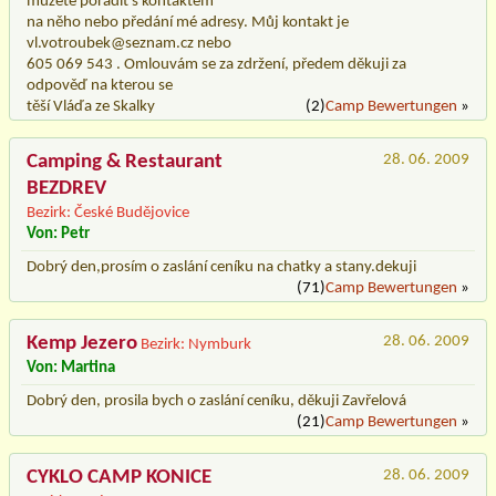
můžete poradit s kontaktem
na něho nebo předání mé adresy. Můj kontakt je
vl.votroubek@seznam.cz nebo
605 069 543 . Omlouvám se za zdržení, předem děkuji za
odpověď na kterou se
těší Vláďa ze Skalky
(2)
Camp Bewertungen
»
Camping & Restaurant
28. 06. 2009
BEZDREV
Bezirk: České Budějovice
Von: Petr
Dobrý den,prosím o zaslání ceníku na chatky a stany.dekuji
(71)
Camp Bewertungen
»
Kemp Jezero
28. 06. 2009
Bezirk: Nymburk
Von: Martina
Dobrý den, prosila bych o zaslání ceníku, děkuji Zavřelová
(21)
Camp Bewertungen
»
CYKLO CAMP KONICE
28. 06. 2009