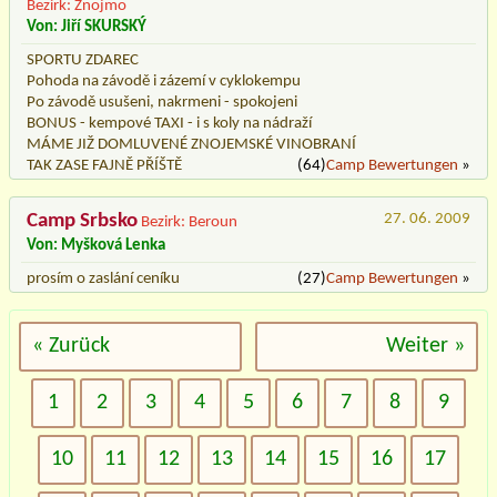
Bezirk: Znojmo
Von: Jiří SKURSKÝ
SPORTU ZDAREC
Pohoda na závodě i zázemí v cyklokempu
Po závodě usušeni, nakrmeni - spokojeni
BONUS - kempové TAXI - i s koly na nádraží
MÁME JIŽ DOMLUVENÉ ZNOJEMSKÉ VINOBRANÍ
TAK ZASE FAJNĚ PŘÍŠTĚ
(64)
Camp Bewertungen
»
Camp Srbsko
27. 06. 2009
Bezirk: Beroun
Von: Myšková Lenka
prosím o zaslání ceníku
(27)
Camp Bewertungen
»
« Zurück
Weiter »
1
2
3
4
5
6
7
8
9
10
11
12
13
14
15
16
17