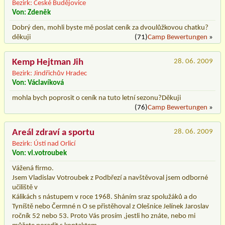
Bezirk: České Budějovice
Von: Zdeněk
Dobrý den, mohli byste mě poslat ceník za dvoulůžkovou chatku?
děkuji
(71)
Camp Bewertungen
»
Kemp Hejtman Jih
28. 06. 2009
Bezirk: Jindřichův Hradec
Von: Václavíková
mohla bych poprosit o ceník na tuto letní sezonu?Děkuji
(76)
Camp Bewertungen
»
Areál zdraví a sportu
28. 06. 2009
Bezirk: Ústí nad Orlicí
Von: vl.votroubek
Vážená firmo.
Jsem Vladislav Votroubek z Podbřezí a navštěvoval jsem odborné
učiliště v
Kálikách s nástupem v roce 1968. Sháním sraz spolužáků a do
Tyníště nebo Čermné n O se přistěhoval z Olešnice Jelínek Jaroslav
ročník 52 nebo 53. Proto Vás prosím ,jestli ho znáte, nebo mi