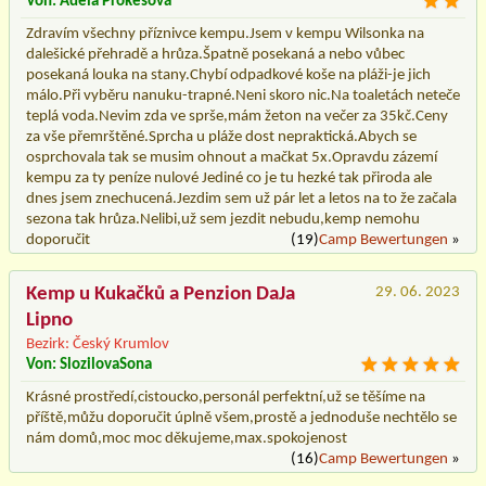
Von: Adela Prokešová
Zdravím všechny příznivce kempu.Jsem v kempu Wilsonka na
dalešické přehradě a hrůza.Špatně posekaná a nebo vůbec
posekaná louka na stany.Chybí odpadkové koše na pláži-je jich
málo.Při vyběru nanuku-trapné.Neni skoro nic.Na toaletách neteče
teplá voda.Nevim zda ve sprše,mám žeton na večer za 35kč.Ceny
za vše přemrštěné.Sprcha u pláže dost nepraktická.Abych se
osprchovala tak se musim ohnout a mačkat 5x.Opravdu zázemí
kempu za ty peníze nulové Jediné co je tu hezké tak přiroda ale
dnes jsem znechucená.Jezdim sem už pár let a letos na to že začala
sezona tak hrůza.Nelibi,už sem jezdit nebudu,kemp nemohu
doporučit
(19)
Camp Bewertungen
»
Kemp u Kukačků a Penzion DaJa
29. 06. 2023
Lipno
Bezirk: Český Krumlov
Von: SlozilovaSona
Krásné prostředí,cistoucko,personál perfektní,už se těšíme na
příště,můžu doporučit úplně všem,prostě a jednoduše nechtělo se
nám domů,moc moc děkujeme,max.spokojenost
(16)
Camp Bewertungen
»