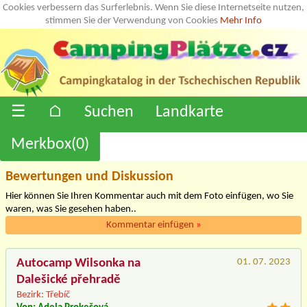
Cookies verbessern das Surferlebnis. Wenn Sie diese Internetseite nutzen,
stimmen Sie der Verwendung von Cookies
Mehr Info
☰
⌂
Suchen
Landkarte
Merkbox(
0
)
Bewertungen und Diskussion
Hier können Sie Ihren Kommentar auch mit dem Foto einfügen, wo Sie
waren, was Sie gesehen haben..
Kommentar einfügen
»
Autocamp Wilsonka na
01. 07. 2023
Dalešické přehradě
Bezirk: Třebíč