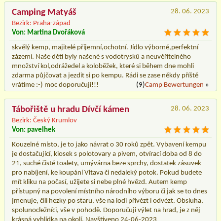
Camping Matyáš
28. 06. 2023
Bezirk: Praha-západ
Von: Martina Dvořáková
skvělý kemp, majitelé příjemní,ochotní. Jídlo výborné,perfektní
zázemí. Naše děti byly našené s vodotrysků a neuvěřitelného
množství kol,odrážedel a koloběžek, které si během dne mohli
zdarma půjčovat a jezdit si po kempu. Rádi se zase někdy příště
vrátíme :-) moc doporučuji!!!
(9)
Camp Bewertungen
»
Tábořiště u hradu Dívčí kámen
28. 06. 2023
Bezirk: Český Krumlov
Von: pavelhek
Kouzelné místo, je to jako návrat o 30 roků zpět. Vybavení kempu
je dostačující, kiosek s polotovary a pivem, otvírací doba od 8 do
21, suché čisté toalety, umývárna beze sprchy, dostatek zásuvek
pro nabíjení, ke koupání Vltava či nedaleký potok. Pokud budete
mít kliku na počasí, užijete si nebe plné hvězd. Autem kemp
přístupný na povolení místního národního výboru či jak se to dnes
jmenuje, čili hezky po staru, vše na lodi přivézt i odvézt. Obsluha,
spolunocležníci, vše v pohodě. Doporučuji výlet na hrad, je z něj
krásná vyhlídka na okolí. Navštíveno 24-06-2023