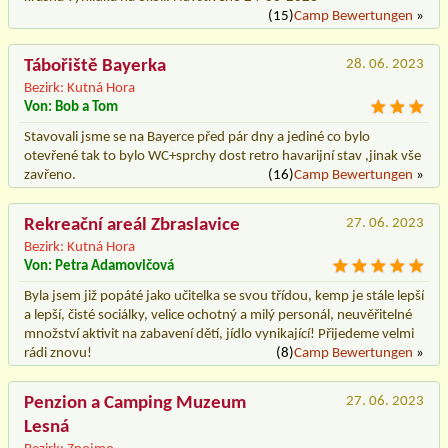
(15)
Camp Bewertungen
»
Tábořiště Bayerka
28. 06. 2023
Bezirk: Kutná Hora
Von: Bob a Tom
Stavovali jsme se na Bayerce před pár dny a jediné co bylo
otevřené tak to bylo WC+sprchy dost retro havarijní stav ,jinak vše
zavřeno.
(16)
Camp Bewertungen
»
Rekreační areál Zbraslavice
27. 06. 2023
Bezirk: Kutná Hora
Von: Petra Adamovičová
Byla jsem již popáté jako učitelka se svou třídou, kemp je stále lepší
a lepší, čisté sociálky, velice ochotný a milý personál, neuvěřitelné
množství aktivit na zabavení dětí, jídlo vynikající! Přijedeme velmi
rádi znovu!
(8)
Camp Bewertungen
»
Penzion a Camping Muzeum
27. 06. 2023
Lesná