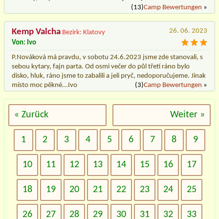
(13)
Camp Bewertungen
»
Kemp Valcha
26. 06. 2023
Bezirk: Klatovy
Von: Ivo
P.Nováková má pravdu, v sobotu 24.6.2023 jsme zde stanovali, s
sebou kytary, fajn parta. Od osmi večer do půl třetí ráno bylo
disko, hluk, ráno jsme to zabalili a jeli pryč, nedoporučujeme. Jinak
místo moc pěkné...Ivo
(3)
Camp Bewertungen
»
« Zurück
Weiter »
1
2
3
4
5
6
7
8
9
10
11
12
13
14
15
16
17
18
19
20
21
22
23
24
25
26
27
28
29
30
31
32
33