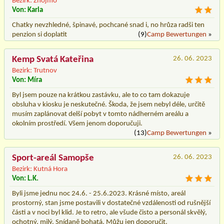
Bezirk: Znojmo
Von: Karla
Chatky nevzhledné, špinavé, pochcané snad i, no hrůza radši ten
penzion si doplatit
(9)
Camp Bewertungen
»
Kemp Svatá Kateřina
26. 06. 2023
Bezirk: Trutnov
Von: Míra
Byl jsem pouze na krátkou zastávku, ale to co tam dokazuje
obsluha v kiosku je neskutečné. Škoda, že jsem nebyl déle, určitě
musím zaplánovat delší pobyt v tomto nádherném areálu a
okolním prostředí. Všem jenom doporučuji.
(13)
Camp Bewertungen
»
Sport-areál Samopše
26. 06. 2023
Bezirk: Kutná Hora
Von: L.K.
Byli jsme jednu noc 24.6. - 25.6.2023. Krásné místo, areál
prostorný, stan jsme postavili v dostatečné vzdálenosti od rušnější
části a v noci byl klid. Je to retro, ale všude čisto a personál skvělý,
ochotný, milý. Snídaně bohatá. Můžu jen doporučit.