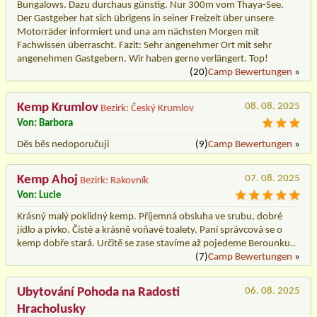
Bungalows. Dazu durchaus günstig. Nur 300m vom Thaya-See.
Der Gastgeber hat sich übrigens in seiner Freizeit über unsere
Motorräder informiert und una am nächsten Morgen mit
Fachwissen überrascht. Fazit: Sehr angenehmer Ort mit sehr
angenehmen Gastgebern. Wir haben gerne verlängert. Top!
(20)
Camp Bewertungen
»
Kemp Krumlov
08. 08. 2025
Bezirk: Český Krumlov
Von: Barbora
Děs běs nedoporučuji
(9)
Camp Bewertungen
»
Kemp Ahoj
07. 08. 2025
Bezirk: Rakovník
Von: Lucie
Krásný malý poklidný kemp. Příjemná obsluha ve srubu, dobré
jídlo a pivko. Čisté a krásně voňavé toalety. Paní správcová se o
kemp dobře stará. Určitě se zase stavíme až pojedeme Berounku..
(7)
Camp Bewertungen
»
Ubytování Pohoda na Radosti
06. 08. 2025
Hracholusky