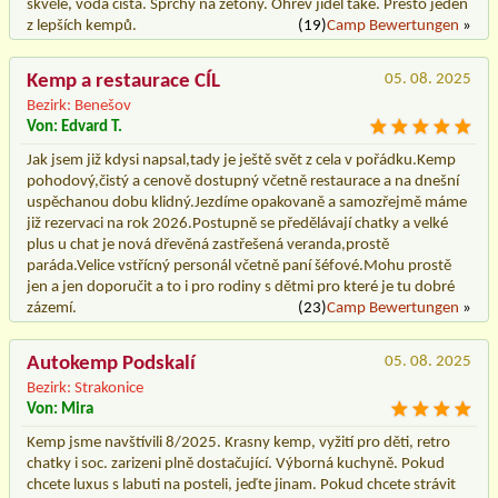
skvělé, voda čistá. Sprchy na žetony. Ohřev jídel také. Přesto jeden
z lepších kempů.
(19)
Camp Bewertungen
»
Kemp a restaurace CÍL
05. 08. 2025
Bezirk: Benešov
Von: Edvard T.
Jak jsem již kdysi napsal,tady je ještě svět z cela v pořádku.Kemp
pohodový,čistý a cenově dostupný včetně restaurace a na dnešní
uspěchanou dobu klidný.Jezdíme opakovaně a samozřejmě máme
již rezervaci na rok 2026.Postupně se předělávají chatky a velké
plus u chat je nová dřevěná zastřešená veranda,prostě
paráda.Velice vstřícný personál včetně paní šéfové.Mohu prostě
jen a jen doporučit a to i pro rodiny s dětmi pro které je tu dobré
zázemí.
(23)
Camp Bewertungen
»
Autokemp Podskalí
05. 08. 2025
Bezirk: Strakonice
Von: Mira
Kemp jsme navštívili 8/2025. Krasny kemp, vyžití pro děti, retro
chatky i soc. zarizeni plně dostačující. Výborná kuchyně. Pokud
chcete luxus s labuti na posteli, jeďte jinam. Pokud chcete strávit