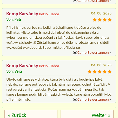
(9)
Camp Bewertungen
»
Kemp Karvánky
04. 08. 2025
Bezirk: Tábor
Von: Petr
Přijeli jsme s partou na lodích a čekali jsme klobásu a pivo do
kelímku. Místo toho jsme si dali plzeň do chlazeného skla a
výbornou znojemskou pečeni s rýží. Pecka. Navíc super obsluha a
voňavý záchody :)) Zůstali jsme o noc déle , protože jsme si chtěli
vyzkoušet wakeboard. Super místo, přijedu zas.
(6)
Camp Bewertungen
»
Kemp Karvánky
04. 08. 2025
Bezirk: Tábor
Von: Věra
Ubytovali jsme se v chatce, která byla čistá a v kuchyňce když
nebylo, co jsme potřebovali, tak nám na recepci ochotně zařídili. V
restauraci vaří fantasticky. Počasí nám na koupání nepřálo, tak
jsme z kempu podnikli pár hezkých výletů, které nám poradili. Moc
příjemné místo.
(6)
Camp Bewertungen
»
« Zurück
Weiter »