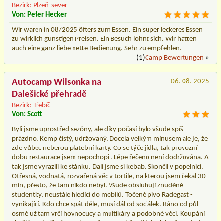
Bezirk: Plzeň-sever
Von: Peter Hecker
Wir waren in 08/2025 öfters zum Essen. Ein super leckeres Essen
zu wirklich günstigen Preisen. Ein Besuch lohnt sich. Wir hatten
auch eine ganz liebe nette Bedienung. Sehr zu empfehlen.
(1)
Camp Bewertungen
»
Autocamp Wilsonka na
06. 08. 2025
Dalešické přehradě
Bezirk: Třebíč
Von: Scott
Byli jsme uprostřed sezóny, ale díky počasí bylo všude spíš
prázdno. Kemp čistý, udržovaný. Docela velkým mínusem ale je, že
zde vůbec neberou platební karty. Co se týče jídla, tak provozní
dobu restaurace jsem nepochopil. Lépe řečeno není dodržována. A
tak jsme vyrazili ke stánku. Dali jsme si kebab. Skončil v popelnici.
Otřesná, vodnatá, rozvařená věc v tortile, na kterou jsem čekal 30
min, přesto, že tam nikdo nebyl. Všude obsluhují znuděné
studentky, neustále hledící do mobilů. Točené pivo Radegast -
vynikající. Kdo chce spát déle, musí dál od sociálek. Ráno od půl
osmé už tam vrčí hovnocucy a multikáry a podobné věci. Koupání