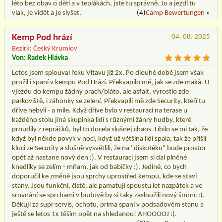
léto bez obav o děti a v teplákách, jste tu správně. Jo a jezdí tu
vlak, je vidět a je slyšet.
(4)
Camp Bewertungen
»
Kemp Pod hrází
04. 08. 2025
Bezirk: Český Krumlov
Von: Radek Hlávka
Letos jsem splouval řeku Vltavu již 2x. Po dlouhé době jsem však
prožil i spaní v kempu Pod Hrází. Překvapilo mě, jak se zde maká. U
vjezdu do kempu žádný prach/bláto, ale asfalt, vyrostlo zde
parkoviště, i záhonky se zelení. Překvapili mě zde Security, kteří tu
dříve nebyli - a mile. Když dříve bylo v restauraci na terase u
každého stolu jiná skupinka lidí s různými žánry hudby, které
proudily z repráčků, byl to docela slušnej chaos. Líbilo se mi tak, že
když byl někde povyk v noci, když už většina lidí spala, tak že přišli
kluci ze Security a slušně vysvětlili, že na "diskotéku" bude prostor
opět až nastane nový den :). V restauraci jsem si dal plněné
knedlíky se zelím - mňam, jak od babičky :). Jediné, co bych
doporučil ke změně jsou sprchy uprostřed kempu, kde se staví
stany. Jsou funkční, čisté, ale pamatují spoustu let nazpátek a ve
srovnání se sprchami v budově by si taky zasloužili nový šmrnc :).
Děkuji za supr servis, ochotu, príma spaní v podsadovém stanu a
ještě se letos 1x těším opět na shledanou! AHOOOOJ :).