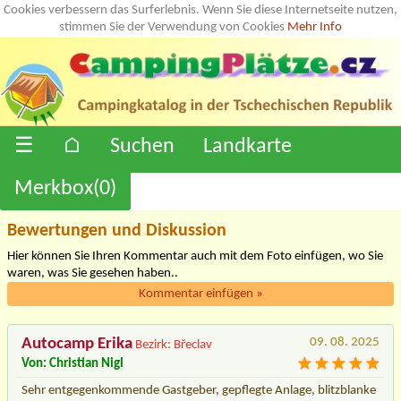
Cookies verbessern das Surferlebnis. Wenn Sie diese Internetseite nutzen,
stimmen Sie der Verwendung von Cookies
Mehr Info
☰
⌂
Suchen
Landkarte
Merkbox(
0
)
Bewertungen und Diskussion
Hier können Sie Ihren Kommentar auch mit dem Foto einfügen, wo Sie
waren, was Sie gesehen haben..
Kommentar einfügen
»
Autocamp Erika
09. 08. 2025
Bezirk: Břeclav
Von: Christian Nigl
Sehr entgegenkommende Gastgeber, gepflegte Anlage, blitzblanke