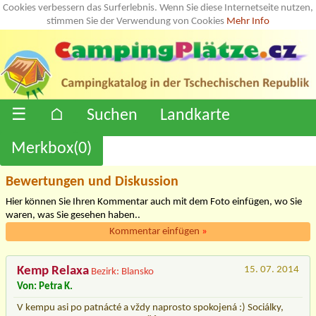
Cookies verbessern das Surferlebnis. Wenn Sie diese Internetseite nutzen,
stimmen Sie der Verwendung von Cookies
Mehr Info
☰
⌂
Suchen
Landkarte
Merkbox(
0
)
Bewertungen und Diskussion
Hier können Sie Ihren Kommentar auch mit dem Foto einfügen, wo Sie
waren, was Sie gesehen haben..
Kommentar einfügen
»
Kemp Relaxa
15. 07. 2014
Bezirk: Blansko
Von: Petra K.
V kempu asi po patnácté a vždy naprosto spokojená :) Sociálky,