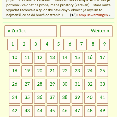
příjemná, ochotná. Chyběla mi velká turistická mapa okolí a také je
potřeba více dbát na pronajímané prostory (karavan) .I staré může
vypadat zachovale a ty loňské pavučiny v oknech je myslím to
nejmenší, co se dá hravě odstranit :)
(16)
Camp Bewertungen
»
« Zurück
Weiter »
1
2
3
4
5
6
7
8
9
10
11
12
13
14
15
16
17
18
19
20
21
22
23
24
25
26
27
28
29
30
31
32
33
34
35
36
37
38
39
40
41
42
43
44
45
46
47
48
49