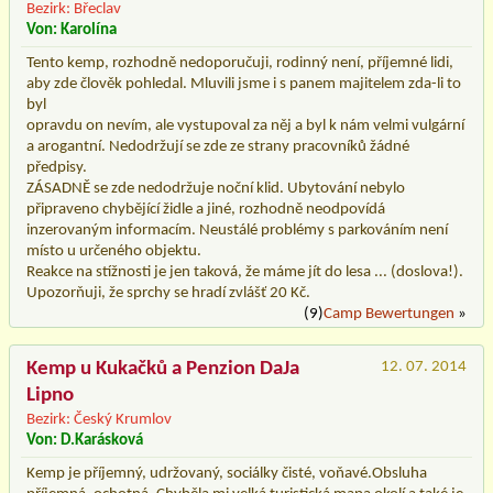
Bezirk: Břeclav
Von: Karolína
Tento kemp, rozhodně nedoporučuji, rodinný není, příjemné lidi,
aby zde člověk pohledal. Mluvili jsme i s panem majitelem zda-li to
byl
opravdu on nevím, ale vystupoval za něj a byl k nám velmi vulgární
a arogantní. Nedodržují se zde ze strany pracovníků žádné
předpisy.
ZÁSADNĚ se zde nedodržuje noční klid. Ubytování nebylo
připraveno chybějící židle a jiné, rozhodně neodpovídá
inzerovaným informacím. Neustálé problémy s parkováním není
místo u určeného objektu.
Reakce na stížnosti je jen taková, že máme jít do lesa ... (doslova!).
Upozorňuji, že sprchy se hradí zvlášť 20 Kč.
(9)
Camp Bewertungen
»
Kemp u Kukačků a Penzion DaJa
12. 07. 2014
Lipno
Bezirk: Český Krumlov
Von: D.Karásková
Kemp je příjemný, udržovaný, sociálky čisté, voňavé.Obsluha