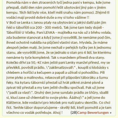
Pomohla nám v den ztracených tyčí jedna paní v kempu, kde jsme
přespali, další den nám pomohl řešit ubytování jiný pán v jiném
kempu. Těch lidí bylo více, kteří měli snahu nám pomoci. Zřejmě ti
vodáci mají prostě dobré duše a my si toho vážíme !!
V Boči se Lenka s Janou ptaly na ubytování a jakýsi další pán jim
řekl o tábořišti cca 200 - 300 metrů. Tak jsme tam tedy dojeli -
Tábořiště U Včelky. Paní LENKA - majitelka na nás už z břehu volala,
zda budeme stanovat a když jsme jí vysvětlili, že nemáme pod čím,
ihned ochotně nabídla na půjčení vlastní stan. Myslela, že máme
alespoň jeden malý, že jsme nechali v peřejích tyčky jen k jednomu
stanu, ale vysvětlili jsme, že se jednalo o stan pro 6 lidí, ke kterému
nemáme ty tyče kompletně. Tak s manželem přinesli dva stany.
Kolečko dříví za 50,-Kč nám ještě paní Lenky manžel přinesl, my se
převlékli, pověsili prádlo, \"zaklimatizovali\" , koupili si klobásky s
chlebem a hořčici a kečupem a papali a užívali si pohodičku. Pili
jsme pivko a malinovku, relaxovali při plápolání táboráku a šumu
řeky. Na kytaru táborníci přestali už hrát pěkné známé písně a
zpívat též přestali a my tam ještě chvilku spočívali. Pak už jsme
\"padli za vlast\". Druhý den jsme sundalo prádlo ze šňůry, sbalili
si, kluci zase už chlemtali to svoje pivko. Áááhoj\" a jeli jsme do
Klášterce, kde vodáctví pro letošek pro naší patru skončilo. Co chci
říct. Tenhle tábor doporučujeme - skvělý lidi, kteří pomohli a je tam
všechno co vodák potřebuje. Ahoj !
(28)
Camp Bewertungen
»