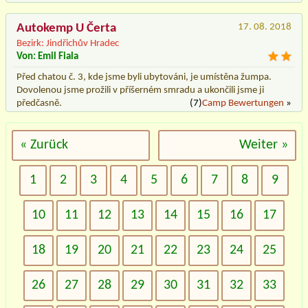
Autokemp U Čerta
17. 08. 2018
Bezirk: Jindřichův Hradec
Von: Emil Fiala
Před chatou č. 3, kde jsme byli ubytováni, je umístěna žumpa.
Dovolenou jsme prožili v příšerném smradu a ukončili jsme ji
předčasně.
(7)
Camp Bewertungen
»
« Zurück
Weiter »
1
2
3
4
5
6
7
8
9
10
11
12
13
14
15
16
17
18
19
20
21
22
23
24
25
26
27
28
29
30
31
32
33