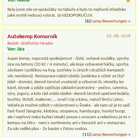
Von: Nikola
Byla jsme zde se spolužáky na táboře a bylo to nejhorší středisko
jaké mohli vedoucí vybrat. Já NEDOPORUČUJI.
(6)
Camp Bewertungen
»
Autokemp Komorník
22. 08. 2018
Bezirk: Jindřichův Hradec
Von: Jára
Super kemp, naprostá spokojenost - čisté, voňavé sociálky, sprchy
sice na žetony (20 Kč / 4 minuty), ale koje vybavené háčky, sprcha
závěsem i poličkou na hyg. potřeby (v jiných i dražších kempech
věc nevídaná). Restaurace nabízí obědy (polévka a výběr ze čtyř
jídel - domácí, denně čerstvě uvařené) a výborné XL věnečky ke
kávě, kiosek u pláže zajišťuje základní potraviny - pečivo, uzenina,
sýry, jogury, a kdo rád snídá sladké -denně čerstvě upečené koláče,
buchty, štrůdl, makovec,... uvaří i čaj a kávu, natočí limču i pivo.
Večeře je možné odbýt v občerstvení u Šneka - ale tam už je to spíš
fast-food (langoše, klobásy, utopence, hamburgry, hovězí burgr,
ale i vepřový nebo kuřecí steak) pouze s ovocem a zeleninou je to v
kempu na štíru - není v sortimentu ani v kioscích ani v restauraci.
Za nás veliké plus - 2x bazén s čistou vodou.
(11)
Camp Bewertungen
»