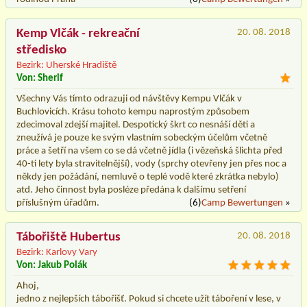
Kemp Vlčák - rekreační
20. 08. 2018
středisko
Bezirk: Uherské Hradiště
Von: Sherif
Všechny Vás tímto odrazuji od návštěvy Kempu Vlčák v
Buchlovicích. Krásu tohoto kempu naprostým způsobem
zdecimoval zdejší majitel. Despotický škrt co nesnáší děti a
zneužívá je pouze ke svým vlastním sobeckým účelům včetně
práce a šetří na všem co se dá včetně jídla (i vězeňská šlichta před
40-ti lety byla stravitelnější), vody (sprchy otevřeny jen přes noc a
někdy jen požádání, nemluvě o teplé vodě které zkrátka nebylo)
atd. Jeho činnost byla posléze předána k dalšímu setření
příslušným úřadům.
(6)
Camp Bewertungen
»
Tábořiště Hubertus
20. 08. 2018
Bezirk: Karlovy Vary
Von: Jakub Polák
Ahoj,
jedno z nejlepších tábořišť. Pokud si chcete užít táboření v lese, v