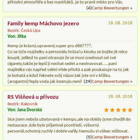
přírodní atmosféře a bez mastňáků, je to pravé místo pro Vás.
(4)
Camp Bewertungen
»
Family kemp Máchovo jezero
18. 08. 2018
Bezirk: Česká Lípa
Von: Jitka
Kemp je krásný,upravený,super pro děti????.
Co se týče majitelky a personálu hrůza!u kiosku se bojíte jít něco
koupit, jelikož to paní otravuje že se musí zvednout od své
cigarety,takže je lepší ji nechat sedet a neotravovat.....paní
majitelka vás napřed velmi vřele přivítá a pak poukazuje na to jak
je bohatá a když řeknete svůj názor,tak jste sní v křížku.
(arogantni)Tepla voda jak inzeruje,není!
(29)
Camp Bewertungen
»
RS Višňová u přívozu
18. 08. 2018
Bezirk: Rakovník
Von: Jana Dvorská
Sice jsem nebyla ubytovaná v kempu,ale na obědy jsme chodili do
restaurace ,kde bylo přijemné prostředí, výborný
personál,ochotný,rychlý i dobře vařily.Nemužu si vůbec stěžovat.
(5)
Camp Bewertungen
»