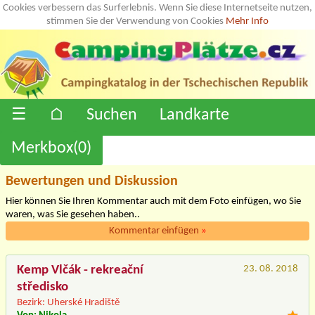
Cookies verbessern das Surferlebnis. Wenn Sie diese Internetseite nutzen,
stimmen Sie der Verwendung von Cookies
Mehr Info
☰
⌂
Suchen
Landkarte
Merkbox(
0
)
Bewertungen und Diskussion
Hier können Sie Ihren Kommentar auch mit dem Foto einfügen, wo Sie
waren, was Sie gesehen haben..
Kommentar einfügen
»
Kemp Vlčák - rekreační
23. 08. 2018
středisko
Bezirk: Uherské Hradiště