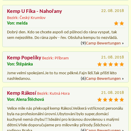
Kemp U Fíka - Nahořany
22. 08. 2018
Bezirk: Český Krumlov
Von: melda
Dobrý den. Kdo se chcete aspoň od půlnoci do rána vyspat, tak
sem nejezděte. Do rána zpěv - řev. Obsluha kempu to nezvládá.
(9)
Camp Bewertungen
»
Kemp Popelíky
21. 08. 2018
Bezirk: Příbram
Von: Štěpánka
Jsme velmi spokojeni.Je to tu moc pěkné.Fajn lidi.Tak příští léto
nashledanou.
(6)
Camp Bewertungen
»
Kemp Rákosí
21. 08. 2018
Bezirk: Kutná Hora
Von: Alena Štěchová
Velice mile nás překvapil kemp Rákosí.Veškerá vstřícnost personálu
byla na profesionální úrovni.Ubytování bylo super,domácí
kuchyně nemá chybu!!!Ideální pro krásnou dovolenou s malými
dětmi.Vřele doporučujeme pro milovníky přírody.Štěchovi s
rodinou Praha
(6)
Camp Bewertungen
»