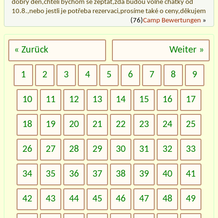
dobrý den,chtěli bychom se zeptat,zda budou volné chatky od
10.8.,nebo jestli je potřeba rezervaci,prosíme také o ceny,děkujem
(76)
Camp Bewertungen
»
« Zurück
Weiter »
1
2
3
4
5
6
7
8
9
10
11
12
13
14
15
16
17
18
19
20
21
22
23
24
25
26
27
28
29
30
31
32
33
34
35
36
37
38
39
40
41
42
43
44
45
46
47
48
49