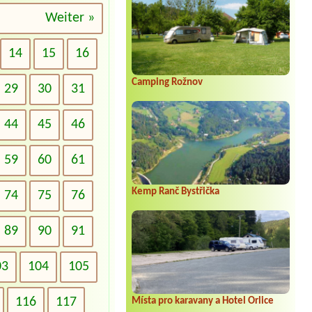
Weiter »
14
15
16
Camping Rožnov
29
30
31
44
45
46
59
60
61
Kemp Ranč Bystřička
74
75
76
89
90
91
03
104
105
116
117
Místa pro karavany a Hotel Orlice