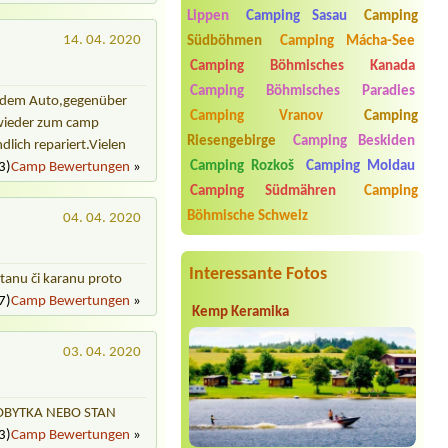
Termin ab 2026-07-27 |
Koupaliště
Lippen
Camping Sasau
Camping
Lido
14. 04. 2020
Südböhmen
Camping Mácha-See
2l chatka
Camping Böhmisches Kanada
Termin ab 2026-07-30 |
Kemp Pod
Camping Böhmisches Paradies
Husarůvkou
it dem Auto,gegenüber
4 L chatka 4 osoby
Camping Vranov
Camping
t wieder zum camp
Termin ab 2026-07-30 |
tábořiště
Riesengebirge
Camping Beskiden
dlich repariert.Vielen
Orlice
Camping Rozkoš
Camping Moldau
3)
Camp Bewertungen
»
2 stany
Camping Südmähren
Camping
Termin ab 2026-08-07 |
Kemp Václav
Böhmische Schweiz
04. 04. 2020
1 místo pro obyt.přívěs +el.přípojka+
auto, 3 osoby
Interessante Fotos
stanu či karanu proto
7)
Camp Bewertungen
»
Kemp Keramika
03. 04. 2020
 OBYTKA NEBO STAN
3)
Camp Bewertungen
»