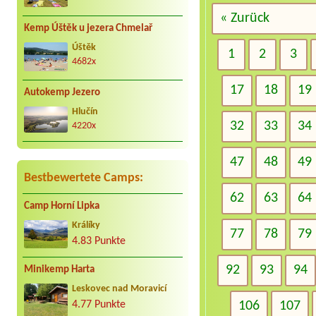
« Zurück
Kemp Úštěk u jezera Chmelař
Úštěk
1
2
3
4682x
17
18
19
Autokemp Jezero
Hlučín
32
33
34
4220x
47
48
49
Bestbewertete Camps:
62
63
64
Camp Horní Lipka
Králíky
77
78
79
4.83 Punkte
92
93
94
Minikemp Harta
Leskovec nad Moravicí
106
107
4.77 Punkte