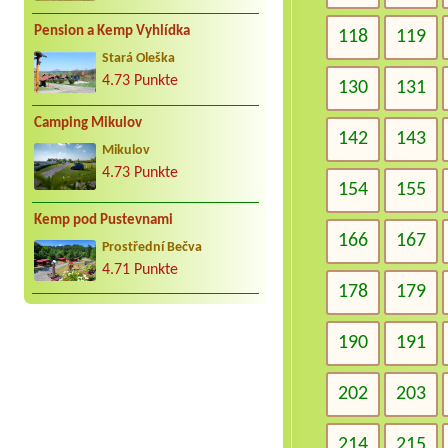
Pension a Kemp Vyhlídka
118
119
Stará Oleška
4.73 Punkte
130
131
Camping Mikulov
142
143
Mikulov
4.73 Punkte
154
155
Kemp pod Pustevnami
166
167
Prostřední Bečva
4.71 Punkte
178
179
190
191
202
203
214
215