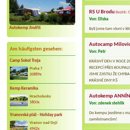
RS U Brodu
Bezirk:
Von: Eliska
Autokemp Jindřiš
Byli jsme tam vloni v l
Autocamp Milovi
Am häufigsten gesehen:
Von: Petr
Camp Sokol Troja
KRÁSNÝ DEN V ROCE 20
RECEPCÍ PŘES KOUPAL
Praha 7
JSME ZJISTILI ŽE CHY
20889x
KRÁSNÉ DNY P.Š
Kemp Keramika
Autokemp ANNÍ
Hracholusky
5803x
Von: zdenek stehlik
Do kempu jezdíme s ma
Vranovská pláž - Holiday park
zaměstnancům!
Vranov nad Dyjí
4942x