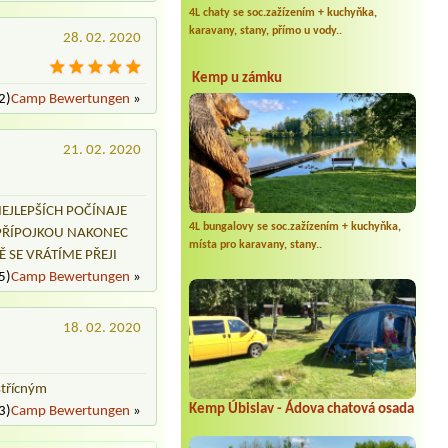
4L chaty se soc.zažízením + kuchyňka,
karavany, stany, přímo u vody..
28. 02. 2020
Kemp u zámku
2)
Camp Bewertungen
»
21. 02. 2020
NEJLEPŠÍCH POČÍNAJE
4L bungalovy se soc.zažízením + kuchyňka,
.PŘÍPOJKOU NAKONEC
místa pro karavany, stany..
Ě SE VRÁTÍME PŘEJI
5)
Camp Bewertungen
»
18. 02. 2020
střícným
Kemp Úbislav - Ádova chatová osada
3)
Camp Bewertungen
»