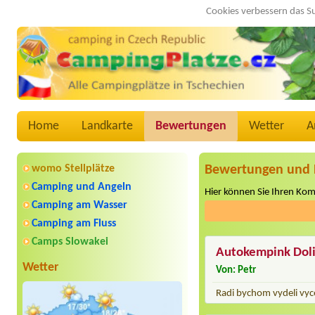
Cookies verbessern das S
Home
Landkarte
Bewertungen
Wetter
A
womo Stellplätze
Bewertungen und 
Camping und Angeln
Hier können Sie Ihren Ko
Camping am Wasser
Camping am Fluss
Camps Slowakei
Autokempink Dol
Wetter
Von: Petr
Radi bychom vydeli vyc