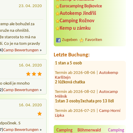
23. 04. 2020
Eurocamping Bojkovice
Autokemp Jindřiš
Camping Rožnov
 kemp ale bohužel za
Termin ab 2026-08-09 |
Kemp Mars
Kemp u zámku
kruže na ohniště.
Obytný přívěs s autem 4 dospělé
osoby
 že starosta to má na
Zugeben
Favoriten
zdí. Co je na tom pravdy
Termin ab 2026-08-01 |
Kemp Lávka
4)
Camp Bewertungen
»
Chocerady
Letzte Buchung:
1 stan a 5 osob
16. 04. 2020
Termin ab 2026-08-06 |
Autokemp
Karlštejn
2 lůžková chatka
po okolí je mnoho
Termin ab 2026-08-02 |
Autocamp
Mělník
2)
Camp Bewertungen
»
1stan 3 osoby3xchata pro 13 lidi
Termin ab 2026-07-25 |
Camp Horní
16. 04. 2020
Lipka
Termin ab 2026-08-04 |
Autokempink
Dřenice
odpočinek. S
1Wohnwagen
7)
Camp Bewertungen
»
Camping Böhmerwald
Camping