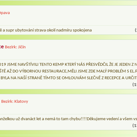
 Opava
étě a supr ubytování strava okolí nadmíru spokojena
(
ce
Bezirk: Jičín
19 JSME NAVŠTÍVILI TENTO KEMP KTERÝ NÁS PŘESVĚDČIL ŽE JE JEDEN Z 
IŠTĚ AŽ DO VÝBORNOU RESTAURACE,MĚLI JSME ZDE MALÝ PROBLÉM S EL
BA BYLA NA NAŠÍ STRANĚ TÍMTO SE OMLOUVÁM SLEČNĚ Z RECEPCE A URČIT
(1
N
Bezirk: Klatovy
nželkou už dvanáct let a nemá to tam chybu!!!!Děkujeme vedení a všem v
(1