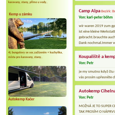
karavany, stany, přímo u vody..
Camp Alpa
Bezirk: 
Kemp u zámku
Von: karl-peter böhm
wir waren 2019 zum gp 
ist eine kleine Werksta
gebracht.brauchte auch 
Dank nochmal.Immer wi
4L bungalovy se soc.zažízením + kuchyňka,
Koupaliště a k
místa pro karavany, stany..
Von: Petr
je my smutno když čtu s
vás prosím upřesněte ch
Autokemp Ciheln
Von: Petr
Autokemp Kačer
MOŽNÁ JE TO SUPER C
TAK PROSÍM O NÁPRVU