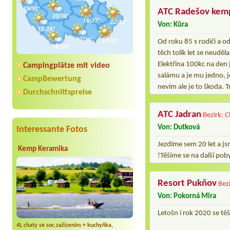
ATC Radešov kem
Von: Kůra
Od roku 85 s rodiči a o
těch tolik let se neudě
Elektřina 100kc na den 
Campingplätze mit video
salámu a je mu jedno, je
CampBewertung
nevím ale je to škoda. T
Durchschnittspreise
ATC Jadran
Bezirk: 
Von: Dutková
Interessante Fotos
Jezdíme sem 20 let a js
Kemp Keramika
!Těšíme se na další pob
Resort Pukňov
Bez
Von: Pokorná Mira
Letošn í rok 2020 se t
4L chaty se soc.zažízením + kuchyňka,