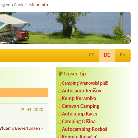
dung von Cookies
Mehr Info
DE
CZ
EN
🌞 Unser Tip
Camping Vranovská pláž
..
Autocamp Jenišov
Kemp Keramika
Caravan Camping
29. 04. 2020
Autokemp Kačer
Camping Olšina
9)
Camp Bewertungen
»
Autocamping Rozkoš
Kemp u Kukačků