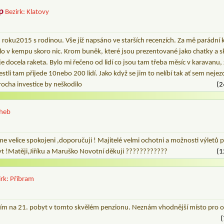
p
Bezirk: Klatovy
d roku2015 s rodinou. Vše již napsáno ve starších recenzích. Za mě parádní
lalo v kempu skoro nic. Krom buněk, které jsou prezentované jako chatky a s
je docela raketa. Bylo mi řečeno od lidí co jsou tam třeba měsíc v karavanu,
stli tam přijede 10nebo 200 lidí. Jako když se jim to nelíbí tak ať sem neje
rocha investice by neškodilo
(2
Cheb
me velice spokojeni ,doporučuji ! Majitelé velmi ochotni a možnosti výletů 
yt !Matěji,Jiříku a Maruško Novotní děkuji ????????????
(1
irk: Příbram
ěším na 21. pobyt v tomto skvělém penzionu. Neznám vhodnější místo pro 
(