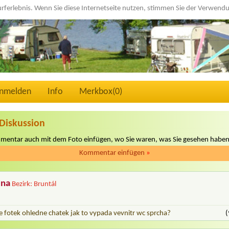
urferlebnis. Wenn Sie diese Internetseite nutzen, stimmen Sie der Verwen
nmelden
Info
Merkbox(
0
)
Diskussion
mmentar auch mit dem Foto einfügen, wo Sie waren, was Sie gesehen haben
Kommentar einfügen
»
ina
Bezirk: Bruntál
e fotek ohledne chatek jak to vypada vevnitr wc sprcha?
(