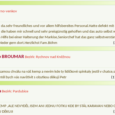
Brno-venkov
da.sehr freundliches und vor allem hilfsbereites Personal.Hatte defekt m
tt die haben mir schnell und sehr preisgünstig geholfen und das auto selbs
Hilfe bei einer Halterung der Markise,Seniorchef hat das ganz selbstverstän
eder gern dort.Herzlichst Fam.Böhm
(
emp BROUMAR
Bezirk: Rychnov nad Kněžnou
amou chválu na váš kemp a nevím kde ty lidičkové spinkaly jestli v chatce,
těl bych vás navštívit s obytkou děkuji Petr
(1
a
Bezirk: Pardubice
EMP ,ALE NEVYDĚL JSEM ANI JEDNU FOTKU KDE BY STÁL KARAVAN NEBO
 DĚKUJI
(