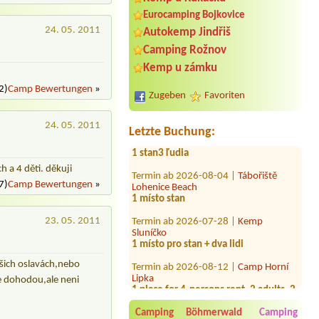
Eurocamping Bojkovice
24. 05. 2011
Autokemp Jindřiš
Camping Rožnov
Kemp u zámku
Termin ab 2026-07-24 |
Autokemp
Kraskov
2)
Camp Bewertungen
»
1x Stellplatz mit Strom und Wasser
Zugeben
Favoriten
Termin ab 2026-08-02 |
Autokemp
Danaj na Lučině
24. 05. 2011
Letzte Buchung:
1 stan3 ľudia
Termin ab 2026-08-04 |
Tábořiště
 a 4 děti. děkuji
Lohenice Beach
1 místo stan
7)
Camp Bewertungen
»
Termin ab 2026-07-28 |
Kemp
Sluníčko
23. 05. 2011
1 místo pro stan + dva lidi
Termin ab 2026-08-12 |
Camp Horní
Lipka
šich oslavách,nebo
1 place for 4-persons rent, 2 adults, 2
e dohodou,ale neni
children, car, electricity
Termin ab 2026-07-24 |
Autokemp
Camping Böhmerwald
Camping
Balaton