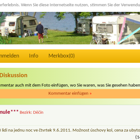
urferlebnis. Wenn Sie diese Internetseite nutzen, stimmen Sie der Verwen
nmelden
Info
Merkbox(
0
)
Diskussion
mmentar auch mit dem Foto einfügen, wo Sie waren, was Sie gesehen haben
Kommentar einfügen
»
mule***
Bezirk: Děčín
lidi na jednu noc ve čtvrtek 9.6.2011. Možnost úschovy kol, cena za ubytov
(1