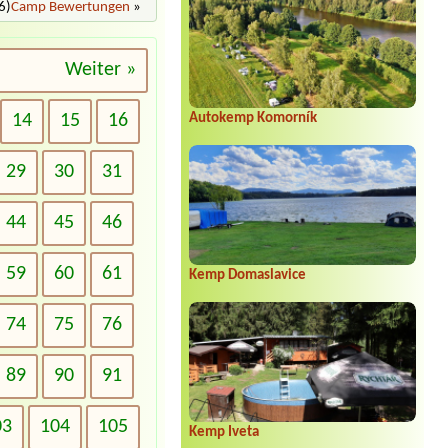
6)
Camp Bewertungen
»
Weiter »
14
15
16
Autokemp Komorník
29
30
31
44
45
46
59
60
61
Kemp Domaslavice
74
75
76
89
90
91
03
104
105
Kemp Iveta