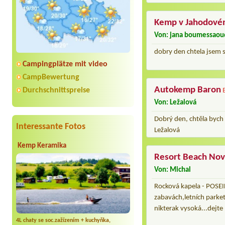
Kemp v Jahodové
Von: jana boumessaou
dobry den chtela jsem s
Campingplätze mit video
CampBewertung
Autokemp Baron
Durchschnittspreise
Von: Ležalová
Dobrý den, chtěla bych
Interessante Fotos
Ležalová
Kemp Keramika
Resort Beach Nov
Von: Michal
Rocková kapela - POSEI
zabavách,letních parke
nikterak vysoká...dejte
4L chaty se soc.zažízením + kuchyňka,