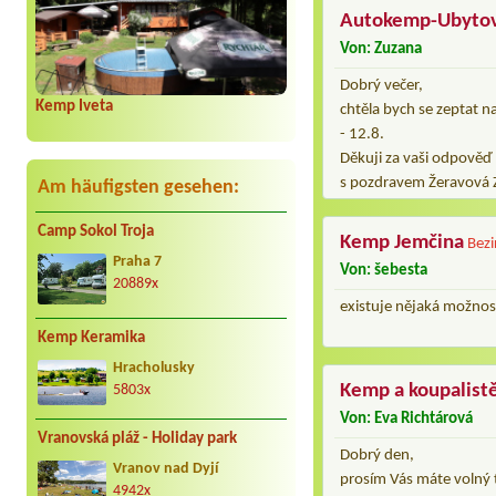
Autokemp-Ubytov
Von: Zuzana
Dobrý večer,
Kemp Iveta
chtěla bych se zeptat n
- 12.8.
Děkuji za vaši odpověď
s pozdravem Žeravová 
Am häufigsten gesehen:
Camp Sokol Troja
Kemp Jemčina
Bezi
Praha 7
Von: šebesta
20889x
existuje nějaká možnos
Kemp Keramika
Hracholusky
Kemp a koupalist
5803x
Von: Eva Richtárová
Vranovská pláž - Holiday park
Dobrý den,
Vranov nad Dyjí
prosím Vás máte volný 
4942x