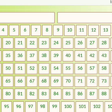
(
4
5
6
7
8
9
10
11
12
13
20
21
22
23
24
25
26
27
28
35
36
37
38
39
40
41
42
43
50
51
52
53
54
55
56
57
58
65
66
67
68
69
70
71
72
73
80
81
82
83
84
85
86
87
88
95
96
97
98
99
100
101
102
1