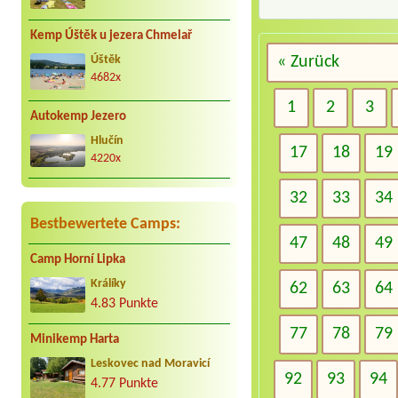
Kemp Úštěk u jezera Chmelař
« Zurück
Úštěk
4682x
1
2
3
Autokemp Jezero
Hlučín
17
18
19
4220x
32
33
34
Bestbewertete Camps:
47
48
49
Camp Horní Lipka
Králíky
62
63
64
4.83 Punkte
77
78
79
Minikemp Harta
Leskovec nad Moravicí
92
93
94
4.77 Punkte