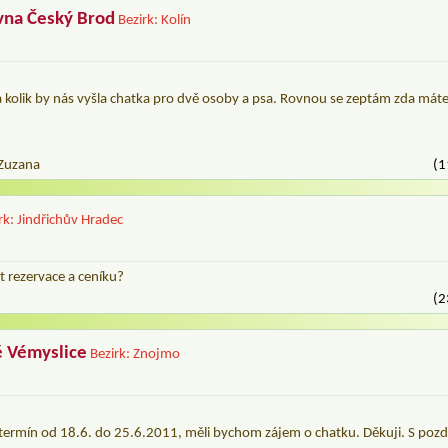
na Český Brod
Bezirk: Kolín
a kolik by nás vyšla chatka pro dvě osoby a psa. Rovnou se zeptám zda mát
Zuzana
(1
rk: Jindřichův Hradec
t rezervace a ceníku?
(2
ě Vémyslice
Bezirk: Znojmo
termín od 18.6. do 25.6.2011, měli bychom zájem o chatku. Děkuji. S poz