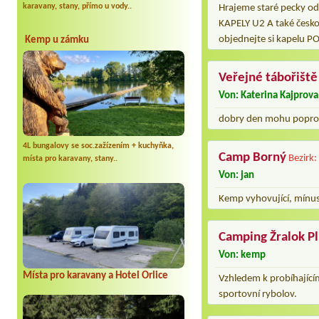
karavany, stany, přímo u vody..
Hrajeme staré pecky 
KAPELY U2 A také česko
objednejte si kapelu P
Kemp u zámku
Veřejné tábořiště
Von: Katerina Kajprova
dobry den mohu popros
4L bungalovy se soc.zažízením + kuchyňka,
Camp Borný
Bezirk:
místa pro karavany, stany..
Von: jan
Kemp vyhovující, mínus
Camping Žralok P
Von: kemp
Místa pro karavany a Hotel Orlice
Vzhledem k probíhající
sportovní rybolov.