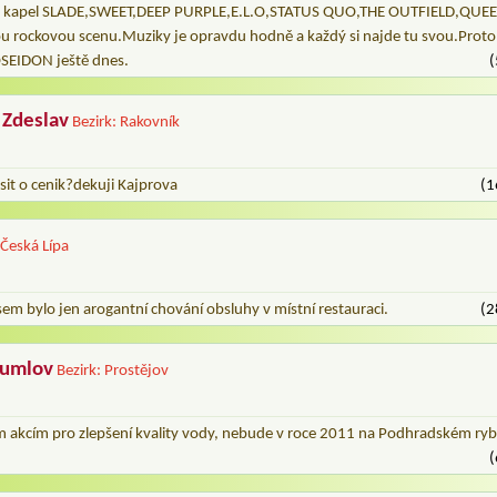
od kapel SLADE,SWEET,DEEP PURPLE,E.L.O,STATUS QUO,THE OUTFIELD,QU
u rockovou scenu.Muziky je opravdu hodně a každý si najde tu svou.Proto
OSEIDON ještě dnes.
(
 Zdeslav
Bezirk: Rakovník
it o cenik?dekuji Kajprova
(1
 Česká Lípa
em bylo jen arogantní chování obsluhy v místní restauraci.
(2
lumlov
Bezirk: Prostějov
m akcím pro zlepšení kvality vody, nebude v roce 2011 na Podhradském ryb
(