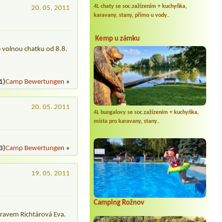
4L chaty se soc.zažízením + kuchyňka,
20. 05. 2011
karavany, stany, přímo u vody..
Kemp u zámku
e volnou chatku od 8.8.
1)
Camp Bewertungen
»
20. 05. 2011
4L bungalovy se soc.zažízením + kuchyňka,
místa pro karavany, stany..
3)
Camp Bewertungen
»
19. 05. 2011
Camping Rožnov
dravem Richtárová Eva.