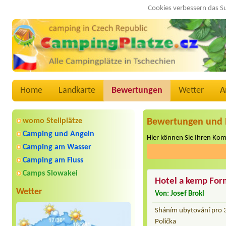
Cookies verbessern das S
Home
Landkarte
Bewertungen
Wetter
A
womo Stellplätze
Bewertungen und 
Camping und Angeln
Hier können Sie Ihren Ko
Camping am Wasser
Camping am Fluss
Camps Slowakei
Hotel a kemp For
Wetter
Von: Josef Brokl
Sháním ubytování pro 3 
Polička