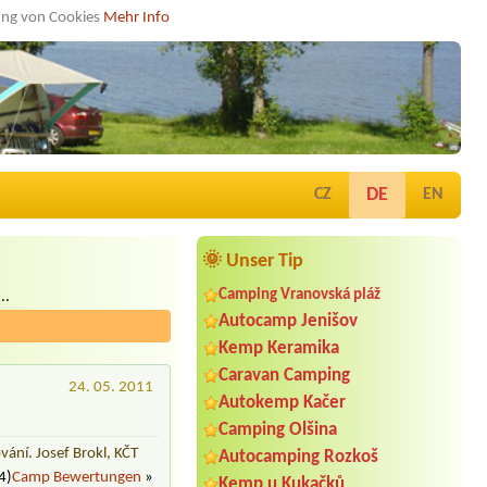
dung von Cookies
Mehr Info
DE
CZ
EN
🌞 Unser Tip
Camping Vranovská pláž
..
Autocamp Jenišov
Kemp Keramika
Caravan Camping
24. 05. 2011
Autokemp Kačer
Camping Olšina
ání. Josef Brokl, KČT
Autocamping Rozkoš
4)
Camp Bewertungen
»
Kemp u Kukačků