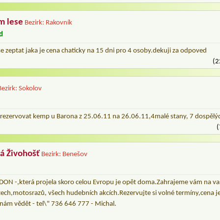
m lese
Bezirk: Rakovník
d
e zeptat jaka je cena chaticky na 15 dni pro 4 osoby.dekuji za odpoved
(2
Bezirk: Sokolov
 rezervovat kemp u Barona z 25.06.11 na 26.06.11,4malé stany, 7 dospělých
(
á Živohošť
Bezirk: Benešov
DON -,která projela skoro celou Evropu je opět doma.Zahrajeme vám na va
tech,motosrazů, všech hudebních akcích.Rezervujte si volné termíny,cena j
 nám vědět - tel\" 736 646 777 - Michal.