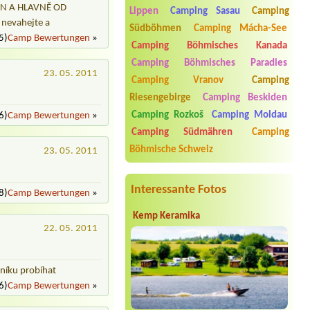
EEN A HLAVNĚ OD
Lippen
Camping Sasau
Camping
Termin ab 2026-09-18 |
Kemp pod
 nevahejte a
Südböhmen
Camping Mácha-See
Pustevnami
5)
Camp Bewertungen
»
8-10 pokojů pro 1-2 lidi+pes
Camping Böhmisches Kanada
Camping Böhmisches Paradies
Termin ab 2026-07-28 |
Šiška Kemp
23. 05. 2011
Camping Vranov
Camping
Termin ab 2026-08-01 |
Autokemp
Riesengebirge
Camping Beskiden
Hamr na Jezeře
2 osoby, jedno vozidlo se střešním
Camping Rozkoš
Camping Moldau
6)
Camp Bewertungen
»
stanem
Camping Südmähren
Camping
Termin ab 2026-08-07 |
Autocamp
Böhmische Schweiz
23. 05. 2011
Nové Město
Interessante Fotos
8)
Camp Bewertungen
»
Kemp Keramika
22. 05. 2011
níku probíhat
6)
Camp Bewertungen
»