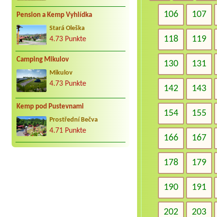
106
107
Pension a Kemp Vyhlídka
Stará Oleška
118
119
4.73 Punkte
Camping Mikulov
130
131
Mikulov
4.73 Punkte
142
143
Kemp pod Pustevnami
154
155
Prostřední Bečva
4.71 Punkte
166
167
178
179
190
191
202
203