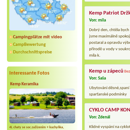
Kemp Patriot Drž
Von: míla
Dobrý den, chtěla bych
jsme maximálně spokojen
Campingplätze mit video
postaral a opravdu výbo
CampBewertung
přírodě u vody v soukr
Durchschnittspreise
míla k.
Kemp u zápeců
Bez
Interessante Fotos
Von: Saša
Kemp Keramika
Ubytováni děsné,spaní
sparťanské podmínky
CYKLO CAMP KON
Von: Zdenál
Klidné vyspání na cyklo
4L chaty se soc.zažízením + kuchyňka,