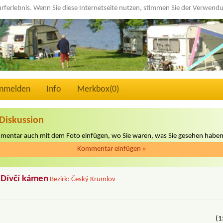
urferlebnis. Wenn Sie diese Internetseite nutzen, stimmen Sie der Verwen
nmelden
Info
Merkbox(
0
)
Diskussion
mmentar auch mit dem Foto einfügen, wo Sie waren, was Sie gesehen haben
Kommentar einfügen
»
 Dívčí kámen
Bezirk: Český Krumlov
(1