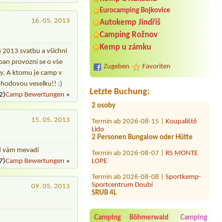
Eurocamping Bojkovice
16. 05. 2013
Autokemp Jindřiš
Camping Rožnov
Termin ab 2026-07-24 |
Morava camp
Kemp u zámku
u 2013 svatbu a všichni
chatka pro 2 osoby + pes
pan provozní se o vše
Zugeben
Favoriten
Termin ab 2026-07-30 |
Camping
ny. A ktomu je camp v
Terasy
ohodovou veselku!! :)
1 místo pro osobní auto, spaní v autě,
Letzte Buchung:
2 osoby
2)
Camp Bewertungen
»
Termin ab 2026-08-15 |
Koupaliště
Lido
15. 05. 2013
2 Personen Bungalow oder Hütte
Termin ab 2026-08-07 |
RS MONTE
LOPE
ud vám mevadí
7)
Camp Bewertungen
»
Termin ab 2026-08-08 |
Sportkemp-
Sportcentrum Doubí
SRUB 4L
09. 05. 2013
Termin ab 2026-08-10 |
Kemp a
koupaliště Klášter
1 stan, 2 osoby ( 1 dospělý, 1 dítě),
Camping Böhmerwald
Camping
auto1 místo bez přípojky