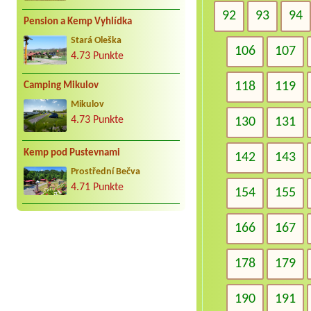
92
93
94
Pension a Kemp Vyhlídka
Stará Oleška
106
107
4.73 Punkte
118
119
Camping Mikulov
Mikulov
4.73 Punkte
130
131
Kemp pod Pustevnami
142
143
Prostřední Bečva
4.71 Punkte
154
155
166
167
178
179
190
191