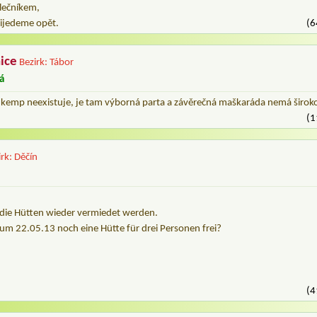
lečníkem,
ijedeme opět.
(6
ice
Bezirk: Tábor
á
ní kemp neexistuje, je tam výborná parta a závěrečná maškaráda nemá širok
(1
irk: Děčín
die Hütten wieder vermiedet werden.
zum 22.05.13 noch eine Hütte für drei Personen frei?
(4