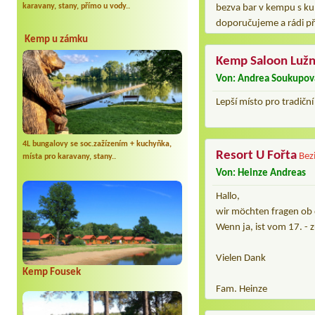
karavany, stany, přímo u vody..
bezva bar v kempu s ku
doporučujeme a rádi př
Kemp u zámku
Kemp Saloon Lužn
Von: Andrea Soukupov
Lepší místo pro tradič
4L bungalovy se soc.zažízením + kuchyňka,
Resort U Fořta
Bez
místa pro karavany, stany..
Von: Heinze Andreas
Hallo,
wir möchten fragen ob 
Wenn ja, ist vom 17. - 
Vielen Dank
Kemp Fousek
Fam. Heinze