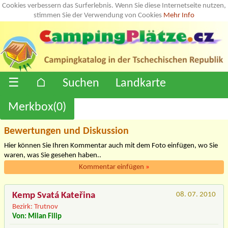
Cookies verbessern das Surferlebnis. Wenn Sie diese Internetseite nutzen,
stimmen Sie der Verwendung von Cookies
Mehr Info
☰
⌂
Suchen
Landkarte
Merkbox(
0
)
Bewertungen und Diskussion
Hier können Sie Ihren Kommentar auch mit dem Foto einfügen, wo Sie
waren, was Sie gesehen haben..
Kommentar einfügen
»
Kemp Svatá Kateřina
08. 07. 2010
Bezirk: Trutnov
Von: Milan Filip