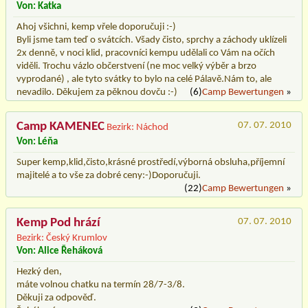
Von: Katka
Ahoj všichni, kemp vřele doporučuji :-)
Byli jsme tam teď o svátcích. Všady čisto, sprchy a záchody uklízeli
2x denně, v noci klid, pracovníci kempu udělali co Vám na očích
viděli. Trochu vázlo občerstvení (ne moc velký výběr a brzo
vyprodané) , ale tyto svátky to bylo na celé Pálavě.Nám to, ale
nevadilo. Děkujem za pěknou dovču :-)
(6)
Camp Bewertungen
»
Camp KAMENEC
07. 07. 2010
Bezirk: Náchod
Von: Léňa
Super kemp,klid,čisto,krásné prostředí,výborná obsluha,příjemní
majitelé a to vše za dobré ceny:-)Doporučuji.
(22)
Camp Bewertungen
»
Kemp Pod hrází
07. 07. 2010
Bezirk: Český Krumlov
Von: Alice Řeháková
Hezký den,
máte volnou chatku na termín 28/7-3/8.
Děkuji za odpověď.