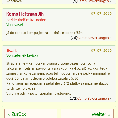
Řeháková
(9)
Camp Bewertungen
»
Kemp Hejtman Jih
07. 07. 2010
Bezirk: Jindřichův Hradec
Von: vasek
já do tohoto kempu jed za 11 dní a moc se těším.
(76)
Camp Bewertungen
»
Bezirk:
07. 07. 2010
Von: zdeněk lavička
Strávili jsme v kempu Panorama v Lipně bezesnou noc, v
takzvaném Letním pavilonu řvala skupinka 4 ožralů vč. xxx, tedy
zaměstnankyně zařízení, pouštěli hudbu na plné pecky minimálně
do 2,30, další hudební produkce začala v 5,30.
Ráno jsem na recepčním žádal slevu 1/2 platby za mizerné služby,
tvrdil, že ho vydírám.
Varuji všechny potencionální návštěvníky!
(172)
Camp Bewertungen
»
« Zurück
Weiter »