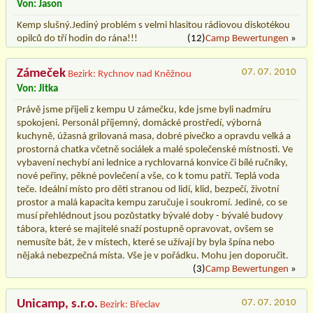
Von: Jason
Kemp slušný.Jediný problém s velmi hlasitou rádiovou diskotékou
opilců do tří hodin do rána!!!
(12)
Camp Bewertungen
»
Zámeček
07. 07. 2010
Bezirk: Rychnov nad Kněžnou
Von: Jitka
Právě jsme přijeli z kempu U zámečku, kde jsme byli nadmíru
spokojeni. Personál příjemný, domácké prostředí, výborná
kuchyně, úžasná grilovaná masa, dobré pivečko a opravdu velká a
prostorná chatka včetně sociálek a malé společenské místnosti. Ve
vybavení nechybí ani lednice a rychlovarná konvice či bílé ručníky,
nové peřiny, pěkné povlečení a vše, co k tomu patří. Teplá voda
teče. Ideální místo pro děti stranou od lidí, klid, bezpečí, životní
prostor a malá kapacita kempu zaručuje i soukromí. Jediné, co se
musí přehlédnout jsou pozůstatky bývalé doby - bývalé budovy
tábora, které se majitelé snaží postupně opravovat, ovšem se
nemusíte bát, že v místech, které se užívají by byla špína nebo
nějaká nebezpečná místa. Vše je v pořádku. Mohu jen doporučit.
(3)
Camp Bewertungen
»
Unicamp, s.r.o.
07. 07. 2010
Bezirk: Břeclav