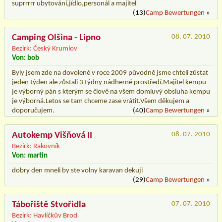
suprrrrr ubytování,jídlo,personál a majitel
(13)
Camp Bewertungen
»
Camping Olšina - Lipno
08. 07. 2010
Bezirk: Český Krumlov
Von: bob
Byly jsem zde na dovolené v roce 2009 původně jsme chteli zůstat
jeden týden ale zůstali 3 týdny nádherné prostředí.Majitel kempu
je výborný pán s kterým se člově na všem domluvý obsluha kempu
je výborná.Letos se tam chceme zase vrátit.Všem děkujem a
doporučujem.
(40)
Camp Bewertungen
»
Autokemp Višňová II
08. 07. 2010
Bezirk: Rakovník
Von: martin
dobry den mneli by ste volny karavan dekuji
(29)
Camp Bewertungen
»
Tábořiště Stvořidla
07. 07. 2010
Bezirk: Havlíčkův Brod