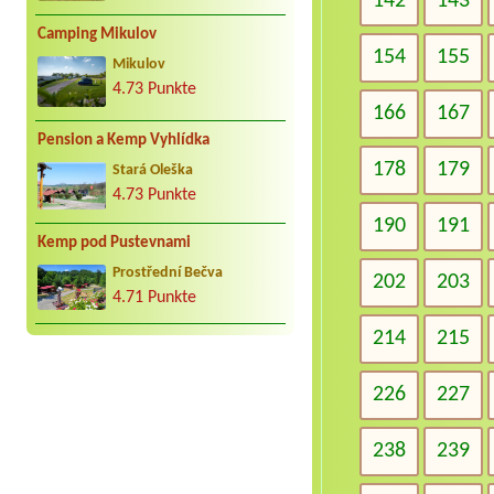
142
143
Camping Mikulov
154
155
Mikulov
4.73 Punkte
166
167
Pension a Kemp Vyhlídka
178
179
Stará Oleška
4.73 Punkte
190
191
Kemp pod Pustevnami
Prostřední Bečva
202
203
4.71 Punkte
214
215
226
227
238
239