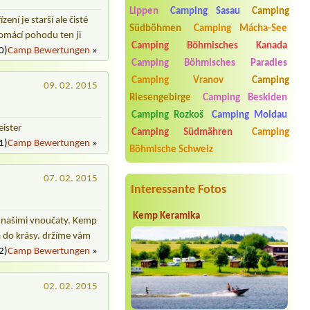
Termin ab 2026-07-30 |
Camp Pálava -
Lippen
Camping Sasau
Camping
ní je starší ale čisté
Nové Mlýny
Südböhmen
Camping Mácha-See
3 místa pro stany + 4 dospělí + 4 děti
omácí pohodu ten ji
Camping Böhmisches Kanada
0)
Camp Bewertungen
»
Termin ab 2026-07-24 |
Autocamp
Camping Böhmisches Paradies
Osek
Hütte 2 Personen 2 hunde
Camping Vranov
Camping
09. 02. 2015
Riesengebirge
Camping Beskiden
Termin ab 2026-08-03 |
Kemp
Western
Camping Rozkoš
Camping Moldau
Srub
ister
Camping Südmähren
Camping
Termin ab 2026-08-06 |
Kemp
1)
Camp Bewertungen
»
Böhmische Schweiz
DACHOVA
1 Zelt 1 Person
07. 02. 2015
Interessante Fotos
Kemp Keramika
 s našimi vnoučaty. Kemp
á do krásy. držíme vám
2)
Camp Bewertungen
»
02. 02. 2015