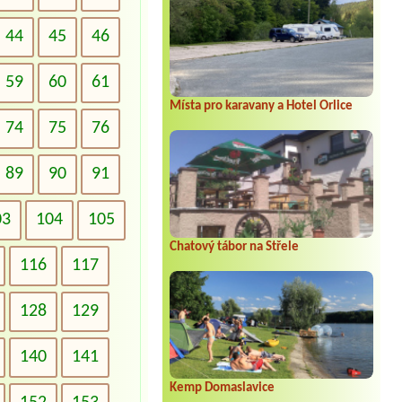
44
45
46
59
60
61
Místa pro karavany a Hotel Orlice
74
75
76
89
90
91
03
104
105
Chatový tábor na Střele
116
117
128
129
140
141
Kemp Domaslavice