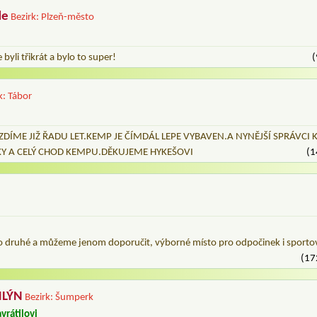
de
Bezirk: Plzeň-město
yli třikrát a bylo to super!
(
k: Tábor
DÍME JIŽ ŘADU LET.KEMP JE ČÍMDÁL LEPE VYBAVEN.A NYNĚJŠÍ SPRÁVCI
KY A CELÝ CHOD KEMPU.DĚKUJEME HYKEŠOVI
(1
po druhé a můžeme jenom doporučit, výborné místo pro odpočinek i sportov
(17
MLÝN
Bezirk: Šumperk
vrátilovi