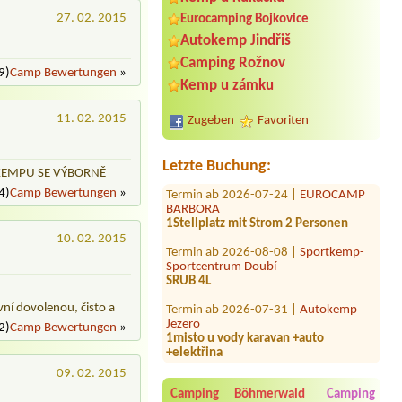
27. 02. 2015
Eurocamping Bojkovice
Autokemp Jindřiš
Camping Rožnov
Termin ab 2026-08-07 |
Autocamping
9)
Camp Bewertungen
»
Kemp u zámku
Rozkoš
2 x Stellplatz, insg. 3 Erw. 3 Kindern
11. 02. 2015
Zugeben
Favoriten
Termin ab 2026-08-01 |
Autokemp
BALDI Jesenice
Letzte Buchung:
Termin ab 2026-07-24 |
EUROCAMP
 KEMPU SE VÝBORNĚ
BARBORA
4)
Camp Bewertungen
»
1Stellplatz mit Strom 2 Personen
Termin ab 2026-08-08 |
Sportkemp-
10. 02. 2015
Sportcentrum Doubí
SRUB 4L
Termin ab 2026-07-31 |
Autokemp
Jezero
ní dovolenou, čisto a
1misto u vody karavan +auto
2)
Camp Bewertungen
»
+elektřina
Termin ab 2026-07-23 |
Autokemp
Přehrada Mostkovice
09. 02. 2015
01 x obytná dodávka
Camping Böhmerwald
Camping