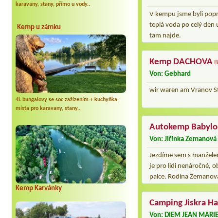
karavany, stany, přímo u vody..
V kempu jsme byli poprvé
teplá voda po celý den
Kemp u zámku
tam najde.
Kemp DACHOVA
B
Von: Gebhard
wir waren am Vranov St
4L bungalovy se soc.zažízením + kuchyňka,
místa pro karavany, stany..
Autokemp Babylo
Von: Jiřinka Zemanová
Jezdíme sem s manželem 
je pro lidi nenáročné, 
palce. Rodina Zemanova
Kemp Karvánky
Camping Jiskra H
Von: DIEM JEAN MARI