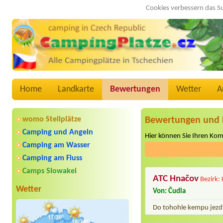
Cookies verbessern das S
Home
Landkarte
Bewertungen
Wetter
A
womo Stellplätze
Bewertungen und 
Camping und Angeln
Hier können Sie Ihren Ko
Camping am Wasser
Camping am Fluss
Camps Slowakei
ATC Hnačov
Bezirk:
Wetter
Von: Čudla
Do tohohle kempu jezdim