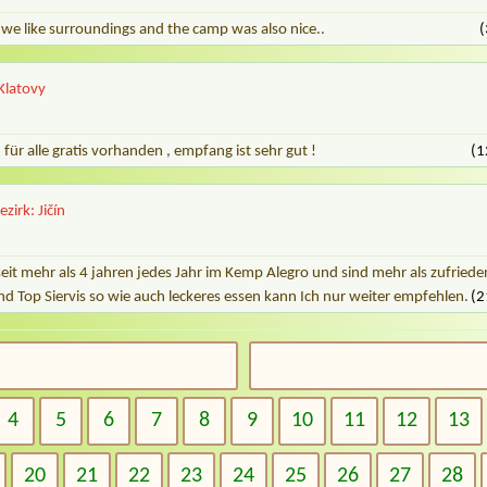
 we like surroundings and the camp was also nice..
(
 Klatovy
an für alle gratis vorhanden , empfang ist sehr gut !
(1
ezirk: Jičín
seit mehr als 4 jahren jedes Jahr im Kemp Alegro und sind mehr als zufrie
 Top Siervis so wie auch leckeres essen kann Ich nur weiter empfehlen.
(2
4
5
6
7
8
9
10
11
12
13
20
21
22
23
24
25
26
27
28