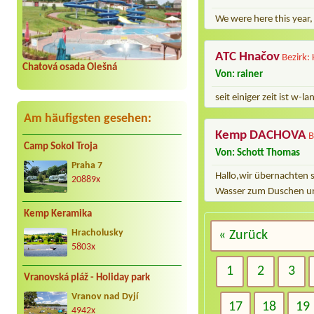
We were here this year,
ATC Hnačov
Bezirk:
Chatová osada Olešná
Von: rainer
seit einiger zeit ist w-l
Am häufigsten gesehen:
Kemp DACHOVA
B
Camp Sokol Troja
Von: Schott Thomas
Praha 7
Hallo,wir übernachten 
20889x
Wasser zum Duschen und
Kemp Keramika
« Zurück
Hracholusky
5803x
1
2
3
Vranovská pláž - Holiday park
Vranov nad Dyjí
17
18
19
4942x