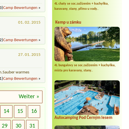
4L chaty se soc.zažízením + kuchyňka,
3)
Camp Bewertungen
»
karavany, stany, přímo u vody..
01. 02. 2015
Kemp u zámku
2)
Camp Bewertungen
»
27. 01. 2015
4L bungalovy se soc.zažízením + kuchyňka,
místa pro karavany, stany..
den.Sauber warmes
1)
Camp Bewertungen
»
Weiter »
14
15
16
Autocamping Pod Černým lesem
29
30
31