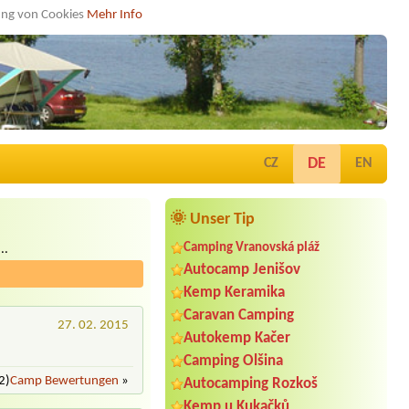
dung von Cookies
Mehr Info
DE
CZ
EN
🌞 Unser Tip
Camping Vranovská pláž
..
Autocamp Jenišov
Kemp Keramika
Caravan Camping
27. 02. 2015
Autokemp Kačer
Camping Olšina
2)
Camp Bewertungen
»
Autocamping Rozkoš
Kemp u Kukačků