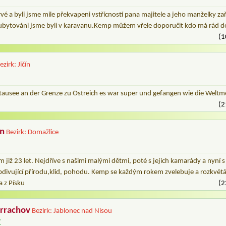
 a byli jsme mile překvapeni vstřícností pana majitele a jeho manželky zaříze
 ubytováni jsme byli v karavanu.Kemp můžem vřele doporučit kdo má rád d
(1
ezirk: Jičín
ausee an der Grenze zu Östreich es war super und gefangen wie die Weltme
(2
n
Bezirk: Domažlice
již 23 let. Nejdříve s našimi malými dětmi, poté s jejich kamarády a nyní
obdivující přírodu,klid, pohodu. Kemp se každým rokem zvelebuje a rozkvét
 z Písku
(2
arrachov
Bezirk: Jablonec nad Nisou
E