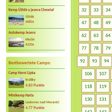
32
33
34
Kemp Úštěk u jezera Chmelař
Úštěk
4682x
47
48
49
Autokemp Jezero
62
63
64
Hlučín
4220x
77
78
79
92
93
94
Bestbewertete Camps:
Camp Horní Lipka
106
107
Králíky
4.83 Punkte
118
119
Minikemp Harta
130
131
Leskovec nad Moravicí
4.77 Punkte