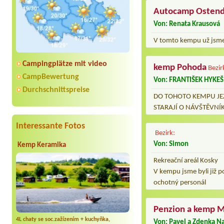
Autocamp Osten
Von: Renata Krausová
V tomto kempu už jsme b
Campingplätze mit video
kemp Pohoda
Bezir
CampBewertung
Von: FRANTIŠEK HYKEŠ
Durchschnittspreise
DO TOHOTO KEMPU JEZ
STARAJÍ O NÁVŠTĚVNÍ
Interessante Fotos
Bezirk:
Von: Simon
Kemp Keramika
Rekreační areál Kosky
V kempu jsme byli již 
ochotný personál
Penzion a kemp 
4L chaty se soc.zažízením + kuchyňka,
Von: Pavel a Zdenka Na