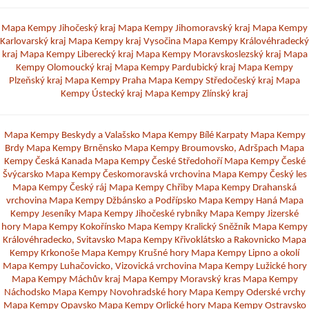
Mapa Kempy Jihočeský kraj
Mapa Kempy Jihomoravský kraj
Mapa Kempy
Karlovarský kraj
Mapa Kempy kraj Vysočina
Mapa Kempy Královéhradecký
kraj
Mapa Kempy Liberecký kraj
Mapa Kempy Moravskoslezský kraj
Mapa
Kempy Olomoucký kraj
Mapa Kempy Pardubický kraj
Mapa Kempy
Plzeňský kraj
Mapa Kempy Praha
Mapa Kempy Středočeský kraj
Mapa
Kempy Ústecký kraj
Mapa Kempy Zlínský kraj
Mapa Kempy Beskydy a Valašsko
Mapa Kempy Bílé Karpaty
Mapa Kempy
Brdy
Mapa Kempy Brněnsko
Mapa Kempy Broumovsko, Adršpach
Mapa
Kempy Česká Kanada
Mapa Kempy České Středohoří
Mapa Kempy České
Švýcarsko
Mapa Kempy Českomoravská vrchovina
Mapa Kempy Český les
Mapa Kempy Český ráj
Mapa Kempy Chřiby
Mapa Kempy Drahanská
vrchovina
Mapa Kempy Džbánsko a Podřípsko
Mapa Kempy Haná
Mapa
Kempy Jeseníky
Mapa Kempy Jihočeské rybníky
Mapa Kempy Jizerské
hory
Mapa Kempy Kokořínsko
Mapa Kempy Kralický Sněžník
Mapa Kempy
Královéhradecko, Svitavsko
Mapa Kempy Křivoklátsko a Rakovnicko
Mapa
Kempy Krkonoše
Mapa Kempy Krušné hory
Mapa Kempy Lipno a okolí
Mapa Kempy Luhačovicko, Vizovická vrchovina
Mapa Kempy Lužické hory
Mapa Kempy Máchův kraj
Mapa Kempy Moravský kras
Mapa Kempy
Náchodsko
Mapa Kempy Novohradské hory
Mapa Kempy Oderské vrchy
Mapa Kempy Opavsko
Mapa Kempy Orlické hory
Mapa Kempy Ostravsko