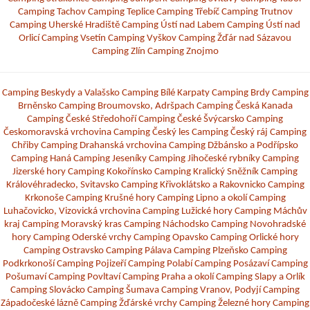
Camping Tachov
Camping Teplice
Camping Třebíč
Camping Trutnov
Camping Uherské Hradiště
Camping Ústí nad Labem
Camping Ústí nad
Orlicí
Camping Vsetín
Camping Vyškov
Camping Žďár nad Sázavou
Camping Zlín
Camping Znojmo
Camping Beskydy a Valašsko
Camping Bílé Karpaty
Camping Brdy
Camping
Brněnsko
Camping Broumovsko, Adršpach
Camping Česká Kanada
Camping České Středohoří
Camping České Švýcarsko
Camping
Českomoravská vrchovina
Camping Český les
Camping Český ráj
Camping
Chřiby
Camping Drahanská vrchovina
Camping Džbánsko a Podřípsko
Camping Haná
Camping Jeseníky
Camping Jihočeské rybníky
Camping
Jizerské hory
Camping Kokořínsko
Camping Kralický Sněžník
Camping
Královéhradecko, Svitavsko
Camping Křivoklátsko a Rakovnicko
Camping
Krkonoše
Camping Krušné hory
Camping Lipno a okolí
Camping
Luhačovicko, Vizovická vrchovina
Camping Lužické hory
Camping Máchův
kraj
Camping Moravský kras
Camping Náchodsko
Camping Novohradské
hory
Camping Oderské vrchy
Camping Opavsko
Camping Orlické hory
Camping Ostravsko
Camping Pálava
Camping Plzeňsko
Camping
Podkrkonoší
Camping Pojizeří
Camping Polabí
Camping Posázaví
Camping
Pošumaví
Camping Povltaví
Camping Praha a okolí
Camping Slapy a Orlík
Camping Slovácko
Camping Šumava
Camping Vranov, Podyjí
Camping
Západočeské lázně
Camping Žďárské vrchy
Camping Železné hory
Camping