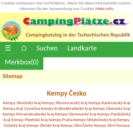
Cookies verbessern das Surferlebnis. Wenn Sie diese Internetseite nutzen,
stimmen Sie der Verwendung von Cookies
Mehr Info
☰
⌂
Suchen
Landkarte
Merkbox(
0
)
Sitemap
Kempy Česko
Kempy Jihočeský kraj
Kempy Jihomoravský kraj
Kempy Karlovarský kraj
Kempy kraj Vysočina
Kempy Královéhradecký kraj
Kempy Liberecký kraj
Kempy Moravskoslezský kraj
Kempy Olomoucký kraj
Kempy Pardubický
kraj
Kempy Plzeňský kraj
Kempy Praha
Kempy Středočeský kraj
Kempy
Ústecký kraj
Kempy Zlínský kraj
Kempy Jižní Čechy
Kempy Jižní Morava