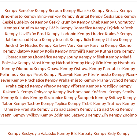
Kempy Benešov
Kempy Beroun
Kempy Blansko
Kempy Břeclav
Kempy
Brno-město
Kempy Brno-venkov
Kempy Bruntál
Kempy Česká Lípa
Kempy
České Budějovice
Kempy Český Krumlov
Kempy Cheb
Kempy Chomutov
Kempy Chrudim
Kempy Děčín
Kempy Domažlice
Kempy Frýdek-Místek
Kempy Havlíčkův Brod
Kempy Hodonín
Kempy Hradec Králové
Kempy
Jablonec nad Nisou
Kempy Jeseník
Kempy Jičín
Kempy Jihlava
Kempy
Jindřichův Hradec
Kempy Karlovy Vary
Kempy Karviná
Kempy Kladno
Kempy Klatovy
Kempy Kolín
Kempy Kroměříž
Kempy Kutná Hora
Kempy
Liberec
Kempy Litoměřice
Kempy Louny
Kempy Mělník
Kempy Mladá
Boleslav
Kempy Most
Kempy Náchod
Kempy Nový Jičín
Kempy Nymburk
Kempy Olomouc
Kempy Opava
Kempy Ostrava
Kempy Pardubice
Kempy
Pelhřimov
Kempy Písek
Kempy Plzeň-jih
Kempy Plzeň-město
Kempy Plzeň-
sever
Kempy Prachatice
Kempy Praha-město
Kempy Praha-východ
Kempy
Praha-západ
Kempy Přerov
Kempy Příbram
Kempy Prostějov
Kempy
Rakovník
Kempy Rokycany
Kempy Rychnov nad Kněžnou
Kempy Semily
Kempy Sokolov
Kempy Strakonice
Kempy Šumperk
Kempy Svitavy
Kempy
Tábor
Kempy Tachov
Kempy Teplice
Kempy Třebíč
Kempy Trutnov
Kempy
Uherské Hradiště
Kempy Ústí nad Labem
Kempy Ústí nad Orlicí
Kempy
Vsetín
Kempy Vyškov
Kempy Žďár nad Sázavou
Kempy Zlín
Kempy Znojmo
Kempy Beskydy a Valašsko
Kempy Bílé Karpaty
Kempy Brdy
Kempy