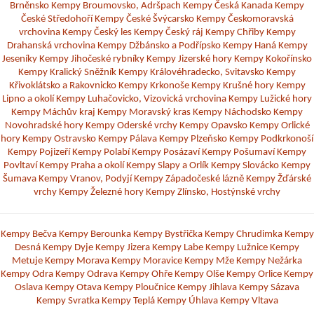
Brněnsko
Kempy Broumovsko, Adršpach
Kempy Česká Kanada
Kempy
České Středohoří
Kempy České Švýcarsko
Kempy Českomoravská
vrchovina
Kempy Český les
Kempy Český ráj
Kempy Chřiby
Kempy
Drahanská vrchovina
Kempy Džbánsko a Podřípsko
Kempy Haná
Kempy
Jeseníky
Kempy Jihočeské rybníky
Kempy Jizerské hory
Kempy Kokořínsko
Kempy Kralický Sněžník
Kempy Královéhradecko, Svitavsko
Kempy
Křivoklátsko a Rakovnicko
Kempy Krkonoše
Kempy Krušné hory
Kempy
Lipno a okolí
Kempy Luhačovicko, Vizovická vrchovina
Kempy Lužické hory
Kempy Máchův kraj
Kempy Moravský kras
Kempy Náchodsko
Kempy
Novohradské hory
Kempy Oderské vrchy
Kempy Opavsko
Kempy Orlické
hory
Kempy Ostravsko
Kempy Pálava
Kempy Plzeňsko
Kempy Podkrkonoší
Kempy Pojizeří
Kempy Polabí
Kempy Posázaví
Kempy Pošumaví
Kempy
Povltaví
Kempy Praha a okolí
Kempy Slapy a Orlík
Kempy Slovácko
Kempy
Šumava
Kempy Vranov, Podyjí
Kempy Západočeské lázně
Kempy Žďárské
vrchy
Kempy Železné hory
Kempy Zlínsko, Hostýnské vrchy
Kempy Bečva
Kempy Berounka
Kempy Bystřička
Kempy Chrudimka
Kempy
Desná
Kempy Dyje
Kempy Jizera
Kempy Labe
Kempy Lužnice
Kempy
Metuje
Kempy Morava
Kempy Moravice
Kempy Mže
Kempy Nežárka
Kempy Odra
Kempy Odrava
Kempy Ohře
Kempy Olše
Kempy Orlice
Kempy
Oslava
Kempy Otava
Kempy Ploučnice
Kempy Jihlava
Kempy Sázava
Kempy Svratka
Kempy Teplá
Kempy Úhlava
Kempy Vltava