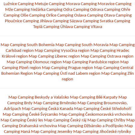
Lužnice
Camping Metuje
Camping Morava
Camping Moravice
Camping
Mže
Camping Nežárka
Camping Odra
Camping Odrava
Camping Ohře
Camping Olše
Camping Orlice
Camping Oslava
Camping Otava
Camping
Ploučnice
Camping Jihlava
Camping Sázava
Camping Svratka
Camping
Teplá
Camping Úhlava
Camping Vltava
Map Camping South Bohemia
Map Camping South Moravia
Map Camping
Carlsbad region
Map Camping Vysočina region
Map Camping Hradec
Králové region
Map Camping Liberec region
Map Camping Ostrava region
Map Camping Olomouc region
Map Camping Pardubice region
Map
Camping Plzeň region
Map Camping Prague region
Map Camping Central
Bohemian Region
Map Camping Ústí nad Labem region
Map Camping Zlín
region
Map Camping Beskydy a Valašsko
Map Camping Bílé Karpaty
Map
Camping Brdy
Map Camping Brněnsko
Map Camping Broumovsko,
Adršpach
Map Camping Česká Kanada
Map Camping České Středohoří
Map Camping České Švýcarsko
Map Camping Českomoravská vrchovina
Map Camping Český les
Map Camping Český ráj
Map Camping Chřiby
Map
Camping Drahanská vrchovina
Map Camping Džbánsko a Podřípsko
Map
Camping Haná
Map Camping Jeseníky
Map Camping Jihočeské rybníky