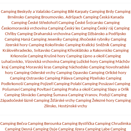
Camping Beskydy a Valašsko
Camping Bílé Karpaty
Camping Brdy
Camping
Brněnsko
Camping Broumovsko, Adršpach
Camping Česká Kanada
Camping České Středohoří
Camping České Švýcarsko
Camping
Českomoravská vrchovina
Camping Český les
Camping Český ráj
Camping
Chřiby
Camping Drahanská vrchovina
Camping Džbánsko a Podřípsko
Camping Haná
Camping Jeseníky
Camping Jihočeské rybníky
Camping
Jizerské hory
Camping Kokořínsko
Camping Kralický Sněžník
Camping
Královéhradecko, Svitavsko
Camping Křivoklátsko a Rakovnicko
Camping
Krkonoše
Camping Krušné hory
Camping Lipno a okolí
Camping
Luhačovicko, Vizovická vrchovina
Camping Lužické hory
Camping Máchův
kraj
Camping Moravský kras
Camping Náchodsko
Camping Novohradské
hory
Camping Oderské vrchy
Camping Opavsko
Camping Orlické hory
Camping Ostravsko
Camping Pálava
Camping Plzeňsko
Camping
Podkrkonoší
Camping Pojizeří
Camping Polabí
Camping Posázaví
Camping
Pošumaví
Camping Povltaví
Camping Praha a okolí
Camping Slapy a Orlík
Camping Slovácko
Camping Šumava
Camping Vranov, Podyjí
Camping
Západočeské lázně
Camping Žďárské vrchy
Camping Železné hory
Camping
Zlínsko, Hostýnské vrchy
Camping Bečva
Camping Berounka
Camping Bystřička
Camping Chrudimka
Camping Desná
Camping Dyje
Camping Jizera
Camping Labe
Camping