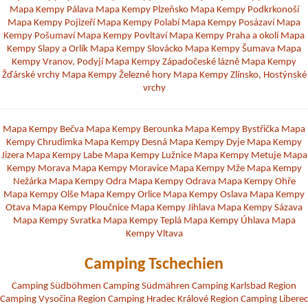
Mapa Kempy Pálava
Mapa Kempy Plzeňsko
Mapa Kempy Podkrkonoší
Mapa Kempy Pojizeří
Mapa Kempy Polabí
Mapa Kempy Posázaví
Mapa
Kempy Pošumaví
Mapa Kempy Povltaví
Mapa Kempy Praha a okolí
Mapa
Kempy Slapy a Orlík
Mapa Kempy Slovácko
Mapa Kempy Šumava
Mapa
Kempy Vranov, Podyjí
Mapa Kempy Západočeské lázně
Mapa Kempy
Žďárské vrchy
Mapa Kempy Železné hory
Mapa Kempy Zlínsko, Hostýnské
vrchy
Mapa Kempy Bečva
Mapa Kempy Berounka
Mapa Kempy Bystřička
Mapa
Kempy Chrudimka
Mapa Kempy Desná
Mapa Kempy Dyje
Mapa Kempy
Jizera
Mapa Kempy Labe
Mapa Kempy Lužnice
Mapa Kempy Metuje
Mapa
Kempy Morava
Mapa Kempy Moravice
Mapa Kempy Mže
Mapa Kempy
Nežárka
Mapa Kempy Odra
Mapa Kempy Odrava
Mapa Kempy Ohře
Mapa Kempy Olše
Mapa Kempy Orlice
Mapa Kempy Oslava
Mapa Kempy
Otava
Mapa Kempy Ploučnice
Mapa Kempy Jihlava
Mapa Kempy Sázava
Mapa Kempy Svratka
Mapa Kempy Teplá
Mapa Kempy Úhlava
Mapa
Kempy Vltava
Camping Tschechien
Camping Südböhmen
Camping Südmähren
Camping Karlsbad Region
Camping Vysočina Region
Camping Hradec Králové Region
Camping Liberec