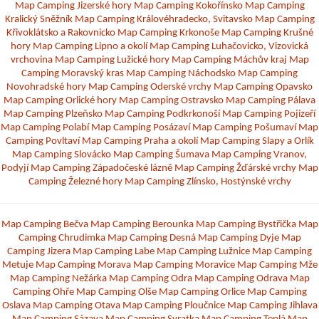
Map Camping Jizerské hory
Map Camping Kokořínsko
Map Camping
Kralický Sněžník
Map Camping Královéhradecko, Svitavsko
Map Camping
Křivoklátsko a Rakovnicko
Map Camping Krkonoše
Map Camping Krušné
hory
Map Camping Lipno a okolí
Map Camping Luhačovicko, Vizovická
vrchovina
Map Camping Lužické hory
Map Camping Máchův kraj
Map
Camping Moravský kras
Map Camping Náchodsko
Map Camping
Novohradské hory
Map Camping Oderské vrchy
Map Camping Opavsko
Map Camping Orlické hory
Map Camping Ostravsko
Map Camping Pálava
Map Camping Plzeňsko
Map Camping Podkrkonoší
Map Camping Pojizeří
Map Camping Polabí
Map Camping Posázaví
Map Camping Pošumaví
Map
Camping Povltaví
Map Camping Praha a okolí
Map Camping Slapy a Orlík
Map Camping Slovácko
Map Camping Šumava
Map Camping Vranov,
Podyjí
Map Camping Západočeské lázně
Map Camping Žďárské vrchy
Map
Camping Železné hory
Map Camping Zlínsko, Hostýnské vrchy
Map Camping Bečva
Map Camping Berounka
Map Camping Bystřička
Map
Camping Chrudimka
Map Camping Desná
Map Camping Dyje
Map
Camping Jizera
Map Camping Labe
Map Camping Lužnice
Map Camping
Metuje
Map Camping Morava
Map Camping Moravice
Map Camping Mže
Map Camping Nežárka
Map Camping Odra
Map Camping Odrava
Map
Camping Ohře
Map Camping Olše
Map Camping Orlice
Map Camping
Oslava
Map Camping Otava
Map Camping Ploučnice
Map Camping Jihlava