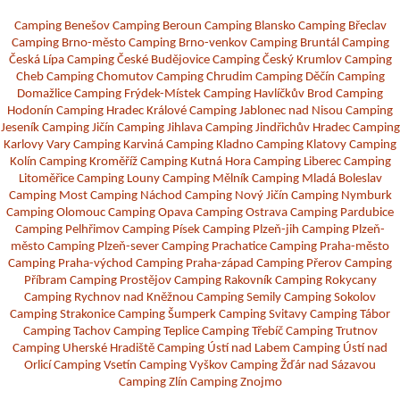
Camping Benešov
Camping Beroun
Camping Blansko
Camping Břeclav
Camping Brno-město
Camping Brno-venkov
Camping Bruntál
Camping
Česká Lípa
Camping České Budějovice
Camping Český Krumlov
Camping
Cheb
Camping Chomutov
Camping Chrudim
Camping Děčín
Camping
Domažlice
Camping Frýdek-Místek
Camping Havlíčkův Brod
Camping
Hodonín
Camping Hradec Králové
Camping Jablonec nad Nisou
Camping
Jeseník
Camping Jičín
Camping Jihlava
Camping Jindřichův Hradec
Camping
Karlovy Vary
Camping Karviná
Camping Kladno
Camping Klatovy
Camping
Kolín
Camping Kroměříž
Camping Kutná Hora
Camping Liberec
Camping
Litoměřice
Camping Louny
Camping Mělník
Camping Mladá Boleslav
Camping Most
Camping Náchod
Camping Nový Jičín
Camping Nymburk
Camping Olomouc
Camping Opava
Camping Ostrava
Camping Pardubice
Camping Pelhřimov
Camping Písek
Camping Plzeň-jih
Camping Plzeň-
město
Camping Plzeň-sever
Camping Prachatice
Camping Praha-město
Camping Praha-východ
Camping Praha-západ
Camping Přerov
Camping
Příbram
Camping Prostějov
Camping Rakovník
Camping Rokycany
Camping Rychnov nad Kněžnou
Camping Semily
Camping Sokolov
Camping Strakonice
Camping Šumperk
Camping Svitavy
Camping Tábor
Camping Tachov
Camping Teplice
Camping Třebíč
Camping Trutnov
Camping Uherské Hradiště
Camping Ústí nad Labem
Camping Ústí nad
Orlicí
Camping Vsetín
Camping Vyškov
Camping Žďár nad Sázavou
Camping Zlín
Camping Znojmo