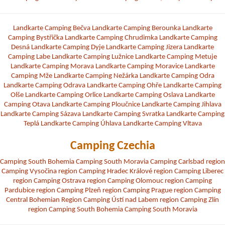
Landkarte Camping Bečva
Landkarte Camping Berounka
Landkarte
Camping Bystřička
Landkarte Camping Chrudimka
Landkarte Camping
Desná
Landkarte Camping Dyje
Landkarte Camping Jizera
Landkarte
Camping Labe
Landkarte Camping Lužnice
Landkarte Camping Metuje
Landkarte Camping Morava
Landkarte Camping Moravice
Landkarte
Camping Mže
Landkarte Camping Nežárka
Landkarte Camping Odra
Landkarte Camping Odrava
Landkarte Camping Ohře
Landkarte Camping
Olše
Landkarte Camping Orlice
Landkarte Camping Oslava
Landkarte
Camping Otava
Landkarte Camping Ploučnice
Landkarte Camping Jihlava
Landkarte Camping Sázava
Landkarte Camping Svratka
Landkarte Camping
Teplá
Landkarte Camping Úhlava
Landkarte Camping Vltava
Camping Czechia
Camping South Bohemia
Camping South Moravia
Camping Carlsbad region
Camping Vysočina region
Camping Hradec Králové region
Camping Liberec
region
Camping Ostrava region
Camping Olomouc region
Camping
Pardubice region
Camping Plzeň region
Camping Prague region
Camping
Central Bohemian Region
Camping Ústí nad Labem region
Camping Zlín
region
Camping South Bohemia
Camping South Moravia