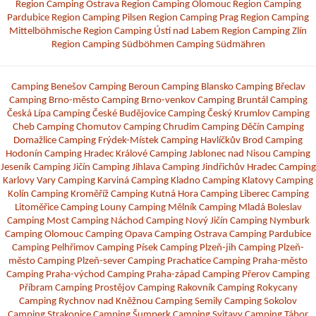
Region
Camping Ostrava Region
Camping Olomouc Region
Camping
Pardubice Region
Camping Pilsen Region
Camping Prag Region
Camping
Mittelböhmische Region
Camping Ústí nad Labem Region
Camping Zlín
Region
Camping Südböhmen
Camping Südmähren
Camping Benešov
Camping Beroun
Camping Blansko
Camping Břeclav
Camping Brno-město
Camping Brno-venkov
Camping Bruntál
Camping
Česká Lípa
Camping České Budějovice
Camping Český Krumlov
Camping
Cheb
Camping Chomutov
Camping Chrudim
Camping Děčín
Camping
Domažlice
Camping Frýdek-Místek
Camping Havlíčkův Brod
Camping
Hodonín
Camping Hradec Králové
Camping Jablonec nad Nisou
Camping
Jeseník
Camping Jičín
Camping Jihlava
Camping Jindřichův Hradec
Camping
Karlovy Vary
Camping Karviná
Camping Kladno
Camping Klatovy
Camping
Kolín
Camping Kroměříž
Camping Kutná Hora
Camping Liberec
Camping
Litoměřice
Camping Louny
Camping Mělník
Camping Mladá Boleslav
Camping Most
Camping Náchod
Camping Nový Jičín
Camping Nymburk
Camping Olomouc
Camping Opava
Camping Ostrava
Camping Pardubice
Camping Pelhřimov
Camping Písek
Camping Plzeň-jih
Camping Plzeň-
město
Camping Plzeň-sever
Camping Prachatice
Camping Praha-město
Camping Praha-východ
Camping Praha-západ
Camping Přerov
Camping
Příbram
Camping Prostějov
Camping Rakovník
Camping Rokycany
Camping Rychnov nad Kněžnou
Camping Semily
Camping Sokolov
Camping Strakonice
Camping Šumperk
Camping Svitavy
Camping Tábor