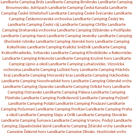
Landkarte Camping Brdy
Landkarte Camping Brněnsko
Landkarte Camping
Broumovsko, Adršpach
Landkarte Camping Česká Kanada
Landkarte
Camping České Středohoří
Landkarte Camping České Švýcarsko
Landkarte
Camping Českomoravská vrchovina
Landkarte Camping Český les
Landkarte Camping Český ráj
Landkarte Camping Chřiby
Landkarte
Camping Drahanská vrchovina
Landkarte Camping Džbánsko a Podřípsko
Landkarte Camping Haná
Landkarte Camping Jeseníky
Landkarte Camping
Jihočeské rybníky
Landkarte Camping Jizerské hory
Landkarte Camping
Kokořínsko
Landkarte Camping Kralický Sněžník
Landkarte Camping
Královéhradecko, Svitavsko
Landkarte Camping Křivoklátsko a Rakovnicko
Landkarte Camping Krkonoše
Landkarte Camping Krušné hory
Landkarte
Camping Lipno a okolí
Landkarte Camping Luhačovicko, Vizovická
vrchovina
Landkarte Camping Lužické hory
Landkarte Camping Máchův
kraj
Landkarte Camping Moravský kras
Landkarte Camping Náchodsko
Landkarte Camping Novohradské hory
Landkarte Camping Oderské vrchy
Landkarte Camping Opavsko
Landkarte Camping Orlické hory
Landkarte
Camping Ostravsko
Landkarte Camping Pálava
Landkarte Camping
Plzeňsko
Landkarte Camping Podkrkonoší
Landkarte Camping Pojizeří
Landkarte Camping Polabí
Landkarte Camping Posázaví
Landkarte
Camping Pošumaví
Landkarte Camping Povltaví
Landkarte Camping Praha
a okolí
Landkarte Camping Slapy a Orlík
Landkarte Camping Slovácko
Landkarte Camping Šumava
Landkarte Camping Vranov, Podyjí
Landkarte
Camping Západočeské lázně
Landkarte Camping Žďárské vrchy
Landkarte
Camping Železné hory
Landkarte Camping Zlínsko, Hostýnské vrchy