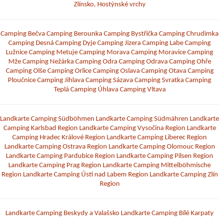
Zlínsko, Hostýnské vrchy
Camping Bečva
Camping Berounka
Camping Bystřička
Camping Chrudimka
Camping Desná
Camping Dyje
Camping Jizera
Camping Labe
Camping
Lužnice
Camping Metuje
Camping Morava
Camping Moravice
Camping
Mže
Camping Nežárka
Camping Odra
Camping Odrava
Camping Ohře
Camping Olše
Camping Orlice
Camping Oslava
Camping Otava
Camping
Ploučnice
Camping Jihlava
Camping Sázava
Camping Svratka
Camping
Teplá
Camping Úhlava
Camping Vltava
Landkarte Camping Südböhmen
Landkarte Camping Südmähren
Landkarte
Camping Karlsbad Region
Landkarte Camping Vysočina Region
Landkarte
Camping Hradec Králové Region
Landkarte Camping Liberec Region
Landkarte Camping Ostrava Region
Landkarte Camping Olomouc Region
Landkarte Camping Pardubice Region
Landkarte Camping Pilsen Region
Landkarte Camping Prag Region
Landkarte Camping Mittelböhmische
Region
Landkarte Camping Ústí nad Labem Region
Landkarte Camping Zlín
Region
Landkarte Camping Beskydy a Valašsko
Landkarte Camping Bílé Karpaty