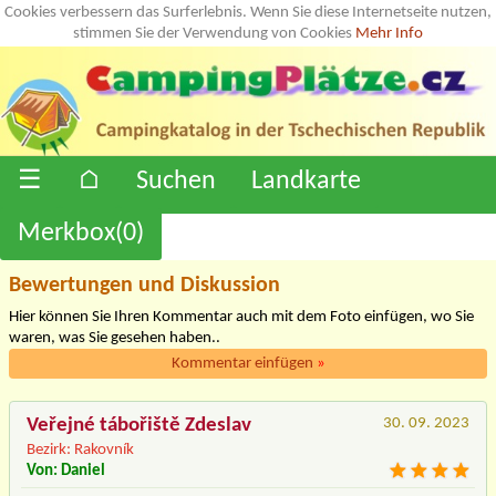
Cookies verbessern das Surferlebnis. Wenn Sie diese Internetseite nutzen,
stimmen Sie der Verwendung von Cookies
Mehr Info
☰
⌂
Suchen
Landkarte
Merkbox(
0
)
Bewertungen und Diskussion
Hier können Sie Ihren Kommentar auch mit dem Foto einfügen, wo Sie
waren, was Sie gesehen haben..
Kommentar einfügen
»
Veřejné tábořiště Zdeslav
30. 09. 2023
Bezirk: Rakovník
Von: Daniel