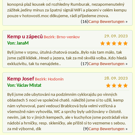
konopná plaž kousek od rozhledny Rumburak, nezapomenutelný
zážitek.jediny mínus za špatný signál WiFi a placení v celém kempu
pouze v hotovosti.moc děkujeme, rádi přijedeme znova.
(16)
Camp Bewertungen
»
Kemp u zápeců
29. 09. 2023
Bezirk: Brno-venkov
Von: JanaM
Byli jsme v srpnu, útulná chatová osada..Bylo nás tam málo, tak
jsme zažili klídek..Hned u jezera, tak za mě skvělá volba..Kdo hledá
exkluzivitu, tak tu nenajdete..
(17)
Camp Bewertungen
»
Kemp Josef
28. 09. 2023
Bezirk: Hodonín
Von: Václav Mistat
Byli jsme zde ubytováni na podzimním cyklorajdu po vinných
oblastech 5 nocí ve společné chatě. náležitě jsme si to užili, kemp
nám vyhovoval, paní vedoucí Brablcová byla velmi vstřícná a
všemožně nám vyhověla, WC a sprchy byly udržovány v čistotě.
nevím, jak to v jiných kempech, ale v kuchyňce jsme postrádali více
nádobí a hrníčky, resp. skleničky, ale příště si to vezmeme s sebou.
za mě výborné, dík
(9)
Camp Bewertungen
»