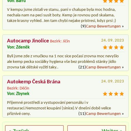
Von: Barru
V kempu jsme zistali ve stanu, pani v chalupe byla moc hodna,
nechala nam na peci susit boty. Kemp je rovnou pod skalama,
takze krasny vyhled. Jen tam chybi nejake pristresi, kdyz prsi ;)
(9)
Camp Bewertungen
»
Autocamp Jinolice
24. 09. 2023
Bezirk: Jičín
Von: Zdeněk
Byli jsme zde z vnučkou na 1 noc sice počasí zrovna moc nevyšlo
ale kemp pecka sociálky hygiena vše bez problémů stánky jídlo
zrovna tak dětské vyžití taky..
(21)
Camp Bewertungen
»
Autokemp Česká Brána
24. 09. 2023
Bezirk: Děčín
Von: Zbynek
Příjemné prostředí a vystupování personálu i v
restauraci.Nemoznost koupání (sinice).V dnešní době velice
příznivé ceny.
(11)
Camp Bewertungen
»