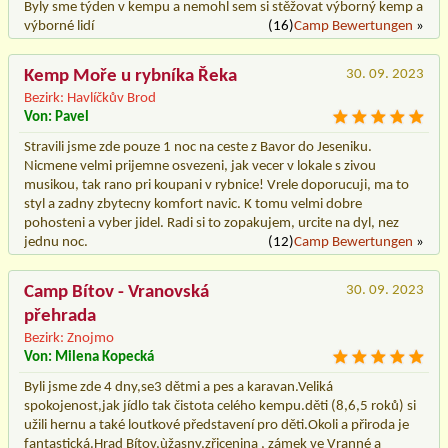
Byly sme týden v kempu a nemohl sem si stěžovat výborný kemp a
výborné lidí
(16)
Camp Bewertungen
»
Kemp Moře u rybníka Řeka
30. 09. 2023
Bezirk: Havlíčkův Brod
Von: Pavel
Stravili jsme zde pouze 1 noc na ceste z Bavor do Jeseniku.
Nicmene velmi prijemne osvezeni, jak vecer v lokale s zivou
musikou, tak rano pri koupani v rybnice! Vrele doporucuji, ma to
styl a zadny zbytecny komfort navic. K tomu velmi dobre
pohosteni a vyber jidel. Radi si to zopakujem, urcite na dyl, nez
jednu noc.
(12)
Camp Bewertungen
»
Camp Bítov - Vranovská
30. 09. 2023
přehrada
Bezirk: Znojmo
Von: Milena Kopecká
Byli jsme zde 4 dny,se3 dětmi a pes a karavan.Veliká
spokojenost,jak jídlo tak čistota celého kempu.děti (8,6,5 roků) si
užili hernu a také loutkové představení pro děti.Okoli a přiroda je
fantastická.Hrad Bítov,ùžasny,zřicenina , zámek ve Vranné a