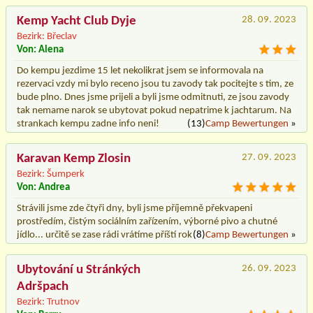
Kemp Yacht Club Dyje
28. 09. 2023
Bezirk: Břeclav
Von: Alena
Do kempu jezdime 15 let nekolikrat jsem se informovala na
rezervaci vzdy mi bylo receno jsou tu zavody tak pocitejte s tim, ze
bude plno. Dnes jsme prijeli a byli jsme odmitnuti, ze jsou zavody
tak nemame narok se ubytovat pokud nepatrime k jachtarum. Na
strankach kempu zadne info neni!
(13)
Camp Bewertungen
»
Karavan Kemp Zlosin
27. 09. 2023
Bezirk: Šumperk
Von: Andrea
Strávili jsme zde čtyři dny, byli jsme příjemně překvapeni
prostředím, čistým sociálním zařízením, výborné pivo a chutné
jídlo... určitě se zase rádi vrátíme příští rok
(8)
Camp Bewertungen
»
Ubytování u Stránkých
26. 09. 2023
Adršpach
Bezirk: Trutnov