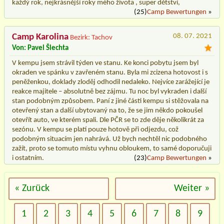
každý rok, nejkrásnější roky mého života , super dětství,
(25)
Camp Bewertungen
»
Camp Karolina
08. 07. 2021
Bezirk: Tachov
Von: Pavel Šlechta
V kempu jsem strávil týden ve stanu. Ke konci pobytu jsem byl
okraden ve spánku v zavřeném stanu. Byla mi zcizena hotovost i s
peněženkou, doklady zloděj odhodil nedaleko. Nejvíce zarážející je
reakce majitele – absolutně bez zájmu. Tu noc byl vykraden i další
stan podobným způsobem. Paní z jiné části kempu si stěžovala na
otevřený stan a další ubytovaný na to, že se jim někdo pokoušel
otevřít auto, ve kterém spali. Dle PČR se to zde děje několikrát za
sezónu. V kempu se platí pouze hotově při odjezdu, což
podobným situacím jen nahrává. Už bych nechtěl nic podobného
zažít, proto se tomuto místu vyhnu obloukem, to samé doporučuji
i ostatním.
(23)
Camp Bewertungen
»
« Zurück
Weiter »
1
2
3
4
5
6
7
8
9