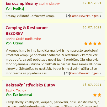
Eurocamp Běšiny
17. 07. 2021
Bezirk: Klatovy
Von: HedNaj
Krásný, v čistotě udržovaný kemp.
(7)
Camp Bewertungen
»
Camping & Restaurant
16. 07. 2021
BEZDREV
Bezirk: České Budějovice
Von: Otakar
V kempu jsme byli na konci června, byli jsme naprosto spokojení.
Prostředí kempu je opravdu nádherné. V restauraci v kempu vaří
moc dobře, za celý pobyt zde nebyl žádný problém. Obsluha byla
moc příjemná a vstřícná. V blízkosti se nachází také zámek Hluboká
, který určitě stojí za to navštívit. Pobyt jsme si velmi užili a už se
moc těšíme až přijedeme zas.
(71)
Camp Bewertungen
»
Rekreační středisko Butov
16. 07. 2021
Bezirk: Tachov
Von: Eva Janatová
Kemp skvělý, chatky ok, koupání, parkování, příslušenství vše fajn,
ale negativně hodnotím místní stravu, měli jsme večeře a opravdu