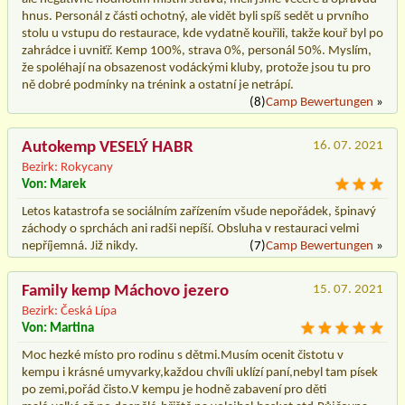
hnus. Personál z části ochotný, ale vidět byli spíš sedět u prvního
stolu u vstupu do restaurace, kde vydatně kouřili, takže kouř byl po
zahrádce i uvniťř. Kemp 100%, strava 0%, personál 50%. Myslím,
že spoléhají na obsazenost vodáckými kluby, protože jsou tu pro
ně dobré podmínky na trénink a ostatní je netrápí.
(8)
Camp Bewertungen
»
Autokemp VESELÝ HABR
16. 07. 2021
Bezirk: Rokycany
Von: Marek
Letos katastrofa se sociálním zařízením všude nepořádek, špinavý
záchody o sprchách ani radši nepíší. Obsluha v restauraci velmi
nepříjemná. Již nikdy.
(7)
Camp Bewertungen
»
Family kemp Máchovo jezero
15. 07. 2021
Bezirk: Česká Lípa
Von: Martina
Moc hezké místo pro rodinu s dětmi.Musím ocenit čistotu v
kempu i krásné umyvarky,každou chvíli uklízí paní,nebyl tam písek
po zemi,pořád čisto.V kempu je hodně zabavení pro děti