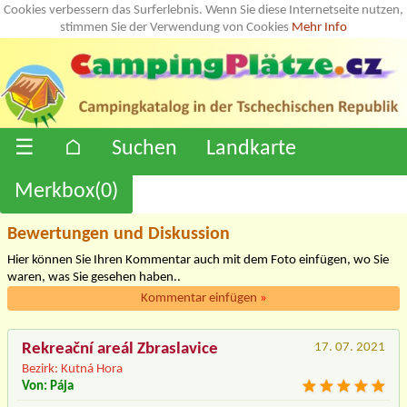
Cookies verbessern das Surferlebnis. Wenn Sie diese Internetseite nutzen,
stimmen Sie der Verwendung von Cookies
Mehr Info
☰
⌂
Suchen
Landkarte
Merkbox(
0
)
Bewertungen und Diskussion
Hier können Sie Ihren Kommentar auch mit dem Foto einfügen, wo Sie
waren, was Sie gesehen haben..
Kommentar einfügen
»
Rekreační areál Zbraslavice
17. 07. 2021
Bezirk: Kutná Hora
Von: Pája