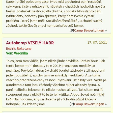
Super, určitě pojedeme zase. Moc milá a ochotná paní recepční,
celý kemp čistý a udržovaný, nábytek v chatkách i pokojích nový a
hezký. Jídelníček pestrý a jídlo chutné, spousta blbnutí pro děti,
rybník čistý, ochotný pan správce, který nám rychle vyřešil
problém , který jsme měli. Sociální zařízení čisté , u chatek suchý
záchod, takže člověk vnoci nemusel přes celý kemp.
(8)
Camp Bewertungen
»
Autokemp VESELÝ HABR
17. 07. 2021
Bezirk: Rokycany
Von: Veronika
To co jsem tam viděla, jsem nikde jinde neviděla. Totální hnus. Jak
tento kemp mohl dostat v to e 2019 bronzovou medaily to
nechápu. Povlečení děravé v chatě bordel, záchody z 10 nebyl ani
jeden použitelný, sprchy tam se asi nikdy neuklízelo. A za tohle
všechno předražené ceny za noc ubytování. Už nikdy více. Vedle je
autokemp a tam jsou záchody všechno super ale tady špína. A
paní majitelka řekne on to nikdo nechce uklízet. Tak si tam má jít
stoupnout ona a uklidit to je to její vizitka. A dodržovat noční klid
kvůli důchodcům, když si chceme jít v 9 hodin půjčit klíče na
nohejbal. Tak kde to jsme
(7)
Camp Bewertungen
»