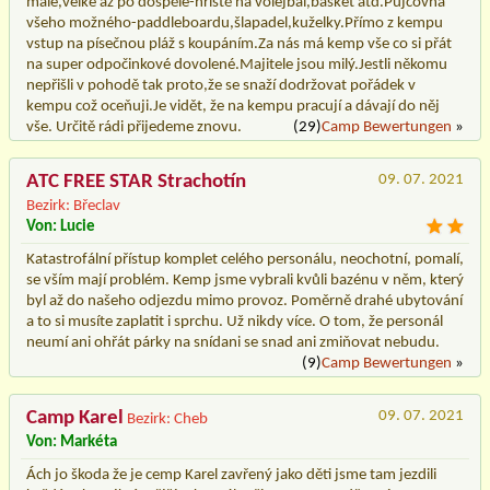
malé,velké až po dospělé-hřiště na volejbal,basket atd.Půjčovna
všeho možného-paddleboardu,šlapadel,kuželky.Přímo z kempu
vstup na písečnou pláž s koupáním.Za nás má kemp vše co si přát
na super odpočinkové dovolené.Majitele jsou milý.Jestli někomu
nepřišli v pohodě tak proto,že se snaží dodržovat pořádek v
kempu což oceňuji.Je vidět, že na kempu pracují a dávají do něj
vše. Určitě rádi přijedeme znovu.
(29)
Camp Bewertungen
»
ATC FREE STAR Strachotín
09. 07. 2021
Bezirk: Břeclav
Von: Lucie
Katastrofální přístup komplet celého personálu, neochotní, pomalí,
se vším mají problém. Kemp jsme vybrali kvůli bazénu v něm, který
byl až do našeho odjezdu mimo provoz. Poměrně drahé ubytování
a to si musíte zaplatit i sprchu. Už nikdy více. O tom, že personál
neumí ani ohřát párky na snídani se snad ani zmiňovat nebudu.
(9)
Camp Bewertungen
»
Camp Karel
09. 07. 2021
Bezirk: Cheb
Von: Markéta
Ách jo škoda že je cemp Karel zavřený jako děti jsme tam jezdili