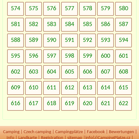
574
575
576
577
578
579
580
581
582
583
584
585
586
587
588
589
590
591
592
593
594
595
596
597
598
599
600
601
602
603
604
605
606
607
608
609
610
611
612
613
614
615
616
617
618
619
620
621
622
Camping
|
Czech camping
|
Campingplätze
|
Facebook
|
Bewertungen
|
Info
|
Landkarte
|
Registration
|
sitemap
|
info(z)CampingPlatze.cz |