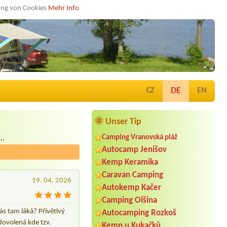
dung von Cookies
Mehr Info
DE
CZ
EN
🌞 Unser Tip
Camping Vranovská pláž
..
Autocamp Jenišov
Kemp Keramika
Caravan Camping
19. 04. 2026
Autokemp Kačer
Camping Olšina
s tam láká? Přívětivý
Autocamping Rozkoš
dovolená kde tzv.
Kemp u Kukačků