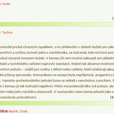
k: Kolín
(
k: Tachov
bohužel prošel výrazným úpadkem, a to především v oblasti služeb pro zákaz
komfort a určitou úroveň péče o návštěvníky, se stal areál, kde má host pocit
žuji výrazné omezení služeb. V kempu již není možné zakoupit ani základní 
 době u turistického zařízení naprostý standard. Stejně tak absence možnosti 
mfort pobytu – zvlášť pro rodiny s dětmi nebo cyklisty, kteří očekávají ale
ké přístup personálu. Komunikace na recepci byla nepříjemná, arogantní a 
c. Namísto profesionálního jednání jsme se setkali s neochotou a pocitem, 
m z kempu je tak bohužel negativní. Místo má potenciál díky své poloze, ale
stům nelze jeho návštěvu doporučit. V současném stavu kemp působí jako za
 standardy pohostinství.
(3
nice
Bezirk: Cheb