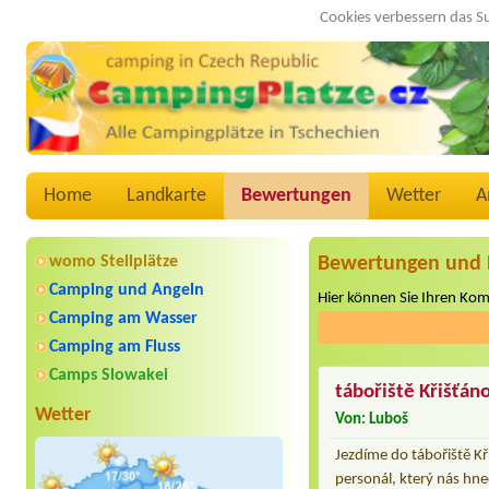
Cookies verbessern das S
Home
Landkarte
Bewertungen
Wetter
A
womo Stellplätze
Bewertungen und 
Camping und Angeln
Hier können Sie Ihren Ko
Camping am Wasser
Camping am Fluss
Camps Slowakei
tábořiště Křišťán
Wetter
Von: Luboš
Jezdíme do tábořiště K
personál, který nás hn