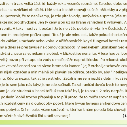
ezdí sem trvale velká část lidí každý rok a vesměs se známe. Za celou dobu se
eba na rozdělání ohniště). Lidé se tu k sobě chovají slušně, přátelsky a v p
a upozornit, že to není kemp, je zde pitná vody, umývárka a sprcha (vše st
akže nic pro zhýčkané. Jen ty ceny jsou už na hraně vzhledem k vybavení. A
rybník. A taky musí vyjít počasí. Je to nejvýše položený rybník v Čechách. A
 ranním prodejem pečiva apod. To už je ale minulost, takže pokud chcete če
 do Záblatí, Prachatic nebo Volar. V Křišťanovicích kdysi fungoval hotel s resta
řený a dnes se přestavuje na domov důchodců. V nedalekém Libínském Sedle b
dyž si chcete zajet někam na oběd, v blízkosti se nenajíte. V lese houby, bo
 velký pozor při vstupu do vody u malé pláže naproti kiosku. Po rekonstrukci
vat ve vzdálenosti cca 15 vlevo hromadu kamení, jejíž vrchol je schován c
ní nijak označen a minimálně při plavání se odřete. Stačilo by, aby "inteligen
u. Kdo to nezná, tak ať je ve střehu. Začali jsme sem jezdit s dětmi, když j
e je to sem jako nás když jsme zde začínali. Za zahraniční dovču bych to nev
am je, ale studená a inspektoři už tam také byli, je to cca 1-2 roky nazpět. By
v poslední době trochu přepalují a to píši proto, že to můžu srovnat např. s
ch rozdělit ceny na dlouhodobý pobyt, které bývají levnější a víkendové ce
šímu pobytu. Držím palce všem správcům, kteří se k nám po celá léta chovají 
m včetně návštěvníků líbí a rádi se vracejí.
(1