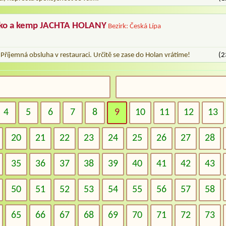
sko a kemp JACHTA HOLANY
Bezirk: Česká Lípa
Příjemná obsluha v restauraci. Určitě se zase do Holan vrátíme!
(2
4
5
6
7
8
9
10
11
12
13
20
21
22
23
24
25
26
27
28
35
36
37
38
39
40
41
42
43
50
51
52
53
54
55
56
57
58
65
66
67
68
69
70
71
72
73