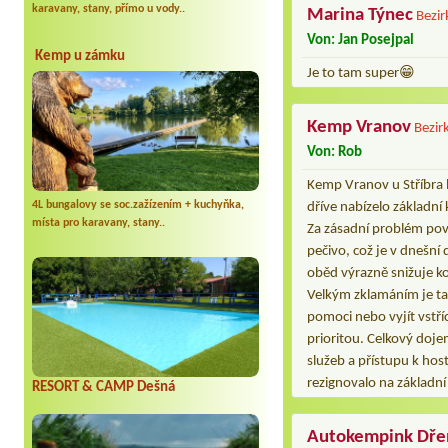
karavany, stany, přímo u vody..
Marina Týnec
Bezir
Von: Jan Posejpal
Kemp u zámku
Je to tam super😁
Kemp Vranov
Bezir
Von: Rob
Kemp Vranov u Stříbra 
4L bungalovy se soc.zažízením + kuchyňka,
dříve nabízelo základní 
místa pro karavany, stany..
Za zásadní problém pova
pečivo, což je v dnešní
oběd výrazně snižuje ko
Velkým zklamáním je ta
pomoci nebo vyjít vstří
prioritou. Celkový doje
služeb a přístupu k ho
rezignovalo na základní
RESORT & CAMP Dešná
Autokempink Dře