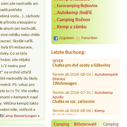
 nám zde neztratily ani
Eurocamping Bojkovice
řípadě potřeby
Autokemp Jindřiš
udená voda...), záchody
Camping Rožnov
le příroda a koupání u
Kemp u zámku
Termin ab 2026-07-31 |
Koupaliště a
le abych jen nechválil,
kemp Zákupy
rstvé rohlíky nebo chléb
1 stan/2 dospělé osoby, malý pes,
Zugeben
Favoriten
auto
urací. Skvěle vařili.
yla tři restaurace,
Termin ab 2026-08-27 |
Camping
Letzte Buchung:
růvky. Co se týče
SEVER
Chatka pro dvě osoby a lůžkoviny
 hráze, zde nějaký
ca 1/2 metru pod
Termin ab 2026-08-04 |
Autokempink
Dřenice
t" na vrchol vztyčil
1Wohnwagen
eště nechodily do školy.
yměnil. PS: vzkaz pro
Termin ab 2026-07-31 |
Autokemp
Apollo
lo to i v TV. Vše vcelku
Chatka se soc. zařízením
 cenami v kempech např.
ny. Většina kempů takto
Termin ab 2026-08-06 |
Kemp
Poslední štace
velmi mile, vstřícně a
4x 2L, 4 osoby
8)
Camp Bewertungen
»
Termin ab 2026-07-25 |
Camp Horní
Camping Böhmerwald
Camping
Lipka