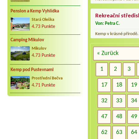
Pension a Kemp Vyhlídka
Rekreační středi
Stará Oleška
Von: Petra C.
4.73 Punkte
Kemp v krásné přírodě. 
Camping Mikulov
Mikulov
« Zurück
4.73 Punkte
1
2
3
Kemp pod Pustevnami
Prostřední Bečva
17
18
19
4.71 Punkte
32
33
34
47
48
49
62
63
64