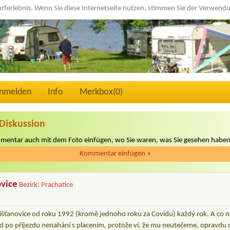
urferlebnis. Wenn Sie diese Internetseite nutzen, stimmen Sie der Verwen
nmelden
Info
Merkbox(
0
)
Diskussion
mmentar auch mit dem Foto einfügen, wo Sie waren, was Sie gesehen haben
Kommentar einfügen
»
ovice
Bezirk: Prachatice
řišťanovice od roku 1992 (kromě jednoho roku za Covidu) každý rok. A co ná
ed po příjezdu nenahání s placením, protože ví, že mu neutečeme, opravdu 