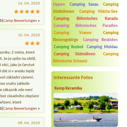
14. 04. 2026
Lippen
Camping Sasau
Camping
Termin ab 2026-08-15 |
Autokemp
Südböhmen
Camping Mácha-See
Lužany II
Bungalow/ Hütte für 2 Personen+
Camping Böhmisches Kanada
5)
Camp Bewertungen
»
Auto Stellplatz
Camping Böhmisches Paradies
Termin ab 2026-07-22 |
Autocamping
Camping Vranov
Camping
10. 04. 2026
Luhačovice
Riesengebirge
Camping Beskiden
Auto+karavan, 2 dospělí, 2 děti do
15.let
Camping Rozkoš
Camping Moldau
níky. Z místa, které
Termin ab 2026-07-31 |
Autokemp
Camping Südmähren
Camping
Bílina Kyselka
, že je spíše na obtíž.
Böhmische Schweiz
2L chatka, ta dražší
věci, jako je čerstvé
dát si v areálu teplý
Termin ab |
Interessante Fotos
spoň základní zázemí.
bez snahy jakkoliv
Kemp Keramika
že zákazník zde není
 bez zásadního zlepšení
řízení, které
3)
Camp Bewertungen
»
08. 04. 2026