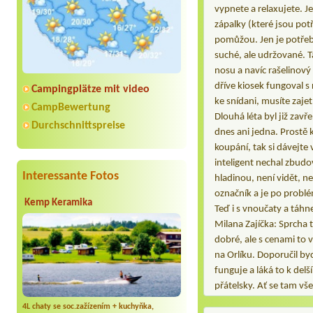
vypnete a relaxujete. J
zápalky (které jsou potř
pomůžou. Jen je potřeb
suché, ale udržované. T
nosu a navíc rašelinový 
dříve kiosek fungoval s
Campingplätze mit video
ke snídani, musíte zajet
CampBewertung
Dlouhá léta byl již zav
Durchschnittspreise
dnes ani jedna. Prostě k
koupání, tak si dávejte
inteligent nechal zbudo
Interessante Fotos
hladinou, není vidět, ne
označník a je po problém
Kemp Keramika
Teď i s vnoučaty a táhn
Milana Zajíčka: Sprcha t
dobré, ale s cenami to 
na Orlíku. Doporučil by
funguje a láká to k del
přátelsky. Ať se tam vše
4L chaty se soc.zažízením + kuchyňka,