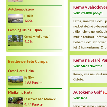
Kemp v Jahodové
Autokemp Jezero
Von: Přeživší pobytu
Hlučín
4220x
Letos jsme byli školou 
nedostatečně vybavené.
Camping Olšina - Lipno
Jídlo nebylo nejlepší, a
muži s touhou unést vaše
Černá v Pošumaví
4161x
Během školní stopování j
ještě komunismus. Znov
Kemp na Staré Pa
Bestbewertete Camps:
Von: MarieNovotná
Camp Horní Lipka
Kemp jsme navštívili min
Králíky
čistotě.
4.83 Punkte
Autokemp Golf
Minikemp Harta
Be
Von: Jane
Leskovec nad Moravicí
4.77 Punkte
Navštívili jsme v červe