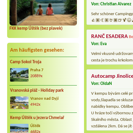
Von: Christian Alvarez
Sehr schöner Campingpla
👍🏽🤙🏽🤘🏾🍺🍹😉
FKK kemp Úštěk (bez plavek)
RANČ ESADERA
Be
Von: Eva
Am häufigsten gesehen:
Velmi vkusně udržovaný
cesta je trochu krkolom
Camp Sokol Troja
Praha 7
Autocamp Jinolic
20889x
Von: OldaN
Vranovská pláž - Holiday park
V kempu bývám celé prá
Vranov nad Dyjí
vody,šlapadla se skluz
4942x
nabídky kempu. Oblíben
U hráze točí výbornou 
Kemp Úštěk u jezera Chmelař
Skalního města. Oblast
Úštěk
vzdálena 2km. Dá se jít
4682x