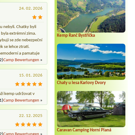
24. 02. 2026
 nebyli. Chatky byli
 byla extrémní zima.
Kemp Ranč Bystřička
ohybují se zde nebezpeční
 se lehce ztratí.
je nemoderní a pamatuje
2)
Camp Bewertungen
»
15. 01. 2026
Chaty u lesa Karlovy Dvory
snaží kemp udržovat v
1)
Camp Bewertungen
»
22. 12. 2025
Caravan Camping Horní Planá
2)
Camp Bewertungen
»