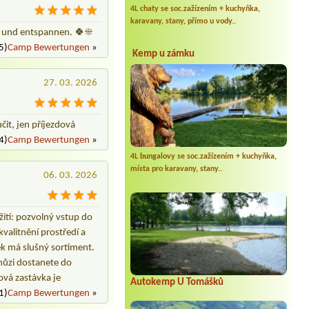
4L chaty se soc.zažízením + kuchyňka,
karavany, stany, přímo u vody..
en und entspannen. 🍀☀️
5)
Camp Bewertungen
»
Kemp u zámku
27. 03. 2026
it, jen příjezdová
4)
Camp Bewertungen
»
4L bungalovy se soc.zažízením + kuchyňka,
místa pro karavany, stany..
06. 03. 2026
ití: pozvolný vstup do
valitnění prostředí a
ek má slušný sortiment.
hůzi dostanete do
ová zastávka je
Autokemp U Tomášků
1)
Camp Bewertungen
»