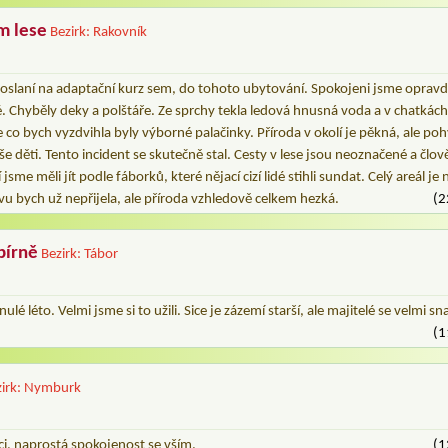
m lese
Bezirk: Rakovník
poslaní na adaptační kurz sem, do tohoto ubytování. Spokojeni jsme opravdu
 Chyběly deky a polštáře. Ze sprchy tekla ledová hnusná voda a v chatkách
le co bych vyzdvihla byly výborné palačinky. Příroda v okolí je pěkná, ale p
 děti. Tento incident se skutečně stal. Cesty v lese jsou neoznačené a člověk
sme měli jít podle fáborků, které nějací cizí lidé stihli sundat. Celý areál 
u bych už nepřijela, ale příroda vzhledově celkem hezká.
(2
pírně
Bezirk: Tábor
ulé léto. Velmi jsme si to užili. Sice je zázemí starší, ale majitelé se velmi 
(1
zirk: Nymburk
nci, naprostá spokojenost se vším.
(1