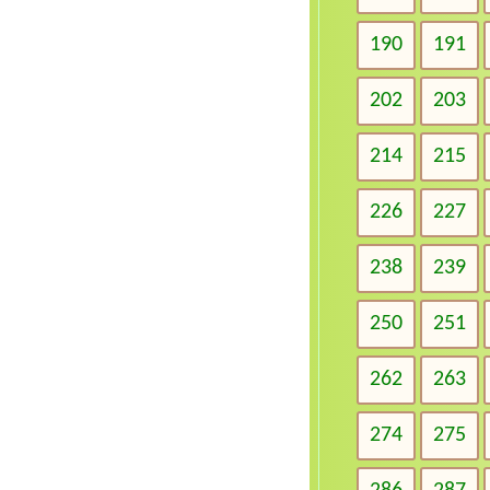
190
191
202
203
214
215
226
227
238
239
250
251
262
263
274
275