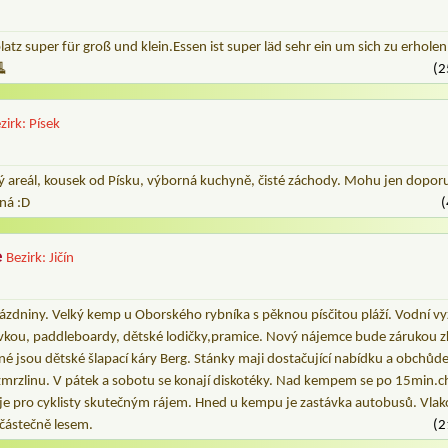
tz super für groß und klein.Essen ist super läd sehr ein um sich zu erhol
🧹
(2
zirk: Písek
 areál, kousek od Písku, výborná kuchyně, čisté záchody. Mohu jen doporuč
ná :D
(
e
Bezirk: Jičín
zdniny. Velký kemp u Oborského rybníka s pěknou písčitou pláží. Vodní vyž
avkou, paddleboardy, dětské lodičky,pramice. Nový nájemce bude zárukou zk
é jsou dětské šlapací káry Berg. Stánky maji dostačující nabídku a obchůd
zmrzlinu. V pátek a sobotu se konají diskotéky. Nad kempem se po 15min.c
 je pro cyklisty skutečným rájem. Hned u kempu je zastávka autobusů. Vlak
 částečně lesem.
(2