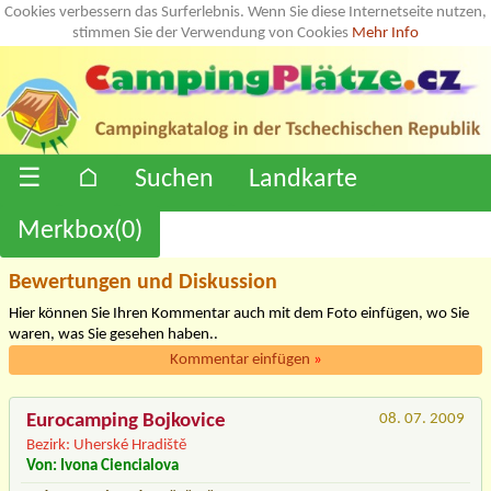
Cookies verbessern das Surferlebnis. Wenn Sie diese Internetseite nutzen,
stimmen Sie der Verwendung von Cookies
Mehr Info
☰
⌂
Suchen
Landkarte
Merkbox(
0
)
Bewertungen und Diskussion
Hier können Sie Ihren Kommentar auch mit dem Foto einfügen, wo Sie
waren, was Sie gesehen haben..
Kommentar einfügen
»
Eurocamping Bojkovice
08. 07. 2009
Bezirk: Uherské Hradiště
Von: Ivona Ciencialova