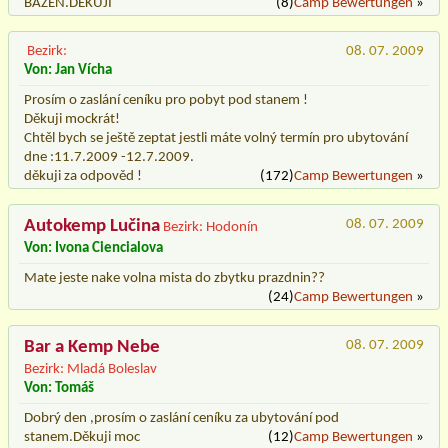
BAZÉN.DĚKUJI
(8)
Camp Bewertungen
»
Bezirk:
08. 07. 2009
Von: Jan Vícha
Prosím o zaslání ceníku pro pobyt pod stanem !
Děkuji mockrát!
Chtěl bych se ještě zeptat jestli máte volný termín pro ubytování
dne :11.7.2009 -12.7.2009.
děkuji za odpověd !
(172)
Camp Bewertungen
»
Autokemp Lučina
08. 07. 2009
Bezirk: Hodonín
Von: Ivona Ciencialova
Mate jeste nake volna mista do zbytku prazdnin??
(24)
Camp Bewertungen
»
Bar a Kemp Nebe
08. 07. 2009
Bezirk: Mladá Boleslav
Von: Tomáš
Dobrý den ,prosím o zaslání ceníku za ubytování pod
stanem.Děkuji moc
(12)
Camp Bewertungen
»