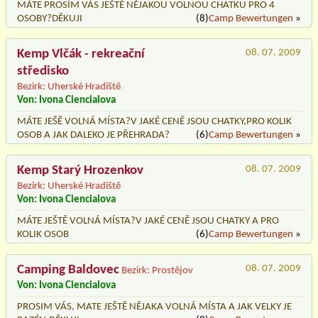
MÁTE PROSÍM VÁS JEŠTĚ NĚJAKOU VOLNOU CHATKU PRO 4
OSOBY?DĚKUJI
(8)
Camp Bewertungen
»
Kemp Vlčák - rekreační
08. 07. 2009
středisko
Bezirk: Uherské Hradiště
Von: Ivona Ciencialova
MÁTE JEŠĚ VOLNÁ MÍSTA?V JAKÉ CENĚ JSOU CHATKY,PRO KOLIK
OSOB A JAK DALEKO JE PŘEHRADA?
(6)
Camp Bewertungen
»
Kemp Starý Hrozenkov
08. 07. 2009
Bezirk: Uherské Hradiště
Von: Ivona Ciencialova
MÁTE JEŠTĚ VOLNÁ MÍSTA?V JAKÉ CENĚ JSOU CHATKY A PRO
KOLIK OSOB
(6)
Camp Bewertungen
»
Camping Baldovec
08. 07. 2009
Bezirk: Prostějov
Von: Ivona Ciencialova
PROSIM VÁS, MATE JEŠTĚ NĚJAKA VOLNÁ MÍSTA A JAK VELKY JE