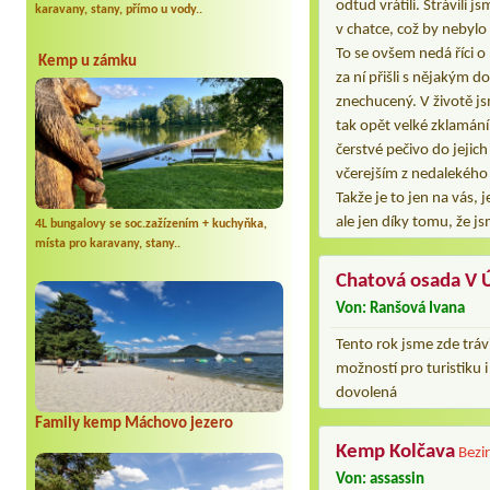
odtud vrátili. Strávili
karavany, stany, přímo u vody..
v chatce, což by nebylo
To se ovšem nedá říci o
Kemp u zámku
za ní přišli s nějakým 
znechucený. V životě js
tak opět velké zklamání
čerstvé pečivo do jejic
včerejším z nedalekého 
Takže je to jen na vás, 
ale jen díky tomu, že js
4L bungalovy se soc.zažízením + kuchyňka,
místa pro karavany, stany..
Chatová osada V 
Von: Ranšová Ivana
Tento rok jsme zde trávi
možností pro turistiku i
dovolená
Family kemp Máchovo jezero
Kemp Kolčava
Bezi
Von: assassin