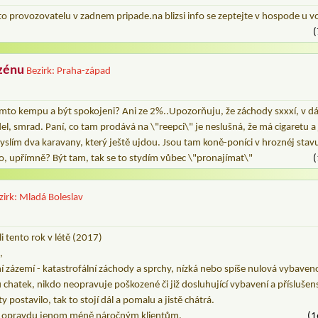
to provozovatelu v zadnem pripade.na blizsi info se zeptejte v hospode u 
(
zénu
Bezirk: Praha-západ
tomto kempu a být spokojeni? Ani ze 2%..Upozorňuju, že záchody sxxxí, v d
el, smrad. Paní, co tam prodává na \"reepci\" je neslušná, že má cigaretu a 
slím dva karavany, který ještě ujdou. Jsou tam koně-poníci v hroznéj stavu
No, upřímně? Být tam, tak se to stydím vůbec \"pronajímat\"
(
zirk: Mladá Boleslav
 tento rok v létě (2017)
,
ní zázemí - katastrofální záchody a sprchy, nízká nebo spíše nulová vybaven
 chatek, nikdo neopravuje poškozené či již dosluhující vybavení a příslušens
ty postavilo, tak to stojí dál a pomalu a jistě chátrá.
i opravdu jenom méně náročným klientům.
(1