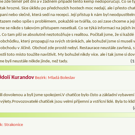
 jsme zde téměř pět dní a v žádném případě tento kemp nedoporučuji. Co se t
 tak hrozné. Sice úklidu po předchozích hostech moc nedají, ale i přesto ch
 paní nebo slečně, která sedí na recepci. Její přístup k nám byl neodpustite
dotazem nebo spíše s problémem, pokaždé se tvářila, co asi zase chceme a jej
me se nikde s takovým přístupem nesetkali. Co se týká informací na jejich 
. Co tam píší se absolutně neztotožňuje s realitou. Počítali jsme, že si kaž
h obchůdku, který propagují na svých stránkách, ale bohužel jsme si museli v
obchodu v Jičíně. Obchod zde prostě nebyl. Restaurace neustále zavřená, s
jestli toto místo toužíte navštívit. My bohužel nikdy více. ale i tak jsme si d
me byli neustále někde jinde, než tady.
(1
Údolí Kurandov
Bezirk: Mladá Boleslav
li dovolenou a byli jsme spokojeni.V chatičce bylo čisto a základní vybavení 
 výlety.Provozovatelé chatiček jsou velmi příjemní a vstřícní lidé. Byla to k
(
rk: Strakonice