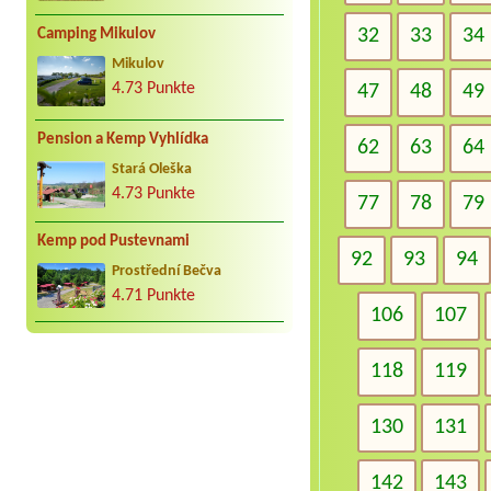
32
33
34
Camping Mikulov
Mikulov
4.73 Punkte
47
48
49
Pension a Kemp Vyhlídka
62
63
64
Stará Oleška
4.73 Punkte
77
78
79
Kemp pod Pustevnami
92
93
94
Prostřední Bečva
4.71 Punkte
106
107
118
119
130
131
142
143