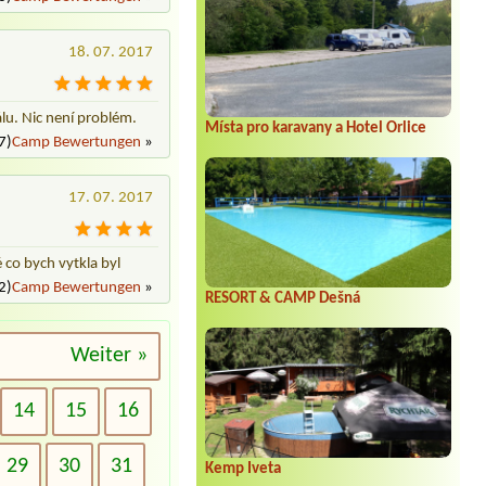
18. 07. 2017
álu. Nic není problém.
Místa pro karavany a Hotel Orlice
7)
Camp Bewertungen
»
17. 07. 2017
 co bych vytkla byl
2)
Camp Bewertungen
»
RESORT & CAMP Dešná
Weiter »
14
15
16
29
30
31
Kemp Iveta