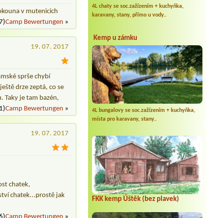
4L chaty se soc.zažízením + kuchyňka,
vokouna v mutenicich
karavany, stany, přímo u vody..
7)
Camp Bewertungen
»
Kemp u zámku
19. 07. 2017
ámské sprše chybí
ještě drze zeptá, co se
. Taky je tam bazén,
1)
Camp Bewertungen
»
4L bungalovy se soc.zažízením + kuchyňka,
místa pro karavany, stany..
19. 07. 2017
ost chatek,
tví chatek...prostě jak
FKK kemp Úštěk (bez plavek)
6)
Camp Bewertungen
»