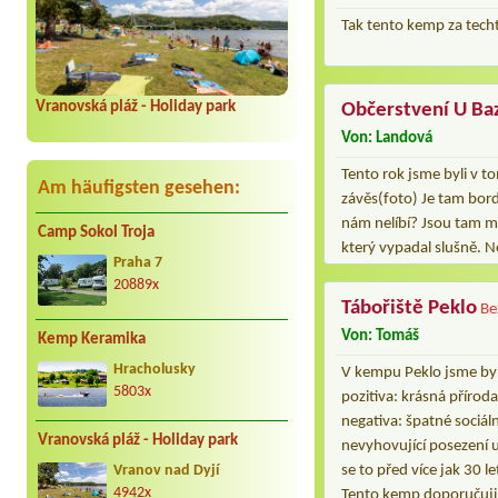
Tak tento kemp za tech
Vranovská pláž - Holiday park
Občerstvení U Ba
Von: Landová
Tento rok jsme byli v 
Am häufigsten gesehen:
závěs(foto) Je tam bord
nám nelíbí? Jsou tam my
Camp Sokol Troja
který vypadal slušně. 
Praha 7
20889x
Tábořiště Peklo
Be
Von: Tomáš
Kemp Keramika
Hracholusky
V kempu Peklo jsme byli
5803x
pozitiva: krásná příroda
negativa: špatné sociál
Vranovská pláž - Holiday park
nevyhovující posezení u
se to před více jak 30 le
Vranov nad Dyjí
4942x
Tento kemp doporučuj