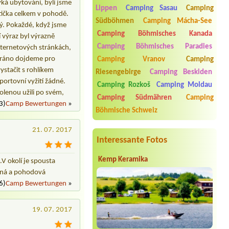
ýká ubytování, byli jsme
Pilák
Lippen
Camping Sasau
Camping
atička celkem v pohodě.
Chatka pro dvě osoby
Südböhmen
Camping Mácha-See
lný. Pokaždé, když jsme
Termin ab 2026-07-30 |
Kemp
Camping Böhmisches Kanada
í výraz byl výrazně
Harachovka
Camping Böhmisches Paradies
internetových stránkách,
1 místo, 2 osoby
dé ráno dojdeme pro
Camping Vranov
Camping
Termin ab 2026-08-02 |
Rekreační
ystačit s rohlíkem
Riesengebirge
Camping Beskiden
zařízení Sklář Výsluní
4L chatka
portovní vyžití žádné.
Camping Rozkoš
Camping Moldau
ovolenou užili po svém,
Termin ab 2026-07-31 |
Autocamp
Camping Südmähren
Camping
3)
Camp Bewertungen
»
Ostrov Malá Skála
Böhmische Schweiz
11
Termin ab 2026-07-24 |
Kemp Ahoj
21. 07. 2017
Misto u vody,karavan,2
Interessante Fotos
osoby,el.pripojka
Kemp Keramika
.V okolí je spousta
Termin ab 2026-07-29 |
Hotel - Kemp
Knížecí rybník
lidná a pohodová
velký stan + 2 dospělí + 2 děti
6)
Camp Bewertungen
»
19. 07. 2017