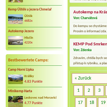
Kemp Úštěk u jezera Chmelař
Autokemp na Krá
Úštěk
Von: Charvátová
4682x
Do kempu se chystáme ji
Prosím o informaci zda
Autokemp Jezero
Hlučín
4220x
KEMP Pod Smrke
Von: Zdenka
Zdravím, chtěla bych se
Bestbewertete Camps:
přístup k rybníku, a pl
Camp Horní Lipka
Králíky
« Zurück
4.83 Punkte
1
2
3
Minikemp Harta
Leskovec nad Moravicí
17
18
19
4.77 Punkte