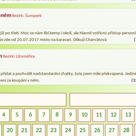
sném
Bezirk: Šumperk
ž po třetí. Moc se nám líbí kemp i okolí, ale hlavně vstřícný přístup person
 je zde od 20.07.2017 místo na karavan. Děkuji Charvátová
(
m
Bezirk: Litoměřice
 přidat a pochválit nadstandardní chatky, byla jsem mile překvapená. Jediné
acení za koupání v něm.
(3
4
5
6
7
8
9
10
11
12
13
20
21
22
23
24
25
26
27
28