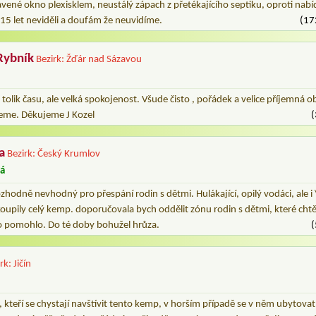
ené okno plexisklem, neustálý zápach z přetékajícího septiku, oproti nabíd
15 let neviděli a doufám že neuvidíme.
(17
Rybník
Bezirk: Žďár nad Sázavou
 tolik času, ale velká spokojenost. Všude čisto , pořádek a velice příjemná o
deme. Děkujeme J Kozel
(
a
Bezirk: Český Krumlov
vá
zhodně nevhodný pro přespání rodin s dětmi. Hulákající, opilý vodáci, ale i 
 koupily celý kemp. doporučovala bych oddělit zónu rodin s dětmi, které chtě
 to pomohlo. Do té doby bohužel hrůza.
(
rk: Jičín
, kteří se chystají navštívit tento kemp, v horším případě se v něm ubytova