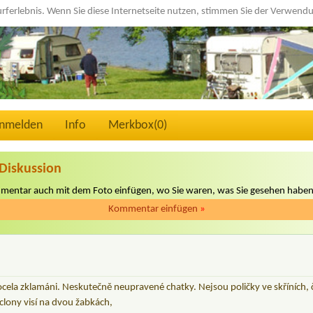
urferlebnis. Wenn Sie diese Internetseite nutzen, stimmen Sie der Verwen
nmelden
Info
Merkbox(
0
)
Diskussion
mmentar auch mit dem Foto einfügen, wo Sie waren, was Sie gesehen haben
Kommentar einfügen
»
ela zklamáni. Neskutečně neupravené chatky. Nejsou poličky ve skříních, č
clony visí na dvou žabkách,