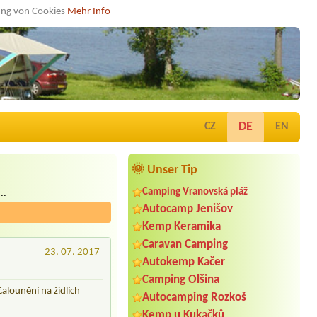
dung von Cookies
Mehr Info
DE
CZ
EN
🌞 Unser Tip
Camping Vranovská pláž
..
Autocamp Jenišov
Kemp Keramika
Caravan Camping
23. 07. 2017
Autokemp Kačer
Camping Olšina
alounění na židlích
Autocamping Rozkoš
Kemp u Kukačků