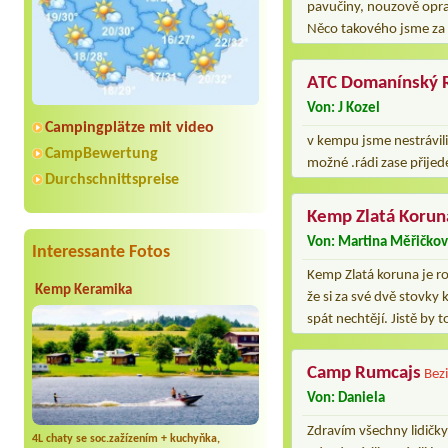
pavučiny, nouzově oprav
Něco takového jsme za 
ATC Domanínský 
Von: J Kozel
Campingplätze mit video
v kempu jsme nestrávili
CampBewertung
možné .rádi zase přije
Durchschnittspreise
Kemp Zlatá Korun
Von: Martina Měřičko
Interessante Fotos
Kemp Zlatá koruna je ro
Kemp Keramika
že si za své dvě stovky
spát nechtějí. Jistě by
Camp Rumcajs
Bezi
Von: Daniela
Zdravím všechny lidičky
4L chaty se soc.zažízením + kuchyňka,