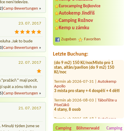
ce není televize.
Eurocamping Bojkovice
2)
Camp Bewertungen
»
Autokemp Jindřiš
Camping Rožnov
23. 07. 2017
Termin ab 2026-08-15 |
Autokemp
Kemp u zámku
Kamencové jezero
Misto pro 1 stan, altân/pavilon (do 9
Zugeben
Favoriten
bsluha .Jak to bude
m2) 150 Kč/nocMisto pro 1 stan,
altân/pavilon (do 9 m2) 150
3)
Camp Bewertungen
»
Kč/nocMisto pro 1 stan, altân/pavilon
Letzte Buchung:
(do 9 m2) 150 Kč/nocMisto pro 1
stan, altân/pavilon (do 9 m2) 150
22. 07. 2017
Kč/noc
Termin ab 2026-07-31 |
Autokemp
Apollo
\"pražáci\" mají pocit,
3 místa pro stany + 4 dospělí + 4 děti
jí spát a zónu těch co
Termin ab 2026-08-03 |
Tábořište u
5)
Camp Bewertungen
»
Písečáků
4 stany, 8 osob
21. 07. 2017
Termin ab 2026-08-18 |
Autokemp
Bílina Kyselka
4L
t. Minulý týden jsme se
Camping Böhmerwald
Camping
Termin ab 2026-08-02 |
Autokemp