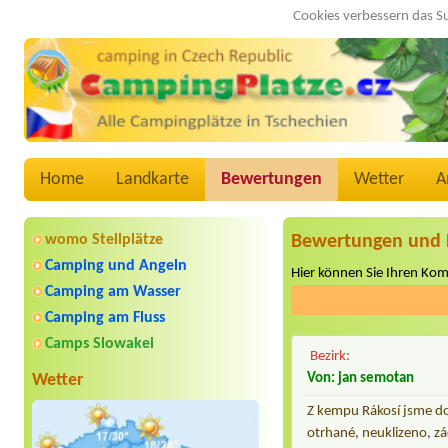
Cookies verbessern das S
Home
Landkarte
Bewertungen
Wetter
A
womo Stellplätze
Bewertungen und 
Camping und Angeln
Hier können Sie Ihren Ko
Camping am Wasser
Camping am Fluss
Camps Slowakei
Bezirk:
Wetter
Von: jan semotan
Z kempu Rákosí jsme doc
otrhané, neuklizeno, zá