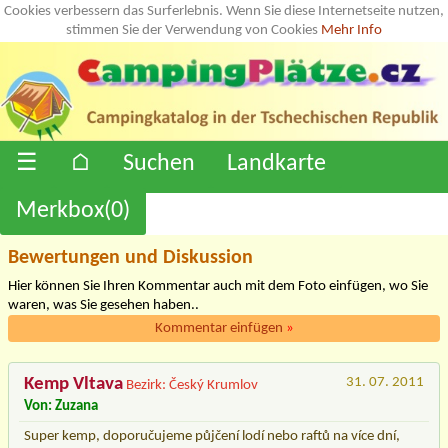
Cookies verbessern das Surferlebnis. Wenn Sie diese Internetseite nutzen,
stimmen Sie der Verwendung von Cookies
Mehr Info
☰
⌂
Suchen
Landkarte
Merkbox(
0
)
Bewertungen und Diskussion
Hier können Sie Ihren Kommentar auch mit dem Foto einfügen, wo Sie
waren, was Sie gesehen haben..
Kommentar einfügen
»
Kemp Vltava
31. 07. 2011
Bezirk: Český Krumlov
Von: Zuzana
Super kemp, doporučujeme půjčení lodí nebo raftů na více dní,