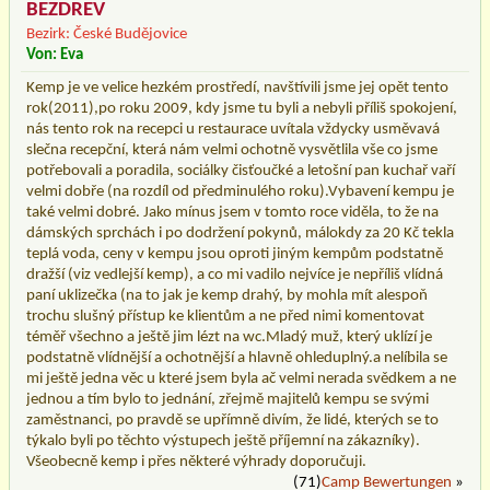
BEZDREV
Bezirk: České Budějovice
Von: Eva
Kemp je ve velice hezkém prostředí, navštívili jsme jej opět tento
rok(2011),po roku 2009, kdy jsme tu byli a nebyli příliš spokojení,
nás tento rok na recepci u restaurace uvítala vždycky usměvavá
slečna recepční, která nám velmi ochotně vysvětlila vše co jsme
potřebovali a poradila, sociálky čisťoučké a letošní pan kuchař vaří
velmi dobře (na rozdíl od předminulého roku).Vybavení kempu je
také velmi dobré. Jako mínus jsem v tomto roce viděla, to že na
dámských sprchách i po dodržení pokynů, málokdy za 20 Kč tekla
teplá voda, ceny v kempu jsou oproti jiným kempům podstatně
dražší (viz vedlejší kemp), a co mi vadilo nejvíce je nepříliš vlídná
paní uklizečka (na to jak je kemp drahý, by mohla mít alespoň
trochu slušný přístup ke klientům a ne před nimi komentovat
téměř všechno a ještě jim lézt na wc.Mladý muž, který uklízí je
podstatně vlídnější a ochotnější a hlavně ohleduplný.a nelíbila se
mi ještě jedna věc u které jsem byla ač velmi nerada svědkem a ne
jednou a tím bylo to jednání, zřejmě majitelů kempu se svými
zaměstnanci, po pravdě se upřímně divím, že lidé, kterých se to
týkalo byli po těchto výstupech ještě příjemní na zákazníky).
Všeobecně kemp i přes některé výhrady doporučuji.
(71)
Camp Bewertungen
»