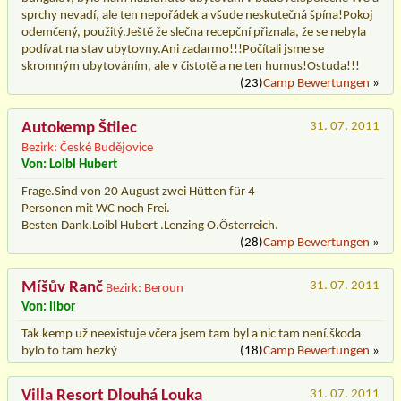
sprchy nevadí, ale ten nepořádek a všude neskutečná špína!Pokoj
odemčený, použitý.Ještě že slečna recepční přiznala, že se nebyla
podívat na stav ubytovny.Ani zadarmo!!!Počítali jsme se
skromným ubytováním, ale v čistotě a ne ten humus!Ostuda!!!
(23)
Camp Bewertungen
»
Autokemp Štilec
31. 07. 2011
Bezirk: České Budějovice
Von: Loibl Hubert
Frage.Sind von 20 August zwei Hütten für 4
Personen mit WC noch Frei.
Besten Dank.Loibl Hubert .Lenzing O.Österreich.
(28)
Camp Bewertungen
»
Míšův Ranč
31. 07. 2011
Bezirk: Beroun
Von: libor
Tak kemp už neexistuje včera jsem tam byl a nic tam není.škoda
bylo to tam hezký
(18)
Camp Bewertungen
»
Villa Resort Dlouhá Louka
31. 07. 2011