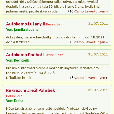
ochotní lidé v půjčovně kempu zajistí odvoz na místo vyplutí i
doplutí. Naše skupina čítala 30 lidí, pluli jsme 3 dny, bydleli na
jednom místě, prostě skvělá voda!
(10)
Camp Bewertungen
»
Autokemp Lužany II
31. 07. 2011
Bezirk: Jičín
Von: jarmila studena
dobrý den, máte volné chatky pro 9 osob v termínu od 7.8.2011
do 14.8.2011?
(5)
Camp Bewertungen
»
Autokemp Podhoří
31. 07. 2011
Bezirk: Cheb
Von: Rechtorik
Prosím o informaci o ceně a možnosti ubytování v chatce pro
rodinu 2+2 v termínu 14.8-19.8.
Děkuji.Rechtorik
(8)
Camp Bewertungen
»
Rekreační areál Pahrbek
31. 07. 2011
Bezirk: Zlín
Von: Draha
Něco tak strašného jsem ještě neviděla!Protože nebyl volný
bungalov, bylo nám nabídnuto ubytování v budově.Společné WC a