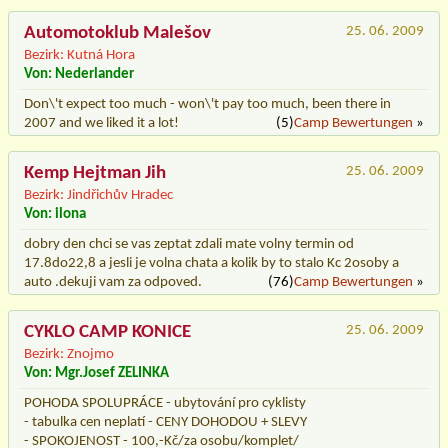
Automotoklub Malešov
25. 06. 2009
Bezirk: Kutná Hora
Von: Nederlander
Don\'t expect too much - won\'t pay too much, been there in
2007 and we liked it a lot!
(5)
Camp Bewertungen
»
Kemp Hejtman Jih
25. 06. 2009
Bezirk: Jindřichův Hradec
Von: ilona
dobry den chci se vas zeptat zdali mate volny termin od
17.8do22,8 a jesli je volna chata a kolik by to stalo Kc 2osoby a
auto .dekuji vam za odpoved.
(76)
Camp Bewertungen
»
CYKLO CAMP KONICE
25. 06. 2009
Bezirk: Znojmo
Von: Mgr.Josef ZELINKA
POHODA SPOLUPRÁCE - ubytování pro cyklisty
- tabulka cen neplatí - CENY DOHODOU + SLEVY
- SPOKOJENOST - 100,-Kč/za osobu/komplet/