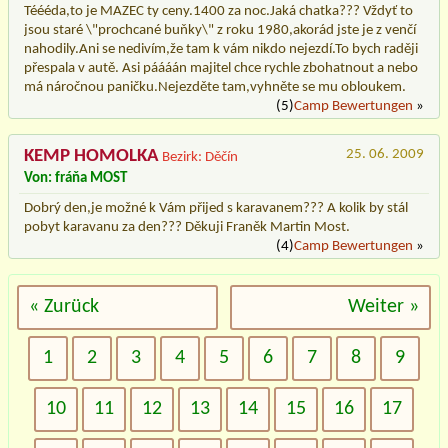
Téééda,to je MAZEC ty ceny.1400 za noc.Jaká chatka??? Vždyť to
jsou staré \"prochcané buňky\" z roku 1980,akorád jste je z venčí
nahodily.Ani se nedivím,že tam k vám nikdo nejezdí.To bych raději
přespala v autě. Asi páááán majitel chce rychle zbohatnout a nebo
má náročnou paničku.Nejezděte tam,vyhněte se mu obloukem.
(5)
Camp Bewertungen
»
KEMP HOMOLKA
25. 06. 2009
Bezirk: Děčín
Von: fráňa MOST
Dobrý den,je možné k Vám přijed s karavanem??? A kolik by stál
pobyt karavanu za den??? Děkuji Franěk Martin Most.
(4)
Camp Bewertungen
»
« Zurück
Weiter »
1
2
3
4
5
6
7
8
9
10
11
12
13
14
15
16
17