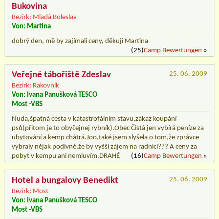
Bukovina
Bezirk: Mladá Boleslav
Von: Martina
dobrý den, mě by zajímali ceny, děkuji Martina
(25)
Camp Bewertungen
»
Veřejné tábořiště Zdeslav
25. 06. 2009
Bezirk: Rakovník
Von: Ivana Panušková TESCO
Most -VBS
Nuda,špatná cesta v katastrofálním stavu,zákaz koupání
psů(přitom je to obyčejnej rybník).Obec Čistá jen vybírá peníze za
ubytování a kemp chátrá.Joo,také jsem slyšela o tom,že zprávce
vybraly nějak podivně.že by vyšší zájem na radnici??? A ceny za
pobyt v kempu ani nemluvím.DRAHÉ
(16)
Camp Bewertungen
»
Hotel a bungalovy Benedikt
25. 06. 2009
Bezirk: Most
Von: Ivana Panušková TESCO
Most -VBS