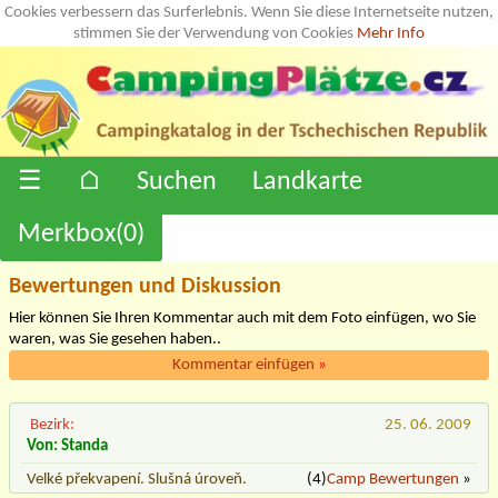
Cookies verbessern das Surferlebnis. Wenn Sie diese Internetseite nutzen,
stimmen Sie der Verwendung von Cookies
Mehr Info
☰
⌂
Suchen
Landkarte
Merkbox(
0
)
Bewertungen und Diskussion
Hier können Sie Ihren Kommentar auch mit dem Foto einfügen, wo Sie
waren, was Sie gesehen haben..
Kommentar einfügen
»
Bezirk:
25. 06. 2009
Von: Standa
Velké překvapení. Slušná úroveň.
(4)
Camp Bewertungen
»