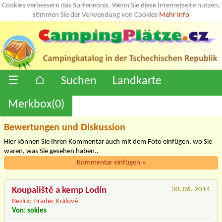
Cookies verbessern das Surferlebnis. Wenn Sie diese Internetseite nutzen,
stimmen Sie der Verwendung von Cookies
Mehr Info
☰
⌂
Suchen
Landkarte
Merkbox(
0
)
Bewertungen und Diskussion
Hier können Sie Ihren Kommentar auch mit dem Foto einfügen, wo Sie
waren, was Sie gesehen haben..
Kommentar einfügen
»
Koupaliště a kemp Lodín
30. 06. 2014
Bezirk: Hradec Králové
Von: sokies