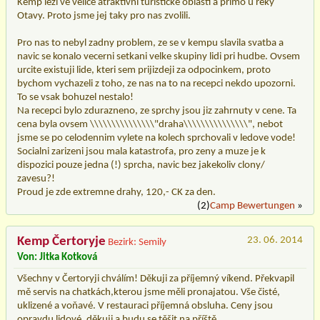
Kemp lezi ve velice atraktivni turisticke oblasti a primo u reky
Otavy. Proto jsme jej taky pro nas zvolili.
Pro nas to nebyl zadny problem, ze se v kempu slavila svatba a
navic se konalo vecerni setkani velke skupiny lidi pri hudbe. Ovsem
urcite existuji lide, kteri sem prijizdeji za odpocinkem, proto
bychom vychazeli z toho, ze nas na to na recepci nekdo upozorni.
To se vsak bohuzel nestalo!
Na recepci bylo zdurazneno, ze sprchy jsou jiz zahrnuty v cene. Ta
cena byla ovsem \\\\\\\\\\\\\\\"draha\\\\\\\\\\\\\\\", nebot
jsme se po celodennim vylete na kolech sprchovali v ledove vode!
Socialni zarizeni jsou mala katastrofa, pro zeny a muze je k
dispozici pouze jedna (!) sprcha, navic bez jakekoliv clony/
zavesu?!
Proud je zde extremne drahy, 120,- CK za den.
(2)
Camp Bewertungen
»
Kemp Čertoryje
23. 06. 2014
Bezirk: Semily
Von: Jitka Kotková
Všechny v Čertoryji chválím! Děkuji za příjemný víkend. Překvapil
mě servis na chatkách,kterou jsme měli pronajatou. Vše čisté,
uklizené a voňavé. V restauraci příjemná obsluha. Ceny jsou
opravdu lidové. děkuji a budu se těšit na příště.