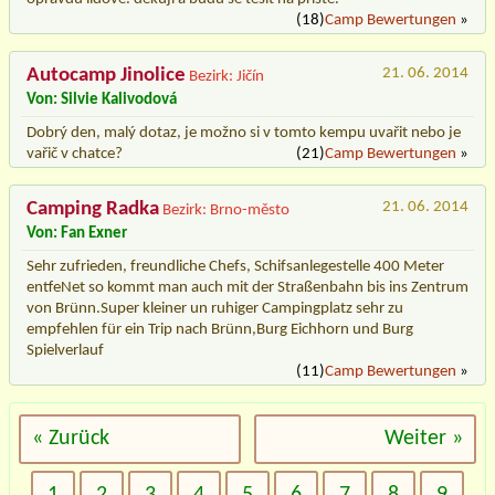
(18)
Camp Bewertungen
»
Autocamp Jinolice
21. 06. 2014
Bezirk: Jičín
Von: Silvie Kalivodová
Dobrý den, malý dotaz, je možno si v tomto kempu uvařit nebo je
vařič v chatce?
(21)
Camp Bewertungen
»
Camping Radka
21. 06. 2014
Bezirk: Brno-město
Von: Fan Exner
Sehr zufrieden, freundliche Chefs, Schifsanlegestelle 400 Meter
entfeNet so kommt man auch mit der Straßenbahn bis ins Zentrum
von Brünn.Super kleiner un ruhiger Campingplatz sehr zu
empfehlen für ein Trip nach Brünn,Burg Eichhorn und Burg
Spielverlauf
(11)
Camp Bewertungen
»
« Zurück
Weiter »
1
2
3
4
5
6
7
8
9