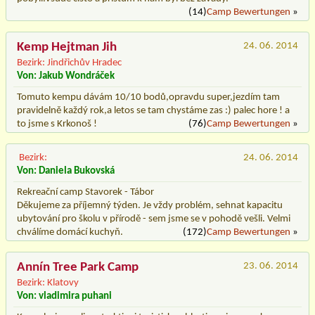
(14)
Camp Bewertungen
»
Kemp Hejtman Jih
24. 06. 2014
Bezirk: Jindřichův Hradec
Von: Jakub Wondráček
Tomuto kempu dávám 10/10 bodů,opravdu super,jezdím tam
pravidelně každý rok,a letos se tam chystáme zas :) palec hore ! a
to jsme s Krkonoš !
(76)
Camp Bewertungen
»
Bezirk:
24. 06. 2014
Von: Daniela Bukovská
Rekreační camp Stavorek - Tábor
Děkujeme za příjemný týden. Je vždy problém, sehnat kapacitu
ubytování pro školu v přírodě - sem jsme se v pohodě vešli. Velmi
chválíme domácí kuchyň.
(172)
Camp Bewertungen
»
Annín Tree Park Camp
23. 06. 2014
Bezirk: Klatovy
Von: vladimira puhani