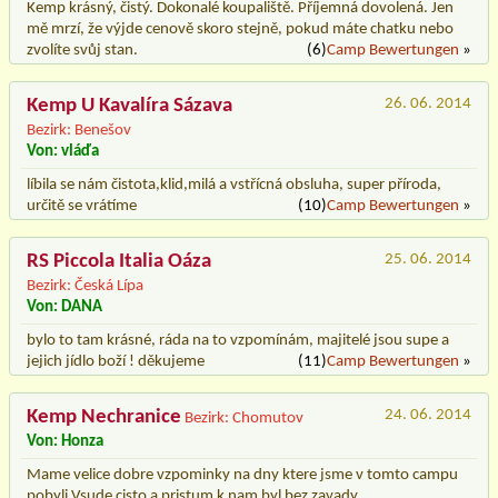
Kemp krásný, čistý. Dokonalé koupaliště. Příjemná dovolená. Jen
mě mrzí, že výjde cenově skoro stejně, pokud máte chatku nebo
zvolíte svůj stan.
(6)
Camp Bewertungen
»
Kemp U Kavalíra Sázava
26. 06. 2014
Bezirk: Benešov
Von: vláďa
líbila se nám čistota,klid,milá a vstřícná obsluha, super příroda,
určitě se vrátíme
(10)
Camp Bewertungen
»
RS Piccola Italia Oáza
25. 06. 2014
Bezirk: Česká Lípa
Von: DANA
bylo to tam krásné, ráda na to vzpomínám, majitelé jsou supe a
jejich jídlo boží ! děkujeme
(11)
Camp Bewertungen
»
Kemp Nechranice
24. 06. 2014
Bezirk: Chomutov
Von: Honza
Mame velice dobre vzpominky na dny ktere jsme v tomto campu
pobyli.Vsude cisto a pristum k nam byl bez zavady.