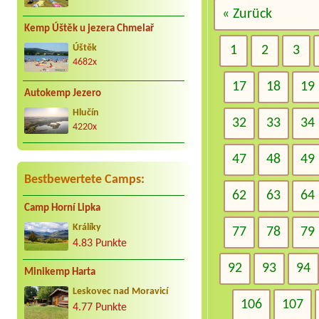
« Zurück
Kemp Úštěk u jezera Chmelař
Úštěk
1
2
3
4682x
17
18
19
Autokemp Jezero
Hlučín
32
33
34
4220x
47
48
49
Bestbewertete Camps:
62
63
64
Camp Horní Lipka
Králíky
77
78
79
4.83 Punkte
92
93
94
Minikemp Harta
Leskovec nad Moravicí
106
107
4.77 Punkte