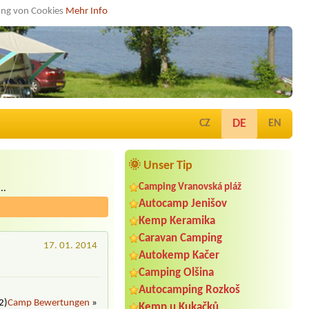
dung von Cookies
Mehr Info
DE
CZ
EN
🌞 Unser Tip
Camping Vranovská pláž
..
Autocamp Jenišov
Kemp Keramika
Caravan Camping
17. 01. 2014
Autokemp Kačer
Camping Olšina
Autocamping Rozkoš
2)
Camp Bewertungen
»
Kemp u Kukačků