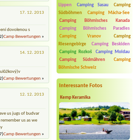
Termin ab 2026-08-01 |
Autocamp
Lippen
Camping Sasau
Camping
Erika
1 stan + 2 osoba
17. 12. 2013
Südböhmen
Camping Mácha-See
Camping Böhmisches Kanada
Termin ab 2026-08-07 |
Autocamp
Zátiší
Camping Böhmisches Paradies
dení dovolenou s
1 chatka 4L
Camping Vranov
Camping
2)
Camp Bewertungen
»
Termin ab 2026-08-19 |
Camp Vřesná
Riesengebirge
Camping Beskiden
1x Zelt und 2 Personen
Camping Rozkoš
Camping Moldau
14. 12. 2013
Termin ab 2026-08-04 |
Autokempink
Camping Südmähren
Camping
Dřenice
1Wohnwagen
Böhmische Schweiz
oulůžkový)v
2)
Camp Bewertungen
»
Interessante Fotos
12. 12. 2013
Kemp Keramika
ave us jugs of budvar
ay remember us as we
oy
7)
Camp Bewertungen
»