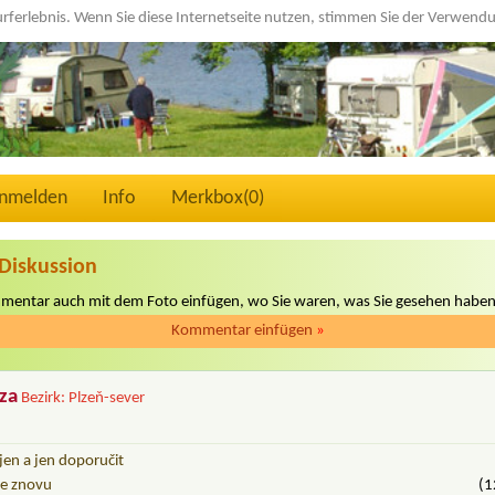
urferlebnis. Wenn Sie diese Internetseite nutzen, stimmen Sie der Verwen
nmelden
Info
Merkbox(
0
)
Diskussion
mmentar auch mit dem Foto einfügen, wo Sie waren, was Sie gesehen haben
Kommentar einfügen
»
za
Bezirk: Plzeň-sever
en a jen doporučit
me znovu
(1