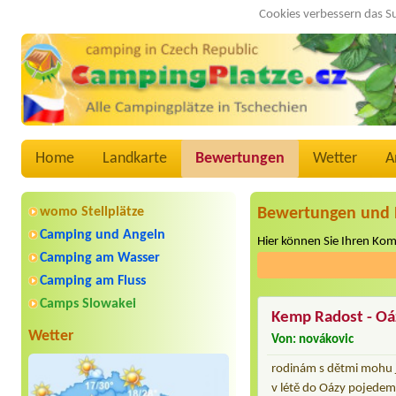
Cookies verbessern das S
Home
Landkarte
Bewertungen
Wetter
A
womo Stellplätze
Bewertungen und 
Camping und Angeln
Hier können Sie Ihren Ko
Camping am Wasser
Camping am Fluss
Camps Slowakei
Kemp Radost - Oá
Wetter
Von: novákovic
rodinám s dětmi mohu j
v létě do Oázy pojede