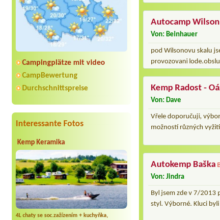
Autocamp Wilsonk
Von: Beinhauer
pod Wilsonovu skalu js
provozovani lode.obsluh
Campingplätze mit video
CampBewertung
Kemp Radost - Oá
Durchschnittspreise
Von: Dave
Vřele doporučuji, výbor
Interessante Fotos
možností různých vyžití,
Kemp Keramika
Autokemp Baška
Von: Jindra
Byl jsem zde v 7/2013 p
styl. Výborné. Kluci byl
4L chaty se soc.zažízením + kuchyňka,