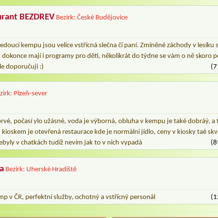
urant BEZDREV
Bezirk: České Budějovice
doucí kempu jsou velice vstřícná slečna čí paní. Zmíněné záchody v lesíku se
dokonce mají i programy pro děti, několikrát do týdne se vám o ně skoro p
le doporučuji :)
(7
zirk: Plzeň-sever
rvé, počasí ylo užásné, voda je výborná, obluha v kempu je také dobráý, a 
 kioskem je otevřená restaurace kde je normální jídlo, ceny v kiosky taé s
byly v chatkách tudíž nevím jak to v nich vypadá
(8
a
Bezirk: Uherské Hradiště
emp v ČR, perfektní služby, ochotný a vstřícný personál
(1