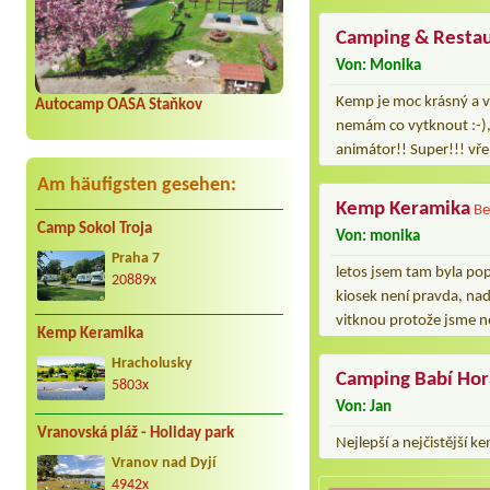
Camping & Resta
Von: Monika
Kemp je moc krásný a ve
Autocamp OASA Staňkov
nemám co vytknout :-), 
animátor!! Super!!! vře
Am häufigsten gesehen:
Kemp Keramika
Be
Camp Sokol Troja
Von: monika
Praha 7
letos jsem tam byla pop
20889x
kiosek není pravda, nad
vitknou protože jsme ne
Kemp Keramika
Hracholusky
Camping Babí Hor
5803x
Von: Jan
Vranovská pláž - Holiday park
Nejlepší a nejčistější k
Vranov nad Dyjí
4942x