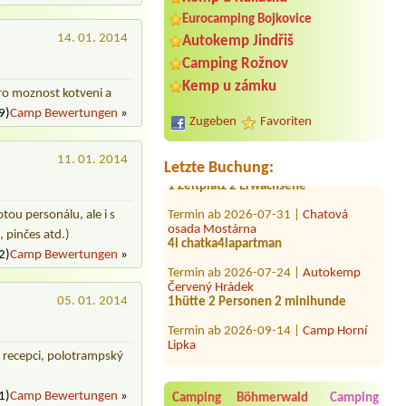
Eurocamping Bojkovice
14. 01. 2014
Autokemp Jindřiš
Camping Rožnov
Termin ab 2026-07-29 |
Hotel - Kemp
Kemp u zámku
Knížecí rybník
ro moznost kotveni a
velký stan + 2 dospělí + 2 děti
9)
Camp Bewertungen
»
Zugeben
Favoriten
Termin ab 2026-07-26 |
Kemp
Poslední štace
11. 01. 2014
1 Zeltplatz 2 Erwachsene
Letzte Buchung:
Termin ab 2026-07-31 |
Chatová
osada Mostárna
tou personálu, ale i s
4l chatka4lapartman
, pinčes atd.)
Termin ab 2026-07-24 |
Autokemp
2)
Camp Bewertungen
»
Červený Hrádek
1hütte 2 Personen 2 minihunde
05. 01. 2014
Termin ab 2026-09-14 |
Camp Horní
Lipka
Termin ab 2026-08-04 |
Camping
v recepci, polotrampský
Olšina - Lipno
1 místo pro stan u vody pro dvě osoby
1)
Camp Bewertungen
»
Camping Böhmerwald
Camping