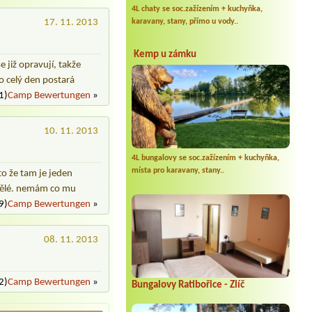
4L chaty se soc.zažízením + kuchyňka,
17. 11. 2013
karavany, stany, přímo u vody..
Kemp u zámku
 již opravují, takže
o celý den postará
1)
Camp Bewertungen
»
10. 11. 2013
4L bungalovy se soc.zažízením + kuchyňka,
místa pro karavany, stany..
to že tam je jeden
kvělé. nemám co mu
9)
Camp Bewertungen
»
08. 11. 2013
2)
Camp Bewertungen
»
Bungalovy Ratibořice - Zlíč