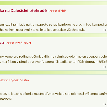
a na Dalešické přehradě
Bezirk: Třebíč
em jezdil za mlada na tremp.proto se rad kazdorocne vracim i do kempu.i p
a,zarizeni na urovni.z Brna je to kousek,takze všechno o.k.
(1
za
Bezirk: Plzeň-sever
ný kemp pro rodinu s dětmi, byli jsme velmi spokojeni nejen s cenou a ocho
 které jsou v rámci ubytování zdarma (šlapadla, ant. hřiště, dopravní hřiště
(1
Bezirk: Frýdek-Místek
o 30-ti letech s dětmi a musím přiznat velkou spokojenost! Příjemná paní 
i nadšení!
(2