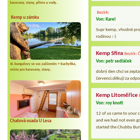
karavany, stany, přímo u vody..
Bezirk:
Kemp u zámku
Von: Karel
Supr kemp, vhodné pro 
rodinou :-)
Kemp Sfinx
Bezirk:
Von: petr sedláček
4L bungalovy se soc.zažízením + kuchyňka,
místa pro karavany, stany..
dobrý den chci se zepta
červenci.děkuji za odp
Kemp Litoměřice
Von: roy knott
12 of us came to your c
and we had not even go
Chatová osada U Lesa
started the Chubby Bunn