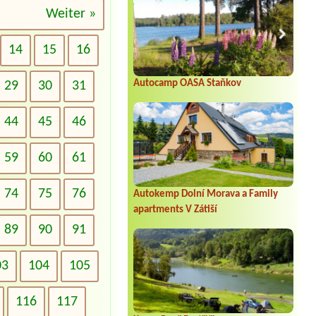
Weiter »
14
15
16
Autocamp OASA Staňkov
29
30
31
44
45
46
59
60
61
74
75
76
Autokemp Dolní Morava a Family
apartments V Zátiší
89
90
91
03
104
105
116
117