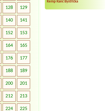
Kemp Ranč Bystřička
128
129
140
141
152
153
164
165
176
177
188
189
200
201
212
213
224
225