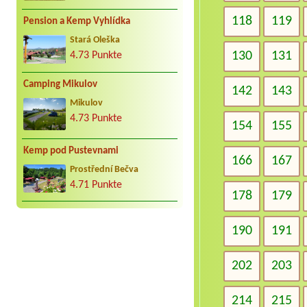
118
119
Pension a Kemp Vyhlídka
Stará Oleška
130
131
4.73 Punkte
Camping Mikulov
142
143
Mikulov
4.73 Punkte
154
155
Kemp pod Pustevnami
166
167
Prostřední Bečva
4.71 Punkte
178
179
190
191
202
203
214
215