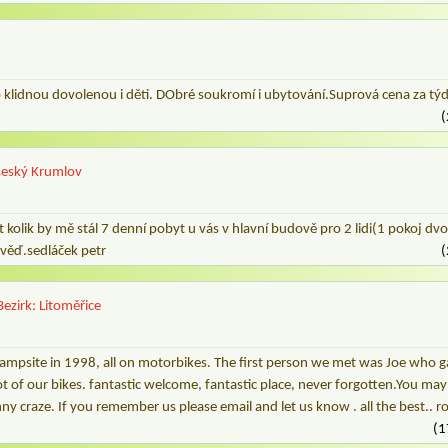
klidnou dovolenou i děti. DObré soukromí i ubytování.Suprová cena za tý
(
 Český Krumlov
t kolik by mě stál 7 denní pobyt u vás v hlavní budově pro 2 lidi(1 pokoj dv
ověď.sedláček petr
(
Bezirk: Litoměřice
ampsite in 1998, all on motorbikes. The first person we met was Joe who g
t of our bikes. fantastic welcome, fantastic place, never forgotten.You m
y craze. If you remember us please email and let us know . all the best.. r
(1