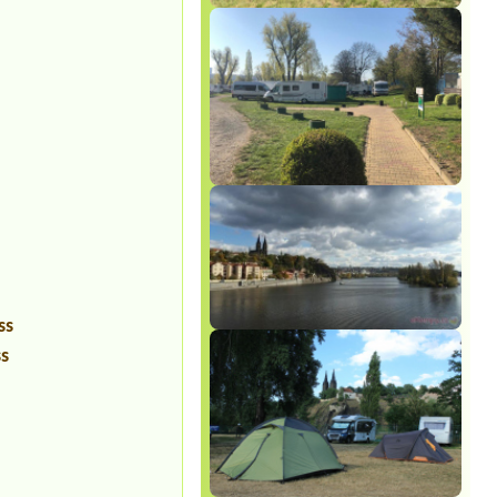
ss
ss