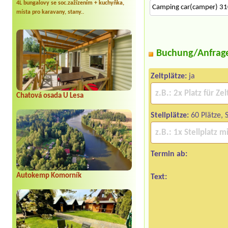
4L bungalovy se soc.zažízením + kuchyňka,
Camping car(camper) 3
místa pro karavany, stany..
Buchung/Anfrag
Zeltplätze:
ja
Chatová osada U Lesa
Stellplätze:
60 Plätze, 
Termin ab:
Autokemp Komorník
Text: