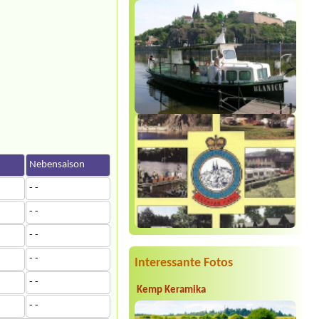
n
Nebensaison
- -
- -
- -
- -
Interessante Fotos
- -
Kemp Keramika
- -