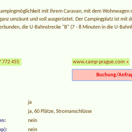
Campingmöglichkeit mit Ihrem Caravan, mit dem Wohnwagen o
ganz umzäunt und voll ausgerüstet. Der Campingplatz ist mit 
erbunden, die U-Bahnstrecke "B" (7 - 8 Minuten in die U-Bahnh
7 772 455
www.camp-prague.com
»
Buchung/Anfra
ja
ja, 60 Plätze, Stromanschlüsse
en:
nein
p):
nein