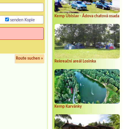
Kemp Úbislav - Ádova chatová osada
senden Kopie
Route suchen »
Rekreační areál Losinka
Kemp Karvánky