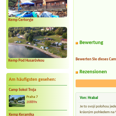
Kemp Čertoryje
Bewertung
Bewerten Sie dieses Cam
Kemp Pod Husarůvkou
Rezensionen
Am häufigsten gesehen:
Camp Sokol Troja
Praha 7
Von: Hrabal
20889x
Je to svojí polohou jed
krásným pohledem na Vy
Kemp Keramika