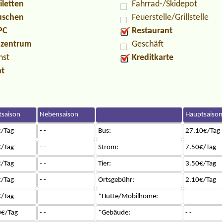
iletten
Fahrrad-/Skidepot
Duschen
Feuerstelle/Grillstelle
PC
Restaurant
ozentrum
Geschäft
nst
Kreditkarte
nt
saison
Nebensaison
Hauptsaiso
/Tag
- -
Bus:
27.10€/Tag
/Tag
- -
Strom:
7.50€/Tag
/Tag
- -
Tier:
3.50€/Tag
/Tag
- -
Ortsgebühr:
2.10€/Tag
/Tag
- -
*Hütte/Mobilhome:
- -
0€/Tag
- -
*Gebäude:
- -