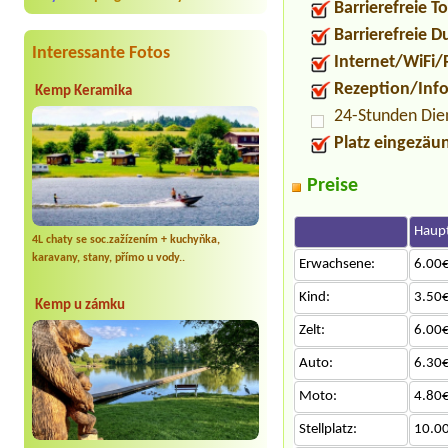
Barrierefreie To
Barrierefreie 
Interessante Fotos
Internet/WiFi/
Rezeption/Inf
Kemp Keramika
24-Stunden Die
Platz eingezäu
Preise
Haupt
4L chaty se soc.zažízením + kuchyňka,
karavany, stany, přímo u vody..
Erwachsene:
6.00€
Kind:
3.50€
Kemp u zámku
Zelt:
6.00€
Auto:
6.30€
Moto:
4.80€
Stellplatz:
10.0