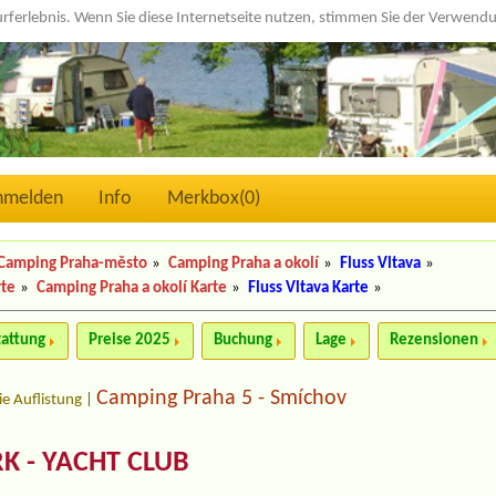
urferlebnis. Wenn Sie diese Internetseite nutzen, stimmen Sie der Verwen
nmelden
Info
Merkbox(
0
)
Camping Praha-město
»
Camping Praha a okolí
»
Fluss Vltava
»
rte
»
Camping Praha a okolí Karte
»
Fluss Vltava Karte
»
tattung
Preise 2025
Buchung
Lage
Rezensionen
Camping Praha 5 - Smíchov
ie Auflistung
|
K - YACHT CLUB