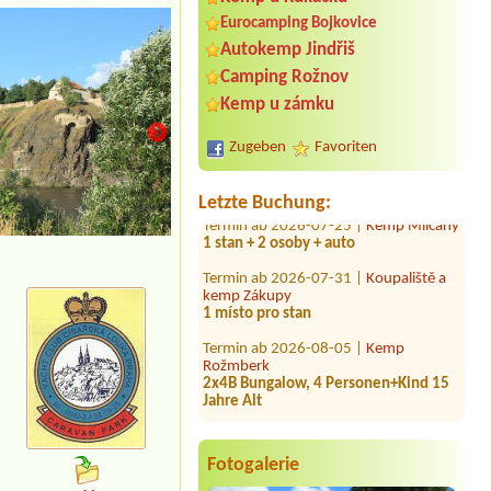
Eurocamping Bojkovice
Autokemp Jindřiš
Termin ab 2026-08-08 |
Kemp
Camping Rožnov
Kajlovec
Kemp u zámku
chatka pro 2 osoby + pes
Termin ab 2026-08-07 |
Kemp Rusava
Zugeben
Favoriten
1 místo pro stan
Termin ab 2026-07-25 |
Kemp Milčany
Letzte Buchung:
1 stan + 2 osoby + auto
Termin ab 2026-07-31 |
Koupaliště a
kemp Zákupy
1 místo pro stan
Termin ab 2026-08-05 |
Kemp
Rožmberk
2x4B Bungalow, 4 Personen+Kind 15
Jahre Alt
Termin ab 2026-08-07 |
Autokemp
Vikletice
1x Stellplatz Wohnmobil 5.40m ohne
Strom
Fotogalerie