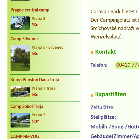
Prague central camp
Caravan Park bietet 
Praha 3
Der Campingplatz ist 
5Km
Smíchovské nádraží v
Wenzelsplatz).
Camp Slivenec
Praha 5 - Slivenec
Kontakt
6Km
00420 77
Telefon:
Kemp Pension Dana Troja
Praha 7 Troja
Kapazitäten
6Km
Camp Sokol Troja
Zeltplätze:
Praha 7
Stellplätze:
6Km
Mobilh./Bung./Hütt
Gebäude(Zimmer/Ap
CAMP HERZOG