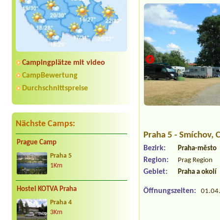
Campingplätze mit video
CampBewertung
Durchschnittspreise
Nächste Camps:
Praha 5 - Smíchov
, 
Prague Camp
Bezirk:
Praha-město
Praha 5
Region:
Prag Region
1Km
Gebiet:
Praha a okolí
Hostel KOTVA Praha
Öffnungszeiten:
01.04.
Praha 4
3Km