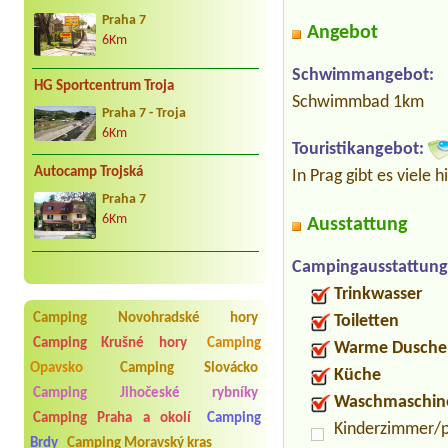
Praha 7
Angebot
6Km
Schwimmangebot:
HG Sportcentrum Troja
Schwimmbad 1km
Praha 7 - Troja
6Km
Touristikangebot:
Autocamp Trojská
In Prag gibt es viele 
Praha 7
6Km
Ausstattung
Campingausstattung
Trinkwasser
Camping Novohradské hory
Toiletten
Camping Krušné hory
Camping
Warme Dusche
Opavsko
Camping Slovácko
Küche
Camping Jihočeské rybníky
Waschmaschin
Camping Praha a okolí
Camping
Kinderzimmer/p
Brdy
Camping Moravský kras