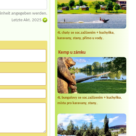
einheit angegeben werden.
Letzte Akt. 2025
4L chaty se soc.zažízením + kuchyňka,
karavany, stany, přímo u vody..
Kemp u zámku
4L bungalovy se soc.zažízením + kuchyňka,
místa pro karavany, stany..