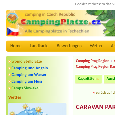
Cookies verbessern das S
Home
Landkarte
Bewertungen
Wetter
A
Camping Prag Region
»
womo Stellplätze
Camping Prag Region Ka
Camping und Angeln
Camping am Wasser
Kapazitäten
Auss
Camping am Fluss
Camps Slowakei
«
zurück auf d
Wetter
CARAVAN PAR