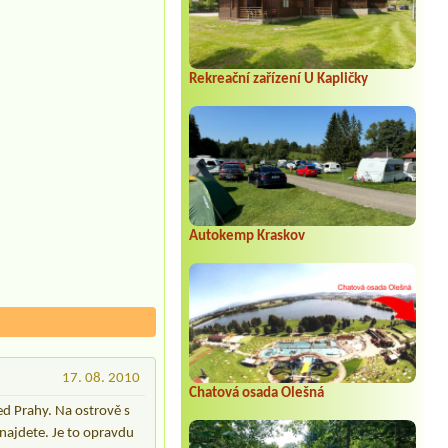
Rekreační zařízení U Kapličky
Autokemp Kraskov
17. 08. 2010
Chatová osada Olešná
ed Prahy. Na ostrově s
najdete. Je to opravdu