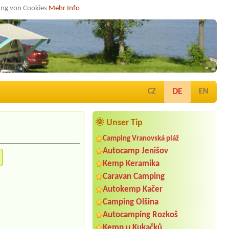
dung von Cookies
Mehr Info
DE
CZ
EN
🌞 Unser Tip
Camping Vranovská pláž
Autocamp Jenišov
Kemp Keramika
Caravan Camping
Autokemp Kačer
Camping Olšina
Autocamping Rozkoš
Kemp u Kukačků