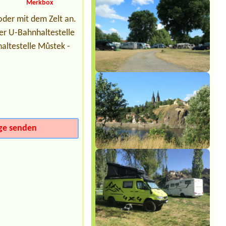
Termin ab 2026-09-01 |
Kemp a
Merkbox
tábořiště U Mloka
der mit dem Zelt an.
8x chatka
der U-Bahnhaltestelle
Termin ab 2026-08-07 |
Autokemp
Kačer
altestelle Můstek -
7L chatka složním prádlem a kuchyní
pro 6osob a psa
Termin ab 2026-07-29 |
Kemp
Machůzky
1misto 1stan 2dospeli, 2deti
Termin ab 2026-08-01 |
Family kemp
Máchovo jezero
2 Erwachsene, 1 Kind (7Jahre)
ge senden