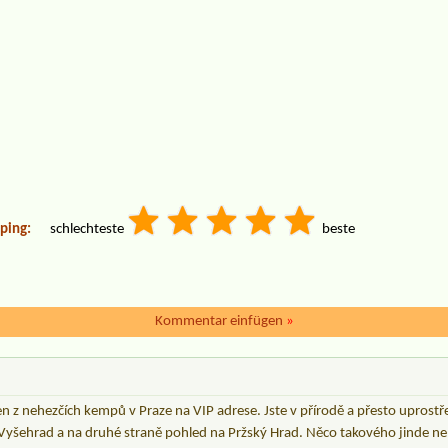
ping:
schlechteste
beste
Kommentar einfügen
»
en z nehezčích kempů v Praze na VIP adrese. Jste v přírodě a přesto uprostř
šehrad a na druhé straně pohled na Pržský Hrad. Něco takového jinde ne