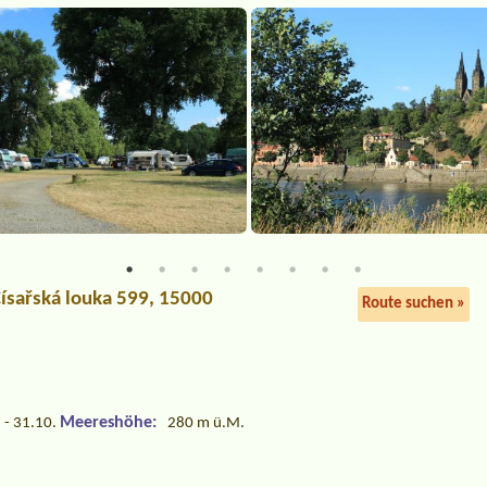
Císařská louka 599, 15000
Route suchen »
Meereshöhe:
 - 31.10.
280 m ü.M.