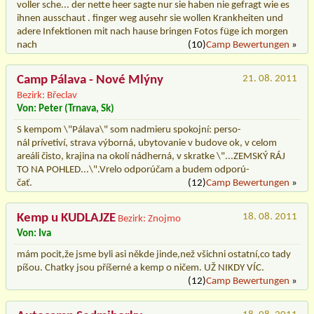
voller sche... der nette heer sagte nur sie haben nie gefragt wie es
ihnen ausschaut . finger weg ausehr sie wollen Krankheiten und
adere Infektionen mit nach hause bringen Fotos füge ich morgen
nach
(10)
Camp Bewertungen
»
Camp Pálava - Nové Mlýny
21. 08. 2011
Bezirk: Břeclav
Von: Peter (Trnava, Sk)
S kempom \"Pálava\" som nadmieru spokojní: perso-
nál prívetiví, strava výborná, ubytovanie v budove ok, v celom
areáli čisto, krajina na okolí nádherná, v skratke \"...ZEMSKÝ RÁJ
TO NA POHLED...\".Vrelo odporúčam a budem odporú-
čať.
(12)
Camp Bewertungen
»
Kemp u KUDLAJZE
18. 08. 2011
Bezirk: Znojmo
Von: Iva
mám pocit,že jsme byli asi někde jinde,než všichni ostatní,co tady
píšou. Chatky jsou příšerné a kemp o ničem. UŽ NIKDY VÍC.
(12)
Camp Bewertungen
»