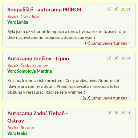
Koupaliště - autocamp PŘÍBOR
16. 08. 2011
Bezirk: Nový Jičín
Von: Lenka
Byla jsem už v hodně kempech a tento byl naprosto úžasný už je
díky nachystanému programu doporučuji všem
(4)
Camp Bewertungen
»
Autocamp Jenišov - Lipno
16. 08. 2011
Bezirk: Český Krumlov
Von: Somolova Martina
Krasne, klidne a ciste prostredi. Ceny prekvapive. Doporucuji
hlavne pro rodiny s detmi. Prijemna devcata v recepci a totez
obsluha v restauraci.Radi se sem vratime!!
(29)
Camp Bewertungen
»
Autocamp Zadní Třebaň -
16. 08. 2011
Ostrov
Bezirk: Beroun
Von: lenka