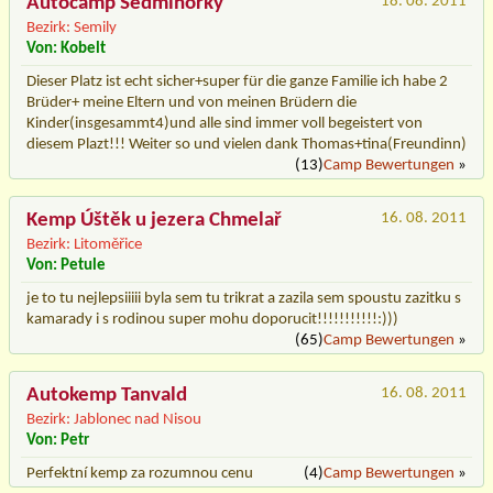
Autocamp Sedmihorky
18. 08. 2011
Bezirk: Semily
Von: Kobelt
Dieser Platz ist echt sicher+super für die ganze Familie ich habe 2
Brüder+ meine Eltern und von meinen Brüdern die
Kinder(insgesammt4)und alle sind immer voll begeistert von
diesem Plazt!!! Weiter so und vielen dank Thomas+tina(Freundinn)
(13)
Camp Bewertungen
»
Kemp Úštěk u jezera Chmelař
16. 08. 2011
Bezirk: Litoměřice
Von: Petule
je to tu nejlepsiiiii byla sem tu trikrat a zazila sem spoustu zazitku s
kamarady i s rodinou super mohu doporucit!!!!!!!!!!!:)))
(65)
Camp Bewertungen
»
Autokemp Tanvald
16. 08. 2011
Bezirk: Jablonec nad Nisou
Von: Petr
Perfektní kemp za rozumnou cenu
(4)
Camp Bewertungen
»