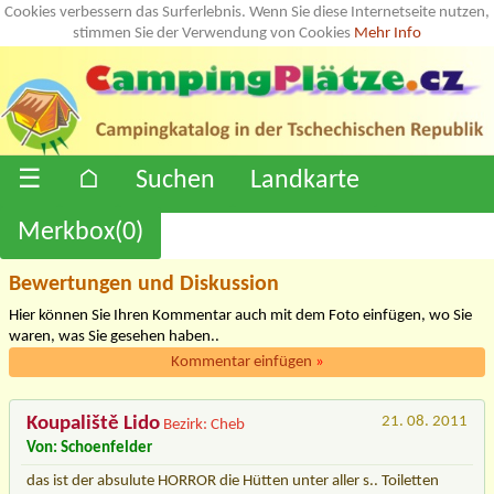
Cookies verbessern das Surferlebnis. Wenn Sie diese Internetseite nutzen,
stimmen Sie der Verwendung von Cookies
Mehr Info
☰
⌂
Suchen
Landkarte
Merkbox(
0
)
Bewertungen und Diskussion
Hier können Sie Ihren Kommentar auch mit dem Foto einfügen, wo Sie
waren, was Sie gesehen haben..
Kommentar einfügen
»
Koupaliště Lido
21. 08. 2011
Bezirk: Cheb
Von: Schoenfelder
das ist der absulute HORROR die Hütten unter aller s.. Toiletten