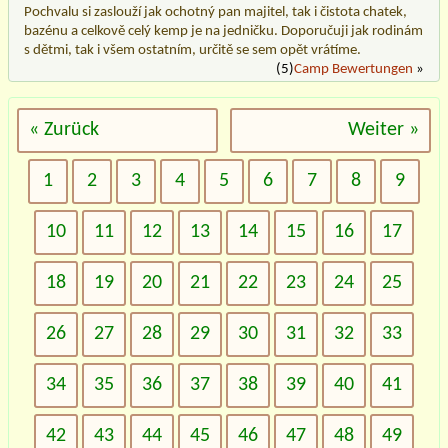
Pochvalu si zaslouží jak ochotný pan majitel, tak i čistota chatek,
bazénu a celkově celý kemp je na jedničku. Doporučuji jak rodinám
s dětmi, tak i všem ostatním, určitě se sem opět vrátíme.
(5)
Camp Bewertungen
»
« Zurück
Weiter »
1
2
3
4
5
6
7
8
9
10
11
12
13
14
15
16
17
18
19
20
21
22
23
24
25
26
27
28
29
30
31
32
33
34
35
36
37
38
39
40
41
42
43
44
45
46
47
48
49