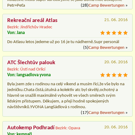
Petr+Peťa
(28)
Camp Bewertungen
»
Rekreační areál Atlas
21. 06. 2016
Bezirk: Jindřichův Hradec
Von: Jana
Do Atlasu letos jedeme už po 16 je tu nádherně.Supr personál
(5)
Camp Bewertungen
»
ATC Šlechtův palouk
20. 06. 2016
Bezirk: Ústí nad Orlicí
Von: langsadlova yvona
Byla jsem zde s rodinou na celý víkend a musím říci,že vše bylo na
jedničku.Chata čistá,útulná a kolektiv atc byl skvělý,ochotný a
hlavně se snažili maximálně vyhovět ve všech směrech svým
lidským přístupem. Děkujem, a přeji hodně spokojených
návštěvníků.YVONA Langšádlová s rodinou.
(17)
Camp Bewertungen
»
Autokemp Podhradí
20. 06. 2016
Bezirk: Opava
Von: kempaři