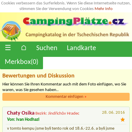
Cookies verbessern das Surferlebnis. Wenn Sie diese Internetseite nutzen,
stimmen Sie der Verwendung von Cookies
Mehr Info
☰
⌂
Suchen
Landkarte
Merkbox(
0
)
Bewertungen und Diskussion
Hier können Sie Ihren Kommentar auch mit dem Foto einfügen, wo Sie
waren, was Sie gesehen haben..
Kommentar einfügen
»
Chaty Osika
28. 06. 2016
Bezirk: Jindřichův Hradec
Von: Ivan Hodhazi
v tomto kempu jsme byli tento rok od 18.6.-22.6. a byli jsme