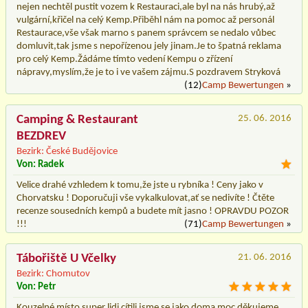
nejen nechtěl pustit vozem k Restauraci,ale byl na nás hrubý,až
vulgární,křičel na celý Kemp.Přiběhl nám na pomoc až personál
Restaurace,vše však marno s panem správcem se nedalo vůbec
domluvit,tak jsme s nepořízenou jely jinam.Je to špatná reklama
pro celý Kemp.Žádáme tímto vedení Kempu o zřízení
nápravy,myslím,že je to i ve vašem zájmu.S pozdravem Stryková
(12)
Camp Bewertungen
»
Camping & Restaurant
25. 06. 2016
BEZDREV
Bezirk: České Budějovice
Von: Radek
Velice drahé vzhledem k tomu,že jste u rybníka ! Ceny jako v
Chorvatsku ! Doporučuji vše vykalkulovat,ať se nedivíte ! Čtěte
recenze sousedních kempů a budete mít jasno ! OPRAVDU POZOR
!!!
(71)
Camp Bewertungen
»
Tábořiště U Včelky
21. 06. 2016
Bezirk: Chomutov
Von: Petr
Kouzelné místo super lidi cítili jsme se jako doma moc děkujeme