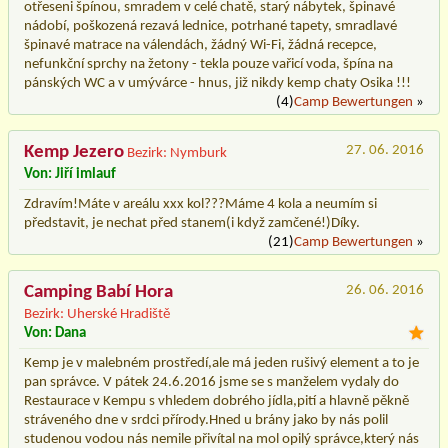
otřeseni špínou, smradem v celé chatě, starý nábytek, špinavé
nádobí, poškozená rezavá lednice, potrhané tapety, smradlavé
špinavé matrace na válendách, žádný Wi-Fi, žádná recepce,
nefunkční sprchy na žetony - tekla pouze vařicí voda, špína na
pánských WC a v umývárce - hnus, již nikdy kemp chaty Osika !!!
(4)
Camp Bewertungen
»
Kemp Jezero
27. 06. 2016
Bezirk: Nymburk
Von: Jiří imlauf
Zdravím!Máte v areálu xxx kol???Máme 4 kola a neumím si
představit, je nechat před stanem(i když zamčené!)Díky.
(21)
Camp Bewertungen
»
Camping Babí Hora
26. 06. 2016
Bezirk: Uherské Hradiště
Von: Dana
Kemp je v malebném prostředí,ale má jeden rušivý element a to je
pan správce. V pátek 24.6.2016 jsme se s manželem vydaly do
Restaurace v Kempu s vhledem dobrého jídla,pití a hlavně pěkně
stráveného dne v srdci přírody.Hned u brány jako by nás polil
studenou vodou nás nemile přivítal na mol opilý správce,který nás