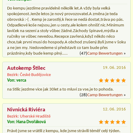
Do kempu jezdíme pravidelně několik let.A vždy byla velká
spokojenost.Jenže letos je nový provozovatel.A změna je teda
obrovská :-( . Kemp je zarostlý,k řece se nedá dostat,tráva po pás.
Odpadkové koše nejsou,jen u cesty,ale kolem ohnišť nic.Minimum
laviček na sezení a stoly vůbec žádné.Záchody špinavé,mýdla a
ručníky se vůbec nevedou.Recepce zavřená,když někdo něco
chce,tak první musí do hospody.A obchod zrušený.Byli jsme v šoku
a ne jen my. Nedovedeme si představit co tam bude přes
prázdniny,kdy bude kemp plný.....
(47)
Camp Bewertungen
»
Autokemp Štilec
19. 06. 2016
Bezirk: České Budějovice
Von: verca
na Stilic jezdme vice jak 30let a to mluvi za vse,je to pohoda.
(28)
Camp Bewertungen
»
Nivnická Riviéra
12. 06. 2016
Bezirk: Uherské Hradiště
Von: Hana Dvořáková
Právě jsme se vrátili z kempu, kde jsme strávili téměř celý týden.