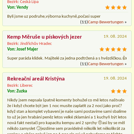
Bezirk: Česká Lípa
Von: Vendy
Byli jsme uz podruhe,výborna kuchyně,počasi super
(11)
Camp Bewertungen
»
Kemp Měruše u pískových jezer
19. 08. 2024
Bezirk: Jindřichův Hradec
Von: Josef Majer
Super paráda klídek. Majitelé za jedna podtržená a s hvězdičkou.👍
(11)
Camp Bewertungen
»
Rekreační areál Kristýna
19. 08. 2024
Bezirk: Liberec
Von: Zuzka
Nikdy jsem nepsala špatně komenty bohužel co mě letos naštvalo
že i když chcete být jen 1 noc musíte zaplatit za 2 noci jako proč?
když stan a komplet vybavení je naše sami postavíme sami sbalíme
to už je jen hrabání peněz letos velké zklamání a 1 kuchyň být letos
nová fakt nestačí pro kapacitu kempu ani 2 sprchy 🤨asi by se měl
někdo zamyslet 🙄jezdíme sem pravidelně několik let několikrát za