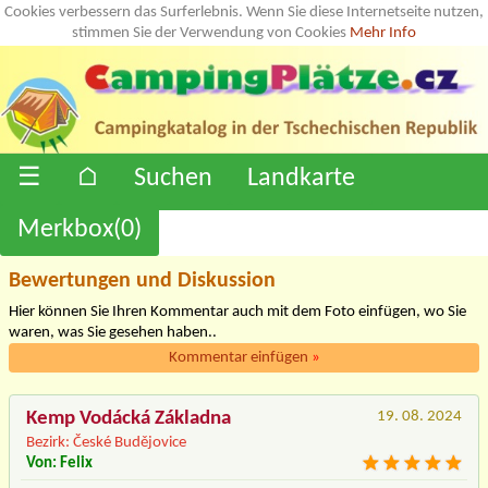
Cookies verbessern das Surferlebnis. Wenn Sie diese Internetseite nutzen,
stimmen Sie der Verwendung von Cookies
Mehr Info
☰
⌂
Suchen
Landkarte
Merkbox(
0
)
Bewertungen und Diskussion
Hier können Sie Ihren Kommentar auch mit dem Foto einfügen, wo Sie
waren, was Sie gesehen haben..
Kommentar einfügen
»
Kemp Vodácká Základna
19. 08. 2024
Bezirk: České Budějovice
Von: Felix