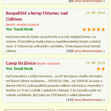
(8)
Camp Bewertungen
»
Koupaliště a kemp Chlumec nad
19. 08. 2024
Cidlinou
Bezirk: Hradec Králové
Von: Tomáš Horák
byli jsme minulý týden už počtvrté a za nás nejlepší kemp ,co
známe. Čistý,klidný,chatka bezva,nepřekonatelný byzén a dobré
ceny. V Chlumci je svět ještě v pořádku. Vřele doporučuji.Tomáš
Liberec
(10)
Camp Bewertungen
»
Camp Strážnice
19. 08. 2024
Bezirk: Hodonín
Von: Tomáš Horák
byli jsme letos v půlce července...za 45 let starou chatku tři metry
od hlavní silnice na Bzenec...18500 kč-úlet...asi 1000 kč za auto a
denně 540 kč za koupaliště,opravdu celkem silná káva. Hranolky v
bufetu za 70 kč a rohlík v pekárně v kempu 7 kč.Levněji vyjde asi
cokoliv a kdekoliv. Byl jsem po 25ti letech a velké zklamání
(15)
Camp Bewertungen
»