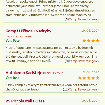
Absolutní spokojenost! Prima místo na krátkou dovolenou pro
nenáročné jako jsme my - přespali jsme 1 noc. Kemp skvělý,
pískovna, možnost půjčit si lodě úžasné. Báječná atmosféra. Jen
starší štíhlè paní v půjčovně lodí bychom se příště raději vyhli.
(5)
Camp Bewertungen
»
Kemp U Přívozu Nadryby
19. 08. 2024
Bezirk: Plzeň-sever
Von: Peter
Krasne "opustene" misto. Zacnete Berounku tady a bzdete mit
buď náskoj, anebo pohedete za ostatnimu, co začali v Dolanech o
1-2 dny pozdeji. Proste UDEÁl pro mensi pocetlidi v kempech i na
reve❤️. Prisup je titiz po silnici😁
(3)
Camp Bewertungen
»
Autokemp Karlštejn
19. 08. 2024
Bezirk: Beroun
Von: Jana
Klidný kemp s veškerým komfortem.Teplá voda bez žetonů,hezké
chatičky,všude uklizeno..
(11)
Camp Bewertungen
»
RS Piccola Italia Oáza
19. 08. 2024