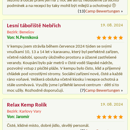
sezónu a občas právě jen na 1 noc ale asi už nebudeme za těchto
podmínek a na recepci by taky mohli být milejší a ochotnejsi 🤨
(13)
Camp Bewertungen
»
Lesní tábořiště Nebřich
19. 08. 2024
Bezirk: Benešov
Von: N.Perníková
V kempu jsem strávila během července 2024 týden se svými
vnučkami 10, 13 a 14 let v karavanu, který byl perfektně zařízen,
včetně nádobí, spousty úložného prostoru a úžasné zastřešené
verandy. Koupání bylo pár metrů v čisté vodě Slapské nádrže,
pozvolný vstup z písčité pláže. V kempu bylo čisto, klid a příjemný
chládek pod vzrostlými stromy. Sociální zařízení nové, čisté a každé
ráno voňavé. Veškerá obsluha včetně kiosku i recepce ochotná a
stále usměvavá. Využily jsme i přilehlé lanové centrum - děti si to
moc užily. Rozhodně doporučuji.
(7)
Camp Bewertungen
»
Relax Kemp Rolík
19. 08. 2024
Bezirk: Karlovy Vary
Von: Jaromír
Čisté, klidné místo, dobré jídlo, skvělý personál.