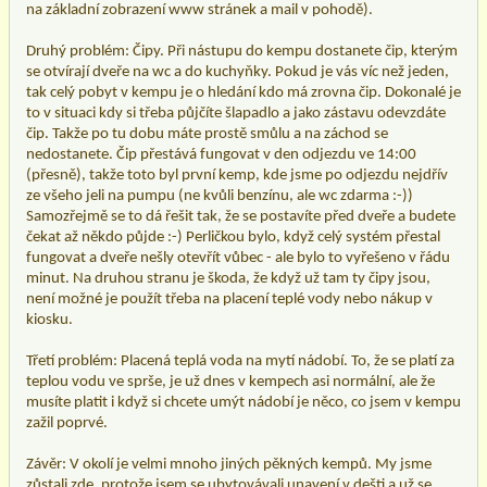
na základní zobrazení www stránek a mail v pohodě).
Druhý problém: Čipy. Při nástupu do kempu dostanete čip, kterým
se otvírají dveře na wc a do kuchyňky. Pokud je vás víc než jeden,
tak celý pobyt v kempu je o hledání kdo má zrovna čip. Dokonalé je
to v situaci kdy si třeba půjčíte šlapadlo a jako zástavu odevzdáte
čip. Takže po tu dobu máte prostě smůlu a na záchod se
nedostanete. Čip přestává fungovat v den odjezdu ve 14:00
(přesně), takže toto byl první kemp, kde jsme po odjezdu nejdřív
ze všeho jeli na pumpu (ne kvůli benzínu, ale wc zdarma :-))
Samozřejmě se to dá řešit tak, že se postavíte před dveře a budete
čekat až někdo půjde :-) Perličkou bylo, když celý systém přestal
fungovat a dveře nešly otevřít vůbec - ale bylo to vyřešeno v řádu
minut. Na druhou stranu je škoda, že když už tam ty čipy jsou,
není možné je použít třeba na placení teplé vody nebo nákup v
kiosku.
Třetí problém: Placená teplá voda na mytí nádobí. To, že se platí za
teplou vodu ve sprše, je už dnes v kempech asi normální, ale že
musíte platit i když si chcete umýt nádobí je něco, co jsem v kempu
zažil poprvé.
Závěr: V okolí je velmi mnoho jiných pěkných kempů. My jsme
zůstali zde, protože jsem se ubytovávali unavení v dešti a už se