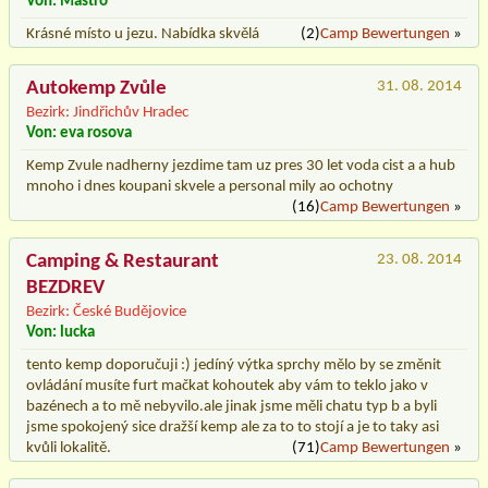
Von: Mastro
Krásné místo u jezu. Nabídka skvělá
(2)
Camp Bewertungen
»
Autokemp Zvůle
31. 08. 2014
Bezirk: Jindřichův Hradec
Von: eva rosova
Kemp Zvule nadherny jezdime tam uz pres 30 let voda cist a a hub
mnoho i dnes koupani skvele a personal mily ao ochotny
(16)
Camp Bewertungen
»
Camping & Restaurant
23. 08. 2014
BEZDREV
Bezirk: České Budějovice
Von: lucka
tento kemp doporučuji :) jedíný výtka sprchy mělo by se změnit
ovládání musíte furt mačkat kohoutek aby vám to teklo jako v
bazénech a to mě nebyvilo.ale jinak jsme měli chatu typ b a byli
jsme spokojený sice dražší kemp ale za to to stojí a je to taky asi
kvůli lokalitě.
(71)
Camp Bewertungen
»