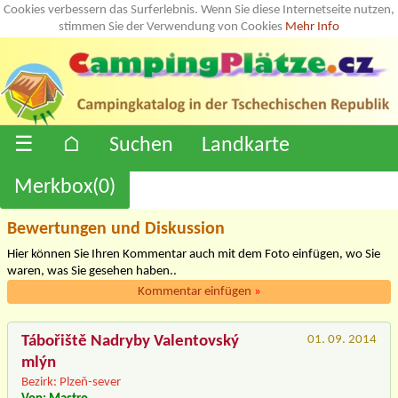
Cookies verbessern das Surferlebnis. Wenn Sie diese Internetseite nutzen,
stimmen Sie der Verwendung von Cookies
Mehr Info
☰
⌂
Suchen
Landkarte
Merkbox(
0
)
Bewertungen und Diskussion
Hier können Sie Ihren Kommentar auch mit dem Foto einfügen, wo Sie
waren, was Sie gesehen haben..
Kommentar einfügen
»
Tábořiště Nadryby Valentovský
01. 09. 2014
mlýn
Bezirk: Plzeň-sever