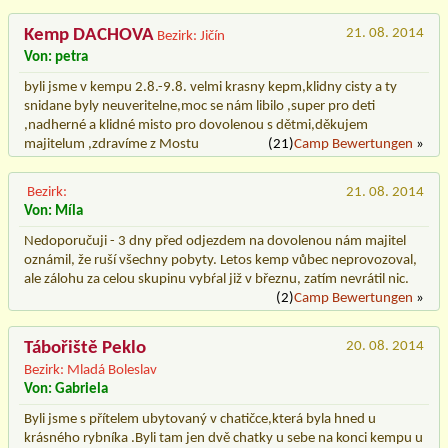
Kemp DACHOVA
21. 08. 2014
Bezirk: Jičín
Von: petra
byli jsme v kempu 2.8.-9.8. velmi krasny kepm,klidny cisty a ty
snidane byly neuveritelne,moc se nám libilo ,super pro deti
,nadherné a klidné misto pro dovolenou s dětmi,děkujem
majitelum ,zdravíme z Mostu
(21)
Camp Bewertungen
»
Bezirk:
21. 08. 2014
Von: Míla
Nedoporučuji - 3 dny před odjezdem na dovolenou nám majitel
oznámil, že ruší všechny pobyty. Letos kemp vůbec neprovozoval,
ale zálohu za celou skupinu vybŕal již v březnu, zatím nevrátil nic.
(2)
Camp Bewertungen
»
Tábořiště Peklo
20. 08. 2014
Bezirk: Mladá Boleslav
Von: Gabriela
Byli jsme s přítelem ubytovaný v chatičce,která byla hned u
krásného rybníka .Byli tam jen dvě chatky u sebe na konci kempu u