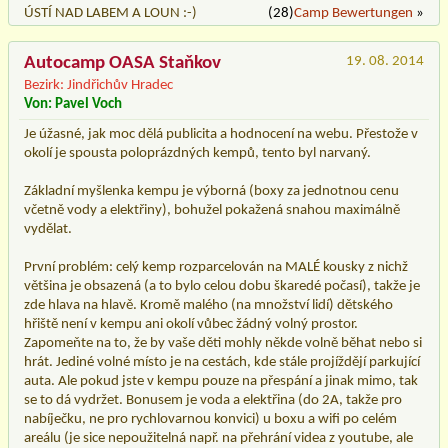
ÚSTÍ NAD LABEM A LOUN :-)
(28)
Camp Bewertungen
»
Autocamp OASA Staňkov
19. 08. 2014
Bezirk: Jindřichův Hradec
Von: Pavel Voch
Je úžasné, jak moc dělá publicita a hodnocení na webu. Přestože v
okolí je spousta poloprázdných kempů, tento byl narvaný.
Základní myšlenka kempu je výborná (boxy za jednotnou cenu
včetně vody a elektřiny), bohužel pokažená snahou maximálně
vydělat.
První problém: celý kemp rozparcelován na MALÉ kousky z nichž
většina je obsazená (a to bylo celou dobu škaredé počasí), takže je
zde hlava na hlavě. Kromě malého (na množství lidí) dětského
hřiště není v kempu ani okolí vůbec žádný volný prostor.
Zapomeňte na to, že by vaše děti mohly někde volně běhat nebo si
hrát. Jediné volné místo je na cestách, kde stále projíždějí parkující
auta. Ale pokud jste v kempu pouze na přespání a jinak mimo, tak
se to dá vydržet. Bonusem je voda a elektřina (do 2A, takže pro
nabíječku, ne pro rychlovarnou konvici) u boxu a wifi po celém
areálu (je sice nepoužitelná např. na přehrání videa z youtube, ale