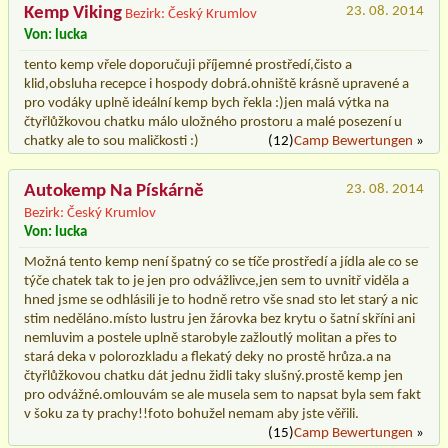
Kemp Viking
23. 08. 2014
Bezirk: Český Krumlov
Von: lucka
tento kemp vřele doporučuji příjemné prostředí,čisto a
klid,obsluha recepce i hospody dobrá.ohniště krásně upravené a
pro vodáky uplně ideální kemp bych řekla :)jen malá výtka na
čtyřlůžkovou chatku málo uložného prostoru a malé posezení u
chatky ale to sou maličkosti :)
(12)
Camp Bewertungen
»
Autokemp Na Pískárně
23. 08. 2014
Bezirk: Český Krumlov
Von: lucka
Možná tento kemp není špatný co se tíče prostředí a jídla ale co se
týče chatek tak to je jen pro odvážlivce,jen sem to uvnitř viděla a
hned jsme se odhlásili je to hodně retro vše snad sto let starý a nic
stim neděláno.místo lustru jen žárovka bez krytu o šatní skříni ani
nemluvim a postele uplně starobyle zažloutlý molitan a přes to
stará deka v polorozkladu a flekatý deky no prostě hrůza.a na
čtyřlůžkovou chatku dát jednu židli taky slušný.prostě kemp jen
pro odvážné.omlouvám se ale musela sem to napsat byla sem fakt
v šoku za ty prachy!!foto bohužel nemam aby jste věřili.
(15)
Camp Bewertungen
»