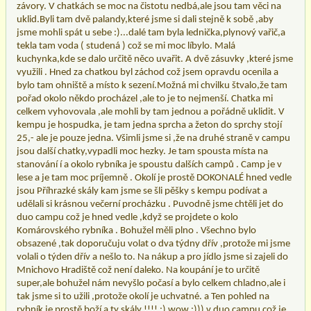
závory. V chatkách se moc na čistotu nedbá,ale jsou tam věci na
uklid.Byli tam dvě palandy,které jsme si dali stejně k sobě ,aby
jsme mohli spát u sebe :)...dalé tam byla lednička,plynový vařič,a
tekla tam voda ( studená ) což se mi moc líbylo. Malá
kuchynka,kde se dalo určitě něco uvařit. A dvě zásuvky ,které jsme
využili . Hned za chatkou byl záchod což jsem opravdu ocenila a
bylo tam ohniště a místo k sezení.Možná mi chvilku štvalo,že tam
pořad okolo někdo procházel ,ale to je to nejmenší. Chatka mi
celkem vyhovovala ,ale mohli by tam jednou a pořádně uklidit. V
kempu je hospudka, je tam jedna sprcha a žeton do sprchy stojí
25,- ale je pouze jedna. Všimli jsme si ,že na druhé straně v campu
jsou další chatky,vypadli moc hezky. Je tam spousta místa na
stanování í a okolo rybníka je spoustu dalších campů . Camp je v
lese a je tam moc príjemně . Okolí je prostě DOKONALÉ hned vedle
jsou Příhrazké skály kam jsme se šli pěšky s kempu podívat a
udělali si krásnou večerní procházku . Puvodně jsme chtěli jet do
duo campu což je hned vedle ,když se projdete o kolo
Komárovského rybníka . Bohužel měli plno . Všechno bylo
obsazené ,tak doporučuju volat o dva týdny dřív ,protože mi jsme
volali o týden dřív a nešlo to. Na nákup a pro jídlo jsme si zajeli do
Mnichovo Hradiště což není daleko. Na koupání je to určitě
super,ale bohužel nám nevyšlo počasí a bylo celkem chladno,ale i
tak jsme si to užili ,protože okolí je uchvatné. a Ten pohled na
rybník je prostě boží a ty skály !!!! :) wow :))) v duo campu což je