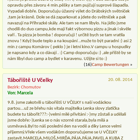
opravdu přes závoru 4 min.pěšky a tam pujčují suprové šlapadla.
Vypadali dobře. Doporučuju úžasný výlet do Drábských světniček
,tam je krásně. Dole se dá zaparkovat a jdete do světniček a pak
navazují na Příhrazké skály. Ale tam se nam líbylo. Na jídlo jsme
chodili do duo campu,kde mají fakt výbornou pizzu a jinak i skvěle
vaří . Ta pizza je bomba ! doporučuji ! určitě bych se tam vratila
znovu ! Když bude teplo a na koupání ..muže to být paradní :) asi 2
min z campu Komárov ( peklo ) je i letní kino.V campu u hospudky
je napsano kdy a co dávají . :) Camp doporučuju :) ,ale příště by se
nám líbyl duo camp a bydlet v karavenu. Užijte si to :)
(16)
Camp Bewertungen
»
Tábořiště U Včelky
20. 08. 2014
Bezirk: Chomutov
Von: Marcela
9.8. jsme zakotvili u tábořištš U VČELKY s naší vodáckou
partou...už ze břehu nás vítala majitelka Lenka slovy zlatíčka
budete tu tábořit???:-)velmi milé přivítání :-)my zůstali a udělali
jsme dobře:-)Lenka se o nás vzorně starala,byla milá a
usměvavá.Byl to náš poslední den na vodě a díky Lence velmi
příjemný.Vřele všem vodákům doporučujeme se U VČELKY
zastavit.MARCELA,MILOŠ,MIRĎA,PÁJA,PÁJA,PAVEL A KUBA Z