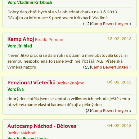
Von: Vladimír Kritzbach
Dobrý den,chtěl bych si u vás objednat chatku na 3.8.2013.
Děkujim za informace.S pozdravem Kritzbach Vladimír
(12)
Camp Bewertungen
»
Kemp Ahoj
12. 02. 2013
Bezirk: Příbram
Von: Jiri hlad
Nevim Jitko proč si se další rok i s otcem u mne ubytovala když jsi
semnou nespokojena.To samé bych měl říct i já. ALE. Přátelská
výměna nazoru.
(13)
Camp Bewertungen
»
Penzion U Všetečků
06. 02. 2013
Bezirk: Znojmo
Von: Eva
dobrý den chtěla jsem se zeptat o velikonocích nebude ještě kemp
otevřený.máme vlastní karavan děkuji a pěkný den
(3)
Camp Bewertungen
»
Autocamp Náchod - Běloves
04. 02. 2013
Bezirk: Náchod