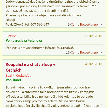
Dobrý den,na základě našeho dnešního rozhovoru objednáváme
garsonku pro 4 osoby ( s vlastním soc. zařízením) v termínu 27.
07. - 03. 08. 2013. Budou 4 dospělí + 1 dítě.
Prosím o potvrzení mé objednávky a další informace.
Děkuji
Pavla Zíková, tel. 607 566 857
(6)
Camp Bewertungen
»
Bezirk:
27. 02. 2013
Von: Jaroslava Pešanová
léto 2013 provoz obnoven info.tel.604423838
(16)
Camp Bewertungen
»
Koupaliště a chaty Sloup v
24. 02. 2013
Čechách
Bezirk: Česká Lípa
Von: Karel
Zdravím všechny prima lidičky!Loni jsem zde s rodinou trávil
dovolenou a chtěl bych také hodnotit tento úžasný kemp,kde
příroda a turistika jsou nej kámoši a lidé kolem.Je to opravdu
romantický kemp pro rodiny s dětmi.Všude čisto bezva
obsluha,koupání skvělé,chatičky uklizené,no prostě mé hodnocení