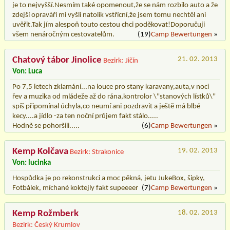
je to nejvyšší.Nesmím také opomenout,že se nám rozbilo auto a že
zdejší opraváři mi vyšli natolik vstřícní,že jsem tomu nechtěl ani
uvěřit.Tak jím alespoň touto cestou chci poděkovat!Doporučuji
všem nenáročným cestovatelům.
(19)
Camp Bewertungen
»
Chatový tábor Jinolice
21. 02. 2013
Bezirk: Jičín
Von: Luca
Po 7,5 letech zklamání...na louce pro stany karavany,auta,v noci
řev a muzika od mládeže až do rána,kontrolor \"stanových lístků\"
spíš připomínal úchyla,co neumí ani pozdravit a ještě má blbé
kecy....a jídlo -za ten noční průjem fakt stálo.....
Hodně se pohoršili.....
(6)
Camp Bewertungen
»
Kemp Kolčava
19. 02. 2013
Bezirk: Strakonice
Von: lucinka
Hospůdka je po rekonstrukci a moc pěkná, jetu JukeBox, šipky,
Fotbálek, míchané koktejly fakt supeeeer
(7)
Camp Bewertungen
»
Kemp Rožmberk
18. 02. 2013
Bezirk: Český Krumlov