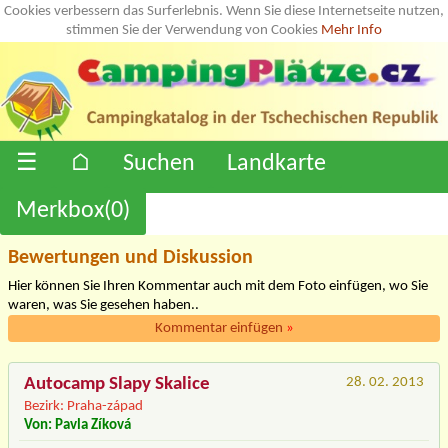
Cookies verbessern das Surferlebnis. Wenn Sie diese Internetseite nutzen,
stimmen Sie der Verwendung von Cookies
Mehr Info
☰
⌂
Suchen
Landkarte
Merkbox(
0
)
Bewertungen und Diskussion
Hier können Sie Ihren Kommentar auch mit dem Foto einfügen, wo Sie
waren, was Sie gesehen haben..
Kommentar einfügen
»
Autocamp Slapy Skalice
28. 02. 2013
Bezirk: Praha-západ
Von: Pavla Zíková