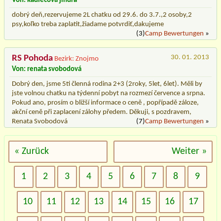
Von: kadlecová jindra
dobrý deň,rezervujeme 2L chatku od 29.6. do 3.7.,2 osoby,2
psy,koľko treba zaplatit,žiadame potvrdiť,dakujeme
(3)
Camp Bewertungen
»
RS Pohoda
30. 01. 2013
Bezirk: Znojmo
Von: renata svobodová
Dobrý den, jsme 5ti členná rodina 2+3 (2roky, 5let, 6let). Měli by
jste volnou chatku na týdenní pobyt na rozmezí července a srpna.
Pokud ano, prosím o bližší informace o ceně , popřípadě záloze,
akční ceně při zaplacení zálohy předem. Děkuji, s pozdravem,
Renata Svobodová
(7)
Camp Bewertungen
»
« Zurück
Weiter »
1
2
3
4
5
6
7
8
9
10
11
12
13
14
15
16
17