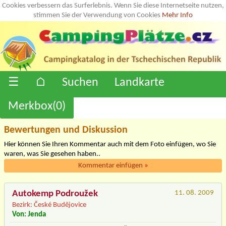
Cookies verbessern das Surferlebnis. Wenn Sie diese Internetseite nutzen,
stimmen Sie der Verwendung von Cookies
Mehr Info
☰
⌂
Suchen
Landkarte
Merkbox(
0
)
Bewertungen und Diskussion
Hier können Sie Ihren Kommentar auch mit dem Foto einfügen, wo Sie
waren, was Sie gesehen haben..
Kommentar einfügen
»
Autokemp Podroužek
11. 08. 2009
Bezirk: České Budějovice
Von: Jenda