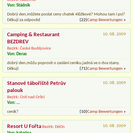
Von: Stádník
Dobrý den,můžete poslat ceny chatek 4lůžkové? Mohou tam i psi?
Děkuji za odpověd
(22)
Camp Bewertungen
»
Camping & Restaurant
10. 08. 2009
BEZDREV
Bezirk: České Budějovice
Von: Deras
dobrý den,můžu poprosit o zaslání ceníku,jadná se o dva stany.
Děkuji
(71)
Camp Bewertungen
»
Stanové tábořiště Petrův
10. 08. 2009
palouk
Bezirk: Ústí nad Orlicí
Von: ...
ceník?
(10)
Camp Bewertungen
»
Resort U Fořta
10. 08. 2009
Bezirk: Děčín