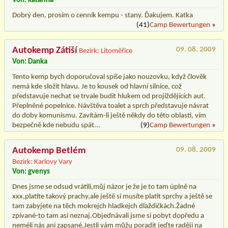
Von: katarina
Dobrý den, prosím o cenník kempu - stany. Ďakujem. Katka
(41)
Camp Bewertungen
»
Autokemp Zátiší
09. 08. 2009
Bezirk: Litoměřice
Von: Danka
Tento kemp bych doporučoval spíše jako nouzovku, když člověk
nemá kde složit hlavu. Je to kousek od hlavní silnice, což
představuje nechat se trvale budit hlukem od projíždějících aut.
Přeplněné popelnice. Návštěva toalet a sprch představuje návrat
do doby komunismu. Zavítám-li ještě někdy do této oblasti, vím
bezpečně kde nebudu spát...
(9)
Camp Bewertungen
»
Autokemp Betlém
09. 08. 2009
Bezirk: Karlovy Vary
Von: gvenys
Dnes jsme se odsud vrátili,můj názor je že je to tam úplně na
xxx,platíte takový prachy,ale ještě si musíte platit sprchy a ještě se
tam zabyjete na těch mokrejch hladkejch dlaždičkách.Žadné
zpívané-to tam asi neznaj.Objednávali jsme si pobyt dopředu a
neméli nás ani zapsané.Jestli vám můžu poradit jeďte raději na