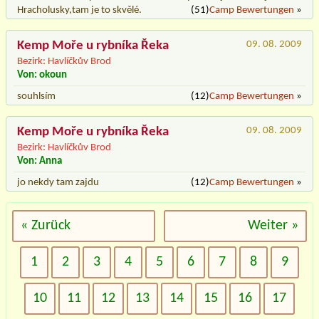
Hracholusky,tam je to skvělé.
(51)
Camp Bewertungen
»
Kemp Moře u rybníka Řeka
09. 08. 2009
Bezirk: Havlíčkův Brod
Von: okoun
souhlsím
(12)
Camp Bewertungen
»
Kemp Moře u rybníka Řeka
09. 08. 2009
Bezirk: Havlíčkův Brod
Von: Anna
jo nekdy tam zajdu
(12)
Camp Bewertungen
»
« Zurück
Weiter »
1
2
3
4
5
6
7
8
9
10
11
12
13
14
15
16
17