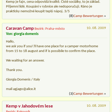
Kemp je fajn, cena odpovídá kvalitě. Čisté sociálky, to je základ.
Příjemní lidé. Koupání v rybníce ale nedoporučuji. Ráno je
prakticky nemožné koupit teplý nápoj. 3/5
(8)
Camp Bewertungen
»
Caravan Camp
10. 08. 2009
Bezirk: Praha-město
Von: giorgia domenis
Hallo,
we ask you if you\'ll have one place for a camper-motorhome
from 15 to 18 august and if is possibile to confirm the place.
We waiting for an answer.
Thank you.
Giorgia Domenis / Italy
mail agjago@alice.it
(3)
Camp Bewertungen
»
Kemp v Jahodovém lese
10. 08. 2009
Bezirk: Rakovník