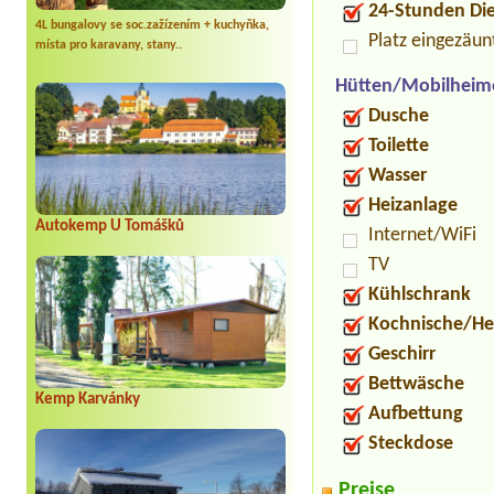
24-Stunden Di
4L bungalovy se soc.zažízením + kuchyňka,
Platz eingezäun
místa pro karavany, stany..
Hütten/Mobilheim
Dusche
Toilette
Wasser
Heizanlage
Autokemp U Tomášků
Internet/WiFi
TV
Kühlschrank
Kochnische/He
Geschirr
Bettwäsche
Kemp Karvánky
Aufbettung
Steckdose
Preise