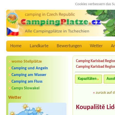
Cookies verbessern das S
Home
Landkarte
Bewertungen
Wetter
A
Camping Karlsbad Regio
womo Stellplätze
Camping Karlsbad Regio
Camping und Angeln
Camping am Wasser
Kapazitäten
Auss
Camping am Fluss
Camps Slowakei
«
zurück auf d
Wetter
Koupaliště Li