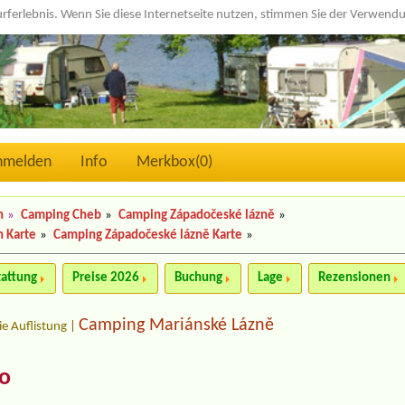
urferlebnis. Wenn Sie diese Internetseite nutzen, stimmen Sie der Verwen
nmelden
Info
Merkbox(
0
)
n
»
Camping Cheb
»
Camping Západočeské lázně
»
n Karte
»
Camping Západočeské lázně Karte
»
tattung
Preise 2026
Buchung
Lage
Rezensionen
Camping Mariánské Lázně
ie Auflistung
|
do