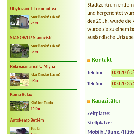
Stadtzentrum entfernt
Ubytování TJ Lokomotiva
und hergerichtet wurd
Mariánské Lázně
des 20.Jh. wurde die 
2Km
wurde sie zu einem b
ausländische Urlaube
STANOWITZ Stanoviště
Mariánské Lázně
3Km
Kontakt
Rekreační areál U Mlýna
00420 60
Telefon:
Maríánské Lázně
8Km
00420 35
Telefon:
Kemp Relax
Kapazitäten
Klášter Teplá
12Km
Zeltplätze:
Autokemp Betlém
Stellplätze:
Teplá
Mobilh./Bung./Hütt