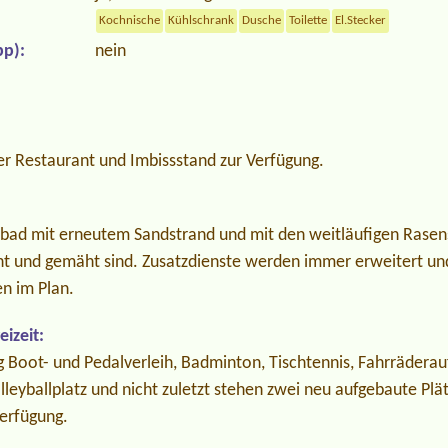
Kochnische
Kühlschrank
Dusche
Toilette
El.Stecker
p):
nein
 Restaurant und Imbissstand zur Verfügung.
bad mit erneutem Sandstrand und mit den weitläufigen Rasen
 und gemäht sind. Zusatzdienste werden immer erweitert und
n im Plan.
izeit:
ng Boot- und Pedalverleih, Badminton, Tischtennis, Fahrräder
lleyballplatz und nicht zuletzt stehen zwei neu aufgebaute Plät
Verfügung.