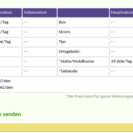
saison
Nebensaison
Hauptsaiso
/Tag
- -
Bus:
- -
/Tag
- -
Strom:
- -
0€/Tag
- -
Tier:
- -
- -
Ortsgebühr:
- -
- -
*Hütte/Mobilhome:
39.60€/Tag
- -
*Gebäude:
- -
Kč/den
 Kč/den
* Der Preis kann für ganze Wohnungs
e senden