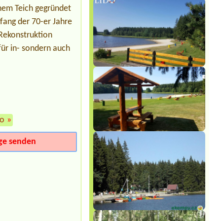
inem Teich gegründet
Termin ab 2026-07-31 |
Autokempink
U Splavu
nfang der 70-er Jahre
3mista pro stany a auta
 Rekonstruktion
Termin ab 2026-07-30 |
TRANSKEMP
ür in- sondern auch
Hracholusky
1 Stellplatz, 2 Erwachsene,
Stromanschluss
Termin ab 2026-08-03 |
Autocamping
a hotel Na Špici
2L Chatka se sprchou a WC
Termin ab 2026-07-29 |
Rekreační
do
»
areál Ontario
2 místa pro stan 4 dospělí + 2 děti a 3
psY
ge senden