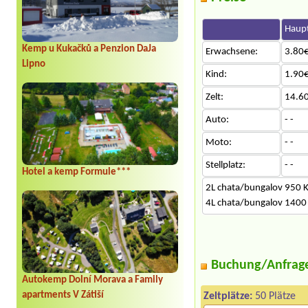
Haupt
Kemp u Kukačků a Penzion DaJa
Erwachsene:
3.80€
Lipno
Kind:
1.90€
Zelt:
14.6
Auto:
- -
Moto:
- -
Stellplatz:
- -
Hotel a kemp Formule***
2L chata/bungalov 950 
4L chata/bungalov 1400
Buchung/Anfrag
Autokemp Dolní Morava a Family
apartments V Zátiší
Zeltplätze:
50 Plätze