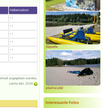
n
Nebensaison
- -
- -
- -
- -
šlapadla
- -
- -
einheit angegeben werden.
Letzte Akt. 2026
písečná pláž
Interessante Fotos