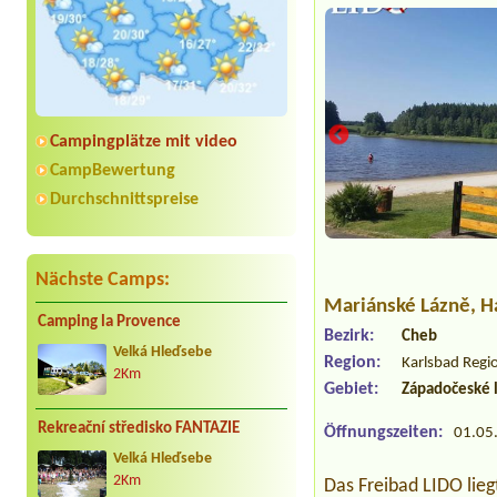
Campingplätze mit video
CampBewertung
Durchschnittspreise
Nächste Camps:
Mariánské Lázně
, 
Camping la Provence
Bezirk:
Cheb
Velká Hleďsebe
Region:
Karlsbad Regi
2Km
Gebiet:
Západočeské 
Rekreační středisko FANTAZIE
Öffnungszeiten:
01.05.
Velká Hleďsebe
2Km
Das Freibad LIDO lie