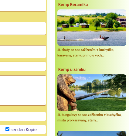
Kemp Keramika
4L chaty se soc.zažízením + kuchyňka,
karavany, stany, přímo u vody..
Kemp u zámku
4L bungalovy se soc.zažízením + kuchyňka,
místa pro karavany, stany..
senden Kopie