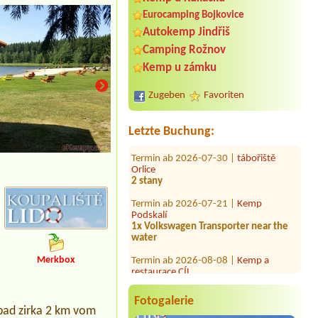
Eurocamping Bojkovice
Autokemp Jindřiš
Termin ab 2026-08-11 |
Kemp U Fíka -
Nahořany
Camping Rožnov
2 x 4L chatka - 5 dospělých osob + 3
Kemp u zámku
děti + pes + lůžkoviny
Termin ab 2026-08-14 |
Camping u
Zugeben
Favoriten
hotelu Horník
2x stan, 1x auto, 3x osoba, 1x dítě
Letzte Buchung:
Termin ab 2026-07-30 |
tábořiště
Orlice
2 stany
Termin ab 2026-07-21 |
Kemp
Podskalí
1x Volkswagen Transporter near the
water
Termin ab 2026-08-08 |
Kemp a
restaurace CÍL
Merkbox
1x3 L
Termin ab 2026-07-24 |
Hotel a
bungalovy Benedikt
Fotogalerie
2personen Bungalow
bad zirka 2 km vom