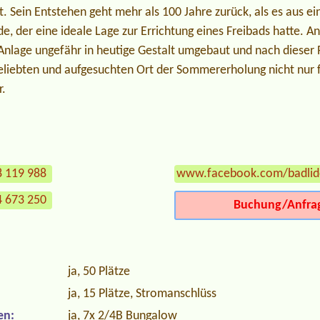
. Sein Entstehen geht mehr als 100 Jahre zurück, als es aus e
e, der eine ideale Lage zur Errichtung eines Freibads hatte. A
Anlage ungefähr in heutige Gestalt umgebaut und nach die­ser
eliebten und aufgesuchten Ort der Sommererholung nicht nur f
r.
8 119 988
www.facebook.com/badli
4 673 250
Buchung/Anfra
ja, 50 Plätze
ja, 15 Plätze, Stromanschlüss
en:
ja, 7x 2/4B Bungalow