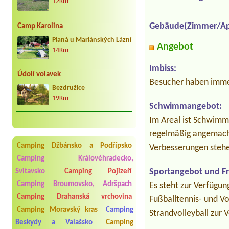
12Km
Gebäude(Zimmer/Ap
Camp Karolina
Planá u Mariánských Lázní
Angebot
14Km
Imbiss:
Údolí volavek
Besucher haben immer
Bezdružice
19Km
Schwimmangebot:
Im Areal ist Schwimm
regelmäßig angemacht
Camping Džbánsko a Podřípsko
Verbesserungen stehe
Camping Královéhradecko,
Sportangebot und Fre
Svitavsko
Camping Pojizeří
Camping Broumovsko, Adršpach
Es steht zur Verfügu
Camping Drahanská vrchovina
Fußballtennis- und Vo
Camping Moravský kras
Camping
Strandvolleyball zur 
Beskydy a Valašsko
Camping