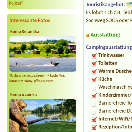
Pojizeří
Touristikangebot:
Es lohnt sich z.B. Te
Sachweg SOOS oder K
Interessante Fotos
Kemp Keramika
Ausstattung
Campingausstattung
Trinkwasser
Toiletten
Warme Dusche
4L chaty se soc.zažízením + kuchyňka,
Küche
karavany, stany, přímo u vody..
Waschmaschin
Kinderzimmer/
Kemp u zámku
Barrierefreie To
Barrierefreie D
Internet/WiFi/
Rezeption/Inf