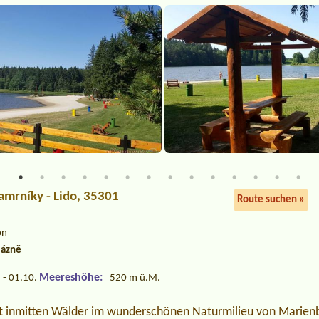
Hamrníky - Lido, 35301
Route suchen »
on
lázně
Meereshöhe:
 - 01.10.
520 m ü.M.
gt inmitten Wälder im wunderschönen Naturmilieu von Marien