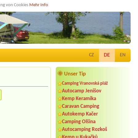
dung von Cookies
Mehr Info
DE
CZ
EN
🌞 Unser Tip
Camping Vranovská pláž
Autocamp Jenišov
Kemp Keramika
Caravan Camping
Autokemp Kačer
Camping Olšina
Autocamping Rozkoš
Kemp u Kukačků