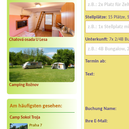
Stellplätze:
15 Plätze, 
Unterkunft:
7x 2/4B B
Chatová osada U Lesa
Termin ab:
Text:
Camping Rožnov
Am häufigsten gesehen:
Buchung Name:
Camp Sokol Troja
Ihre E-Mail:
Praha 7