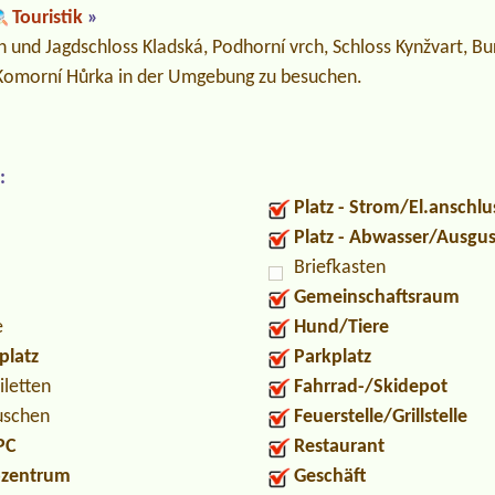
Touristik
»
ich und Jagdschloss Kladská, Podhorní vrch, Schloss Kynžvart, B
omorní Hůrka in der Umgebung zu besuchen.
:
Platz - Strom/El.anschlu
Platz - Abwasser/Ausgu
Briefkasten
Gemeinschaftsraum
e
Hund/Tiere
platz
Parkplatz
iletten
Fahrrad-/Skidepot
uschen
Feuerstelle/Grillstelle
PC
Restaurant
ozentrum
Geschäft