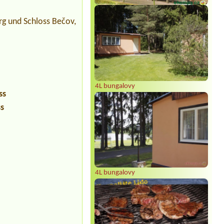
urg und Schloss Bečov,
4L bungalovy
ss
ss
4L bungalovy