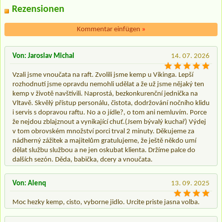
Rezensionen
Kommentar einfügen
»
Von: Jaroslav Michal
14. 07. 2026
Vzali jsme vnoučata na raft. Zvolili jsme kemp u Vikinga. Lepší
rozhodnutí jsme opravdu nemohli udělat a že už jsme nějaký ten
kemp v životě navštívili. Naprostá, bezkonkurenční jednička na
Vltavě. Skvělý přístup personálu, čistota, dodržování nočního klidu
i servis s dopravou raftu. No a o jídle?, o tom ani nemluvím. Porce
že nejdou zblajznout a vynikající chuť.(Jsem bývalý kuchař) Výdej
v tom obrovském množství porci trval 2 minuty. Děkujeme za
nádherný zážitek a majitelům gratulujeme, že ještě někdo umí
dělat službu službou a ne jen oskubat klienta. Držíme palce do
dalších sezón. Děda, babička, dcery a vnoučata.
Von: Alenq
13. 09. 2025
Moc hezky kemp, cisto, vyborne jidlo. Urcite priste jasna volba.