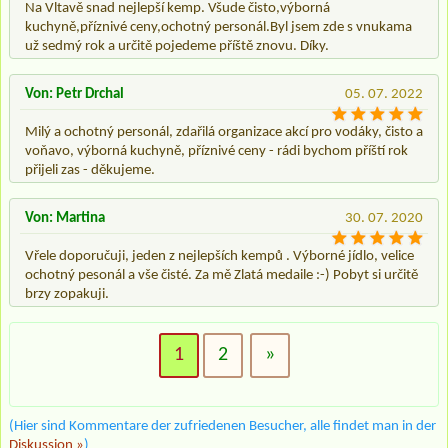
Na Vltavě snad nejlepší kemp. Všude čisto,výborná
kuchyně,příznivé ceny,ochotný personál.Byl jsem zde s vnukama
už sedmý rok a určitě pojedeme příště znovu. Díky.
Von: Petr Drchal
05. 07. 2022
Milý a ochotný personál, zdařilá organizace akcí pro vodáky, čisto a
voňavo, výborná kuchyně, příznivé ceny - rádi bychom příští rok
přijeli zas - děkujeme.
Von: Martina
30. 07. 2020
Vřele doporučuji, jeden z nejlepších kempů . Výborné jídlo, velice
ochotný pesonál a vše čisté. Za mě Zlatá medaile :-) Pobyt si určitě
brzy zopakuji.
1
2
»
(Hier sind Kommentare der zufriedenen Besucher, alle findet man in der
Diskussion »
)