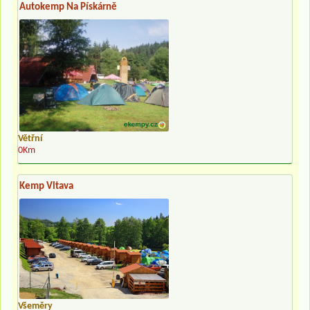
Autokemp Na Pískárně
Větřní
0Km
Kemp Vltava
Všeměry