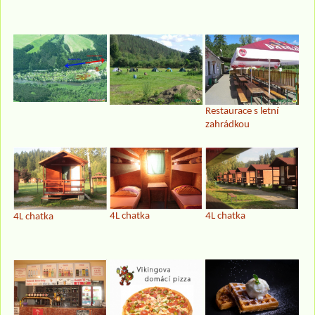
Restaurace s letní
zahrádkou
4L chatka
4L chatka
4L chatka