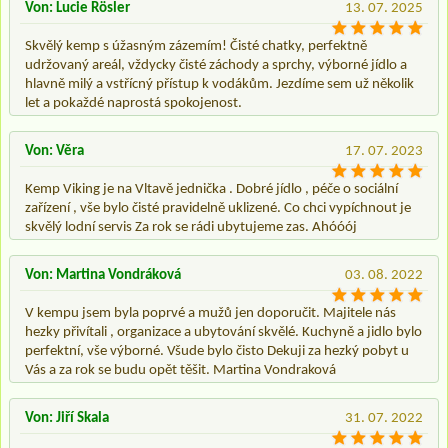
Von: Lucie Rösler
13. 07. 2025
Skvělý kemp s úžasným zázemím! Čisté chatky, perfektně
udržovaný areál, vždycky čisté záchody a sprchy, výborné jídlo a
hlavně milý a vstřícný přístup k vodákům. Jezdíme sem už několik
let a pokaždé naprostá spokojenost.
Von: Věra
17. 07. 2023
Kemp Viking je na Vltavě jednička . Dobré jídlo , péče o sociální
zařízení , vše bylo čisté pravidelně uklizené. Co chci vypíchnout je
skvělý lodní servis Za rok se rádi ubytujeme zas. Ahóóój
Von: Martina Vondráková
03. 08. 2022
V kempu jsem byla poprvé a mužů jen doporučit. Majitele nás
hezky přivítali , organizace a ubytování skvělé. Kuchyně a jidlo bylo
perfektní, vše výborné. Všude bylo čisto Dekuji za hezký pobyt u
Vás a za rok se budu opět těšit. Martina Vondraková
Von: Jiří Skala
31. 07. 2022