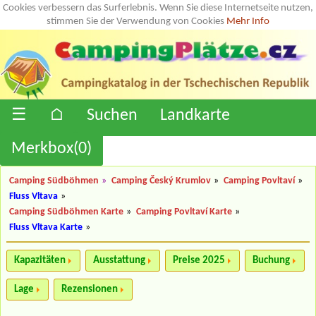
Cookies verbessern das Surferlebnis. Wenn Sie diese Internetseite nutzen,
stimmen Sie der Verwendung von Cookies
Mehr Info
☰
⌂
Suchen
Landkarte
Merkbox(
0
)
Camping Südböhmen
»
Camping Český Krumlov
»
Camping Povltaví
»
Fluss Vltava
»
Camping Südböhmen Karte
»
Camping Povltaví Karte
»
Fluss Vltava Karte
»
Kapazitäten
Ausstattung
Preise 2025
Buchung
Lage
Rezensionen