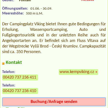
Gebiet:
Povltaví
Öffnungszeiten:
01.06. - 30.09.
Meereshöhe:
500 m ü.M.
Der Campingplatz Viking bietet Ihnen gute Bedingungen für
Erholung, Wassersportcamping, Auto und
Fußgängertouristik und in der unletzten Reihe auch für
Angelsportarten an. Er befindet sich am Fluss Vltava auf
der Wegstrecke Vyšší Brod - Český Krumlov. Campkapazität
sind ca. 350 Personen.
Kontakt
www.kempviking.cz
»
Telefon:
00420 737 236 411
Telefon:
00420 737 236 410
Buchung/Anfrage senden