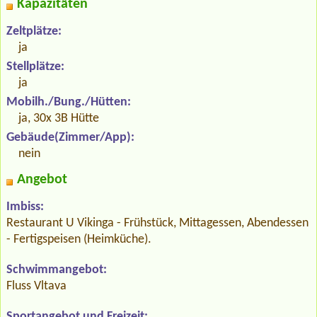
Kapazitäten
Zeltplätze:
ja
Stellplätze:
ja
Mobilh./Bung./Hütten:
ja, 30x 3B Hütte
Gebäude(Zimmer/App):
nein
Angebot
Imbiss:
Restaurant U Vikinga - Frühstück, Mittagessen, Abendessen
- Fertigspeisen (Heimküche).
Schwimmangebot:
Fluss Vltava
Sportangebot und Freizeit: