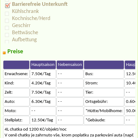
Barrierefreie Unterkunft
Kühlschrank
Kochnische/Herd
Geschirr
Bettwäsche
Aufbettung
Preise
Hauptsaison
Nebensaison
Haupt
Erwachsene:
7.50€/Tag
- -
Bus:
12.50
Kind:
4.20€/Tag
- -
Strom:
10.40
Zelt:
7.50€/Tag
- -
Tier:
- -
Auto:
6.30€/Tag
- -
Ortsgebühr:
0.60€
Moto:
- -
- -
*Hütte/Mobilhome:
50.00
Stellplatz:
12.50€/Tag
- -
*Gebäude:
- -
4L chatka od 1200 Kč/objekt/noc
V ceně chatky je zahrnuto vše, krom poplatku za parkování auta (např. po