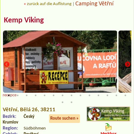
Camping Větřní
«
zurück auf die Auflistung
|
Kemp Viking
recepce
Větřní
, Bělá 26, 38211
Bezirk:
Český
Route suchen »
Krumlov
Region:
Südböhmen
Merkbox